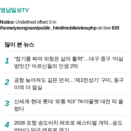
영남일보TV
Notice
: Undefined offset: 0 in
/home/yeongnam/public_html/mobile/view.php
on line
630
많이 본 뉴스
“참기름 짜며 되찾은 삶의 활력”…대구 중구 ‘마실
1
방앗간’ 어르신들의 인생 2막
공항 늦어져도 길은 먼저…‘제2전성기’ 구미, 동구
2
미역 더 절실
신세계·현대·롯데 ‘유통 빅3’ TK아울렛 대전 막 올
3
랐다
2026 포항 송도비치 레트로 페스티벌 개막...송도
4
밤바다 달군 레트로 열기