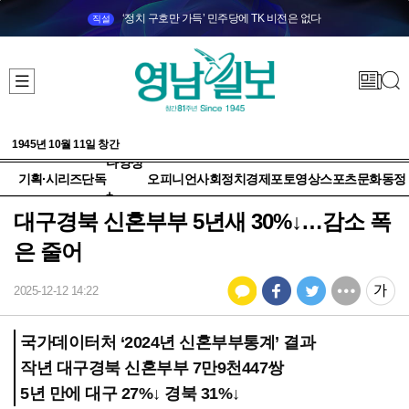
‘정치 구호만 가득’ 민주당에 TK 비전은 없다
직설
1945년 10월 11일 창간
다양성
기획·시리즈
단독
오피니언
사회
정치
경제
포토
영상
스포츠
문화
동정
+
대구경북 신혼부부 5년새 30%↓…감소 폭
은 줄어
2025-12-12 14:22
국가데이터처 ‘2024년 신혼부부통계’ 결과
작년 대구경북 신혼부부 7만9천447쌍
5년 만에 대구 27%↓ 경북 31%↓