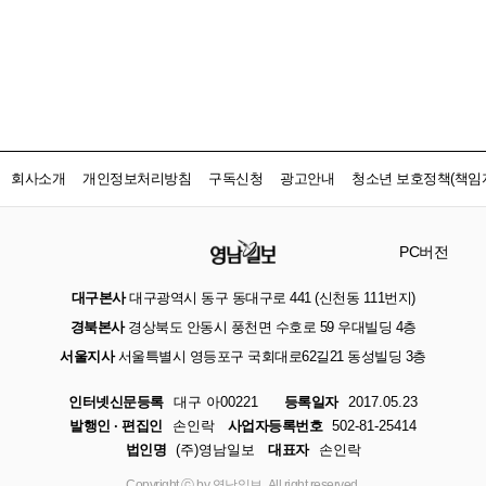
회사소개
개인정보처리방침
구독신청
광고안내
청소년 보호정책(책임자
PC버전
대구본사
대구광역시 동구 동대구로 441 (신천동 111번지)
경북본사
경상북도 안동시 풍천면 수호로 59 우대빌딩 4층
서울지사
서울특별시 영등포구 국회대로62길21 동성빌딩 3층
인터넷신문등록
대구 아00221
등록일자
2017.05.23
발행인 · 편집인
손인락
사업자등록번호
502-81-25414
법인명
(주)영남일보
대표자
손인락
Copyright ⓒ by 영남일보, All right reserved.