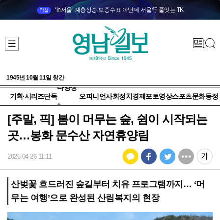
‘in서울’ 계층상승 보증수표 아닌데 서울行 줄잇는 TK
직설
1945년 10월 11일 창간
다양성
기획·시리즈
단독
오피니언
사회
정치
경제
포토
영상
스포츠
문화
동정
+
[주말, 픽] 봄이 머무는 숲, 쉼이 시작되는
곳…봉화 문수산 자연휴양림
2026-04-26 11:11
산벚꽃 흐드러진 숲길부터 치유 프로그램까지… ‘머
무는 여행’으로 완성된 산림복지의 현장