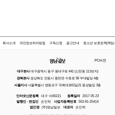
회사소개
개인정보처리방침
구독신청
광고안내
청소년 보호정책(책임자
PC버전
대구본사
대구광역시 동구 동대구로 441 (신천동 111번지)
경북본사
경상북도 안동시 풍천면 수호로 59 우대빌딩 4층
서울지사
서울특별시 영등포구 국회대로62길21 동성빌딩 3층
인터넷신문등록
대구 아00221
등록일자
2017.05.23
발행인 · 편집인
손인락
사업자등록번호
502-81-25414
법인명
(주)영남일보
대표자
손인락