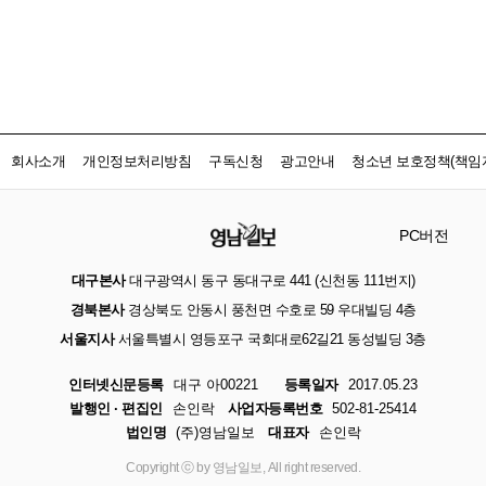
회사소개
개인정보처리방침
구독신청
광고안내
청소년 보호정책(책임자
PC버전
대구본사
대구광역시 동구 동대구로 441 (신천동 111번지)
경북본사
경상북도 안동시 풍천면 수호로 59 우대빌딩 4층
서울지사
서울특별시 영등포구 국회대로62길21 동성빌딩 3층
인터넷신문등록
대구 아00221
등록일자
2017.05.23
발행인 · 편집인
손인락
사업자등록번호
502-81-25414
법인명
(주)영남일보
대표자
손인락
Copyright ⓒ by 영남일보, All right reserved.