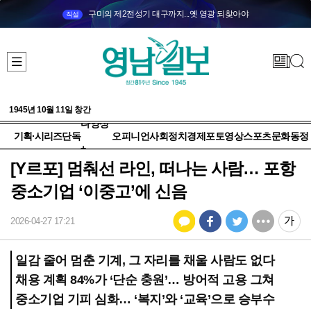
구미의 제2전성기 대구까지...옛 영광 되찾아야
직설
1945년 10월 11일 창간
다양성
기획·시리즈
단독
오피니언
사회
정치
경제
포토
영상
스포츠
문화
동정
+
[Y르포] 멈춰선 라인, 떠나는 사람… 포항
중소기업 ‘이중고’에 신음
2026-04-27 17:21
일감 줄어 멈춘 기계, 그 자리를 채울 사람도 없다
채용 계획 84%가 ‘단순 충원’… 방어적 고용 그쳐
중소기업 기피 심화… ‘복지’와 ‘교육’으로 승부수