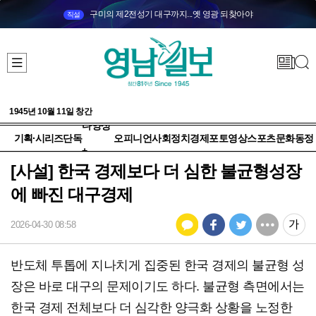
구미의 제2전성기 대구까지...옛 영광 되찾아야
직설
1945년 10월 11일 창간
다양성
기획·시리즈
단독
오피니언
사회
정치
경제
포토
영상
스포츠
문화
동정
+
[사설] 한국 경제보다 더 심한 불균형성장
에 빠진 대구경제
2026-04-30 08:58
반도체 투톱에 지나치게 집중된 한국 경제의 불균형 성
장은 바로 대구의 문제이기도 하다. 불균형 측면에서는
한국 경제 전체보다 더 심각한 양극화 상황을 노정한