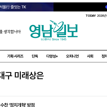
 서울行 줄잇는 TK
TODAY
2026년 
를 생각합니다
기획·시리즈
단독
다양성+
오피니언
사회
정
대구 미래상은
이수찬 ‘정치개혁’ 방점