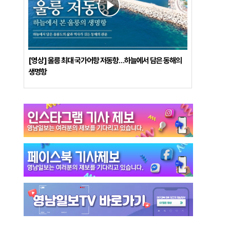
[영상] 울릉 최대 국가어항 저동항…하늘에서 담은 동해의
생명항