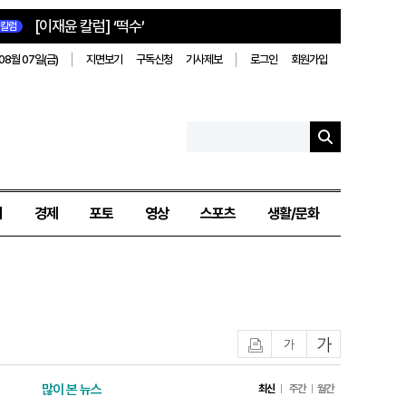
[이재윤 칼럼] ‘떡수’
칼럼
08월 07일(금)
지면보기
구독신청
기사제보
로그인
회원가입
치
경제
포토
영상
스포츠
생활/문화
인쇄
글자작게
글자크게
많이 본 뉴스
최신
주간
월간