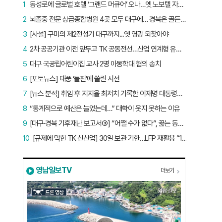
1
동성로에 글로벌 호텔 ‘그랜드 머큐어’ 오나…옛 노보텔 자리 사무실 개설
2
뇌졸중 전문 상급종합병원 4곳 모두 대구에… 경북은 골든타임 사각지대
3
[사설] 구미의 제2전성기 대구까지...옛 영광 되찾아야
4
2차 공공기관 이전 앞두고 TK 공동전선…산업 연계형 유치 승부수
5
대구 국공립어린이집 교사 2명 아동학대 혐의 송치
6
[포토뉴스] 태풍 ‘돌핀’에 쏠린 시선
7
[뉴스 분석] 취임 후 지지율 최저치 기록한 이재명 대통령…왜?
8
“통계적으로 예산은 늘었는데…” 대학이 웃지 못하는 이유
9
[대구·경북 기후재난 보고서③] “어쩔 수가 없다”, 끓는 동해…‘절멸 위기’ 경북 수산업
10
[규제에 막힌 TK 신산업] 30일 보관 기한…LFP 재활용 “180일로 늘려야”
영남일보TV
더보기