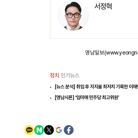
서정혁
영남일보(www.yeongn
정치
인기뉴스
[뉴스 분석] 취임 후 지지율 최저치 기록한 이
[영남시론] ‘임미애 민주당 최고위원’