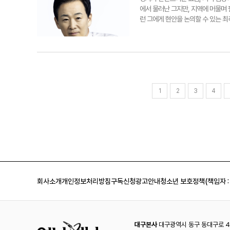
원하는 지도부 차원의 메시지도 나오
에서 물러난 그지만, 지역에 머물며
승부를 가를 것이란 전망이 나온다.
런 그에게 현안을 논의할 수 있는 최
대구에선 사전투표율이 낮을 수밖에 
솔직하다. 때론 여야를 가리지 않고 
것"이라고 분석했다. 이어 “지역민의
선출된 국회의원이 목소리를 내지 않
때문"이라며 “당 차원의 지원이 없기
에 쏠려있다. 법조인이었던 그가 보
구에서 전체 선거인 462만908명 
가장 중요하다고 강조한다. 절차가 투
오후 8시까지다. 서정혁기자 seo19
체인 공수처는 수사권이 없었다. 수사
했다. 유 의원은 사법부에서도 윤 
사형 또는 무기밖에 없기 때문에 내
1
2
3
4
때문에 내란죄가 인정되긴 쉽지 않을 
다고 회상했다. 그는 “권성동 선배가
다"며 “다만 '집권당 대표가 소신이
너무 자주 하던 이야기"라고 설명했다
던 사육신이 오늘날 충신으로 대접받
구를 봐주기로 했거나 등의 일을 성정
치, 개성공단 철수, 지소미아 등 대
정국을 넘어서기 위해선 정치권의 통
회사소개
개인정보처리방침
구독신청
광고안내
청소년 보호정책(책임자 :
동시에 통합을 위한 정치가 필요하다
줄 수 없다. 다만 치명타를 주는 정
고에 대해 진영을 떠나 정치인들은 
재판에 대한 룰에 승복한 것"이라고 
시장 출마 가능성도 조심스럽게 내비
대구본사
대구광역시 동구 동대구로 44