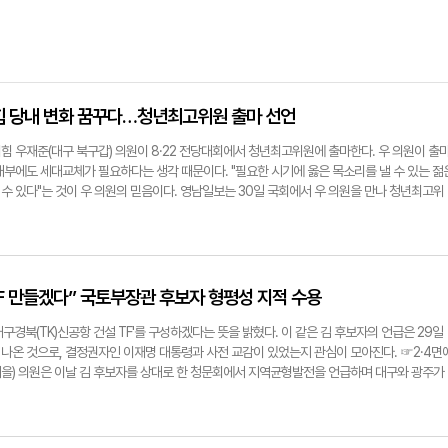
힘 당내 변화 꿈꾸다…청년최고위원 출마 선언
힘 우재준(대구 북구갑) 의원이 8·22 전당대회에서 청년최고위원에 출마한다. 우 의원이 출
내부에도 세대교체가 필요하다는 생각 때문이다. "필요한 시기에 옳은 목소리를 낼 수 있는 젊
수 있다"는 것이 우 의원의 믿음이다. 영남일보는 30일 국회에서 우 의원을 만나 청년최고위
년최고위원 출마를 결심한 이유는. "아직 초선 의원이고 30대 중반이기 때문에 맞는 자리라고
세대를 위해 할 일이 더 많다고 생각했다." ▶다양한 후보들이 나왔는데, 본인만의 장점은 뭐
 때문에 여당과도 가장 잘 싸울 수 있다고 생각한다. 또 역사적 맥락에서는 계엄을 해제했던 1
반대표를 행사한 소수 의원 중 하나다. 이런 측면에서 여당의 공격으로부터도 일정 부분 자유로
사람들의 마음을 이해할 수 있는 사람이라고 생각한다. 이에 여당 견제 역할을 가장 잘할 수 있
F 만들겠다” 국토부장관 후보자 형평성 지적 수용
의 길로 가자'고 설득할 자신이 있다. 그점이 가장 큰 장점이다." ▶청년 최고위원이 된다면 
지지율 상승이다. 대략 계산하면 당 지지율 1%가 오르면 10명 정도의 국민의힘 소속 청년 광
구경북(TK)신공항 건설 TF'를 구성하겠다는 뜻을 밝혔다. 이 같은 김 후보자의 언급은 29일
 제가 지지율을 5%만 올려도 50명 이상의 청년 정치인들을 지켜내거나 키워낼 수 있다고 생
나온 것으로, 결정권자인 이재명 대통령과 사전 교감이 있었는지 관심이 모아진다. ☞2·4면
중 뜻을 같이하는 이들이 있나. "없다. 한동훈 전 대표와는 의견을 나눈 정도다. 이번 전당대회는
을) 의원은 이날 김 후보자를 상대로 한 청문회에서 지역균형발전을 언급하며 대구와 광주가
 것이다. 다른 선배님들과 겹치는 부분에 대해선 같은 목소리를 낼 수는 있지만 그분들의 생
의원은 "이재명 대통령은 광주 군공항 이전에 대해 국가 단위에서 책임지는 것이 맞다며 대통령
다. 이번 선거는 제 생각을 국민들에게 그리고 당원들에게 설득하는 장으로 만들겠다." ▶한동
대한 예산이 들어가는 (군공항 이전) 사업을 지자체 단독으로 할 수 없어 국가의 책임이라는 대
했는데 어떻게 생각하나. "옳은 결정으로 본다. 저는 계속해서 한 전 대표에게 불출마를 조언
 뗐다. 그러면서 "(군공항 이전이라는) 똑같은 조건인데, 광주만 TF를 만들면 대구경북 시도