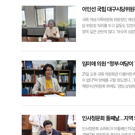
다. 한 전 대표는 결국 미래 국민의
들은 어떻게 생각하겠냐"며 형평성 
정에서 당원들이 많은 아픔을 겪었고,
서 대구시당이 (군공항 이전을 위해 
이인선 국힘 대구시당위원장
리 당원이고 소중한 사람들이다. 이에
공항 건설 TF 구성과 관련한) 서면
게 한마디 한다면. "대구경북 시·도
었다"고 김 후보자를 압박했다. 이에
국회 여성가족위원회 위원장인 재선
셨음에도 불구하고 우리 당이 그에 
서 TK신공항 관련 질의를 한 배경
당 위원장 자리를 두고 갈등도 있었지
가 더 나은 정당으로 쇄신하고 나아
에서 책임지고 사업을 추진해 줄 것을 
장의 길은 순탄치 않다. '보수의 심
은, 그런 정당이 되도록 최선을 다하겠
로 다가온 지방선거도 큰 과제다. 
끝에 대구시당위원장에 당선됐다. 소
장은 단순한 당직을 넘어, 당원과 
바라는 목소리가 크다는 걸 잘 알고 
자리로 삼겠다." ▶지역 의원들과 중
임미애 의원 “정부·여당이 
넘나들며 지역에 꼭 필요한 사업을 
사한 마음이다. 앞으로도 오로지 대
21일 오후 국회 의원회관 더불어민
상황이 좋지 않다. 대구의 문제점이 무
이 없다"며 양해를 구할 정도였다. 
청년들이 지역을 떠나고, 기업들이 
해양수산위원회 외에도 '겸임 상임위
'떠나는 도시'가 아니라, '머무는 도
APEC(아시아태평양경제협력체) 정상
다하겠다." ▶탄핵과 대선 참패 등으
대 국회 현역 의원으로는 유일하게 대
민들의 실망과 냉소가 크다는 걸 체감
이 며칠 전에는 도저히 안 될 것 같
고 예측 가능한 공천 시스템을 정착
생각했다"고 털어놨다. 하지만 임 의
소리가 상당하다. "목표가 하나라면,
나"고 웃어보였다. 이런 상황은 경북
인사청문회 둘째날…지역 
쟁 구조를 만들고자 한다. 지방선거
북 지역과 연관된다. 비례대표 의원
비하겠다." ▶여성 시당위원장으로서의
그는 "민원이 진짜 많다. 어떨 때는 
인사청문회 슈퍼위크 이틀째인 15일
들어가는 과정이다. 그런 점에서 여성
우리 사정 알고 들어주는 사람은 당
경북(TK) 의원들은 후보자 검증과 