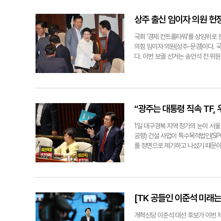
다. 국회는 절충안을 찾는 과정이 중
제로 지난 4일 주호영 국회부의장(
수적인데. "지역발전을 위한 투자는 
차기 대구시당위원장은 이 의원이 맡아
상주 출신 임이자 의원 헌
략적 투자가 뒷받침될 때 비로소 투
행을 버리고 당의 주인인 당원들의 
한 공항 재배치 문제가 아니다. 이는
다. 대선 패배 수습 등으로 당이 어
국회 '경제 컨트롤타워'를 상임위로
공적인 지역발전으로 연결하기 위해
지역 정치 발전을 위한 비전을 제시했
의힘 임이자 의원(상주-문경)이다.
어줄 경제특구 지정 등이 시급하다. 
도 나왔다. 합의문에 따르면 권 의원
다. 이번 보궐 선거는 송언석 전 위
에서 열리는 2025 APEC 정상
대구의 위기 극복을 위한 '5대 비전
위원장에 이어 국회 경제 수장을 대
활용해야 한다고 생각한다. 경주시와 
서 "대선 패배, 내란특검법 등 당 
이래 여성이 위원장직을 맡는 첫 사
투자유치, 산업육성, 도시브랜드 강
번 도전이 당원들이 주인인 시당, 당
성 중진 의원들이 독식해왔으나, 이
하고 있다." ▶최근 국민의힘 분위기
이 제시한 과제를 지역 의원들과 논의
장은 3선 의원으로 그간 환노위와 
시에 안고 계시다는 것을 잘 알고 있
4선 중진인 윤재옥(대구 달서을) 의
자금의 흐름에 그치지 않고 노동 시
“광주는 대통령 직속 TF,
헌신과 신뢰 덕분이라는 사실도 알고 
구한 것으로 전해졌다. 이에 두 의원
것으로 알려졌다. 영남일보와 통화에
당이 다시 국민께 신뢰받는 정당으로
남일보와 통화에서 "대선 패배 이후
하겠다"며 특유의 돌파력을 예고했다
1일 대구경북 지역 정가의 눈이 서울
민의힘은 반드시 바로 설 것이고, 그
했다"며 "두 분 모두 현재의 당 상
며 균형 잡힌 재정 운영을 끌어낼 수
공항) 건설 사업이 특수목적법인(SP
seo1900@yeongnam.com
설명했다. 서정혁·정재훈기자 seo19
치 상황을 '숫자 민주주의'라고 규정
를 정면으로 제기하고 나섰기 때문이
배하고 있다"며 "정치의 본령인 협치
예결위 간사인 박형수 의원(의성-청
조했다. 20·21대 국회 환경노동위
를 날카롭게 파고들었다. 박 의원은 
민이 피부로 느낄 수 있는 '체감형 민
정작 규모가 더 큰 TK신공항은 전담
나 별도 조직을 꾸려야 공정한 행정"
자체가 백방으로 뛰고는 있지만, 민
[TK 공들인 이준석 미래는
다"며 현장의 냉랭한 분위기를 전했다
여파로 공공기관과 민간 자본의 참여
개혁신당 이준석 대선 후보가 이번 