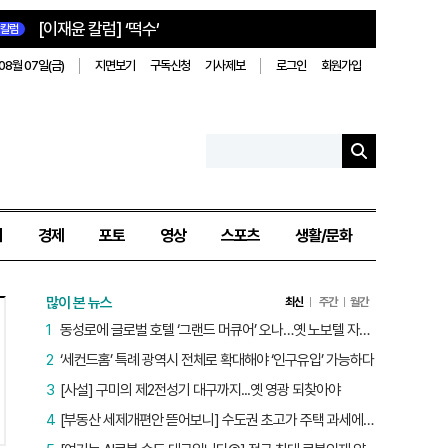
[이재윤 칼럼] ‘떡수’
칼럼
08월 07일(금)
지면보기
구독신청
기사제보
로그인
회원가입
치
경제
포토
영상
스포츠
생활/문화
많이 본 뉴스
최신
주간
월간
1
동성로에 글로벌 호텔 ‘그랜드 머큐어’ 오나…옛 노보텔 자리 사무실 개설
2
‘세컨드홈’ 특례 광역시 전체로 확대해야 ‘인구유입’ 가능하다
3
[사설] 구미의 제2전성기 대구까지...옛 영광 되찾아야
4
[부동산 세제개편안 뜯어보니] 수도권 초고가 주택 과세에만 초점…침체된 지방 부동산 대책은 없다