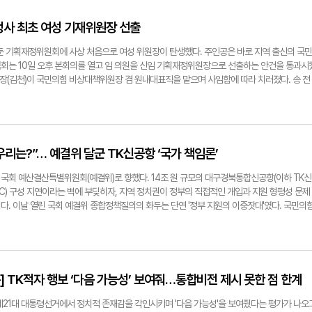
요하다. 그냥 무지막지하게 밀어붙이는 건 안된다." ▶지역발전을 위해 지역에 대한 투자가 필
대구 수성구갑) 주재로 대구지역 국회의원 10명이 모여 새 대구시당위원장 선출을 논의한 끝에
선택이 아닌 필수다. 하지만 단순한 투자만으로는 지속 가능한 지역 성장을 담보할 수 없다. 
야 한다는 데 공감대를 형성했다. 하지만 권 의원은 "'형님 먼저 아우 다음'하는 식의 낡은 
정사 최초 여성 기재위원장 선출
자는 지역의 미래를 견인하는 동력이 된다고 생각한다. 현재 대구 K2군공항의 경북 이전은 단
선택에 맡기는 혁신의 길을 가야 한다"면서 출마를 선언했고, 지역 정가에선 적잖은 파장이 일
 경북 내륙권을 신성장 동력의 중심지로 도약시킬 수 있는 대전환의 기회다. 이에 이 기회를 성
려운 시기에 '자리싸움'으로 비춰지면서 지역 정가를 향한 비판이 잇따른 것이다. 다만 두 후보
 둔 기획재정위원회에 사상 처음으로 여성 위원장이 탄생했다. 주인공은 바로 지역 출신의 국민
서는 △항공산업 클러스터 △항공물류 △스마트 모빌리티와 그린에너지 등을 유기적으로 
고, 사실상 단일화 '합의문'에서 이를 실현키로 하면서 지역 정가에선 정치 발전에 대한 기대
 국회는 10일 오후 본회의를 열고 임 의원을 신임 기획재정위원장으로 선출하는 안건을 통과시
같은 이슈가 있는 광주 지역 정치권들과 힘을 합쳐 이를 해결하기 위해 노력할 생각이다. 경주
은 당의 화합과 지역 의원들의 합의를 존중해 위원장 후보에서 사퇴하고, 이 의원은 권 의원이
원장(김천)이 국민의힘 비상대책위원장 겸 원내대표직을 맡으며 사임함에 따라 치러졌다. 송 전
회의도 단순한 국제행사 개최를 넘어, 경북과 경주 지역의 중장기적 투자유치와 산업발전의 기폭
과 15대 약속'을 성실하게 실천하기로 합의했다. 이날 기자회견 후 권 의원은 영남일보와 통화
구경북(TK)에서 연속으로 맡게된 셈이다. 특히 임 위원장의 선출은 국회 기획재정위원회 발족
경북도, 국회가 APEC 개최를 계기로 한 연계 지역투자 활성화 전략을 고민하고 있다. 특히
상황이 어려운 상황에서 지역민들의 우려를 무시할 수 없어 먼저 내려놓고 양보하기로 했다"며 "
례라는 점에서 정치적 의미가 크다. 그간 거시경제와 예산·세제를 다루는 기재위원장은 주로 
화에 대한 전약이 필요하기 때문에 경주가 국제도시로 도약할 수 있는 발판 마련에 대해 고민
원이 중심인 당을 만들 수 있는 신호탄이 됐으면 한다"고 말했다. 이 의원도 통화에서 "권 의원
번 선출로 보수 정당 내에서도 전문성을 갖춘 여성 정치인의 영역이 확대됐다는 평가다. 임 위
를 보고 답답해하는 지역민들이 많다. "많은 지역민들께서 요즘 당의 모습에 실망과 걱정을 동
하고 합의해 좋은 결과를 낼 수 있도록 하겠다"고 말했다. 두 의원의 극적인 합의를 위해 지
기후위기특별위원회 등에서 굵직한 현안을 다뤄온 '현장 전문가'로 통한다. 경제 정책이 단순히
다. 국민의힘이 여기까지 올 수 있었던 것은 보수의 가치를 지켜온 대구경북 시·도민 여러분의
원이 역할도 상당했다. 윤 의원은 지난 10일 이들을 만나 지역민들의 우려를 전하며 단합을 촉
장의 안정과 기후 위기 대응 등 사회 구조 전반과 맞물려 돌아가야 한다는 확고한 신념을 가진
 우리는?”… 예결위 달군 TK신공항 ‘국가 책임론’
있다. 이처럼 당이 어수선할수록 중심이 필요하다. 그 중심은 바로 TK라고 생각한다. 반드시
 역시 지역민들의 우려와 뜻을 받아들여야 한다며 윤 의원의 제안을 받아들였다. 윤 의원은 영
서도 임 위원장은 "어려운 시기에 중책을 맡아 어깨가 무겁지만, 씩씩하고 책임 있게 소임을 
 거듭날 수 있도록 선봉에 서겠다. 실망하신 지역민들께 품격 있는 보수 정치로 보답하겠다. 
 당이 어려운 상황에서 시당마저 흔들리는 모습을 지역민들에게 보여주면 안 된다는 생각이 강
. 고물가와 저성장 등 복합적인 경제 난제가 산적한 가운데, 임 위원장이 여야의 이견을 조율
 국회 예산결산특별위원회(예결위)로 향했다. 14조 원 규모의 대구경북통합신공항(이하 TK신
 과정에서 경청과 소통, 책임 있는 실천의 정치로 그 역할을 다하겠다." 서정혁기자
황과 미래 그리고 당의 방향성에 대해 같은 뜻을 가지고 계셨기에 흔쾌히 제 뜻을 존중해주셨다"
 있을지 정계의 이목이 쏠리고 있다. 임 위원장은 영남일보와 통화에서 현재 국회의 경직된 대
C) 구성 지연이라는 벽에 부딪히자, 지역 정치권이 정부의 직접적인 개입과 지원 형평성 문제
00@yeongnam.com
하며 뼈 있는 일갈을 던졌다. 그는 "대화와 타협은 실종되고 숫자의 힘에만 의존하는 정치가 지
다. 이날 열린 국회 예결위 종합정책질의의 화두는 단연 '정부 지원의 이중잣대'였다. 국민의
 정신을 되살려 경제 위기 돌파에 앞장서겠다"고 밝혔다. 특히 그는 현장 중심의 경제 정책을 
송-영덕-울진)은 기획재정부 차관과 대통령실을 향해 광주 군공항 이전 사업과의 행정적 격차
원회 간사를 지내며 다진 노동 현장에 대한 이해도를 바탕으로, 거시 지표에만 매몰되지 않고 국
"광주 군공항 이전을 위해서는 국가 재정 투입을 목적으로 대통령 직속 TF가 가동되고 있지만
생 대책'을 이끌어내겠다는 복안이다. 서정혁기자 seo1900@yeongnam.com
 기구조차 없는 실정"이라고 꼬집었다. 이어 "대통령실 산하 TF에 TK신공항 분과를 신설하거
이라며 정부 차원의 컨트롤타워 설치를 강력히 건의했다. 현장에서 만난 한 지역 관계자는 "지
간 건설사들은 정부가 직접 보증을 서거나 전담 기구가 움직이지 않으면 선뜻 나서려 하지 않
] TK적자 행보 ‘다음 가능성’ 보여줘…통합비전 제시 못한 점 한계
. 사업의 최대 난관은 시행 주체인 SPC(특수목적법인) 설립이다. 고금리와 부동산 경기 침
가 지연되면서, 사업 추진 방식을 지자체 중심에서 '국책 과제'로 완전히 격상해야 한다는 목
제21대 대통령선거에서 정치적 존재감을 각인시키며 '다음 가능성'을 보여줬다는 평가가 나오