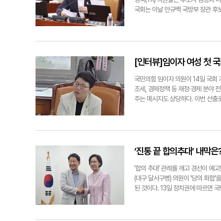
과 사회적 약자의 목소리에 더욱 민감
다. 이재명 정부 출범 후 50일 동
국회는 이날 안규백 국방부 장관 후
고 통합을 이끌어내며, 결정이 필요
부의 반응이 이제는 "저희가 더 논의
행했다. 국방위 청문회에선 국민의힘 
문회에서 강선우 여가부 장관 후보자
도 더 느끼고 법안을 발의할 때도 훨
를 물어 주목받았다. 강 의원은 대
체계적으로 작전을 짜서 질문들을 굉
취수원 이전 문제를 꺼내들며 해결을
돼야 한다고 강조했다. 강 의원은 "
각했다. 왜냐하면 자료가 많이 제출
점을 지적하며 빠른 해결을 위해 환경
대략 10조원에 달해 지자체(대구시)
장관이라면 기본적으로 청년 아동 여
분명 자기들은 물을 줄 준비가 다 되
로 나서야 한다"며 국가주도사업으로
[인터뷰]임이자 여성 첫 
덕적인 부분에서 자격 미달이었다." 서
주민들은 임 의원이 직접 문제를 해결
지금 수원 공항도 있고 광주공항도 
"내가 이 문제를 정부 차원에서 해결
"이 부분을 살려 정부가 할 수 있는
국민의힘 임이자 의원이 14일 국회
다"면서 "결국 구미 시민들과 지역 
"안 후보자께서 반드시 국정과제에 포
조세, 경제정책 등 재정·경제 분야
부에서는 정말 해결해야 한다고 생각한
실 TF에 엮어줬으면 좋겠다"고 주문
주는 메시지도 상당하다. 이번 선출로
경북의 많은 사안에 관심은 있지만 
표류 중인 광주 군 공항 이전 문제 
됐다. 위원장으로 선출된 그는 여성
아니라는) 어려움이 분명 존재한다. 
TK 신공항 문제도 포함해 달라는 취
원으로서 대구경북(TK)의 정치적 
소라는 냉정한 현실을 직시해야 한다고
숙원 사업이었고, 또 기부대 양여 방
개인의 영예를 넘어, 우리 사회가 
제로 사람들의 생활에 영향을 끼치는 
인사청문회에서는 국민의힘 우재준(대
또 당에서도 기획재정위원회의 중요성
를 꺼내놓고 국민들한테 이야기를 해줘
지역의 우려를 전달했다. 우 의원은 
공존한다. 그간 환경노동위원회에서 
‘진통 끝 합의추대’ 내막
도 임 의원은 "제 역할은 (정부여당
의미 있는 답변을 이끌어냈다는 평가
결과라고 생각한다. 우리가 여당일 
다'라는 것"이라며 강조했다 마지막
"현 취수지의 문제 때문에 전 정부
그간 노력을 인정해준 것이라 생각한
'합의 추대' 관례를 깨고 경선이 
으로 지방선거에 다양한 정당에서 기
을 최우선으로 삼는 것에 동의하느냐
야 할 가장 주요한 부분을 뽑아보면 
(대구 달서구병) 의원이 '당의 화합
로는 한계를 지적하며, 권역별 정당 
문했다. 이에 김 후보자는 "대구시
정치를 하면 반드시 문제가 생긴다.
된 것이다. 13일 정치권에 따르면
사하겠다고 마음을 먹어줘서 너무 고
님과 함께 상의하겠다"고 답변했다.
로막을 수 있는 우려가 있다. 만약
됐던 시당대회가 아닌 시당운영위원회
는 이름으로도 당당하게 지역 정치를 
것이 좋다"며 "개인적으로 동의한다"
히 노동자들이 보게 된다. 이처럼 
의결 후 차기 대구시당위원장 임기를
jjhoon@yeongnam.com
리가 있을 경우 전 국민이 보는 앞
있다. 역대 국민의힘 대구시당위원장