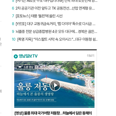
5
[여기는 AI로봇 수도 대구입니다⑤] 전국 최대 로봇인재 양성소…“대구산업 맞춤형 교육과정 만들자”
6
2차 공공기관 이전 앞두고 TK 공동전선…산업 연계형 유치 승부수
7
[포토뉴스] 태풍 ‘돌핀’에 쏠린 시선
8
[Y르포] 대구 교동귀금속거리, ‘랩 다이아’ 특수로 다시금 활기…“반짝 인기 의존 않는 지속 가능 성장 동력 마련해야”
9
뇌졸중 전문 상급종합병원 4곳 모두 대구에… 경북은 골든타임 사각지대
마
10
[폭염 지옥] “아스팔트 사막 속 오아시스”…대구 이동형 쉼터 버스 ‘북적’, 지하철역도 ‘바글’
은
영남일보TV
더보기
라
8
운
역
역
각
에
각
실
훈
했
민
[영상] 울릉 최대 국가어항 저동항…하늘에서 담은 동해의