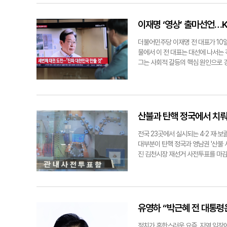
seo1900@yeongnam.com
'깜깜이 기간'(5월28일 0시부터 
지율을 기록했다. 이어 민주당 이 후
은 10일도 채 남지 않은 상황이다.
넘긴 지역이다. 20대 대선 당시 
고 있다며 지지율 상승을 자신하고 있다
23.8%였다. 이번 조사 수치와 비
이재명 ‘영상’ 출마선언…
저 국민의힘 정식 대선 후보로 선출된
보 단일화' 사태에 대한 실망이 컸기
더불어민주당 이재명 전 대표가 10일
반 득표를 얻지 못하는 것은 극히 이
물에서 이 전 대표는 대선에 나서는 
를 부당하게 여긴 당원들이 막아냈다
그는 사회적 갈등의 핵심 원인으로 
이 보수 정당에서 멀어지고 있는 것"
란 분석이 나온다. 다양한 형태의 짧
두고 국민의힘 내부에서도 보수에 실
츠) 형태의 미디어가 다양한 세대에 
일화를 이뤄 '국민의힘 대 민주당' 
"사실상 선거를 준비하는 입장에선 
다. 또 이 후보는 김 후보(61%)와
함이란 평가도 나온다. 민주당 경북
면 국민의힘은 TK에서 10%포인트
있다"며 "반면 영상의 경우 하고 싶
산불과 탄핵 정국에서 치
이유다. 동성로 인근에서 만난 60대
라고 했다. 역대 대통령선거에서 영상
말했다. 서문시장 상인회 인근에서 만
월 출마 선언을 영상으로 제작해 언론
전국 23곳에서 실시되는 4·2 재·
seo1900@yeongnam.com
했으나, 박근혜 전 대통령에 대한 탄
대부분이 탄핵 정국과 영남권 '산불
전 대통령이 보수 후보를 꺾고 대권을 잡
진 김천시장 재선거 사전투표를 마감한
는 이날 영상을 통해 실용주의가 담긴 'K
이는 전남 담양군수(37.93%), 경
그는 "대한민국이 세계를 선도하는 여러 
가 빚어지는 등 난타전으로 지역민들
가장 중요하다. '먹사니즘'을 넘어 
산·성산)는 9천969명 중 1천68
11일 비전선포식을 통해 'K-initia
역시도 가운데 전남에 이어 2번째로 투표
등의 순이었다. 대구의 분위기는 더 
유영하 “박근혜 전 대통령은
632명 가운데 2천113명이 투표, 
분한 선거 분위기는 이어질 것으로 
정치가 혼한스러운 요즘, 지역 입장