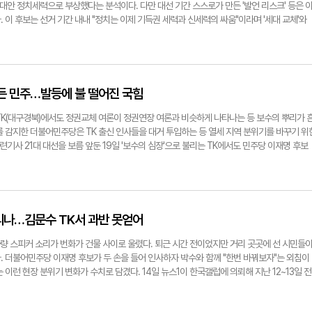
성군이 진통 끝에 합의한 '복수 화물터미널' 배치가 사업 속도에 걸림돌이 되지 않도록 행정 절
 대안 정치세력으로 부상했다는 분석이다. 다만 대선 기간 스스로가 만든 '발언 리스크' 등은 
. 이에 박상우 국토교통부 장관은 "오는 8월을 목표로 설계 적정성 검토 등 행정 절차를 준
 이 후보는 선거 기간 내내 "정치는 이제 기득권 세력과 신세력의 싸움"이라며 '세대 교체'와
이 차질 없이 집행될 수 있도록 만전을 기하겠다"고 답했다. 약 2조 6천억 원이 투입되는 민간
제 개혁, 과학기술 중심 경제, 디지털 국정 운영 등 차별화된 공약을 제시하며 청년층과 중도층 
I)의 심사 결과가 사업의 가속 페달이 될 수 있을지 주목되는 대목이다. 이날 예결위에서는 
냈다. 특히 젊은 정치를 강조하며 학생들과 학식 먹기 행사 등 '2030'세대를 겨눈 그의 정
방도 이어졌다. 더불어민주당 이강일 의원은 국가채무비율 상승과 물가 불안을 근거로 정부의
러냈고 투표일을 2주가량 앞두곤 지지율 10%를 넘어서는 여론조사가 나오기 시작했다. 그
민의힘 임종득 의원(영주·영양·봉화)은 "빚은 미래 성장 동력을 확보하기 위한 투자 비용이어
 통한 '쉬운 길'을 놔두고 험로를 택한 점도 중도층과 청년층의 지지를 이끌어냈다. 이 후보
된다"고 반박했다. 이는 TK신공항과 같은 대규모 기반 시설 확충이 단순한 부채 증가가 아닌,
재명 후보를 이길 수 없다"며 사실상 단일화 요구를 일축하고 독자 행보를 이어갔다. 일부 보
고든 민주…발등에 불 떨어진 국힘
 필수 투자라는 점을 우회적으로 강조한 것으로 풀이된다. K-2 군공항 인근에서 식당을 운영
지만, 이 후보는 기존 정치 세력과의 선 긋기를 이어갔다. 정치권 안팎에서는 이 후보가 향후 
정작 속도는 안 나는 것 같아 답답하다"며 "정부에서 직접 챙긴다는 확신만 준다면 지역 경기도
는 관측도 제기된다. 이번 대선 출발과 종점을 '보수의 심장'인 대구에서 함께한 점은 향후 이 
TK(대구경북)에서도 정권교체 여론이 정권연장 여론과 비슷하게 나타나는 등 보수의 뿌리가 
정혁기자 seo1900@yeongnam.com
는 포석을 깔았다는 평가다. 한 정치권 관계자는 "이번 대선에서 이 후보는 거의 대부분의 선거 운
를 감지한 더불어민주당은 TK 출신 인사들을 대거 투입하는 등 열세 지역 분위기를 바꾸기 위
아닐 정도"라며 "이제 마흔인 이 후보는 MB(이명박 전 대통령) 이후 TK를 대표하는 정치인으
관련기사 21대 대선을 보름 앞둔 19일 '보수의 심장'으로 불리는 TK에서도 민주당 이재명 후보
이라고 했다. 다만 이 후보가 안은 정치적 한계도 분명하다는 평가도 있다. 특히 보수 전체와
 여론조사기관 리얼미터가 에너지경제신문 의뢰로 지난 14~16일 전국 만 18세 이상 유권자 
조한 까닭에 향후 외연 확장성에 제약이 따를 수 있다는 지적이다. 또 다른 정치권 관계자는
개한 여론조사 결과에 따른 것이다.(무선 100% 자동응답 방식. 표본 오차는 95% 신뢰수준
데는 성공했지만, 이를 뛰어넘는 정치적 통합의 비전을 제시하지 못한 점은 한계"라고 말했다.
. 중앙선거여론조사심의위원회 홈페이지 참조) 리얼미터에 따르면 TK에서 이 후보 지지율은
각시키며 일부 유권자층의 지지를 얻었지만, 사회적 분열을 조장한다는 비판도 넘어야 할 산이다. 
교해 8.8%포인트 상승한 수치다. 김 후보 지지율은 44.9%로 두 후보는 1.4%포인트 차이로
보는 지난 5월 27일 열린 중앙선거관리위원회 주관 제3차 TV토론회에서의 발언으로 인해 '여
 나타났다. 또 정권교체 여론(48.9%)이 정권연장 여론(49.4%)과 비슷한 것으로 나왔다.
들리나…김문수 TK서 과반 못얻어
토론 중 자극적인 표현을 사용하며 여성에 대한 부적절한 언급을 했다는 비판을 받았다. 이 발언
등한 이유는 이 후보가 최근 TK에서 집중유세를 펼친 것이 영향을 미친 것으로 풀이된다. 앞
 강하게 반발했다. 민주당은 성명을 통해 "이준석 후보의 발언은 명백한 여성 혐오이며, 즉
되기 직전까지도 '경청투어'를 진행했는데, 마지막 일정이 1박2일 영남 방문이었다. 뿐만 아
 차량 스피커 소리가 번화가 건물 사이로 울렸다. 퇴근 시간 전이었지만 거리 곳곳에 선 시민들
한다"고 했다. 이에 대해 이 후보는 "불쾌감을 느낀 분들께 사과드린다"며 유감을 표명했지만
 지난 13일에 또다시 TK를 찾아 적극적인 구애를 했다. 최근 TK의 반전 분위기에 고무된 
. 더불어민주당 이재명 후보가 두 손을 들어 인사하자 박수와 함께 "한번 바꿔보자"는 외침이
후보에게 있어 '갈등 조장' 논란은 극복해야 할 과제 중 하나다. 이번 대선에서 이 후보는 '다
 원내대표 겸 상임총괄선거대책위원장. 추미애 총괄선대위원장, 김부겸 총괄선대위원장 등이
 이런 현장 분위기 변화가 수치로 담겼다. 14일 뉴스1이 한국갤럽에 의뢰해 지난 12~13일 전
장했지만, 아직까지 미숙함도 남아있다. 이 후보가 이번 대선을 계기로 탄탄한 지역 조직과 전
예정이다. 시간이 부족한 국민의힘은 발등에 불이 떨어진 모양새다. 최근 김문수 후보의 지지율
대상으로 조사한 결과(휴대전화 가상번호 전화 조사원 인터뷰 방식. 표본오차는 95% 신뢰수준에
 그가 바라던 보수 진영의 재편도 가능할 것으로 보인다. 서정혁기자
밭인 TK 지지율마저 무너지고 있기 때문이다. 국민의힘은 여론조사 공표가 금지되는 이른바
9%. 중앙선거여론조사심의위원회 홈페이지 참조.), 국민의힘 김 후보는 대구·경북에서 45%의 지