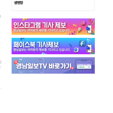
생명항
우
시
않
절
원
을
를
감
구
신
히
품
을
들
목
겠
경
경
준
.
만
)
했