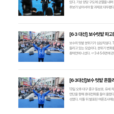
리가 커지고 있다. 특히 대구시와 의
있다. 기성 양당 구도에 균열을 내며
차를 서둘러야 한다는 지적도 이어졌다
후보가 넘어서야 할 과제로 대두됐다.
하고 있다"며 "검토 직후 관련 예산
'정치 개혁'을 전면에 내세웠다. 규
항 건설안에 대한 한국개발연구원(KD
권자들을 중심으로 일정한 지지를 끌어
경안 추진 배경을 둘러싼 여야의 공
셈법은 대선이 진행되면서 효과를 드
긴축 재정 기조를 비판했다. 반면 국
국민의힘 김문수 후보와의 단일화 등을
지 선심성 현금 살포가 되어서는 안 
대선 기간 동안 "김문수 후보로는 이
[6·3 대선] 보수텃밭 파
지역 균형 발전과 국가 경쟁력을 위한
층에서는 이를 '보수 분열'로 비판했
하는 60대 주민은 "말만 무성하고 
수 진영 개편의 중심축이 될 수 있다
보수의 텃밭 분위기가 심상치않다. 
금방 살아나지 않겠느냐"고 말했다. 서
보가 'TK의 적자'로 거듭날 수 있
들리고 있는 모습이다. 분위기 변화
동을 TK에 할애했다고 해도 과언이 
총력전에 나섰다. ☞3·4·5·6면에 
로 입지를 다지는 활동에 주력할 것"
지지율이 크게 오른 것으로 나타났다.
연대 가능성을 차단하며 새정치를 강
천509명을 대상으로 실시해 이날 공
"이 후보가 기존 기득권을 비판하는 
에 ±2.5%포인트. 응답률 8.4%
'세대 갈등' '젠더 갈등' 등을 부
43.5%를 기록했다. 직전 조사와 비
성혐오 논란도 그 중 하나다. 이 후
오차범위 내 경합을 벌이고 있는 것으로
[6·3대선]보수 텃밭 흔
혐오' 논란에 휩싸였다. 이 후보는 
TK에서 이 후보 지지율이 이처럼 급
에 대해 더불어민주당과 여성단체들은
이 후보는 공식선거운동 기간이 시작
13일 오후 대구 중구 동성로. 유세
적인 사과와 함께 후보직 사퇴를 요구
라 공식선거운동이 시작된 후 이틀째인
연단을 향해 휴대전화를 들어 올렸다
논란은 계속됐다. 다음을 준비하는 이 
주당은 총력전에 나선다. 박찬대 당
섞였다. 이틀 뒤 발표된 여론조사에는
음'을 기약할 수 있는 정치인으로 성
이번주 TK를 찾아 지지를 호소할 
국 만 18세 이상 남녀 1천2명을 
국 단위의 당세를 확보할 수 있다면
박스권을 벗어나지 못한 상황에서 텃
서 ±3.1%포인트, 응답률은 18.