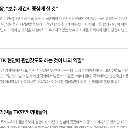
힘에 큰 자산이 될 사람이다. 지금까지 한 전 대표의 선택은 대부분 옳다고 생각한다. 다만 그 과
결여 문제를 제기했다. 이어 윤 의원은 "지난달 26일 민주당 대구시당과 진행한 당정협의회에
 그 아픔이 미움이 돼 한 전 대표를 향하고 있는 것도 안다. 한 전 대표를 미워하는 사람들도 
광주처럼) 대통령 직속 TF 구성을 건의했지만 정부는 답변이 없다"며 "김 후보자에게도 (TK신
, “보수 재건의 중심에 설 것”
 그 분들이 충분히 한 전 대표를 미워할 시간을 주는 것도 괜찮다고 생각한다." ▶지역민들에
 질의를 했지만 TF를 구성하겠다는 구체적인 해법 없이 문제 해결을 위해 노력하겠다는 말뿐이
민들께서 우리 당에 대한 실망이 매우 크다는 것을 안다. 정말 많은 지지를 해 주셨고 사랑해 주
 김 후보자가 "만들도록 하겠다"며 대통령 직속 TF 구성을 약속한 것이다. 윤 의원은 청문회에
의 이인선(대구 수성구을) 의원이 국민의힘 대구시당위원장에 추대됐다. 국민의힘에선 대구
부합하는 모습을 보여주지 못한 것에 대해 너무나도 죄송스러운 마음이 있다. 조금이라도 우리
에 대해 "대구경북신공항 역시 민·군공항 이전 사업으로 광주공항과 같은 성격이기 때문에 국가
만, 당원들과 지역민들을 위해 극적인 합의 추대가 이뤄졌다. 어렵게 이룬 합의지만, 이 위원
가 대한민국의 미래를 책임질 수 있는, 그래서 대구경북이 보수 텃밭이라는 사실이 부끄럽지 
당부한 것"이라고 말했다. 서정혁기자 seo1900@yeongnam.com
장'인 대구에서 당 조직을 재정비하고 무너지고 있는 보수 지지세를 회복해야 한다. 당장 내년으
다." 서정혁·정재훈기자 seo1900@yeongnam.com
내년 대구지역 지방선거를 이끌어갈 이 위원장을 만나 향후 계획과 전망을 들어봤다. ▶우여곡
감이 남다를 것 같은데. "쉽지 않은 과정이었기에 더욱 무거운 책임감을 느낀다. 대구시당위
시민의 기대를 하나로 모으는 통합의 자리다. 특히 보수 정치의 중심지인 대구에서 변화와 혁신
있다. 이 자리를 개인의 정치적 발판이 아니라, 무너진 정치에 대한 신뢰를 다시 세우는 책임의
진들이 힘을 실어줬다. 이유가 뭐라고 생각하나. "그동안 중앙과 지역, 행정과 산업기술 분야
TK 현안에 관심갖도록 하는 것이 나의 역할”
발굴하고 투자 유치에 힘써왔다. 이런 경험이 당내 의원들과 중진들께 신뢰로 이어진 것 같아 
구와 국민의힘을 위한 방향에 집중하며, 주어진 역할에 책임을 다하겠다. ▶보수의 텃밭인 대
주당 임미애(비례대표) 의원 사무실은 무척이나 분주했다. 임 의원뿐만 아니라 보좌진들도 "정
엇인가. "대구는 지금 인구 감소, 청년 유출, 산업 정체 등 복합적인 도전에 직면해 있다. 특
그도 그럴 것이 임 의원이 이번 국회에서 맡은 바 역할은 너무나 많다. 국회에서만 농림축산식
투자를 주저하는 현실은 도시의 활력을 떨어뜨리고 미래를 위협하고 있다. 이제 대구는 청년이
'인 여성가족위원회에서도 소속됐다. 이어 예산결산특별위원회, 산불피해지원대책 특위,
시' '찾아오는 도시'로 거듭나야 한다. 이러한 문제는 정치가 해결해야 할 과제이기 때문에 최선
회의 지원 특위까지 총 5개 위원회에 이어 당내 물가대책TF까지 맡았다. 여기에 민주당 22
로 인해 지역 민심도 심상치 않은데. "무엇보다 중요한 건 신뢰 회복이다. 최근 정치에 대한 시
구경북(TK)의 대표성을 띄고 활동하고 있기도 하다. 그야말로 '업무 과중'이다. 그는 "보좌관
하고 있다. 이제는 말보다 행동이 필요한 시점이다. 저는 당 운영의 투명성을 높이고, 공정하
았는지, '업무에 집중하게 (일부 상임위를) 정리를 해달라'고 하더라"며 "그래서 여가위 사보임을
시키겠다. 시민의 신뢰를 회복하는 데도 힘쓰겠다." ▶지방선거를 앞두고 당 분열을 걱정하는 
원은 "여가위 쪽 인사들이 '임 의원이 빠지면 말할 곳이 없어진다'고 할 정도인데 내가 어딜 가
 충분히 조율하고 화합할 수 있다. 공정한 공천과 건강한 경선을 통해 모두가 수긍할 수 있는 
에서도 마찬가지다. 임 의원이 소속해 있는 산불피해지원대책 특위와 APEC 지원 특위 모두 
의원들 TK현안 꺼내들어
는 대구의 미래를 바꾸는 중요한 기회다. 시민들께서 자부심을 느낄 수 있는 후보와 정책으로 
이지만 지역위원장(의성-청송-영덕-울진)도 맡고 있는 만큼 지역에서의 민원도 끊이지 않을 터
 장점은 무엇인가. "정치는 결국 사람의 마음을 얻고, 다양한 의견을 조율하며, 함께 길을 
'찍어준 사람한테 가라'고 이야기를 할 때도 있다"고 농담을 던졌다. 그러면서도 그는 "(주민들이
 5개 부처에 대한 후보자 검증이 이어졌다. 상임위 곳곳에서 파행이 이어지기도 했지만, 대구
 리더의 섬세한 소통력과 포용력은 큰 장점이 될 수 있다. 또 여성 정치인으로서 현장의 민심
신밖에 없다는데 어떡하겠나. 안타까운 점도 있지만 주어진 역할에 최선을 다하려 한다"고 말
더불어 지역과 관련한 이슈를 파고들며 향후 지역 현안 사업에 대한 방향성을 제시하기도 했다.