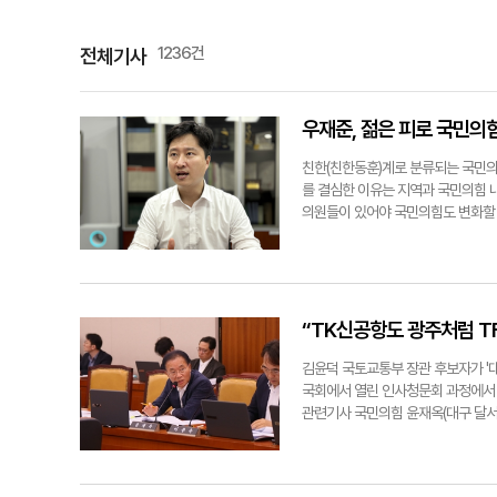
1236건
전체기사
우재준, 젊은 피로 국민의
친한(친한동훈)계로 분류되는 국민의
를 결심한 이유는 지역과 국민의힘 
의원들이 있어야 국민의힘도 변화할 
원 출마에 대한 의견을 들었다. ▶청
생각했다. 최고위원보다 청년과 미래
고 생각하나. "원내에 있는 의원이기
명의 의원 중에 한 명이자 탄핵에 
측면도 있고, 탄핵에 반대를 외쳤던 
“TK신공항도 광주처럼 T
으면서도 당원들을 설득해 '함께 쇄신
할은. "내년 지방선거에서 국민의힘 
김윤덕 국토교통부 장관 후보자가 '대
·기초의원들이 당선될 것으로 본다.
국회에서 열린 인사청문회 과정에서 
한다." ▶당 대표 후보나 최고위원 
관련기사 국민의힘 윤재옥(대구 달서
온전히 우재준을 보여주는 선거가 될
다르지 않다는 점을 강조했다. 윤 
에 맞춰 다른 목소리를 내지는 않겠
직속 TF를 만들겠다고 발표했다. 막
전 대표가 전당대회에 불출마를 선언
통령의 지적은 정확하다"고 먼저 운을