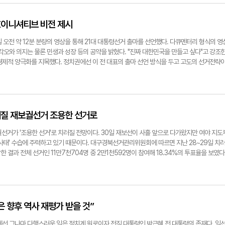
6월3일 오후 6시 투표 종료까지)에 들어가기 전까지 지지율을 올리겠다는 각오지만 물리적 시간
보가 29%, 개혁신당 이준석 후보가 13%였다. TK는 직전 대선에서 보수 정당 후보가 70%를
 다만 국민의힘은 최근 한동훈 전 대표 등이 유세에 동참하고 TK에서도 반이재명 정서가 확산하
국민의힘 후보였던 윤석열 전 대통령은 72%를 득표했다. 당시 더불어민주당 후보였던 이재명은
. /서정혁 기자 seo1900@yeongnam.com
교하면 격차 폭이 줄어든 모습이다. 정치권에선 이번 조사 결과를 두고 다양한 해석이 나온다. 먼
K이니셔티브 비전 제시
 김 후보가 텃밭에서 지지율이 기대만큼 나오지 않은 것을 두고 TK 지역민이 지난번 '강제 후
 때문이라는 분석이 나온다. 선거가 20여일 앞으로 다가온 가운데 국민의힘 후보가 TK에서 
 오전 약 12분 분량의 영상을 통해 21대 대통령선거 출마를 선언했다. 다큐멘터리 형식의 영
례적이기 때문이다. 한 정치권 관계자는 "국민의힘 지도부가 강제 후보 단일화를 강행할 때 이
각오와 의지는 물론 민생과 성장 등의 공약을 밝혔다. "진짜 대한민국을 만들고 싶다"고 강조
. 책임당원이 가장 많은 TK에서 움직이지 않았다면 불가능했을 것"이라며 "결국 텃밭의 민심
경제적 양극화를 지목했다. 정치권에선 이 전 대표의 출마 선언 방식을 두고 고도의 선거전략
이라고 진단했다. 이에 반해 민주당 이 후보의 지지율이 TK에서 꾸준하게 상승하고 있는 것을
은 영상으로 유권자에게 널리 퍼질 수 있어서다. 수도권의 한 정치 평론가는 "최근 짧은 영상(
망한 TK 민심이라는 해석이 나온다. 이번 조사에서 국민의힘 김 후보와 개혁신당 이 후보가 
걸쳐 선호되고 있어, 이 전 대표의 출마 선언 영상도 지지층과 중도층에게 확산할 수 있다"며
양자 대결 구도가 만들어질 경우, 이 후보의 지지율은 오히려 상승하는 것으로 조사됐기 때문이
가장 효과적이고 확실한 방법"이라고 분석했다. 다른 한편에서는 명확한 메시지를 전달하기 
의 양자 대결에서 30%, 이준석 후보(53%)와는 34%를 각각 기록했다. 지난 20대 대선과 비교
도당 한 관계자는 "대선 출마자들이 국회 등에서 기자회견을 할 때 뭔가 경직되거나 정해진 틀
 이상 하락하고, 민주당 이 후보는 10%포인트 가까이 상승할 가능성이 있다는 분석이 나오는
은 말을 요약할 수 있고 편집도 가능함에 따라 유권자에게 명확한 메시지를 전달하기에 제격"이
뤄질 재보궐선거 조용한 선거로
 자영업자는 "예전에는 고민할 것도 없었다"며 "요즘은 당이 시끄러워서 한 번 더 보게 된다"
 출마 선언의 원조는 19대 대선에 나선 문재인 전 대통령이다. 문재인 당시 후보는 2017년 
난 30대 직장인은 "누가 되든 경제가 나아져야 한다는 생각"이라고 했다. 서정혁기자
과 SNS에 공개했다. 당초 문 후보 측은 촛불혁명의 '성지' 광화문 광장에서 출마 선언을 검
보궐선거가 '조용한 선거'로 치러질 전망이다. 30일 재보선이 사흘 앞으로 다가왔지만 여야 지도
핵 무효를 주장하는 '태극기 부대'의 시위가 격렬해 광화문 선언을 포기한 것으로 알려졌다. 문
 사태' 수습에 주력하고 있기 때문이다. 대구경북선거관리위원회에 따르면 지난 28~29일 치
은 만큼, 이 전 대표 측이 'Again 2017'을 노린 것 아니냐는 분석도 나온다. 한편 이 전 대
 결과 전체 선거인 11만7천704명 중 2만1천592명이 참여해 18.34%의 투표율을 보였다
-initiative(이니셔티브)'라는 새로운 국가비전을 제시했다. 'K 컬처' 'K 민주주의'를 언급한
남 거제시장(19.3%)에 이어 전국에서 3번째로 높은 투표율이다. 다만 상대 후보에 대한 고발사
영역이 있다"며 "이를 K-initiative로 통칭하고 싶다"고 설명했다. 특히 "먹고 사는 문제가
의 관심을 받았던 선거구였다는 점을 감안하면 다소 아쉬운 수치다. 고령군의원 나선거구(다
'잘사니즘'을 지향하겠다"며 "국가 주도의 경제 성장을 이루겠다"는 포부를 밝혔다. 이 전 대표는
7명이 사전 투표에 참여해 16.92%의 투표율을 기록했다. 경북은 재보궐선거가 치러지는 10개 
tive' 비전에 대해 설명할 예정이다. 서정혁기자 seo1900@yeongnam.com
율이 높았다. 전남이 25.8%로 가장 높았고 경북이 18.2%, 인천 16.38%, 경남 14.3%
차분하다. 대구시의원을 뽑는 대구 달서구 6선거구(본리동, 송현1동, 송현2동, 본동)는 6만1천
 향후 역사 재평가 받을 것”
투표율이 3.43%에 그쳤다. 이는 전국에서 가장 낮은 수치다. 선거가 사흘 앞으로 다가왔지만, 
보인다. 정치권에서 탄핵 정국과 영남권 산불 사태 해결에 총력전에 나서면서 재보궐 후보를 
에선 그나마 다행스러운 일은 정치계 원로이자 전직 대통령인 박근혜 전 대통령의 존재다. 일