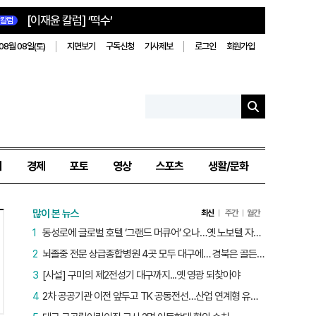
[이재윤 칼럼] ‘떡수’
칼럼
08월 08일(토)
지면보기
구독신청
기사제보
로그인
회원가입
치
경제
포토
영상
스포츠
생활/문화
많이 본 뉴스
최신
주간
월간
1
동성로에 글로벌 호텔 ‘그랜드 머큐어’ 오나…옛 노보텔 자리 사무실 개설
2
뇌졸중 전문 상급종합병원 4곳 모두 대구에… 경북은 골든타임 사각지대
3
[사설] 구미의 제2전성기 대구까지...옛 영광 되찾아야
4
2차 공공기관 이전 앞두고 TK 공동전선…산업 연계형 유치 승부수