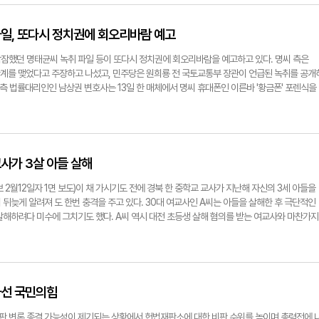
상자원부 장관이 13일 서울 여의도 국회 본회의장에서 열린 경제분야 대정부질문에서 국민의
 모두 밤낮없이 주말 없이 일했다"며 "그런데 막바지 가서 지역사랑상품권 1조원을 받아주지 
있다. 연합뉴스
 야당에 책임을 돌렸다. 반면 야당 첫 주자로 나선 더불어민주당 박지원 의원은 최상목 권
추경 예산을 발표했다. 다 찬성하는데 대통령실만 반대하고 있다. 어떻게 할꺼냐"고 압박했다.
일, 또다시 정치권에 회오리바람 예고
야기를 한다며 강하게 반발했고, 일부 의원들은 박 의원을 향해 '치매'라고 하며 강도 높게 비
원식 국회의장은 "대선배에게 치매는 과한 소리고, 또 여기서 주고받는 말씀도 과하다"고 제지
잠했던 명태균씨 녹취 파일 등이 또다시 정치권에 회오리바람을 예고하고 있다. 명씨 측은
권한대행을 불러내 비상계엄 선포 후 환율·주가·CDS 등 주요 경제 지표를 짚으면서 "계엄 
관계를 맺었다고 주장하고 나섰고, 민주당은 원희룡 전 국토교통부 장관이 언급된 녹취를 공개
란 충격을 받았다. 그렇지 않냐"고 물었다. 이에 최 대행은 "예 충격을 받았다"고 답변했다. 
 측 법률대리인인 남상권 변호사는 13일 한 매체에서 명씨 휴대폰인 이른바 '황금폰' 포렌식을
m.com질의에 답변하는 최상목 권한대행 최상목 대통령 권한대행 부총리 겸 기획재정부 장관이
랐다고 밝혔다. 그는 "명태균 씨 휴대전화에 저장된 전·현직 국회의원이 140명이 넘는다"며 "
서 열린 경제분야 대정부질문에서 국민의힘 고동진 의원의 질의에 답변하고 있다. 연합뉴스
했다. 이어 그는 "명 씨가 명태균 사단 감별법도 알려주더라"며 "이번에 명태균 특검에 반대하
은 모두 명태균 사단이라면서 도망가는 의원을 알려주면 명태균 씨가 그자들에 대한 에피소드
 11일 명태균 특검법을 발의한 데 이어 12일 국회 법사위 안건으로 상정하는 등 속도전에 나
 여권을 압박했다. 민주당은 13일 지난 대선에서 윤석열 대통령이 당선된 후 대통령직인수위
사가 3살 아들 살해
 합류하는 데 명태균 씨가 영향력을 끼쳤다는 명씨 음성이 담긴 녹취파일을 공개했다.민주당
장관이 헌법재판소를 가리켜 '헌법도망소' '재판 독재'라며 공격했다. 극우가 판치는 정국에 편승
 2월12일자 1면 보도)이 채 가시기도 전에 경북 한 중학교 교사가 지난해 자신의 3세 아들을
재감을 드러내려는 얕은 꾀에 불과하다"며 "이런 원희룡도 '명태균 친분설'이 끊이지 않았음을
뒤늦게 알려져 도 한번 충격을 주고 있다. 30대 여교사인 A씨는 아들을 살해한 후 극단적인
고 밝혔다. 이어 "원 전 장관은 창원국가산업단지 의혹과 관련해 '명태균 소통설'이 제기됐으
살해하려다 미수에 그치기도 했다. A씨 역시 대전 초등생 살해 혐의를 받는 여교사와 마찬가지
대표 경선 땐 명 씨와 접촉했다는 사실은 시인했다"고 덧붙였다.명씨 본인도 오세훈 서울시장,
악됐다. 12일 경북도교육청과 경찰 등에 따르면 A씨는 지난해 12월24일 자신의 집에서 3세
 감정을 드러냈다. 지난 12일 명씨는 SNS에 "누구 덕에 서울시장, 대구시장에 됐는데 면
지를 살해하려다 미수에 그친 혐의로 기소됐다. 다음 달 대구지법 김천지원에서 재판을 앞두
다"며 "이렇게 된 이상 참지 않겠다고 했다. 세 치 혀로 국민들은 속여도 하늘은 못 속인다. 그
환이 심해졌던 것으로 조사됐다. 아들을 살해한 뒤에는 자신의 차량에서 극단적인 선택을 시도
성 의사를 밝혀라"고 했다.앞서 홍 시장은 지난 12일 페이스북에 "명태균 같은 사기꾼 여론조
A씨는 한 달여 뒤 아버지를 살해하려다 미수에 그쳤지만 별다른 징계 없이 현직 신분을 유지했
필요도 없고, 어제(11일) 명태균과 그 변호사를 추가 고발했다"고 밝혔다. 오 시장도 12일 국
해 10월에서야 아버지 살해 미수 사건에 대한 징계 조치에 나섰고, A씨는 징계 심의 절차 
나선 국민의힘
토론회' 도중 기자들과 만나 "일개 범죄자의 입에서 나오는 말들이 정국을 좌지우지할 수 있게
 발생 이틀 뒤 경북도교육청은 A씨를 직위 해제하고 이후 징계위를 개최해 해임했다. 경북도교
며 빠른 수사를 통한 정치적 불확실성 해소를 검찰에 촉구했다.서정혁기자
사자가 법적 대응에 나설 수 있는 등 부담이 있어 통상적으로 수사 단계에서는 징계위원회를 열
 변론 종결 가능성이 제기되는 상황에서 헌법재판소에 대한 비판 수위를 높이며 총력전에 