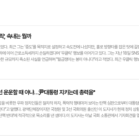
릭', 속내는 뭘까
다. 최근 그는 '중도'를 목적지로 설정하고 속도전에 나섰지만, 홀로 방향타를 잡은 탓에 갈
하에 이어 근로소득세까지 손질하겠다며 '우클릭' 행보를 이어가고 있다. 그는 지난 18일 SNS
한 규모까지 축소된 사실을 언급하며 "월급쟁이는 봉이 아니다"라고 적었다. 최근 우클릭 행
가 상당한 탓에 이 대표는 법인세 수입과 초부자 감세를 연결시켰다. 이 대표는 근로소득세와
자들은 감세해 주면서 월급쟁이는 사실상 증세해 온 결과"라고 평가했다. 기업들의 법인세 삭
 달램과 동시에 중도와 보수층까지 흡수하겠다는 의도로 보인다. 다만 이 대표의 우클릭을 두
유력 대권 주자인 이 대표가 기존 지지층과 중도층을 함께 끌어안기 위해 무리수를 뒀다는 평
득 정책을 둘러싼 잡음이다. 이 대표는 지난달 신년회견에서 기본소득 정책에 대한 재검토 입장
선 운운할 때 아냐…尹대통령 지키는데 총력을"
 35조 원 규모의 추가경정예산(추경)안에는 전 국민 1인당 25만원을 지역 화폐로 지급하는
란 비판이 나왔다.반도체특별법도 마찬가지다. 지난 4일 간담회에서 주 52시간 예외 적용과 
힘을 비롯한 우파 정치인들은 절차적 하자, 폭력적 행태마저 보이는 탄핵 심판으로부터 대통령
는 발언을 했지만, 결국 민주당은 주 52시간 예외 적용을 인정하지 않았다. 이처럼 이 대표
한다"고 말했다. 광역단체장이지만 국정원 및 3선 국회의원 출신인 이 도지사가 현재 정치 상
영 내 반발에 기존 입장을 철회하면서 과연 이재명식 정책이 결실을 맺을 수 있을지 의심하는
'탄핵 반대'에 적극적으로 목소리를 낸 셈이다.이 도지사는 이날 국회 소통관에서 기자회견을 
정책들이 조기 대선을 위한 제스처라는 비판이다. 엇박자가 이어지고 있지만, 이 대표는 중도층
게 예정된 긴급 기자회견으로 경북부지사 출신인 국민의힘 이달희(비례대표) 의원이 함께했다. 
9일 "민주당은 원래 성장을 중시하는 중도·보수 정당"이라고 밝히며 승부수를 던졌다. 민주당
 기자회견문을 통해 10여분간 최근 정국에 대한 자신의 의견을 내비쳤다.먼저 이 도지사는 "
수임에 따라 진보진영 역시 새롭게 구축돼야 한다는 주장이다. 이 대표의 발언은 민주당의 스
08년부터 2018년까지 3선 국회의원으로 국회 정보위원장을 지냈다"며 자신의 경력을 언급