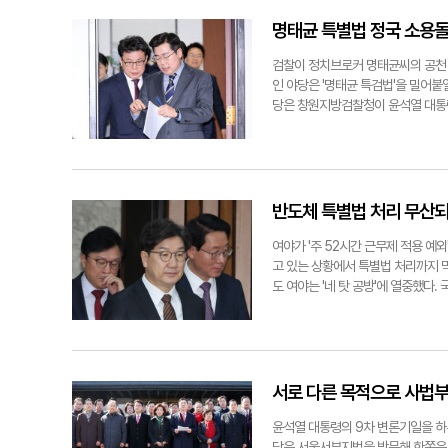
트럼을 보수 진영까지 넓히기 위한 전략
뒤 장시간 '반국가세력'에 대해 언급
보수'의 싸움으로 정치 지형을 바꾸겠
전혀 다른 양상이 펼쳐지며 급변하고
명태균 특별법 정국 소용
장 전략에 비명(비이재명)계를 중심
고 강화되면서, 냉전 종식 이후 35
아직은 지켜봐야 하지만, 그의 새로운
"2000년대 들어서 사상전은 사회 혼
검찰이 정치브로커 명태균씨의 공천
불어민주당 이재명 대표와 박찬대 원
편향 교과서, 반민주주의 사상에 포섭
인 야당은 '명태균 특검법'을 밀어붙
술 탈취, 대기업에 대한 공격 등 다
당은 창원지방검찰청이 윤석열 대통령
세와 반국가세력으로부터 나라와 국
요성이 입증됐다는 입장이다. 정치권
당연한 일"이라고 강조했다. 이어 "
기에 형사소추가 불가능해 수사대상에
술유출, SNS 심리전 등에 대응하
겨 있다면, 검찰이 그동안 의도적으로
탄핵 심판에 대한 부당성을 주장하며 
위성에 더욱 힘을 싣게 될 것"이라고
과정에서 나타나는 무리하고 부당한 
나 건드리지 못했다는 자백"이라며 
반도체 특별법 처리 무산되
절차적 하자, 폭력적 행태마저 보이
뿐"이라고 비판했다. 이에 민주당은
"비상계엄 선포는 헌법에 명시된 대
법사위 소위원장인 박범계 의원은 "여
여야가 '주 52시간 근무제 적용 예
고 말했다.이후 그는 국민의힘을 겨
사에 대한 불신 등을 명분으로 여론
고 있는 상황에서 특별법 처리까지 
의 충돌로 상징화되고 있는 마당에,
다. 명태균 공천개입 의혹에는 여당
도 여야는 '네 탓 공방'에 열중했다
"현재의 권력부터 지켜내야만 자유민
이 점쳐지는 상황에서 이 특검법이 
향해 "여러분의 보좌진은 국감이나 
히 이 도지사는 "반국가세력이 자당
당의 폭주를 부각시기면서 여론전에 
도 민주당이 주52시간제 예외조항을
권도 잃어 훨씬 더 냉혹한 적폐청산
상된다.국회 법제사법위원회 여당 간
원내대표는 이재명 민주당 대표를 향
분연히 일어서 몸을 던지라는 국민의
선에 이용하기 위해 특검법을 발의하는
에 동의했는데 불과 2주 만에 입장을
jjhoon@yeongnam.com·서
립에 특검법은 '여소야대' 구도상 본
뿐"이라고 비꼬았다. 이어 그는 미국
서로 다른 목적으로 사법부
안 관련 기자회견을 하고 있다. 연
국이 반복될 것이란 분석이다.서정혁기
체 산업만 민주당 때문에 주 52시간
연합뉴스
일 국회에서 열린 원내대책회의에 참
기 대선을 겨냥해 표를 얻기 위한 기
윤석열 대통령의 9차 변론기일을 하
반격에 나섰다. 그는 이날 SNS에 
당은 서울서부지법을 방문해 한쪽은 