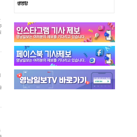
도
생명항
되
만
기
주
외
필
도
이
기
령
당
하
은
치
했
서
을
야
데
권
보
대
현
도
.
조
각
주
를