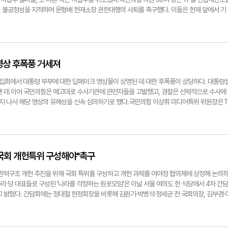
쟁력이 발목 잡히고 있다"며 여당에 책임을 돌렸다.이 대표는 "반도체 특별법에서 중요한 것은
 불공정성을 지적하며 문형배 헌재소장 권한대행의 사퇴를 촉구했다. 이들은 헌재 앞에서 기
원 조항들"이라며 "(주 52시간 근무제 예외 적용 외) 이미 여야 모두가 합의했다. 위기에 놓
격 준수 및 오염 증거 배척 및 적법·공정 조사 △한덕수 권한대행 심판 사건 최우선 처리 △
해 이견 없는 부분부터 조속히 처리하는 것이 합당하다"고 강조했다. 또 국민의힘을 향해 "부
각하 등 세 가지 사항을 헌재에 요구했다.김기현 의원은 "길거리 잡범에 대한 판결도 이렇게 
 가능한 반도체 특별법부터 우선 처리하자. 민주당은 국민의 삶에 유용하다면 어떤 정책도 수용
"며 "오염된 증거, 회유로 만들어진 거짓 증거에 대한 진위를 가리는 것이 순리임에도 헌재는
 여야는 전날(17일) 국회 산업통상자원중소벤처기업위원회 소위원회에서 반도체 특별법을 심
 놓은 듯 무조건 돌진하고 있다"고 비판했다. 특히 이날 여당 의원들은 사무처장과 차장을 비
 관련한 이견으로 의결하지 못했다. 여야는 반도체 특별법을 국정협의회로 넘겨 논의하기로 했다
가 과도하게 졸속으로 진행되고 있다는 우려를 전한 것으로 확인됐다. 국민의힘 정희용(고령-
영상 후폭풍 거세져
am.com국민의힘 권성동 원내대표가 18일 서울 여의도 국회에서 열린 원내대책회의에 참석하
S에 헌재의 편향성을 지적하며 "남은 재판만이라도 헌법적 양심에 따라 공정하고 객관적인 재판
 대표가 18일 '대장동 배임·성남FC 뇌물' 관련 1심 속행 공판에 출석하며 지지자들에게 인
 것이 무너진 헌재의 권위와 위상을 회복하는 유일한 길"이라고 날을 세웠다. 반면 서울서부
성 집회에서 대통령 부부에 대한 딥페이크 영상물이 상영된 데 대한 후폭풍이 상당하다. 대통령
속 더불어민주당 의원들은 난동 사태로 인한 서부지법 판사들의 정신적 피해 등을 위로했다.
낸 데 이어 국민의힘은 예고대로 수사기관에 관련자들을 고발했고, 경찰은 선제적으로 수사에
 8명의 의원은 이날 서울서부지법을 찾아 김태업 법원장 등 법원 관계자와 면담을 진행했다. 
 나서 해당 영상의 유해성을 신속 심의하기로 했다.국민의힘 이상휘 미디어특위 위원장은 1
판사님, 또 직원들이 심적 트라우마 상태를 겪고 있다"며 "현재까지 60여 명이 트라우마 상담을
에서 윤 대통령 부부 딥페이크 영상 관련 제작자·상영자, 방조 또는 유포자 등 관련자들을 성
요하다"고 밝혔다. 이들은 난동 사태 연루자들에 대한 엄중 처벌이 필요하다는 입장도 밝혔다.
했다. 이 위원장은 전날 성명을 통해 "사회적 가치와 윤리를 훼손하고 시민들에게 정신적 피
 대해) 의원들은 한목소리로 엄정하게 재판에서 그에 합당한 중한 형을 선고해야 한다고 말씀드
고 규탄한 바 있다. 국민의힘 김대식 원내수석대변인도 이날 논평을 통해 "대통령 부부이기 이
다"고 전했다. 서정혁기자 seo1900@yeongnam.com17일 서울 종로구 헌법재판소 앞
정치적 비판이나 풍자를 넘어, 심각한 인격 모독이며, 명백한 성폭력 범죄"라고 지적했다. 이
 의원을 비롯한 여당 의원들이 윤석열 대통령 최소한 방어권 보장 촉구 및 불공정성 규탄과 관
 공공장소에서 이런 음란물이 대형 스크린을 통해 상영됐다는 사실에 경악을 금할 수 없으며
국회 개헌특위 구성해야"촉구
기 전 기자회견을 하고 있다. 연합뉴스더불어민주당 소속 국회 법제사법위원회 박범계 간사
통령실도 즉각 반발했다. 대변인실은 "현직 대통령 부부를 향한 조롱을 넘어선 심각한 인격 모
사태가 일어났던 서울 마포구 서울서부지방법원을 방문해 피해 및 복구 상황 점검차 이동하고 
범죄 행위에 분노를 금할 길이 없다"며 "윤 대통령은 엄연히 현직 대통령 지위를 유지하고 있
 권력구조 개헌 추진을 위해 국회 특위를 구성하고 개헌 과제를 여야정 협의체에 상정해 논의
독"이라고 비판했다. 이어 "대통령실은 해당 딥페이크 영상을 제작한 자, 집회 현장에서 재생
·당 대표들로 구성된 '나라를 걱정하는 원로모임'은 이날 서울 여의도 한 식당에서 4차 간담
게 강력한 유감을 표한다"며 "영상 제작 및 유포 관련자들에게는 강력한 법적 대응을 포함한 
고 밝혔다. 간담회에는 정대철 헌정회장을 비롯해 김원기·박병석·정세균 전 국회의장, 김부겸·
했다.경찰청 국가수사본부도 이날 정례 기자간담회를 통해 이번 사건을 입건 전 조사(내사)에 
표를 지낸 서청원·김무성·손학규·황우여 전 대표 등 10명이 참석했다.정 회장은 간담회 후 "국회
 역시 이날 통신심의소위원회를 열어 해당 영상물에 대한 신속심의 의사를 밝혔다. 방송통
서 논의되는 추경과 함께 개헌 과제를 여야정 협의체에 조속히 상정해 본격 논의하고, 이른 시
심의소위원회를 열어 관련 영상에 대해 심의 조치할 예정이다.한편 지난 15일 광주 5·18 민
 가동할 것을 촉구한다"고 말했다. 또 "원로모임은 앞으로 헌정회를 비롯해 시민사회단체, 학