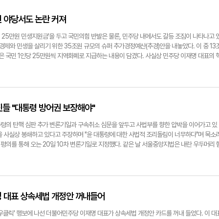
회에서 대통령 부부의 얼굴을 합성한 딥페이크 음란물이 공개적으로 상영돼 논란이 됐다. 서정
단체 등 개헌 관련 각급 단체 및 국민과 함께 범국민 개헌 촉구 서명 운동을 전개할 것"이라고
.com15일 오후 광주 동구 금남로에서 윤석열 대통령 탄핵을 촉구하는 '광주시민총궐기대회' 사
 개헌에 적극 나서야 한다고 촉구하기도 했다. 서청원 전 한나라당 대표는 "개헌 문제의 핵
진 야당서도 논란 커져
고 있다. 연합뉴스
 개헌 문제에 동의하지 않으면 모든 것이 허사가 되는 것이 아니냐는 게 핵심"이라며 "민주당
주장했다. 손학규 전 민주당 대표는 "이재명 대표는 개헌을 안 한다고 하니 국민의힘 대선 후
 25만원 민생지원금'을 두고 국민의힘 반발은 물론, 민주당 내에서도 갈등 조짐이 나타나고 
기 3년으로 단축'을 공약으로 내세워야 한다"며 "그게 국민적 동조를 얻으면 이 대표도 입장이 
 경제와 민생을 살리기 위한 35조원 규모의 슈퍼 추가경정예산(추경)안을 내놓았다. 이 중 13
원로들은 최근 탄핵 정국에서 드러난 정치 양극화에 대해 우려를 나타내기도 했다. 박병석 전 
'은 국민 1인당 25만원씩 지역화폐로 지급하는 내용이 담겼다. 사실상 민주당 이재명 대표의 
 와 있다"고 했고 이낙연 전 국무총리는 "정치 지도자들이 자신과 반대 의견을 가진 사람을 '
원금인 셈이다. 정치권에선 민주당의 추경안을 두고 포퓰리즘이란 비판도 나온다. 앞서 이 대표
 용어가 범람해선 내전 상태를 피하기 어렵다. 자제해야 한다"고 말했다. 이날 정치 현안에 대
가경정예산(추경)을 못 하겠다면 포기하겠다"고 밝힌 바 있다. 또 지난 10일 국회 교섭단체 대
재판소의 윤석열 대통령 탄핵 심판에 대해선 의견이 갈렸다. 김무성 전 새누리당 대표는 "대통
다면 특정 항목을 굳이 고집하지 않겠다"고 거듭 강조했다. 국민의힘은 즉각 반발했다. 권성동
 진영에 편향된 정치 문외한인 법조인 8명에게 결정하도록 한 제도 자체가 잘못됐다"고 지적
2주 전 이재명 대표는 '민생 지원금'을 포기한다더니 이번에 '소비쿠폰'이라고 이름만 바꿨
정치적 주장을 가진 분들이 헌재를 공격하고 사법부를 공격하는 건 정말 중단돼야 한다"고 말했다
 하자는 것"이라고 비판했다. 박형수 원내수석부대표도 "지금 국회에서 시급한 것은 상품권 형태
진들 "대통령 방어권 보장해야"
nam.com17일 서울 관악구 서울대 아크로폴리스 광장에서 한국대학생진보연합과 학생들(아래
만들기가 아니라 국회가 해야 할 본연의 임무를 수행하는 것"이라고 지적했다. 민주당 내에서도
회원들과 학생들이 탄핵 반대 집회를 각각 열고 있다. 연합뉴스
소리가 나오고 있다. 김부겸 전 국무총리는 전날 자신의 SNS를 통해 "언제까지 추경을 두고
령의 탄핵 심판 추가 변론기일과 구속취소 심문을 앞두고 사법부를 향한 압박을 이어가고 있
을 놓친다"며 "민주당이 통 크게 양보하자. 25만원, 고집을 버리자"고 적었다. 김동연 경기도
을 사실상 봉쇄하고 있다고 주장하며 "윤 대통령에 대한 사법적 조리돌림이 너무하다"며 목소
만, 전 국민에게 똑같이 25만원씩 나눠주는 것에 대해서는 문제가 있다고 했다. 친명(친이
관 평의를 통해 오는 20일 10차 변론기일로 지정했다. 같은 날 서울중앙지법은 내란 우두머리 
문진석 의원은 SNS를 통해 "전 국민 25만원 민생지원금에 대해 여러 의견이 있는데 정말 답
기일을 연다. 이날 재판부는 다른 내란 혐의 피고인들과의 병합 심리 여부를 검토하고, 윤 대
지역화폐를 확대하고 있는 실정"이라고 적었다. 같은당 안도걸 의원도 SNS를 통해 "내수 침
 윤 대통령 양측의 입장을 들을 예정이다. 윤 대통령은 형사재판을 이유로 헌재의 10차 변론
로나19 시기보다 더 어렵다고 판단해 민생지원금을 포함한 것"이라며 이 대표를 옹호하고 나
태다. 이에 대해 국민의힘 김기현 의원은 15일 SNS에 "헌재가 현직 대통령에 대한 탄핵 심
ngnam.com더불어민주당 이재명 대표가 14일 국회에서 열린 최고위원회의에서 발언하고 있다
사하듯이 하고 있다"고 비판했다. 김 의원은 "헌재가 형사재판 기일을 미처 고려하지 못했다면
 돌아볼 생각조차 없이 속전속결로 기일 지정을 하다 보니 생긴 헛발질이고, 알고도 지정했다
명 대표 상속세법 개정안 꺼내들어
기 위한 저열한 반칙이며 노골적인 인권침해"라고 했다.윤상현 의원도 SNS에 "윤 대통령에
너무한다는 생각밖에 들지 않는다. 공정하고 양심 있는 판결을 내려 줄 재판관이 언제 나올지 
우클릭' 행보에 나선 더불어민주당 이재명 대표가 상속세법 개정안 카드를 꺼내 들었다. 이 대