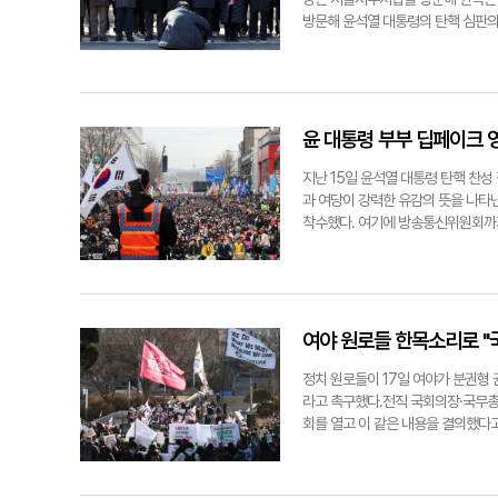
몽니로 국가의 미래가 걸린 산업 경
방문해 윤석열 대통령의 탄핵 심판의
위기에 봉착한 반도체 산업을 살릴 지
자회견을 열고 △형사소송법 규정 엄
반도체산업과 국가 경제를 살리기 위
은혁 관련 권한쟁의 심판 청구 즉시 
디 더는 조건을 붙이지 말고, 합의
갯불에 콩 구워 먹듯이 하지는 않는다
준비가 되어 있다"고 촉구했다.한편
이조차도 무시하고 이미 결론을 정해
사했지만, 주 52시간 예외 조항과
한 헌재 관계자들을 만나 탄핵 절차
윤 대통령 부부 딥페이크 
서정혁기자 seo1900@yeongn
주-칠곡) 의원도 헌재 방문 후 SN
고 있다. 연합뉴스더불어민주당 이재명
진행을 통해 국민의 신뢰를 회복하는
지난 15일 윤석열 대통령 탄핵 찬
하고 있다. 연합뉴스
법을 방문한 국회 법제사법위원회 소
과 여당이 강력한 유감의 뜻을 나타
법사위 야당 간사인 박범계 의원 등
착수했다. 여기에 방송통신위원회까지
의원은 면담을 마친 뒤 "많은 법원 
일 오후 서울 종로구 서울지방경찰청
받았다는 얘기를 들었다. 대책이 필
력처벌법 위반 혐의로 고발장을 접수
박 의원은 "(난동 사태 연루자들에
를 초래한 매우 심각한 범죄행위"라
고 법원장은 재판부에 전달하겠다고 했
전에 대한민국 국민"이라며 "단순한 
서 국민의힘 윤상현, 나경원, 김기현
"수많은 시민과 아이들이 지나다니는
여야 원로들 한목소리로 "
련해 헌법재판소 사무처장을 면담하
결코 좌시할 수 없다"고 경고했다.대
비롯한 위원들이 17일 폭력 난동 
독과 인권 침해, 딥페이크를 이용한 
정치 원로들이 17일 여야가 분권형
다. 연합뉴스
며, 이는 국가원수에 대한 명백한 모
라고 촉구했다.전직 국회의장·국무총리
자, 이를 현장에서 방관한 자 모두에
회를 열고 이 같은 내용을 결의했다
든 조치를 취해나갈 것"이라고 예고
낙연 전 국무총리, 여야 각 정당 대
수했다고 밝혔고, 방송통신심의위원회
의장 및 여야 대표는 현재 정치권에
심의위원회는 이르면 18일 오후 통신
내 국회 헌법 개정특위를 구성해 즉시