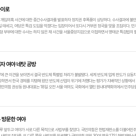
으로 보인다. 국민의힘을 '극우 정당'으로 규정해 '보수 대 진보'의 싸움이 아닌 '극우 대 중
했다. 그는 "국제사회는 1990년 무렵 냉전의 종식 이후 자유민주주의가 확장됐으나 최근에는
다는 의도다. 다만 정책에 대한 실현 가능성에는 의문부호가 붙는다. 벌써 이 대표의 진영 확
 있다"며 "나라 안팎으로 새로운 힘이 태동하고 작용하며 이합집산해 또 다른 권력들이 형성
돌이로
으로 반발이 상당하기 때문이다. 이 대표의 진영 확장 전략이 전통적인 정치 지형을 깰 것인지
년간의 평화 시대가 저물고 다시 '생존의 시대'가 도래하는 중"이라고 진단했다.이 도지사는
 시도에 우려와 의심이 가득한 것도 사실이다. 서정혁기자 seo1900@yeongnam.com더
란과 분열의 획책, 대한민국 역사 부정, 공동체 정신의 약화, 남녀갈등 유도, PC주의 확산, 좌
 개입의혹 사건에 대한 중간수사결과를 발표하자 정치권 후폭풍이 상당하다. 수사결과에 불
내대표가 19일 서울 여의도 국회에서 열린 최고위원회의에서 대화하고 있다. 연합뉴스
된 인물의 국가 주요기관 진출, SNS를 통한 선동과 심리전, 선거개입, 해킹 등 전자전, 첨단
일 태세고, 여당은 특검 도입을 막겠다는 입장이어서 또다시 거부권 정국을 맞을 조짐이다. 민
양한 형태의 연성 사상전으로 진행되고 있다"고 주장했다.그는 "국가안보를 튼튼히 하는 것은 
 부부에 대한 수사는 하지 않은 채 사건을 서울중앙지검으로 이첩하면서 명태균 특검법의 
민을 지키는 일"이라며 "대한민국 국민이라면 진영에 상관없이 지지하고 추진해야 할 너무나
 등에 따르면 검찰은 김건희 여사에 대해선 수사하지 않았고, 윤 대통령은 현직 대통령 신분
국가정보원, 군, 경찰의 대공수사 기능 체계를 다시 강화시키고 정비하여 사상전과 사이버전, 
서 일단 제외한 것으로 알려졌다. 민주당 박찬대 원내대표는 "알맹이가 빠지고 쭉정이만 담
는 국가안보의 방어막을 재구축해야 한다"고 주장했다. 가장 핵심은 헌법재판소의 윤석열 대통
 권력 핵심부에 대한 수사를 축소, 회피했다는 확실한 증거가 된다"며 "이는 명태균 특검의 
국민의힘을 비롯한 우파 진영에 대한 경고 였다. 그는 "현재 윤석열 대통령 체포와 탄핵 심판
 밝혔다.조승래 민주당 수석대변인도 "검찰의 중간 수사 결과 발표를 보면 핵심 의혹은 털끝 
조치들을 국민 모두가 목격하고 있다"고 지적했다. 이어 "국민의힘을 비롯한 우파 정치인들
"검찰이 그동안 사건의 문고리만 잡고 수사에 들어갈지 말지 고민해 왔다는 게 재확인됐을
자 여야 네탓 공방
는 탄핵 심판으로부터 대통령을 지키는 것에 총력을 쏟아부어야 한다"고 강조했다. 이 지사는
 오는 27일 명태균 특검법을 반드시 처리하겠다며 총력전에 나설 것으로 보인다. 민주당 소속
통령의 권한"이라며 "그것이 어떤 의미를 지니는지, 과했는지 아닌지는 역사가 판단할 문제"라
당이 숙려 기간 문제를 제기해 다음 주 다시 논의할 예정"이라고 밝혔지만, 민주당은 검찰 수
외'에 큰 이견을 보이면서 결국 반도체 특별법 처리가 불발됐다. 세계 반도체 업계 판도가 요동
냥 "대통령 탄핵 심판이 계엄행위에 대한 판단의 문제를 넘어 대한민국 수호세력과 반국가세력
전을 강화하며 2월 임시국회에서 명태균 특검법을 처리할 것으로 보인다. 여권은 강하게 반발
막히면서 한국 경제를 지탱해 왔던 반도체 산업이 위기에 처했다는 평가가 지배적인 상황에서
 국민의힘이 조기대선이나 중도 확장을 운운하면서 눈치 볼 상황이 아니라"고 말했다. 그러면
 주요 정치인뿐 아니라 여권 잠룡들도 연루됐다는 의혹이 제기되고 있어서다. 조기대선 가능성
. 국민의힘 권성동 원내대표는 18일 오전 서울 여의도 국회에서 열린 원내대책회의에서 민주당
주주의를 굳건히 지켜낼 수 있고, 국민들이 차기 권력도 믿고 맡기는 것"이라고 강조했다. 특
통과될 경우 여권에서 심각한 내상이 발생할 가능성이 높기 때문에 특검법 통과를 막기 위해 
지역구 선거처럼 일이 몰리고 바쁜 시기에 주 52시간을 준수하냐"고 물으며 "아마 없을 것인
 대통령을 탄핵하려는 시도를 보고도 또다시 우물쭈물 눈치를 보다가는 국민의 신뢰를 잃고 정
나설 것으로 보인다. 또 최상목 대통령 권한대행에게 거부권행사를 강하게 압박할 것으로 예
 반대하는 것은 자신도 못 지키는 법을 타인에게 강요하는 위선이자 폭력"이라고 비판했다.
을 당하게 될 것"이라고 경고했다.끝으로 그는 "국민의힘과 정치권도 엄중한 현실을 각성하고
사인 국민의힘 유상범 의원은 법사위 소위에 명태균 특검법이 상정된 것과 관련해 "오로지 대
해서도 날 선 비판을 이어갔다. 그는 "지난 3일 반도체 특별법 토론회에서 사실상 유연성 확
 기대와 명령에 적극 부응하기를 촉구한다"고 덧붙였다.정재훈기자
 (야당의) 행태는 묵과할 수 없어 논의에 참여하지 않았다"고 밝혔다. 여야의 첨예한 입장 
 또 바꿨다"며 "요즘 들어 성장을 외치는데 정작 성장하는 것은 이재명 대표의 거짓말 리스트
정혁기자 seo1900@yeongnam.com이철우 경북도지사가 19일 서울 여의도 국회 소통관에서 
회의 통과까지는 무난하지만 최 대행의 거부권 행사, 재표결 및 부결로 이어지는 '도돌이표' 정
 엔비디아와 대만 TSMC 사례 등을 거론하며 "경쟁국은 밤낮으로 뛰고 있는데, 대한민국 반
 방문한 여야
합뉴스이철우 경북도지사가 19일 서울 여의도 국회 소통관에서 현안 관련 기자회견을 하고 있다
자 seo1900@yeongnam.com더불어민주당 박찬대 원내대표, 진성준 정책위의장이 18
제에 묶여 있다"며 "이것 하나만 봐도 요즘 이 대표가 외치는 친기업이니 성장은 거짓말이다. 
석하고 있다. 연합뉴스
회주의적인 술책일 뿐"이라고 했다.이에 대해 민주당 이 대표는 "정쟁을 앞세우지 말자"며 즉
루 앞두고 여야가 서로 다른 목적으로 사법부를 찾았다. 국민의힘은 헌법재판소를 더불어민
"주 52시간 예외 조항 없이 반도체 특별법의 어떤 것도 합의할 수 없다는 국민의힘의 무책임한
사법부 질타를, 또 다른 쪽은 사법부를 위로했다.국민의힘 의원 30여 명은 17일 헌법재판소