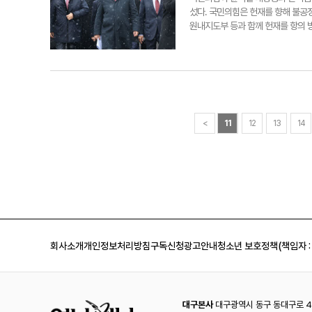
seo1900@yeongnam.com
않는다"고 설명했다. 이에 대해 한 
섰다. 국민의힘은 헌재를 향해 불공
"또한 강력범죄를 저지른 교사의 경우
원내지도부 등과 함께 헌재를 항의 
부는 교원이 정신질환 등으로 정상적인
심리 과정에서 탄핵심판에 출석한 
추진한다. 이주호 부총리 겸 교육부
를 증거로 채택한 것을 두고 자의적
교직 수행이 곤란한 교원에게는 일정한
은혁 헌법재판관 후보자 임명 권한
하겠다"고 밝혔다. 강은희 전국시도
는 헌재 방문 직후 기자들과 만나 
전관리 체계 전반에 대해 철저히 점
냐'는 의구심이 커지고 있어 헌재를
ygpark@yeongnam.com 서
서 "절차적 정당성이 완벽히 보장돼야
을 통합시키는 기능을 다할 수 있다
<
11
12
13
14
윤 대통령에게 충분한 변론 기회를 
다 먼저 이뤄져야 한다고 주장했다. 
을 미루고 도망치면 안 된다"고 강조했
면 이 임명 또한 무효"라고 지적했다
진술을 증거로 활용하고, (검찰) 수
납득할 수 없는 행위"라고 말했다.
확성기를 자처하고 온갖 유언비어를 
을 세웠다.서정혁기자 seo1900@
회사소개
개인정보처리방침
구독신청
광고안내
청소년 보호정책(책임자 :
법재판소로 들어서고 있다. 연합뉴
대구본사
대구광역시 동구 동대구로 44