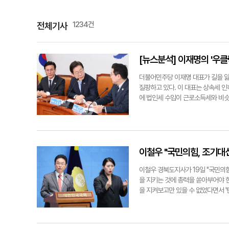
1234건
전체기사
[뉴스분석] 이재명의 '우클
더불어민주당 이재명 대표가 길을 잃었
질팡하고 있다. 이 대표는 상속세 인
에 법인세 수입이 근로소득세와 비슷
에 민주당 지지기반인 노동계의 우려
법인세가 비슷해진 현 상황을 "초부
문제의 심각성을 대두 시켜 노동계를
고 대선용이라는 지적이 상당하다. 
다. 대표적인 게 이 대표의 기본소
이철우 "국민의힘, 조기대
밝혔는데, 정작 민주당이 최근 제안한
내용이 포함돼 있어 '도로 좌회전'이
이철우 경북도지사가 19일 "국민의
련해 이 대표는 기업의 요구에 부합하
을 지키는 것에 총력을 쏟아부어야 
구상한 정책들이 서로 상충하거나 진
을 지켜보고만 있을 수 없었다면서 
분위기가 역력하다. 즉 이 대표의 
고 이같이 밝혔다. 이는 전날 급하
흡수만큼은 진심으로 보인다. 그는 1
도지사는 이날 5천600여자 분량의
의 포지션이 진보가 아닌 중도와 보
가정보원에서 20년간 근무했고 20