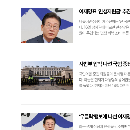
광장에서 열린 대통령 탄핵 찬성 집
계, 지방자치 관련 단체협의회, 언론
혁기자 seo1900@yeongnam
밝혔다.여야 원로들은 더불어민주당이
이재명표 '민생지원금' 추
행사가 열려 참가자들이 구호를 외치
은 야당에 있다. 그중에서도 민주당이
을 설득하는 방법으로 가야 한다"고 
더불어민주당이 재추진하는 '전 국민
가 '3년 후 내각제 개헌, 대통령 임
다. 16일 정치권에 따르면 민주당은
뀔 수 있을 것"이라고 말했다.정치 
원이 투입되는 '민생 회복 소비 쿠폰
회의장은 "국민 갈등이 위기 상황까지
심 정책인 전 국민 25만원 민생지
마'라고 하는 등 분열적이고 적대적인
지난달 31일 "민생지원금 때문에 추
해 한 목소리를 내던 원로들도 헌법
연설에서도 "추경 편성에 꼭 필요하
탄핵이라는 거대한 정치적 문제를 양
원내대표는 14일 원내대책회의에서 "
한 반면, 김부겸 전 총리는 "특정 
다"면서 "결국 '라벨 갈이 추경'을
사법부 압박 나선 국힘 중
서정혁기자 seo1900@yeong
현금 살포를 통한 이 대표 대통령 
쪽)이 탄핵 찬성 집회를, 보수단체 
비명(비이재명)계를 중심으로 반대 목
국민의힘 중진 의원들이 윤석열 대통
정쟁만 벌일 것이냐. 이러다 골든타임
다. 이들은 헌재가 대통령의 방어권
지사도 민생지원금에 대해선 찬성하지
를 높였다. 헌재는 지난 14일 재판
명)계는 지원사격에 나섰다. 민주당 
의로 기소된 윤 대통령의 첫 공판준비
하다"며 "국민의힘 소속 지자체장도 
통령의 구속취소 여부에 대한 검찰과
와 내란 쇼크로 민생경제 상황이 코
일을 25일로 연기해달라고 요청한 상
다. 서정혁기자 seo1900@yeo
을 철근 없는 아파트를 짓는 날림 공
연합뉴스
무언가에 쫓기듯 다급한 심정에 앞뒤
'우클릭'행보에 나선 이재
면 대통령의 방어권을 사실상 봉쇄하
대한 사법적 조리돌림이 해도 해도 
최근 경제 성장과 민생을 강조하며 '