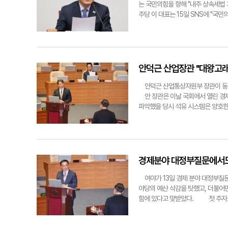
답할 따름"이라고 했다. 윤 의원은 
는 국민의힘을 향해 "내주 상속세법
다는 것이다. 최소한의 방어권이라도 
주당 이 대표는 15일 SNS에 "국
은 "총리를 비롯한 감사원장, 법무부
다. 그는 "상속세 공제 한도 상향을
넷 안에 잠들어 있다"며 "사실상 민
있다"며 "명색이 집권 여당인데, 이
재가 일말의 애국심이라도 남아있다
비판했다.또 이 대표는 "18억원까지
"그것이 바닥에 떨어진 신뢰를 조금이
하는 빼고 다음 주에 바로 상속세법
당협위원장들은 16일 헌법재판소 앞에
하자. 언제든지 환영한다"고 여당을
안덕근 산업장관 "대왕고래
기자 seo1900@yeongnam.
가만히 있으면 된다"고 맞받았다. 
울 종로구 헌법재판소의 모습. 연합
거에 대해 동의하지 않는다"며 "국민
안덕근 산업통상자원부 장관이 동해 
폭탄'을 근본적으로 바로잡을 수 있는
안 장관은 이날 국회에서 열린 경제
공제 확대 등을 통해 기업의 지속 가
파악했을 당시 석유 시스템은 양호한 
심"이라고 강조했다.국민의힘 소속 
분석해서 2차 보정을 하고 향후 예
거짓말"이라며 "국민의힘은 최고세율 
자원부는 지난 6일 대왕고래 1차 시
를 계속하는 것은 국민 모두가 아는 
수준이 아니었다"며 "경제성을 확보할
신이 한 거짓말에 대해 즉시 사과하고
왜 이렇게 서둘렀느냐'고 묻자 안 장
seo1900@yeongnam.com
희가 확인해 줄 수 있는 사안에 대해
경제분야 대정부질문에서도
로 확인되는 객관적으로 검증된 부분
록 신뢰성 있게 작업을 이어가겠다"고
여야가 13일 경제 분야 대정부질문
상황이다. 관심 있는 국내 기업들에도
야당의 예산 삭감을 탓했고, 더불어
경이나 이후 작업에서 예산이 확보되
힘에 있다고 맞받았다. 첫 주자로 
이 계속 추진하겠다"고 말했다. 대
등 첨단 기술산업 발전에서 지금 하루
스·석유가 매장돼 개발 필요성이 크다
으로서 자괴감이 아주 크다"며 야당