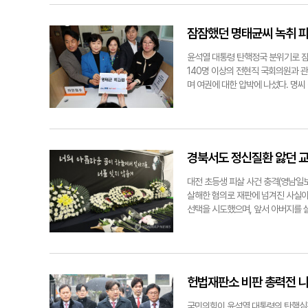
산업통상자원부 장관 안덕근 산업통
원은 "정부 부처와 국민의힘, 민주당
힘 고동진 의원의 질의에 답변하고 
는다며 삽시간에 물거품이 됐다"며
한대행을 불러내 "민주당이 35조원 
잠잠했던 명태균씨 녹취 파
그러자 여당 의원들이 사실이 아닌 이
판하기도 했다. 비판이 이어지자 우
윤석열 대통령 탄핵정국 분위기로 잠
했다. 같은 당 김용민 의원은 최 
140명 이상의 전현직 국회의원과 
후 우리나라 경제 상황이 어쨌든 커다
며 여권에 대한 압박에 나섰다. 명씨
정혁기자 seo1900@yeongna
한 결과 너무 많은 정치인이 나와 놀
13일 서울 여의도 국회 본회의장에
히 명태균 사단이라고 할 만하다"고 
거나 대답 안 하고 도망가는 사람들
를 알려주겠다고 하더라"고 했다.지난
민주당은 추가 음성 녹취를 공개하며
경북서도 정신질환 앓던 교
원회에 원희룡 전 국토교통부 장관이
은 녹취 공개 배경에 대해 "원 전 
대전 초등생 피살 사건 충격(영남일보
면서도 윤석열 파면 이후를 노려 존
살해한 혐의로 재판에 넘겨진 사실이 
환기하기 위해 녹취를 공개한 것"이라
선택을 시도했으며, 앞서 아버지를 
나 부인해 왔고, 지난해 국민의힘 당
로 정신질환을 앓고 있었던 것으로 파
홍준표 대구시장을 끝장내겠다며 분노의
아들을 살해하고 앞서 4월에는 아버
회는 못 올망정 내가 구속되니 고소했
있는 A씨는 평소 앓고 있던 정신질
렇게 떳떳하면 '명태균 특검법'에 찬
했다. 지난해 3월 육아 휴직을 낸 
범이 제멋대로 지껄이는 것에 신경 쓸 
것으로 알려졌다. 경북도교육청은 지난
헌법재판소 비판 총력전 
회도서관에서 열린 '지방분권 개헌 
행 중 아들을 살해했다. 살해 사건
놔두는 것은 결코 바람직하지 않다"
청은 "기소 전 징계가 이뤄지면 당
국민의힘이 윤석열 대통령의 탄핵심판