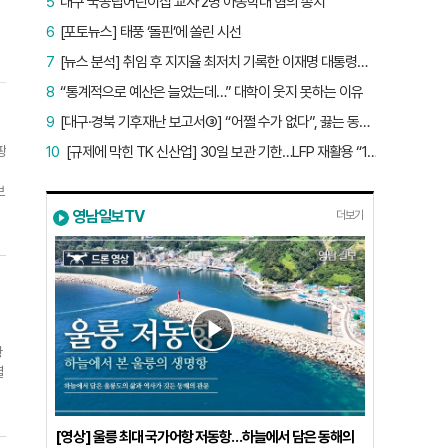
5
대구 국공립어린이집 교사 2명 아동학대 혐의 송치
6
[포토뉴스] 태풍 ‘돌핀’에 쏠린 시선
7
[뉴스 분석] 취임 후 지지율 최저치 기록한 이재명 대통령…왜?
8
“통계적으로 예산은 늘었는데…” 대학이 웃지 못하는 이유
9
[대구·경북 기후재난 보고서③] “어쩔 수가 없다”, 끓는 동해…‘절멸 위기’ 경북 수산업
팡
10
[규제에 막힌 TK 신산업] 30일 보관 기한…LFP 재활용 “180일로 늘려야”
보
영남일보TV
더보기
감
가
을
관
가
황
열
이
국
펙
한
[영상] 울릉 최대 국가어항 저동항…하늘에서 담은 동해의