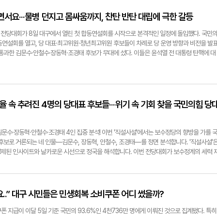
. 박균용 어르신은 "일만 하느라 집사람한테만 집을 맡겨놓아서 집사람이 고생을 많이 했다"
. 이에 이윤자 어르신은 "생이 다할 때까지 즐겁게 이태까지 누리지 못한 것들 함께 누릴 것이
서요···물병 던지고 몸싸움까지, 찬탄 반탄 대립에 극한 갈등
하게 했다. '달성청춘별곡 4남매가 간다'는 달성군, 달성문화재단, 달성문화도시센터, 영남일
화 확산 프로그램이다. 4남매는 달성군 곳곳의 경로당을 돌며 노래와 대화로 세대를 잇고, 마
 전당대회가 8일 대구에서 열린 첫 합동연설회를 시작으로 본격적인 일정에 돌입했다. 국민
자 hilee@yeongnam.com
동연설회를 열고, 당 대표·최고위원·청년최고위원 후보들이 차례로 당 운영 방향과 비전을 발
통과한 김문수·안철수·장동혁·조경태 후보가 무대에 섰다. 이들은 윤석열 전 대통령 탄핵에 대
장동혁)과 '찬탄'(안철수·조경태) 진영으로 나뉘어 맞붙었다. 반탄파인 김문수·장동혁 후보는 탄
다. [장동혁 국민의힘 당대표 후보] 우리 당의 대통령을 지켜내지 못했습니다. 지킬 수 있는
 못하고 두 번이나 스스로 탄핵의 문을 열어줬습니다. 더 부끄러운 것은 스스로 탄핵의 문을 
대했던 당원들을 향해서 '극우다', '혁신의 대상이다' 큰소리 치고 있다는 것입니다. [김문수 
싸워야 할 것은 반미 친북 극좌 부패새력입니다. 우리는 이재명 총통 독재를 물리치고 자유민주
율 속 추려진 4명의 당대표 후보들···위기 속 기회 찾을 국민의힘 당
켜야 되지 않겠습니까 반면 찬탄파인 안철수·조경태 후보는 '윤 어게인'을 외치는 극우 세력을
개혁 필요성을 강조했다. [조경태 국민의힘 당대표 후보] 위헌적이고 불법적인 12·3 비상계엄
 수준의 참혹한 순간을 맞이하고 있습니다. 탄핵을 반대하고 부정선거 음모론을 퍼트리고 윤 
김문수·장동혁·안철수·조경태 4인 집중 분석! 이번 '직설사설'에서는 보수정당의 향방을 가를 
율은 뚝뚝 떨어지고 있습니다. 그런데 아직 우리 당은 정신 차리지 못하고 있습니다. [안철
후보로 거론되는 네 인물—김문수, 장동혁, 안철수, 조경태—를 정면 분석합니다. '직설사설'
리 당은 선거만 되면 대구경북을 보수의 심장이라며 추앙하고 표를 갈구했습니다. 이번에도 한
제된 인사이트와 날카로운 시선으로 정국을 해석합니다. 이번 전당대회가 보수정계의 세력 
다고 읍소하고 부탁하고 손을 벌렸습니다. 그 결과가 무엇입니까. 총선과 대선에서 국민의힘
 풀어드립니다. 이형일기자 hilee@yeongnam.com
 온 힘을 모아 만들어주신 대통령 자리 마저 계엄과 탄핵으로 중간에 반납했습니다. 연설회 
 드러났다. 찬탄파 후보가 발언할 때 일부 당원들은 "배신자"라는 구호를 외쳤고, 반탄파 연
우 성향 인사로 알려진 전한길 씨가 '전한길뉴스' 발행인 자격으로 참석해 눈길을 끌었다. 개혁
요..” 대구 시민들은 민생회복 소비쿠폰 어디 썼을까?
를 비판하자, 전 씨는 당원석으로 달려가 "배신자" 구호를 외치도록 독려하기도 했다. 국민의
부산·울산·경남 ▲13일 충청·호남 ▲14일 수도권·강원·제주에서 합동연설회를 이어간 뒤, 22
폰 지급이 이달 5일 기준 국민의 93.6%인 4천736만 명에게 이뤄진 것으로 집계됐다. 특히