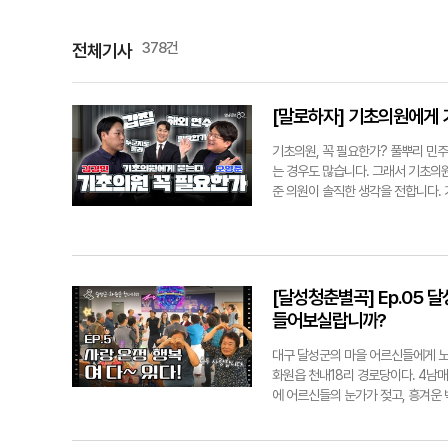
378건
전체기사
[말로하자] 기초의원에게 
기초의원, 꼭 필요한가? 풀뿌리 민주
는 경우도 많습니다. 그래서 기초의
준 의원이 솔직한 생각을 전합니다.
야기, 함께 들어보시죠. 여러분에게
hilee@yeongnam.com
[달성청춘별곡] Ep.05 
들어보실랍니까?
대구 달성군의 마을 어르신들에게 노
화원읍 천내18리 경로당이다. 4남
에 어르신들의 눈가가 젖고, 흥겨운
요충지로, 낙동강과 금호강이 만나는
발과 문화시설 확충으로 젊은 세대와