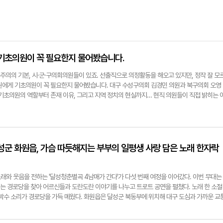
기초의원이 꼭 필요한지 물어봤습니다.
주의의 기본, 시·군·구의회의원들이 있죠. 선출직으로 의정활동을 해오고 있지만, 정작 잘 모
원에게 기초의원이 꼭 필요한지 물어봤습니다. 대구 수성구의회 김경민 의원과 북구의회 오영
 기초의원의 역할부터 존재 이유, 그리고 지역 정치의 현실까지… 현직 의원들이 직접 밝히는 
 기초의원은 어떤 이미지인가요? 댓글로 의견을 남겨주세요 이형일기자
달성군 화원읍, 가슴 따듯해지는 부부의 일평생 사랑 담은 노래 한자락
래와 웃음을 전하는 '달성청춘별곡 4남매가 간다'가 다섯 번째 여정을 이어갔다. 이번 무대는
매는 경로당을 찾아 어르신들과 도란도란 이야기를 나누고 트로트 공연을 펼쳤다. 노래 한 소절
 박수 소리가 경로당을 가득 메웠다. 화원읍은 달성군 북동부에 위치해 대구 도심과 가까운 교
 지점에 자리한 수려한 자연경관과 편리한 생활 인프라를 갖추고 있다. 최근에는 주거단지 개
 노년층이 함께 어우러지는 지역으로 주목받고 있다. 이날 천내18리에서는 부부의 진솔한 대