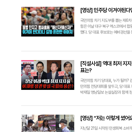
화가 현장을 더욱 훈훈하게 만들었다
"우리 집사람이 참 고맙다"고 말했다
[영상] 민주당 이겨야된다면
다"고 답해 참석자들의 마음을 뭉클
가 함께 기획·제작하는 세대 공감 문
국민의힘 차기 지도부를 뽑는 제6차
공동체의 온기를 나누고 있다. 이형일기
힘은 이날 대구 북구 엑스코에서 합
했다. 당 대표 후보로는 예비경선을 
한 입장을 기준으로 '반탄'(김문수·
반대 입장을 재확인하며 결집을 호소했
힘을 주셨지만 우리가 하나로 뭉치지
어줬던 사람들이 이제 와서 탄핵을 반
민의힘 당대표 후보] 지금 우리가 
[직설사설] 역대 최저 지지
의 대한민국을 더욱 위대하게 발전시
표는?
비판하며, 보수의 핵심 가치 회복과 
을 해서 지금 국민의힘은 거의 해체
국민의힘 차기 당대표, 누가 될까? 
게인을 부르짖을수록 국민의힘의 지지
민의힘 전당대회를 앞두고, 당 대표 
국민의힘 당대표 후보] 과거부터 우
박재일 영남일보 논설실장과 함께 정
번만 더 믿어주시면 이재명을 이기겠
편에 어떤 영향을 미칠지, 속 시원하게
은 압도적으로 패배했습니다. 하물며
장에서는 당원들의 갈등 구도가 그대로
설 중에는 환호가 이어졌다. 특히 극
[영상] “저는 이렇게 썼어
성향의 김근식 최고위원 후보가 전 씨
힘은 8일 대구를 시작으로 ▲13일 
지난달 21일 시작된 민생회복 소비쿠