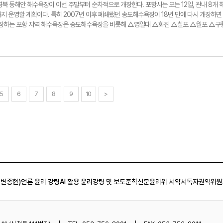
대비되죠. 그 다음에 지금 우리가 해야될 일이 많지. 국민의힘이 졌기 때문에. 이긴 정당보다 진
북 동해안 해수욕장이 이번 주말부터 순차적으로 개장한다. 포항시는 오는 12일, 관내 8개 
에요. 그러면 의사결정도 신속하고 더 정확하게 단합해서 해 나가도 될까말까 하는 그런 문제가
지 운영할 계획이다. 특히 2007년 이후 폐쇄됐던 송도해수욕장이 18년 만에 다시 개장하면
는 부분에 대해서 저는 굉장히 문제가 있다. 그 분이 재판 안 받는 것도 보통 문제가 아니고 앞
 개장하는 포항 지역 해수욕장은 송도해수욕장을 비롯해 △영일대 △화진 △칠포 △월포 △구
될 거라고 봅니다. 우리 민주주의 전체가 후퇴를 한다고 생각하고 있어요. 거짓말 많이 시켜도
 경주시는 하루 앞선 11일, 오류고아라해변·나정고운모래해변·봉길대왕암해변·관성솔밭해변 등
많이 있어도 대통령 되는데 지장 없다, 재판 받고 있는 것도 대통령 되니까 다 봐준다.저는 지
다. 이밖에도 울진군은 14일, 관내 6개 해수욕장을 개장할 예정이며, 영덕군은 오는 18일부터
이 진짜다 이렇게 생각하지 않고 그 반대로 생각하죠. Q. 친윤 친한 갈등 어떻게 봉합할 수
방침이다. 무더위가 시작된 가운데, 동해안을 찾는 피서객들의 발길이 본격적으로 이어질 것
요하고 본인들이 자기를 돌아봐야 된다고 생각해요. 자꾸 남을 이야기하다 보면은 그 사람은
gnam.com
게 되면 봉합이 잘 안되잖아요. 자기를 우선 돌아보는게 굉장히 중요한 때라고 생각합니다. Q
어디요? 대구시장이나 경북도지사. 제가? 생각해본 적이 없습니다. 이형일기자
5
6
7
8
9
10
>
 변종현)
언론 윤리 강령
AI 활용 윤리강령 및 보도준칙
신문윤리위 서약서
독자권익위원