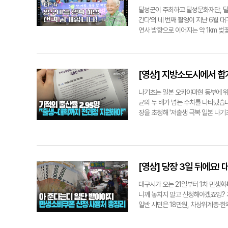
란 고양이가 나비를 바라보는 모습인
달성군이 주최하고 달성문화재단, 달
변, 패랭이꽃은 청춘, 제비꽃은 '모
간다'의 네 번째 촬영이 지난 6월 
뜻깊은 작품입니다. 간송미술관의 화
연사 방향으로 이어지는 약 1km 벚
볼 곳은 국립대구박물관입니다. 국
비슬산 북쪽에 자리한 고즈넉한 사찰
이즈의 상징인 갓!입니다. 조선시대
곡에 저마다의 사연을 담은 이야기가 
관 학예연구사] 국립대구박물관은 고
연을 즐겨 눈길을 끌었다. 이 마을 
전통복식과 관련된 상설전시실이라고 
시작하게 해준 달성군에게 감사의 뜻
[영상] 지방소도시에서 합계
양한 종류의 갓을 선보이고 있습니다.
고 지금도 마음이 아프다"며 진솔한 
한국의 대표적인 아이템으로 자리잡았
많다"며, "네 번의 암 수술을 이겨
나기초는 일본 오카야마현 동부에 위치
다 현재 국립중앙박물관 문화재단과 
이장은 "이렇게 직접 찾아줘서 어르
균의 두 배가 넘는 수치를 나타냈습니
화를 대구에서도 즐길 수 있다니. 
는 뜻을 전했다. '달성청춘별곡 4남
장을 초청해 '저출생 극복 일본 나
기자 hilee@yeongnam.com
간 소통을 확대하려는 취지로 설계됐
책 덕분입니다.대표적인 사례가 200
간 관계 회복에 의미 있는 시간을 제
아이를 돌보거나 맡길 수 있는 공간
로도 더 많은 마을과 어르신들을 찾아갈
마스 행사, 체험학습 등 다양한 프
에도, 긴급 보육 서비스인 '육아 스마
젊은 주부에게 단기 일자리를 연결해
[영상] 당장 3일 뒤에요
다. 오쿠 마사치카 정장은 이날 강연
정의 부담을 줄일 수 있다고 강조했
대구시가 오는 21일부터 1차 민생회
다. 김학홍 경북도 행정부지사는"해
니께 놓치지 말고 신청해야겠죠잉? 
있는 대책을 추진하겠다고 말했습니다. 
일반 시민은 18만원, 차상위계층·
위군은 2만원 추가해서 최대 45만원
니다잉. 주의해야될 게 신청 첫 주인 