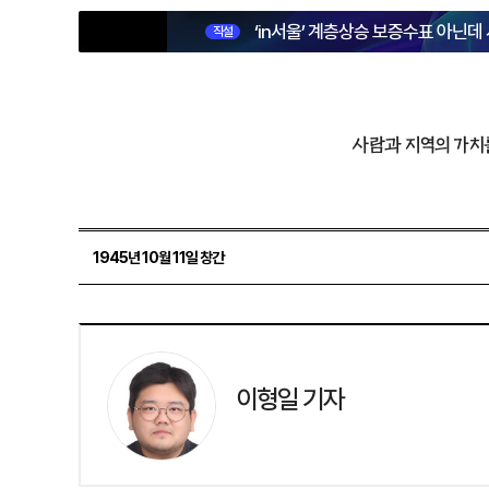
‘in서울’ 계층상승 보증수표 아닌데
직설
사람과 지역의 가치
1945년 10월 11일 창간
이형일 기자