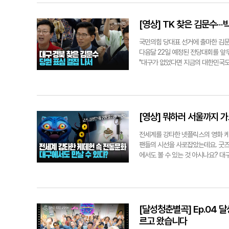
[영상] TK 찾은 김문수·
국민의힘 당대표 선거에 출마한 김문
다음달 22일 예정된 전당대회를 앞두
"대구가 없었다면 지금의 대한민국도
나"라고 말했다. 김 전 장관은 특히
렇기 때문에 대통령직을 유지하기 위해
밖에 없다"며 당의 결집을 촉구했다.
천시당위원장, 장영하 변호사도 참석
다음달 22일 전당대회를 통해 새 지도
[영상] 뭐하러 서울까지 
전세계를 강타한 넷플릭스의 영화 케
팬들의 시선을 사로잡았는데요. 굿즈
에서도 볼 수 있는 것 아시나요? 
비와 서씨. 그중에서도 전통 민화 속
중기 화가 조속의 대표작 '고매서작'
있고 단호한 붓질로 생동감 있게 표현
억하시고 그 작품들은 주로 후기 이
시면 보실 수 있고. 까치가 사실 
[달성청춘별곡] Ep.04 
해서 까치 한 마리가 위엄 있게 앉
르고 왔습니다
에요. 케대헌 속 고양이는 아니지만 