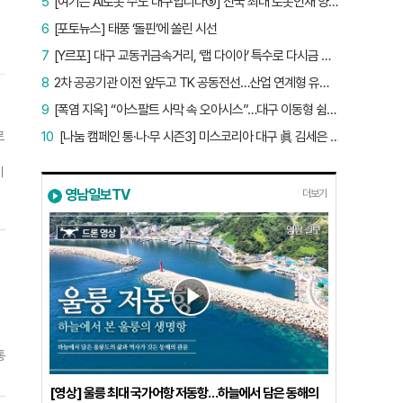
5
[여기는 AI로봇 수도 대구입니다⑤] 전국 최대 로봇인재 양성소…“대구산업 맞춤형 교육과정 만들자”
6
[포토뉴스] 태풍 ‘돌핀’에 쏠린 시선
7
[Y르포] 대구 교동귀금속거리, ‘랩 다이아’ 특수로 다시금 활기…“반짝 인기 의존 않는 지속 가능 성장 동력 마련해야”
8
2차 공공기관 이전 앞두고 TK 공동전선…산업 연계형 유치 승부수
9
[폭염 지옥] “아스팔트 사막 속 오아시스”…대구 이동형 쉼터 버스 ‘북적’, 지하철역도 ‘바글’
르
10
[나눔 캠페인 통·나·무 시즌3] 미스코리아 대구 眞 김세은 “내가 받은 응원, 다음 사람에게”
이
영남일보TV
더보기
통
[영상] 울릉 최대 국가어항 저동항…하늘에서 담은 동해의