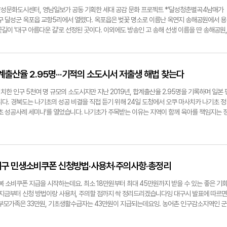
데요. 예로부터 고양이와 나비는 장수를 의미하는 동물로 유명하죠. 함께 담겨 있는 바위는 
성문화도시센터, 영남일보가 공동 기획한 세대 공감 문화 프로젝트 *'달성청춘별곡 4남매가
든 일이 뜻대로 이뤄지길 기원한다'는 의미를 담고 있죠. 한 폭의 그림에 담긴 한국적인 바람들
대구 달성군 옥포읍 교항5리에서 열렸다. 옥포읍은 벚꽃 명소로 이름난 옥연지 송해공원에서 용
조미감 전시는 다음달 3일까지 진행되니까 서씨랑 더비 만나려면 서둘러야겠죠? 이번에 찾
꽃길이 '대구 아름다운 길'로 선정된 곳이다. 이외에도 방송인 고 송해 선생 이름을 딴 송해공원,
립대구박물관은 복식문화 전문 박물관으로 유명한데요. 역시 가장 주목해야할 아이템은 사자
 용연사 등이 어우러져 주민과 방문객들에게 사랑받는 공간이다. 이날 경로당에서는 노래 한
 남성의 필수 아이템이었던 갓이 지금 다시 K-아이템으로 주목받고 있죠 [이효선 국립대구박물
이어졌다. 특히 올해 101세를 맞이한 마을 최고령 김로미 어르신이 정정한 모습으로 함께 공
고유물이나 중세실에서도 다양한 전시를 진행하고 있지만 특히나 주목할 수 있는 부분이 한
아파트에 처음 입주해 지금까지 살고 있는 안정옥 씨는 30년간 직장생활을 마치고 새로운 삶을
말씀드릴 수 있겠습니다. 특히나 요즘 많은 호응을 얻고 있는 갓 전시를 복식문화실에서 다
을 전했다. "일 하느라 아들들에게 많이 해주지 못했는데도 알아서 잘 커준 두 아들들에 미안
출산율 2.95명···기적의 소도시서 저출생 해법 찾는다
 최근 들어 그 상징성과 특유의 미감으로 주목 받고 있는 갓! 이 갓의 독특한 형태와 실루엣이
마음을 전했다. 이어 마이크를 잡은 김홍수 어르신(81세)는 "21살에 결혼해 아내에게 잘못한 
죠. 대구박물관은 이 흐름에 발맞춰 '그저 갓 굿즈' 이벤트도 진행 중이라고 하는데요. 거기
낸 것은 모두 아내의 내조 덕분이다"라며 아내에 대한 애툿한 마음을 비쳤다. 강혜린 교항5리 마
한 인구 5천여 명 규모의 소도시지만 지난 2019년, 합계출산율 2.95명을 기록하며 일본 
함께 활옷, 갓 등을 활용한 뮷즈도 곧 출시한다고 합니다 케이팝 애니 속에서 만난 우리 전통
신들이 매우 기뻐했고 즐거워하셨다"며, 앞으로 이런 기회가 또 있다면 언제든지 함께하고 싶
다. 경북도는 나기초의 성공 비결을 직접 듣기 위해 24일 도청에서 오쿠 마사치카 나기초 정
케데헌 속 전통 아이템들 서울까지 가지 말고 대구 속에서 직접 만나보시는건 어떨까요? 이형일
매가 간다'는 마을을 직접 찾아가 어르신들의 살아온 삶에 귀 기울이고 함께 웃고 공감하며 세
기초 성공사례 세미나'를 열었습니다. 나기초가 주목받는 이유는 지역이 함께 육아를 책임지는 
다. 지역의 이야기와 추억, 고민이 노래와 대화를 통해 자연스럽게 섞이며, 마을 공동체와 세
7년 문을 연 공동 육아시설 *'나기 차일드 홈'*입니다. 이곳은 또래 자녀를 둔 부모들이 함께
공했다. '달성청춘별곡 4남매가 간다'는 유튜브 영남일보TV 채널에서도 시청할 수 있으며, 앞
으로, 다양한 놀이기구와 동화책이 갖춰져 있으며, 전면 무료로 운영됩니다. 생일 파티와 크리
 예정이다. 이형일기자 hilee@yeongnam.com
로그램도 있어 부모와 자녀가 자연스럽게 지역 커뮤니티를 형성할 수 있는 장점이 있습니다. 이
일'과 '아빠 교실', 지역 어르신이 함께하는 '3세대 교류회', 육아와 경제활동을 병행할 수 있도
주는 '일자리 편의점' 등 경제적·사회적 부담을 줄여주는 다양한 프로그램을 운영하고 있습니
! 대구 민생소비쿠폰 신청방법·사용처·주의사항·총정리
에서"출산부터 육아, 중고등학생, 대학생까지 생애 전 단계에 걸쳐 경제적 지원이 이뤄져야 가
습니다. 경북도는 우선 '아이천국 육아친화 두레마을' 사업에 나기초의 모델을 적용할 계획입니
복 소비쿠폰 지급을 시작하는데요. 최소 18만원부터 최대 45만원까지 받을 수 있는 좋은 기
외 저출생 극복 사례를 벤치마킹해 지역 실정에 맞는 정책을 마련하고, 시군 현장에서 체감할 
지금부터 신청 방법이랑 사용처, 주의할 점까지 싹 정리드리겠습니다잉 대구시 발표에 따르면
이형일기자 hilee@yeongnam.com
한부모가족은 33만원, 기초생활수급자는 43만원이 지급되는데요잉. 농어촌 인구감소지역인 군
까지 받을 수가 있습니다잉. 신청 기간은 7월 21일부터 9월 12일까지 1차 신청 지급을 시작
7월 21일부터 25일까지는 요일제를 시행합니다잉. 출생년도 끝자리가 1, 6이면 월요일. 2, 7