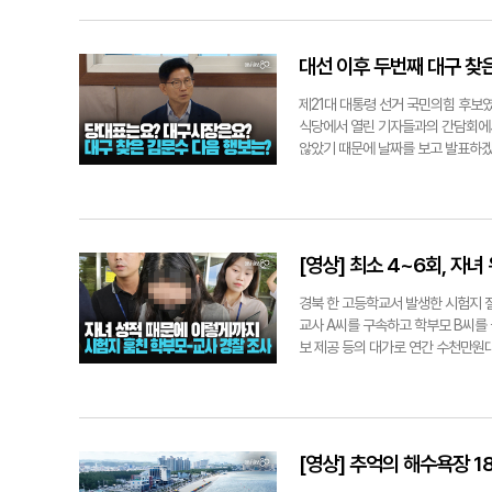
이면 화요일 이렇게 가니께 다들 잘
겠으면 그냥 천천히 신청하셔요잉. 
사랑상품권, 실물카드 대구사랑상품권
대선 이후 두번째 대구 찾
제 제일 중요한 신청방법이에유. 요
에서 신청이 가능합니다잉. 토스, 
제21대 대통령 선거 국민의힘 후보였
해유. 대구사랑상품권은 주소지 관할
식당에서 열린 기자들과의 간담회에서
고 계셔야합니다잉. 미성년자일 경
않았기 때문에 날짜를 보고 발표하겠다
헷갈리시면 안되요잉 신용카드, 체
는 좀 그렇고요. 전당대회 날짜가 잡
서! 신분증 꼭 챙기시고 대리신청이면
짜가 결정되는 걸 보고 판단하겠습니다
고령자, 장애인 분들 계시지요? 2
련한 일정대로 다니고 있고, 어떤 
다니께 걱정 안하셔도 됩니다잉 자,
냐 이런 것부터 해야하는데 윤석열 
쓸 수 있어요잉. 연 매출 30억 이하
고 특검 수사도 받고 있는데 그 부분
[영상] 최소 4~6회, 자
30억 이하 매장이면 다 쓸 수 있어
는데 그런 부분에 대해서는 가면은 극
용할 수 있어요잉. 그리고! 또 한가
도 있고 Q. 국민의힘, 윤석열 대통
경북 한 고등학교서 발생한 시험지 절
로 쓰시면 돼요잉. 이것도저것도 모
당연히 계엄할 거냐 하면 나는 계엄은
교사 A씨를 구속하고 학부모 B씨를 
아가시면 됩니다잉. 백화점, 대형마
잘못됐느냐 그런건 아니고 우리 당에
보 제공 등의 대가로 연간 수천만원대
고 바로 결제하는데 많쥬? 이런데는
고 이렇다고 봅니다. 그걸 정리를 해
다 경보 시스템이 작동하면서 드러났
카드는 신청한 다음날부터 사용할 수
무조건 윤석열은 단절이다, 무조건 
의 내부 인사 개입 의혹도 있어 함
카드는 행정복지센터에서 받고나믄 그날
신위에서 낸 안 아니겠습니까. 그건 
공무상비밀누설, 뇌물수수 등 추가 혐의
까지 다 쓰셔야해유. 안쓰면 다 똥 
무것도 아니잖아요. 그냥 당원인데.
는 놈들 있는데 절대 낚이시면 안되요
바라는 지지자들은 김 전 장관에게 
[영상] 추억의 해수욕장 1
링크 클릭하시면 안됩니다잉~!! 요
때는 당이 전당대회 날짜도 제대로 못