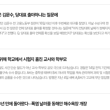
 확인하고 신청하셔야 합니다잉. 주말부터 9월 12일까지는 아무때나 신청 가능하니께 잘 모르
요번에 지급되는 소비쿠폰은 현금으로다가 냅다 주는 게 아니에유. 신용·체크카드, 모바일 대
으로 지급돼유. 지류형, 그러니까 종이 상품권은 이번에 없으니께 헷갈리지 마시구유. 자, 
은 김문수, 당대표 출마하냐는 질문에
번에는 온오프라인으로 둘 다 신청할 수 있는데유. 신용카드, 체크카드는 카드사 홈페이지나 
카카오뱅크, 네이버페이 같은 앱에서 신청하거나 카드사와 연계된 은행 영업점에서 신청이 가능
던 김문수 전 고용노동부 장관이 16일 대선 이후 두번째로 대구를 찾았다. 이날 수성구의 한
 행정복지센터에서 신청이 가능한대유. 신청자 개인 밎 대리인도 신청수령할 수 있으니께 알
 김 전 장관은 언제 당대표 출마를 확정할 것이냐는 질문에 "아직 전당대회 날짜가 정해지지
우에는 온라인은 세대주가 대신 신청해야하는데 오프라인에서는 직접 신청수령할 수 있으니께
"고 전했다. Q. 당대표 출마 언제쯤 확신을 보일 예정인지? 당대표는 확신을 보인다고 하기
크카드는 은행사 앱이나 홈페이지, 은행창구에서! 대구사랑상품권은 내 주소지 행정복지센터에
혀야 발표를 할 수 있다고 봅니다. 아직까지 전당대회 날짜가 정해지지 않았기 때문에 일단 날
 신분증, 위임장, 관계 증명 서류! 잊지 마세요잉 홈페이지도 잘 모르고 주민센터 가기도 힘든
. Q. 김용태 전 위원장이 극우 세력과 거리를 둬야한다는 글을 올렸는데 저는 주최 측에서 
8일부터 행정복지센터에 전화상담 요청하시면은 담당 직원이 찾아오는 '찾아가는 신청'도 운영
모임에 가느냐 또 어떤 모임을 하느냐 이런 부분에 대해서는 하나하나 판단하는데 극우 세력이 
 마지막으로 이 소비쿠폰 어따 쓸 수 있느냐가 중요하겠쥬? 먼저 대구 소비쿠폰은 대구에서만
대통령은 계엄으로 인해 탄핵이 되고 탄핵된 다음에 수감이 돼 계십니다. 재판을 받고 있는 중
 소상공인매장에서 쓸 수 있는디 전통시장, 동네마트, 식당, 미용실, 약국 등 지역 내에서 연 매
에 대해서는 별도로 평가가 또 안 있겠습니까. 어떤 분은 가는 분도 있고 어떤 분은 안 가고 이
녀 위해 학교에서 시험지 훔친 교사와 학부모
유. 프랜차이즈라도 직영점 아니고! 가맹점은 또 쓸 수 있으니께 참고하시고 대구로앱에서도 사
우다 이렇게 말하기는 어렵다고 할 수 있고 자기 입장과 위치에 따라서 갈 수도 있고 안 갈 수
지! 배달 시켜 드시고 싶다 하시는 분은 대구사랑상품권만! 된다고 하니께 배달의 민족 말고 대구
령과의 단절 필요하다고 보나 단절해야될 것도 있고. 예를 들면 윤석열 대통령이 계엄을 했는데
도 사건 단순 절도가 아닌 교사-학부모 공모 극으로 드러났습니다. 경찰은 14일 전직 기간제
르겠다 하시면은 사용가능 매장 스티커 곧 배부한다고 하니께 요것만 딱 기억해놓으셨다가 찾
 생각 없는 사람이고. 그런거나 여러가지 같은 것도 있고 다른 것도 있고 윤석열 대통령이 다
불구속 수사 중입니다. A씨는 중학생 때부터 B씨 자녀의 학업을 계속 관리하며 과외 및 시험
트, 배달앱 같은 온라인결제, 유흥업종 이런데는 안되요잉. 그리고 요즘 테이블에 기계 붙어가
서 배출한 대통령이고 우리와 같이 한 분인데 잘못된 건 단절해야 되고 잘한 거는 계승해야 
의 금품을 수수한 것으로 나타났습니다. 범행은 지난 4일 새벽 A,B씨가 고교에 무단 침입했
 또 안되니까 매장 단말기로 바로 결제하셔야 하는 것도 잊으시면 안되요잉. 신용카드하고 체
서 어느 부분이 잘못됐냐 어느 부분이 잘한 게 있느냐 이런 것을 제대로 잘 나눠서 판단해야지
으며 경찰은 최소 4~6 차례에 걸쳐 시험지를 빼돌린 것으로 보고 있습니다. 학교 관계자 C
 있고요잉, 매장에서 결제하면은 자동으로 이 돈이 먼저 쓰이니께 편하게 쓰시면 되구유. 선
윤석열 어게인이다 이건 어느 쪽도 아니라고 봅니다. Q. 혁신위에서는 단절안을 냈는데 그건 
께 조사받는 것으로 나타났습니다 C씨는 이를 알고도 묵인·방조한 혐의를 받고 있습니다. 경찰
부터 바로 쓸수있다고 하네요잉. 그리고 돈 받으면 1차든 2차든 전부 다 올해 11월 30일 
제가 논할 위치도 아니고 평할 필요도 없다고 생각합니다. 제가 지금 당대표면 할 수 있는데 아
도 검토 중입니다. 이형일기자 hilee@yeongnam.com
되니께 꼭 쓰셔야합니다~! 마지막으로 또 주의할거! 또또 이거 가지고 또 이상한 문자 보내고 하
 그런 부분에 대해서는 지금 언급하는 것은 적절하진 않다고 생각합니다. Q. 전당대회에 나오
잉~! 정부, 카드사, 은행에서 보내는 메시지는 URL, 인터넷 주소가 없으니께 절대! 저어얼대!
어떤 역할을 바란다고 생각하는지 각자 좀 다르겠죠. 원하는 분들마다 다르겠는데 제가 판단할
8년 만에 돌아왔다···폭염 날려줄 동해안 해수욕장 개장
즘 하루하루 팍팍한디 그래도 맛난거라도 한나 잡수시고 더운 여름 잘버텨내보자고요잉~! 이형
 정할 만큼, 민주당은 이미 똑같은 선거를 치뤘는데 (당대표) 선거를 하고 있잖아요. (국민의