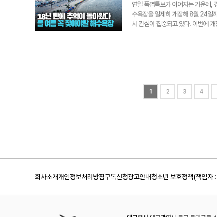
일기자 hilee@yeongnam.com
은) 날짜도 못 정했잖아요. 굉장히 
연일 폭염특보가 이어지는 가운데, 경
정당이 할 일이 더 많을 거란 말이
수욕장을 일제히 개장해 8월 24일까
있고. 그 다음에 이재명 대통령이 하
서 관심이 집중되고 있다. 이번에
로 대한민국 법치주의가 유지가 안 
포 △도구 △신창 등 총 8곳이다.
대통령 된다, 여러가지 범죄 혐의가 
4곳을 개장해 8월 17일까지 운영한
까지 대한민국이 가짜고 이재명 대통령
7개 해수욕장을 순차적으로 운영할 
있을까 갈등이 봉합되는데 시간도 필
로 보인다. 이형일기자 hilee@yeon
또 거꾸로 받아서 이쪽으로 하고 이렇
지방선거 출마할 생각 지방선거요? 
hilee@yeongnam.com
1
2
3
4
회사소개
개인정보처리방침
구독신청
광고안내
청소년 보호정책(책임자 :