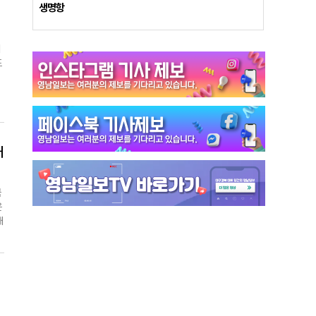
며
생명항
보
을
의
표
핵
열
국
주
대
어
국
수
은
재
현
일