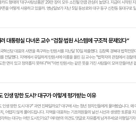
 이형일기자 hilee@yeongnam.com
카드 형태의 '대구사랑상품권' 29만 장이 모두 소진될 만큼 관심이 높았다. 지급이 시작된 지
 쿠폰을 어떻게 사용하고 있을까. 영남일보가 지난 5일 동성로와 대구 동구 신천동 동대구로 
 직접 들었다. 민생회복 소비쿠폰 주요 사용처를 묻자, 외식과 카페 이용에 사용했다는 대답
"외출 시간이 긴 편이라 밥 먹으러 갈 때 주로 사용했다"며 "부담 없이 먹고 싶은 메뉴를 고를 수
70대)씨는 "오랜만에 가족들과 배부르게 고기를 먹었다"며 웃었다. 대학생 김현우(남·20대)씨
며 "원래 사비로 등록하려 했는데 소비쿠폰 결제가 가능해 이번 달 생활에 여유가 생겼다"고 
 "아직까지 큰 불편함은 없다"는 의견이 지배적이었지만, 사용처 제한을 지적하는 목소리도 있
 내러 대통령실 다녀온 교수 “검찰·법원 시스템에 구조적 문제있다”
았다는 박모(여·70대)씨는 "받아주는 가게가 많지 않아 몇 번 쓰지도 못했다. 큰 시장에서 정
 살 수 있었다"고 했다. 그는 "받아주는 곳이 이렇게 적은데 어떻게 쓰겠냐"며 불편을 토로했
 조국혁신당 대표의 사면을 촉구하는 탄원서를 지난달 10일 제출했다. 김창록 경북대 법학전문
반이 엇갈렸다. 이성진씨는 "서민들에게는 도움이 된다"며 이런 제도를 한 번씩 마련해주면 골
를 전달했다. 지역에서 유일하게 탄원서에 이름을 올린 김 교수는 "법학자의 관점에서 검찰의
다. 반면 박모(남·80대)씨는 "공짜 돈이라 당장은 좋지만, 결국 젊은 세대의 부담으로 돌아갈
도한 면이 있고 정의롭지 못하다"며 "이번 탄원서는 같은 뜻을 가진 사람들이 모여 만들어낸 
터뷰 내용은 유튜브 '영남일보TV'에서 확인할 수 있다. 방정원 인턴·이나영 인턴기자·이민영 인
 자녀 입시 비리 및 청와대 감찰 무마 건 등으로 수감 중이다. 최근 이재명 대통령 취임 이후 
gnam.com
가 사면 대상에 포함될 지 여부가 주목된다. 특히 김 교수와 전국의 법학 교수들이 제출한 탄
일기자 hilee@yeongnam.com
도 인생 망한 도시? 대구가 이렇게 평가받는 이유
 인생 망한 도시 대구" 과연 진짜일까요? 대구에 사는 청년 정치인들에게 물어봤습니다. 왜 
정치, 어렵지 않게 풀어드립니다. 지역을 대표하는 기초의원들의 날선 시선과 생생한 토론을 지
생각하는 대구는 어떤 도시인가요? 여러분의 의견도 댓글로 자유롭게 남겨주세요! 이형일기자