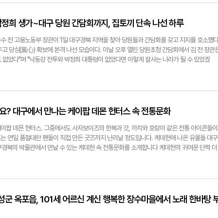
··박정희 생가~대구 당원 간담회까지, 집토끼 단속 나선 하루
수 전 고용노동부 장관이 1일 대구경북 지역을 찾아 당원들과 간담회를 갖고 지지를 호소했다
고 당심(黨心) 확보에 본격 나선 모습이다. 이날 오후 열린 당원초청 간담회에서 김 전 장관
 없었다"며 "낙동강 전투와 박정희 대통령이 없었다면 이렇게 잘사는 나라가 될 수 있었겠
 개헌 가능성을 언급하며 "이재명 대통령은 임기를 마치면 바로 감옥에 갈 것을 너무 잘 안다. 그
 개헌을 추진할 수밖에 없다"고 주장했다. 이어 "이런 시도를 막을 수 있는 정당은 국민의힘
 이날 간담회에는 최고위원 선거에 출마한 홍석준 전 의원, 김민수 전 당 대변인, 손범규 전 인
해 각자 지지를 호소했다. 한편 국민의힘은 오는 8월 8일 대구경북 합동연설회를 개최한 뒤,
부를 선출할 예정이다. 이형일기자 hilee@yeongnam.com
가요? 대구에서 만나는 케이팝 데몬 헌터스 속 전통문화
이팝 데몬 헌터스. 그중에서도 사자보이즈의 한복과 갓, 까치와 호랑이 같은 전통 아이콘들이
는 연일 품절대란 팬들이 직접 만든 굿즈까지 난리날 정도입니다. 케데헌에 나온 유물들 대구
대구경북의 박물관에서 만날 수 있는 케데헌 속 전통문화를 소개합니다 케데헌의 귀여운 단짝 더
 까치를 만날 수 있는 이곳은 간송미술관입니다 현재 열리고 있는 전시 '화조미감'에서는 조선
에서 까치를 만날 수 있는데요. 홀로 외로운 나무 위에 앉아 있는 까치의 모습이 조속 특유의 
돼 있죠. [이랑 대구 간송미술관 학예사] 까치하면 주로 호랑이와 함께하는 호작도를 많이 기
후 민화들 그림이잖아요. 사실 까치 그림은 조선 중기에도 그려진다라는 사실을 이번 전시에 
민화에서 나오는 귀여운 굉장히 사랑스러운 도상이 아니고 굉장히 큰 작품입니다. 매화를 배경으
달성군 옥포읍, 101세 어르신 계신 행복한 장수마을에서 노래 한바탕 
아있는 모습이거든요. 17세기 문인들의 담백하고 맑은 정신을 대변하는 위엄을 갖춘 까치 그림
우리의 영원한 반려묘 고양이도 만나볼 수 있는데요. 조선 18세기 김홍도가 그린 '황묘농접'. 