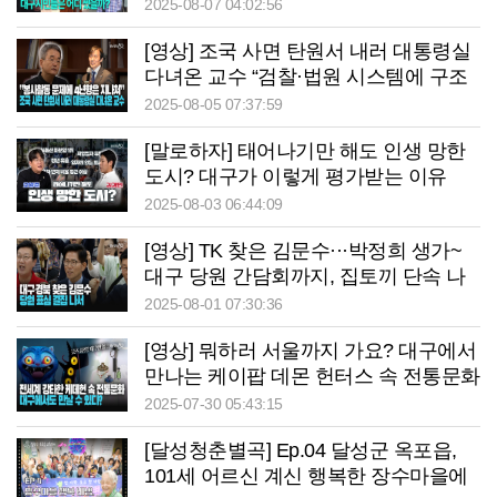
2025-08-07 04:02:56
[영상] 조국 사면 탄원서 내러 대통령실
다녀온 교수 “검찰·법원 시스템에 구조
적 문제있다”
2025-08-05 07:37:59
[말로하자] 태어나기만 해도 인생 망한
도시? 대구가 이렇게 평가받는 이유
2025-08-03 06:44:09
[영상] TK 찾은 김문수···박정희 생가~
대구 당원 간담회까지, 집토끼 단속 나
선 하루
2025-08-01 07:30:36
[영상] 뭐하러 서울까지 가요? 대구에서
만나는 케이팝 데몬 헌터스 속 전통문화
2025-07-30 05:43:15
[달성청춘별곡] Ep.04 달성군 옥포읍,
101세 어르신 계신 행복한 장수마을에