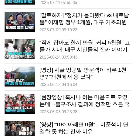
장
2025-07-11 07:55:35
[말로하자] “정치가 돌아왔다 vs 내로남
불” 이재명 정부 1개월, 대구 기초의원
들의 평가는?
2025-07-09 05:19:23
“작게 잡아도 한끼 만원, 커피 5천원” 고
물가 시대, 대구 시민들의 진짜 이야기
2025-06-24 09:59:43
[영상] 시골 땅콩밭 방문객이 하루 1천
명? “개천에서 용 났다”
2025-06-12 04:16:04
[현장영상] 혹시나 하는 마음으로 모였
는데···출구조사 결과에 정적만 흐른 국
민의힘
2025-06-03 09:26:38
[영상] “10% 아래면 0원”…이준석이 단
일화 못 하는 진짜 이유