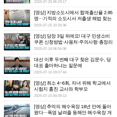
서 노래 한바탕 부르고 왔습니다
2025-07-25 06:29:17
[영상] 지방소도시에서 합계출산율 2.95
명···기적의 소도시서 저출생 해법 찾는
다
2025-07-25 10:30:36
[영상] 당장 3일 뒤에요! 대구 민생소비
쿠폰 신청방법·사용처·주의사항·총정리
2025-07-18 06:56:06
대선 이후 두번째 대구 찾은 김문수, 당
대표 출마하냐는 질문에
2025-07-16 03:07:44
[영상] 최소 4~6회, 자녀 위해 학교에서
시험지 훔친 교사와 학부모
2025-07-15 04:08:13
[영상] 추억의 해수욕장 18년 만에 돌아
왔다···폭염 날려줄 동해안 해수욕장 개