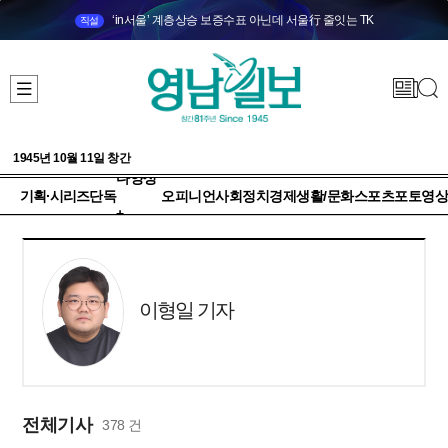
‘in서울’ 계층상승 보증수표 아닌데 서울行 줄잇는 TK
직설
1945년 10월 11일 창간
다양성
기획·시리즈
단독
오피니언
사회
정치
경제
생활/문화
스포츠
포토
영상
+
이형일 기자
전체기사
378 건