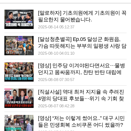
[말로하자] 기초의원에게 기초의원이 꼭
필요한지 물어봤습니다.
2025-08-14 05:12:37
[달성청춘별곡] Ep.05 달성군 화원읍,
가슴 따듯해지는 부부의 일평생 사랑 담
은 노래 한자락 들어보실랍니까?
2025-08-10 04:01:10
[영상] 민주당 이겨야된다면서요···물병
던지고 몸싸움까지, 찬탄 반탄 대립에
극한 갈등
2025-08-08 07:30:57
[직설사설] 역대 최저 지지율 속 추려진
4명의 당대표 후보들···위기 속 기회 찾
을 국민의힘 당대표는?
2025-08-07 08:42:28
[영상] “저는 이렇게 썼어요..” 대구 시민
들은 민생회복 소비쿠폰 어디 썼을까?