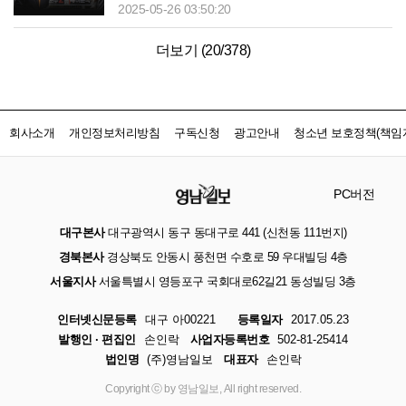
2025-05-26 03:50:20
더보기 (
20
/
378
)
회사소개
개인정보처리방침
구독신청
광고안내
청소년 보호정책(책임자
PC버전
대구본사
대구광역시 동구 동대구로 441 (신천동 111번지)
경북본사
경상북도 안동시 풍천면 수호로 59 우대빌딩 4층
서울지사
서울특별시 영등포구 국회대로62길21 동성빌딩 3층
인터넷신문등록
대구 아00221
등록일자
2017.05.23
발행인 · 편집인
손인락
사업자등록번호
502-81-25414
법인명
(주)영남일보
대표자
손인락
Copyright ⓒ by 영남일보, All right reserved.