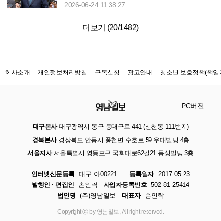
2026-06-24 11:38:27
더보기 (
20
/
1482
)
회사소개
개인정보처리방침
구독신청
광고안내
청소년 보호정책(책임자
PC버전
대구본사
대구광역시 동구 동대구로 441 (신천동 111번지)
경북본사
경상북도 안동시 풍천면 수호로 59 우대빌딩 4층
서울지사
서울특별시 영등포구 국회대로62길21 동성빌딩 3층
인터넷신문등록
대구 아00221
등록일자
2017.05.23
발행인 · 편집인
손인락
사업자등록번호
502-81-25414
법인명
(주)영남일보
대표자
손인락
Copyright ⓒ by 영남일보, All right reserved.