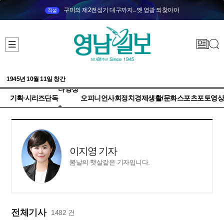
구미의 제2전성기 대구까지...옛 영광 되찾아야
직설
1945년 10월 11일 창간
다양성
기획·시리즈
단독
오피니언
사회
정치
경제
생활/문화
스포츠
포토
영상
+
이지영 기자
봄날의 햇살같은 기자입니다.
전체기사
1482 건