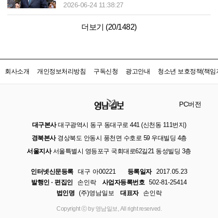
2026-06-24 11:38:27
더보기 (
20
/
1482
)
회사소개
개인정보처리방침
구독신청
광고안내
청소년 보호정책(책임자
PC버전
대구본사
대구광역시 동구 동대구로 441 (신천동 111번지)
경북본사
경상북도 안동시 풍천면 수호로 59 우대빌딩 4층
서울지사
서울특별시 영등포구 국회대로62길21 동성빌딩 3층
인터넷신문등록
대구 아00221
등록일자
2017.05.23
발행인 · 편집인
손인락
사업자등록번호
502-81-25414
법인명
(주)영남일보
대표자
손인락
Copyright ⓒ by 영남일보, All right reserved.