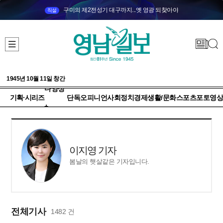
구미의 제2전성기 대구까지...옛 영광 되찾아야
직설
1945년 10월 11일 창간
다양성
기획·시리즈
단독
오피니언
사회
정치
경제
생활/문화
스포츠
포토
영상
+
이지영 기자
봄날의 햇살같은 기자입니다.
전체기사
1482 건