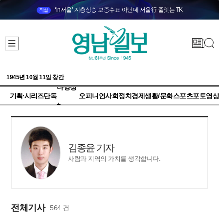
‘in서울’ 계층상승 보증수표 아닌데 서울行 줄잇는 TK
직설
1945년 10월 11일 창간
다양성
기획·시리즈
단독
오피니언
사회
정치
경제
생활/문화
스포츠
포토
영상
+
김종윤 기자
사람과 지역의 가치를 생각합니다.
전체기사
564 건