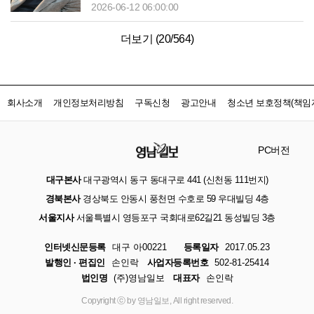
2026-06-12 06:00:00
더보기 (
20
/
564
)
회사소개
개인정보처리방침
구독신청
광고안내
청소년 보호정책(책임자
PC버전
대구본사
대구광역시 동구 동대구로 441 (신천동 111번지)
경북본사
경상북도 안동시 풍천면 수호로 59 우대빌딩 4층
서울지사
서울특별시 영등포구 국회대로62길21 동성빌딩 3층
인터넷신문등록
대구 아00221
등록일자
2017.05.23
발행인 · 편집인
손인락
사업자등록번호
502-81-25414
법인명
(주)영남일보
대표자
손인락
Copyright ⓒ by 영남일보, All right reserved.