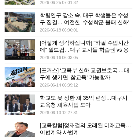
2026-06-25 07:01:32
학령인구 감소 속, 대구 학생들은 수성
구 집결… 여전한 ‘수성학군 불패 신화’
2026-06-18 06:06:01
[어떻게 생각하십니까] “하필 수업시간
에” 월드컵…대구 교사들 학습권 vs 응
원 고민
2026-06-16 06:03:05
[포커스] ‘교육부 산하 교권보호국’…대
구에 생기면 ‘참교육’ 가능할까
2026-06-14 06:39:12
학교도 못 정한 채 35억 편성…대구시
교육청 체육사업 도마
2026-06-13 12:27:31
[교육칼럼]정재걸의 오래된 미래교육…
이법계와 사법계