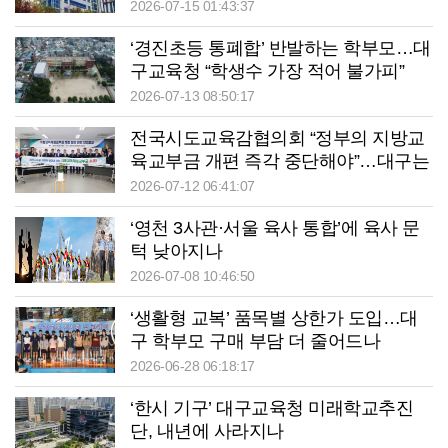
2026-07-15 01:43:37
‘경진초등 통폐합’ 반발하는 학부모…대
구교육청 “학생수 가장 적어 불가피”
2026-07-13 08:50:17
전국시도교육감협의회 “정부의 지방교
육교부금 개편 즉각 중단해야”…대구는
7천억~8천억원 손실 추정
2026-07-12 06:41:07
‘영천 3사관·서울 육사 통합’에 육사 문
턱 낮아지나
2026-07-08 10:46:50
‘생활형 교복’ 품목별 상한가 도입…대
구 학부모 구매 부담 더 줄어드나
2026-06-28 06:18:17
‘한시 기구’ 대구교육청 미래학교추진
단, 내년에 사라지나