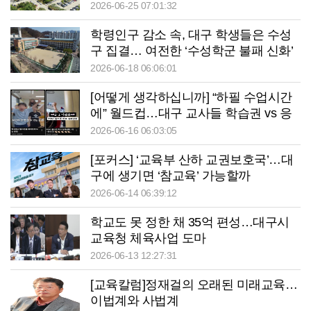
2026-06-25 07:01:32
학령인구 감소 속, 대구 학생들은 수성
구 집결… 여전한 ‘수성학군 불패 신화’
2026-06-18 06:06:01
[어떻게 생각하십니까] “하필 수업시간
에” 월드컵…대구 교사들 학습권 vs 응
원 고민
2026-06-16 06:03:05
[포커스] ‘교육부 산하 교권보호국’…대
구에 생기면 ‘참교육’ 가능할까
2026-06-14 06:39:12
학교도 못 정한 채 35억 편성…대구시
교육청 체육사업 도마
2026-06-13 12:27:31
[교육칼럼]정재걸의 오래된 미래교육…
이법계와 사법계