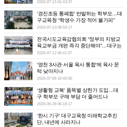
2026-07-15 01:43:37
‘경진초등 통폐합’ 반발하는 학부모…대
구교육청 “학생수 가장 적어 불가피”
2026-07-13 08:50:17
전국시도교육감협의회 “정부의 지방교
육교부금 개편 즉각 중단해야”…대구는
7천억~8천억원 손실 추정
2026-07-12 06:41:07
‘영천 3사관·서울 육사 통합’에 육사 문
턱 낮아지나
2026-07-08 10:46:50
‘생활형 교복’ 품목별 상한가 도입…대
구 학부모 구매 부담 더 줄어드나
2026-06-28 06:18:17
‘한시 기구’ 대구교육청 미래학교추진
단, 내년에 사라지나