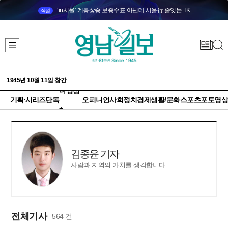
‘in서울’ 계층상승 보증수표 아닌데 서울行 줄잇는 TK
직설
1945년 10월 11일 창간
다양성
기획·시리즈
단독
오피니언
사회
정치
경제
생활/문화
스포츠
포토
영상
+
김종윤 기자
사람과 지역의 가치를 생각합니다.
전체기사
564 건