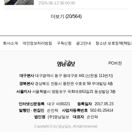
2026-06-12 06:00:00
더보기 (
20
/
564
)
회사소개
개인정보처리방침
구독신청
광고안내
청소년 보호정책(책임자
PC버전
대구본사
대구광역시 동구 동대구로 441 (신천동 111번지)
경북본사
경상북도 안동시 풍천면 수호로 59 우대빌딩 4층
서울지사
서울특별시 영등포구 국회대로62길21 동성빌딩 3층
인터넷신문등록
대구 아00221
등록일자
2017.05.23
발행인 · 편집인
손인락
사업자등록번호
502-81-25414
법인명
(주)영남일보
대표자
손인락
Copyright ⓒ by 영남일보, All right reserved.