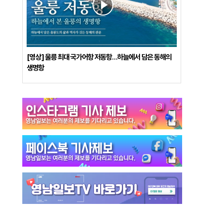
[영상] 울릉 최대 국가어항 저동항…하늘에서 담은 동해의
생명항