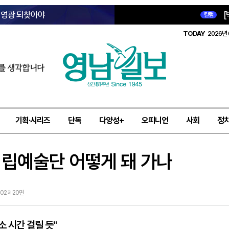
옛 영광 되찾아야
[
칼럼
TODAY
2026년 
를 생각합니다
기획·시리즈
단독
다양성+
오피니언
사회
정
구시립예술단 어떻게 돼 가나
-02 제20면
소 시간 걸릴 듯"