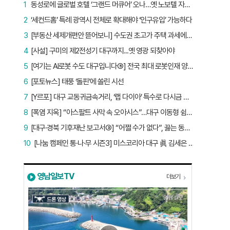
1
동성로에 글로벌 호텔 ‘그랜드 머큐어’ 오나…옛 노보텔 자리 사무실 개설
2
‘세컨드홈’ 특례 광역시 전체로 확대해야 ‘인구유입’ 가능하다
3
[부동산 세제개편안 뜯어보니] 수도권 초고가 주택 과세에만 초점…침체된 지방 부동산 대책은 없다
4
[사설] 구미의 제2전성기 대구까지...옛 영광 되찾아야
5
[여기는 AI로봇 수도 대구입니다⑤] 전국 최대 로봇인재 양성소…“대구산업 맞춤형 교육과정 만들자”
6
[포토뉴스] 태풍 ‘돌핀’에 쏠린 시선
7
[Y르포] 대구 교동귀금속거리, ‘랩 다이아’ 특수로 다시금 활기…“반짝 인기 의존 않는 지속 가능 성장 동력 마련해야”
8
[폭염 지옥] “아스팔트 사막 속 오아시스”…대구 이동형 쉼터 버스 ‘북적’, 지하철역도 ‘바글’
9
[대구·경북 기후재난 보고서③] “어쩔 수가 없다”, 끓는 동해…‘절멸 위기’ 경북 수산업
10
[나눔 캠페인 통·나·무 시즌3] 미스코리아 대구 眞 김세은 “내가 받은 응원, 다음 사람에게”
영남일보TV
더보기