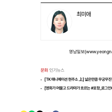
최미애
영남일보(www.yeongn
문화
인기뉴스
[TK 애니메이션 현주소 上] 넓은만큼 무궁무진한
[영화가 머물고 드라마가 흐르는 #포항_로그인⑨