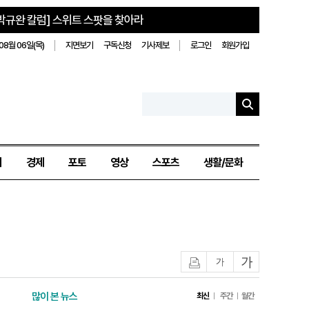
박규완 칼럼] 스위트 스팟을 찾아라
08월 06일(목)
지면보기
구독신청
기사제보
로그인
회원가입
치
경제
포토
영상
스포츠
생활/문화
인쇄
글자작게
글자크게
많이 본 뉴스
최신
주간
월간