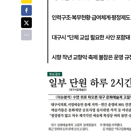
페이스북
인력구조·복무현황·급여체계·평정제도 
트위터
전체
대구시 "단체 교섭 필요한 사안 포함돼
시향 작년 교향악 축제 불참은 운영 규