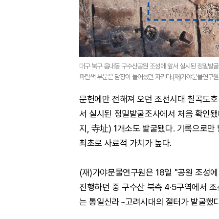
대구 북구 읍내동 구수산공원 조성에 앞서 실시된 정밀발굴
파란색 부문은 담장이 들어섰던 자리다.(재)가야문물연구원
문헌에만 전해져 오던 조선시대 칠곡도호
서 실시된 정밀발굴조사에서 처음 확인됐
지, 寺址) 1개소도 발굴됐다. 기록으로만
최초로 사료적 가치가 높다.
(재)가야문물연구원은 18일 "공원 조성
진행하던 중 구수산 북측 4·5구역에서 조
는 통일신라~고려시대의 절터가 발굴했다