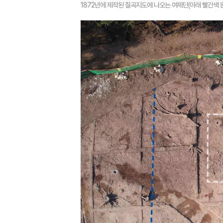
1872년에 제작된 칠곡지도에 나오는 여제단(아래 빨간색 원