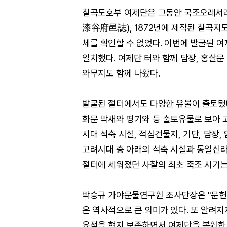
칠곡도호부 여제단은 그동안 국조오례서
漆谷府邑誌), 1872년에 제작된 칠곡지
체를 확인할 수 없었다. 이번에 발굴된 여
일치했다. 여제단 터와 함께 담장, 홍살문
와무지도 함께 나왔다.
발굴된 절터에서도 다양한 유물이 출토됐다
화문 막새와 평기와 등 출토유물로 보아 
시대 석축 시설, 적심건물지, 기단, 담장, 
고려시대 층 아래의 석축 시설과 통일신라
절터에 세워졌던 사찰의 최초 축조 시기
박승규 가야문물연구원 조사단장은 "문헌
은 역사적으로 큰 의미가 있다. 또 알려지
유적을 현지 보존하면서 여제단을 복원한 