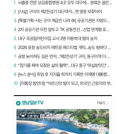
1
뇌졸중 전문 상급종합병원 4곳 모두 대구에… 경북은 골든타임 사각지대
2
[사설] 구미의 제2전성기 대구까지...옛 영광 되찾아야
3
[특별기획-사는 곳이 계급인 나라 ⑨] 공공기관은 지방으로 왔지만, 그들이 사는 곳은 서울이었다
4
2차 공공기관 이전 앞두고 TK 공동전선…산업 연계형 유치 승부수
5
대구 국공립어린이집 교사 2명 아동학대 혐의 송치
6
2026 포항 송도비치 레트로 페스티벌 개막...송도 밤바다 달군 레트로 열기
7
공항 늦어져도 길은 먼저…‘제2전성기’ 구미, 동구미역 더 절실
8
“참기름 짜며 되찾은 삶의 활력”…대구 중구 ‘마실방앗간’ 어르신들의 인생 2막
9
[뉴스 분석] 취임 후 지지율 최저치 기록한 이재명 대통령…왜?
10
[이통장 발언대] “어르신의 발이 되고, 외국인 근로자의 벗이 되고”…박상철 이장의 ‘사람 농사’
영남일보TV
더보기