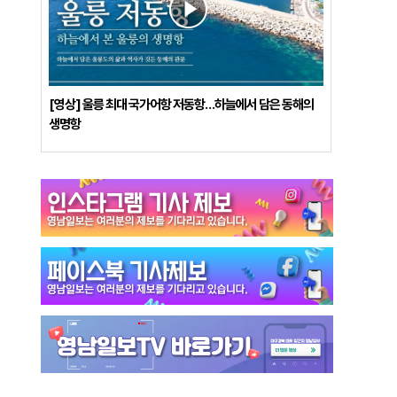
[영상] 울릉 최대 국가어항 저동항…하늘에서 담은 동해의
생명항