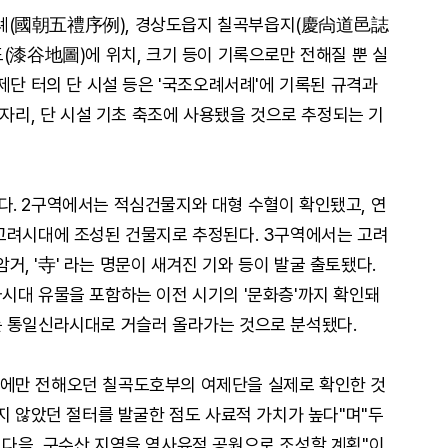
례(國朝五禮序例), 경상도읍지 칠곡부읍지(慶尙道邑誌
도(漆谷地圖)에 위치, 크기 등이 기록으로만 전해질 뿐 실
제단 터의 단 시설 등은 '국조오례서례'에 기록된 규격과
 자리, 단 시설 기초 축조에 사용됐을 것으로 추정되는 기
. 2구역에서는 적심건물지와 대형 수혈이 확인됐고, 연
고려시대에 조성된 건물지로 추정된다. 3구역에서는 고려
암거, '寺' 라는 명문이 새겨진 기와 등이 발굴 출토됐다.
시대 유물을 포함하는 이전 시기의 '문화층'까지 확인돼
는 통일신라시대로 거슬러 올라가는 것으로 분석됐다.
에만 전해오던 칠곡도호부의 여제단을 실제로 확인한 것
지 않았던 절터를 발굴한 점도 사료적 가치가 높다"며"두
다음, 구수산 지역을 역사유적 공원으로 조성할 계획"이