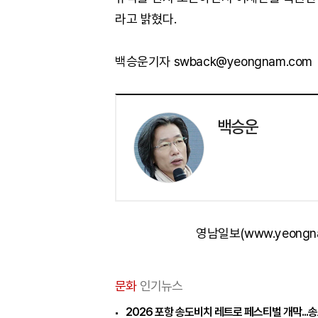
라고 밝혔다.
백승운기자 swback@yeongnam.com
백승운
영남일보(www.yeongn
문화
인기뉴스
2026 포항 송도비치 레트로 페스티벌 개막...