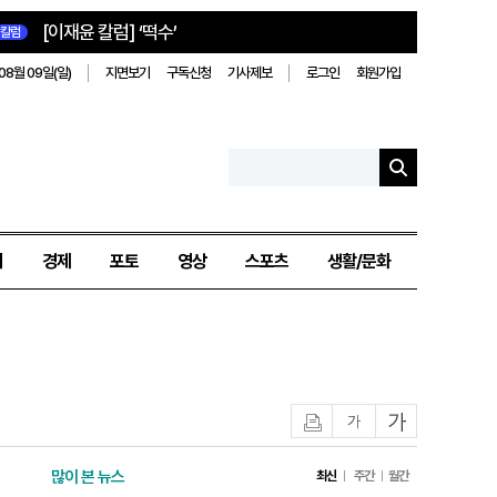
[이재윤 칼럼] ‘떡수’
칼럼
08월 09일(일)
지면보기
구독신청
기사제보
로그인
회원가입
치
경제
포토
영상
스포츠
생활/문화
인쇄
글자작게
글자크게
많이 본 뉴스
최신
주간
월간