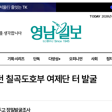
 서울行 줄잇는 TK
TODAY
2026년 
를 생각합니다
기획·시리즈
단독
다양성+
오피니언
사회
정
던 칠곡도호부 여제단 터 발굴
두고 정밀발굴조사