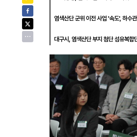
페이스북
염색산단 군위 이전 사업 '속도', 하수
트위터
전체
대구시, 염색산단 부지 첨단 섬유복합