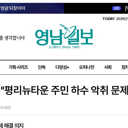
옛 영광 되찾아야
[
칼럼
TODAY
2026년 
를 생각합니다
기획·시리즈
단독
다양성+
오피니언
사회
정
 "평리뉴타운 주민 하수 악취 문제
-05 제2면
제 해결 의지