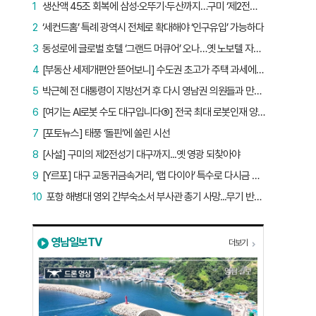
1
생산액 45조 회복에 삼성·오뚜기·두산까지…구미 ‘제2전성기’ 시작됐다
2
‘세컨드홈’ 특례 광역시 전체로 확대해야 ‘인구유입’ 가능하다
3
동성로에 글로벌 호텔 ‘그랜드 머큐어’ 오나…옛 노보텔 자리 사무실 개설
4
[부동산 세제개편안 뜯어보니] 수도권 초고가 주택 과세에만 초점…침체된 지방 부동산 대책은 없다
5
박근혜 전 대통령이 지방선거 후 다시 영남권 의원들과 만난 이유는?
6
[여기는 AI로봇 수도 대구입니다⑤] 전국 최대 로봇인재 양성소…“대구산업 맞춤형 교육과정 만들자”
7
[포토뉴스] 태풍 ‘돌핀’에 쏠린 시선
8
[사설] 구미의 제2전성기 대구까지...옛 영광 되찾아야
9
[Y르포] 대구 교동귀금속거리, ‘랩 다이아’ 특수로 다시금 활기…“반짝 인기 의존 않는 지속 가능 성장 동력 마련해야”
10
포항 해병대 영외 간부숙소서 부사관 총기 사망...무기 반출 비상
영남일보TV
더보기