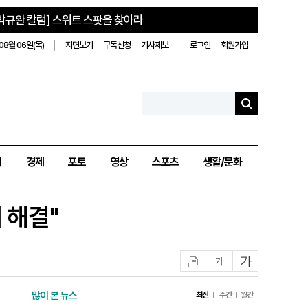
박규완 칼럼] 스위트 스팟을 찾아라
08월 06일(목)
지면보기
구독신청
기사제보
로그인
회원가입
치
경제
포토
영상
스포츠
생활/문화
 해결"
인쇄
글자작게
글자크게
많이 본 뉴스
최신
주간
월간