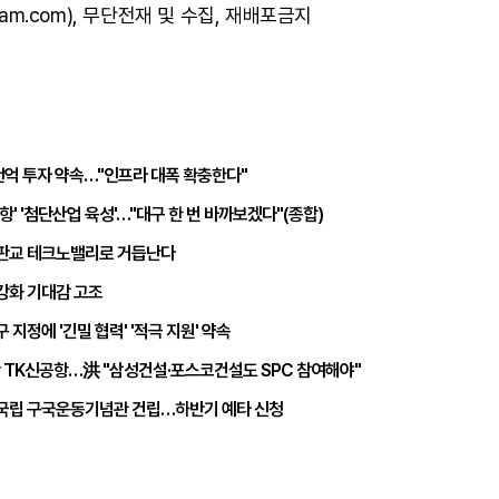
am.com), 무단전재 및 수집, 재배포금지
1천억 투자 약속…"인프라 대폭 확충한다"
항' '첨단산업 육성'…"대구 한 번 바까보겠다"(종합)
 판교 테크노밸리로 거듭난다
강화 기대감 고조
지정에 '긴밀 협력' '적극 지원' 약속
단 TK신공항…洪 "삼성건설·포스코건설도 SPC 참여해야"
 국립 구국운동기념관 건립…하반기 예타 신청