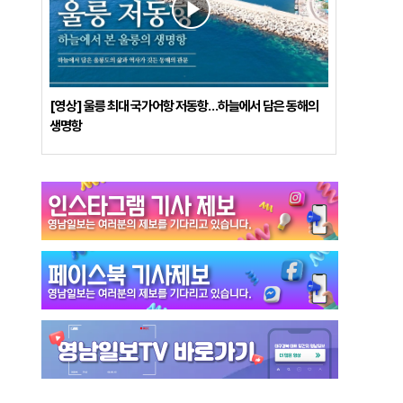
[영상] 울릉 최대 국가어항 저동항…하늘에서 담은 동해의
생명항