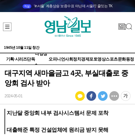
‘in서울’ 계층상승 보증수표 아닌데 서울行 줄잇는 TK
직설
1945년 10월 11일 창간
다양성
기획·시리즈
단독
오피니언
사회
정치
경제
포토
영상
스포츠
문화
동정
+
대구지역 새마을금고 4곳, 부실대출로 중
앙회 검사 받아
2024-05-01
지난달 중앙회 내부 검사시스템서 문제 포착
대출해준 특정 건설업체에 원리금 받지 못해