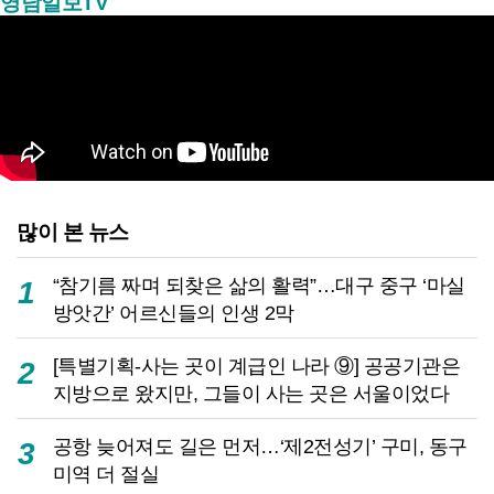
영남일보TV
많이 본 뉴스
“참기름 짜며 되찾은 삶의 활력”…대구 중구 ‘마실
1
방앗간’ 어르신들의 인생 2막
[특별기획-사는 곳이 계급인 나라 ⑨] 공공기관은
2
지방으로 왔지만, 그들이 사는 곳은 서울이었다
공항 늦어져도 길은 먼저…‘제2전성기’ 구미, 동구
3
미역 더 절실