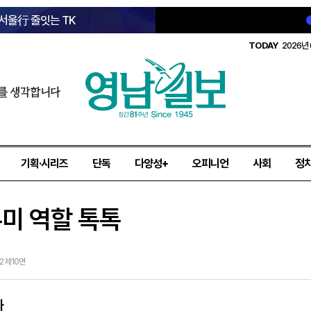
 서울行 줄잇는 TK
TODAY
2026년 
를 생각합니다
기획·시리즈
단독
다양성+
오피니언
사회
정
우미 역할 톡톡
02 제10면
과