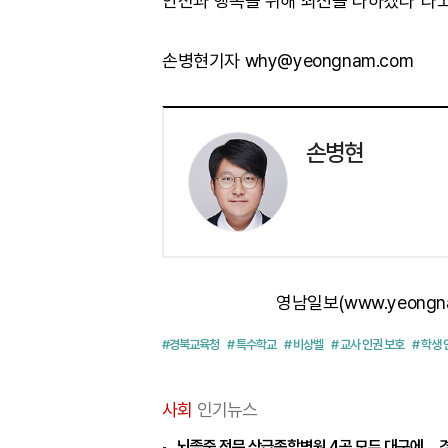
안전과 행복을 위해 최선을 다하겠다"라고
손병현기자 why@yeongnam.com
손병현
영남일보(www.yeongn
#경북교육청
# 특수학교
# 비상벨
# 교사 인권 보호
# 학생
사회
인기뉴스
뇌졸중 전문 상급종합병원 4곳 모두 대구에… 