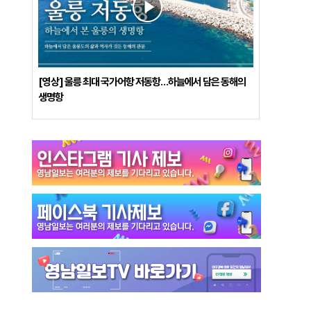
[영상] 울릉 최대 국가어항 저동항…하늘에서 담은 동해의
생명항