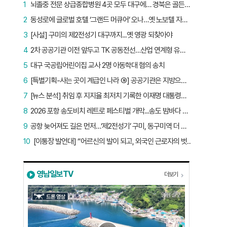
1
뇌졸중 전문 상급종합병원 4곳 모두 대구에… 경북은 골든타임 사각지대
2
동성로에 글로벌 호텔 ‘그랜드 머큐어’ 오나…옛 노보텔 자리 사무실 개설
3
[사설] 구미의 제2전성기 대구까지...옛 영광 되찾아야
4
2차 공공기관 이전 앞두고 TK 공동전선…산업 연계형 유치 승부수
5
대구 국공립어린이집 교사 2명 아동학대 혐의 송치
6
[특별기획-사는 곳이 계급인 나라 ⑨] 공공기관은 지방으로 왔지만, 그들이 사는 곳은 서울이었다
7
[뉴스 분석] 취임 후 지지율 최저치 기록한 이재명 대통령…왜?
8
2026 포항 송도비치 레트로 페스티벌 개막...송도 밤바다 달군 레트로 열기
9
공항 늦어져도 길은 먼저…‘제2전성기’ 구미, 동구미역 더 절실
10
[이통장 발언대] “어르신의 발이 되고, 외국인 근로자의 벗이 되고”…박상철 이장의 ‘사람 농사’
영남일보TV
더보기