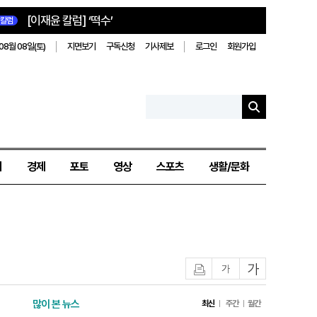
[이재윤 칼럼] ‘떡수’
칼럼
08월 08일(토)
지면보기
구독신청
기사제보
로그인
회원가입
치
경제
포토
영상
스포츠
생활/문화
인쇄
글자작게
글자크게
많이 본 뉴스
최신
주간
월간