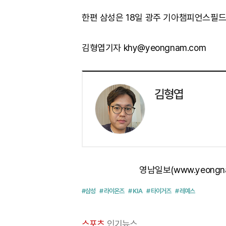
한편 삼성은 18일 광주 기아챔피언스필드
김형엽기자 khy@yeongnam.com
김형엽
영남일보(www.yeongn
#삼성
# 라이온즈
# KIA
# 타이거즈
# 레예스
스포츠
인기뉴스