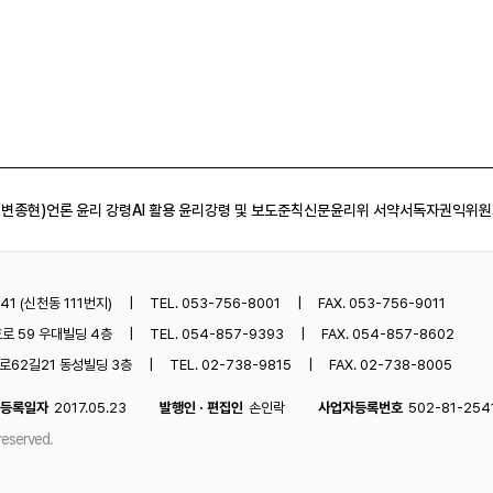
 변종현)
언론 윤리 강령
AI 활용 윤리강령 및 보도준칙
신문윤리위 서약서
독자권익위원
1 (신천동 111번지)
TEL. 053-756-8001
FAX. 053-756-9011
로 59 우대빌딩 4층
TEL. 054-857-9393
FAX. 054-857-8602
62길21 동성빌딩 3층
TEL. 02-738-9815
FAX. 02-738-8005
등록일자
2017.05.23
발행인 · 편집인
손인락
사업자등록번호
502-81-254
reserved.