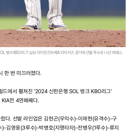
SOL 뱅크 KBO리그' 삼성 라이온즈와 KIA 타이거즈 경기에 선발 투수로 나선 레예스.
시 한 번 미끄러졌다.
드에서 펼쳐진 '2024 신한은행 SOL 뱅크 KBO리그'
 KIA전 4연패째다.
랐다. 선발 라인업은 김헌곤(우익수)-이재현(유격수)-구
)-김영웅(3루수)-박병호(지명타자)-전병우(1루수)-류지