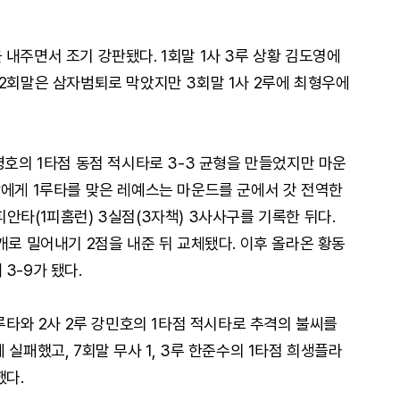
내주면서 조기 강판됐다. 1회말 1사 3루 상황 김도영에
 2회말은 삼자범퇴로 막았지만 3회말 1사 2루에 최형우에
병호의 1타점 동점 적시타로 3-3 균형을 만들었지만 마운
창에게 1루타를 맞은 레예스는 마운드를 군에서 갓 전역한
안타(1피홈런) 3실점(3자책) 3사사구를 기록한 뒤다.
개로 밀어내기 2점을 내준 뒤 교체됐다. 이후 올라온 황동
3-9가 됐다.
2루타와 2사 2루 강민호의 1타점 적시타로 추격의 불씨를
 실패했고, 7회말 무사 1, 3루 한준수의 1타점 희생플라
했다.