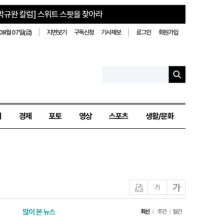
박규완 칼럼] 스위트 스팟을 찾아라
08월 07일(금)
지면보기
구독신청
기사제보
로그인
회원가입
치
경제
포토
영상
스포츠
생활/문화
인쇄
글자작게
글자크게
많이 본 뉴스
최신
주간
월간