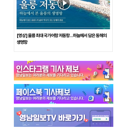
[영상] 울릉 최대 국가어항 저동항…하늘에서 담은 동해의
생명항