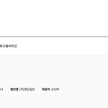
회
고충처리인
14
법인명
(주)영남일보
대표자
손인락