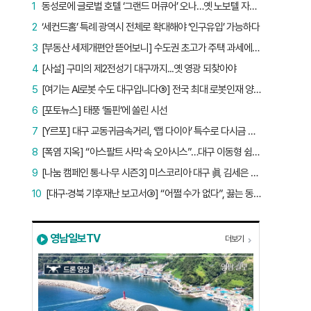
1
동성로에 글로벌 호텔 ‘그랜드 머큐어’ 오나…옛 노보텔 자리 사무실 개설
2
‘세컨드홈’ 특례 광역시 전체로 확대해야 ‘인구유입’ 가능하다
3
[부동산 세제개편안 뜯어보니] 수도권 초고가 주택 과세에만 초점…침체된 지방 부동산 대책은 없다
4
[사설] 구미의 제2전성기 대구까지...옛 영광 되찾아야
5
[여기는 AI로봇 수도 대구입니다⑤] 전국 최대 로봇인재 양성소…“대구산업 맞춤형 교육과정 만들자”
6
[포토뉴스] 태풍 ‘돌핀’에 쏠린 시선
7
[Y르포] 대구 교동귀금속거리, ‘랩 다이아’ 특수로 다시금 활기…“반짝 인기 의존 않는 지속 가능 성장 동력 마련해야”
8
[폭염 지옥] “아스팔트 사막 속 오아시스”…대구 이동형 쉼터 버스 ‘북적’, 지하철역도 ‘바글’
9
[나눔 캠페인 통·나·무 시즌3] 미스코리아 대구 眞 김세은 “내가 받은 응원, 다음 사람에게”
10
[대구·경북 기후재난 보고서③] “어쩔 수가 없다”, 끓는 동해…‘절멸 위기’ 경북 수산업
영남일보TV
더보기