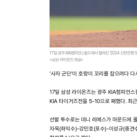
17일 광주 KIA챔피언스필드에서 펼쳐진 '2024 신한은행 
<삼성 라이온즈 제공>
'사자 군단'이 호랑이 꼬리를 잡으려다 다
17일 삼성 라이온즈는 광주 KIA챔피언스필
KIA 타이거즈전을 5-10으로 패했다. 최근
선발 투수로는 데니 레예스가 마운드에 올
자욱(좌익수)-강민호(포수)-이성규(중견수