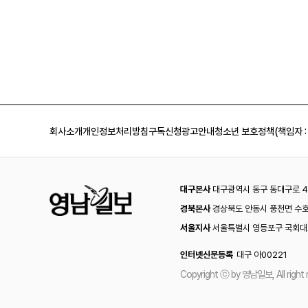
회사소개
개인정보처리방침
구독신청
광고안내
청소년 보호정책(책임자 :
대구본사
대구광역시 동구 동대구로 44
경북본사
경상북도 안동시 풍천면 수호
서울지사
서울특별시 영등포구 국회대로
인터넷신문등록
대구 아00221
Copyright ⓒ by 영남일보, All right 