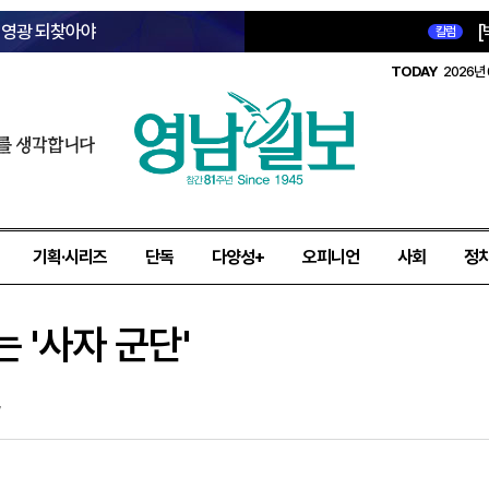
옛 영광 되찾아야
[
칼럼
TODAY
2026년 
를 생각합니다
기획·시리즈
단독
다양성+
오피니언
사회
정
 '사자 군단'
7