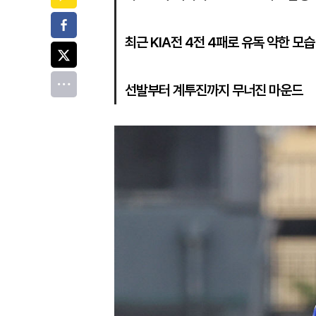
페이스북
최근 KIA전 4전 4패로 유독 약한 모습
트위터
전체
선발부터 계투진까지 무너진 마운드