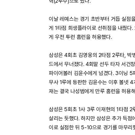
혁(2루수)으로 짰다.
이날 레예스는 경기 초반부터 거듭 실점을 
게 1타점 희생플라이로 선취점을 내줬다.
게 우전 투런 홈런을 허용했다.
삼성은 4회초 김영웅의 2타점 2루타, 박
드에서 무너졌다. 4회말 선두 타자 서건
파이어볼러 김윤수에게 넘겼다. 3이닝 5피
무사 1루에 등판한 김윤수는 이후 볼넷 4
재는 결국 나성범에게 만루 홈런을 허용해 
삼성은 5회초 1사 3루 이재현의 1타점 
살리는 듯했다. 하지만 삼성은 추가 득점에
이로 실점한 뒤 5-10으로 경기를 마무리