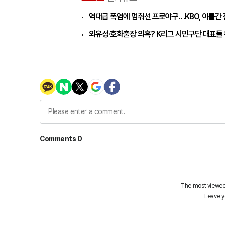
역대급 폭염에 멈춰선 프로야구…KBO, 이틀간 
외유성·호화출장 의혹? K리그 시민구단 대표들