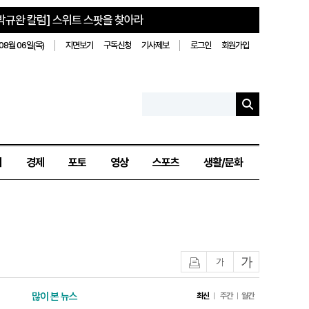
박규완 칼럼] 스위트 스팟을 찾아라
08월 06일(목)
지면보기
구독신청
기사제보
로그인
회원가입
치
경제
포토
영상
스포츠
생활/문화
인쇄
글자작게
글자크게
많이 본 뉴스
최신
주간
월간