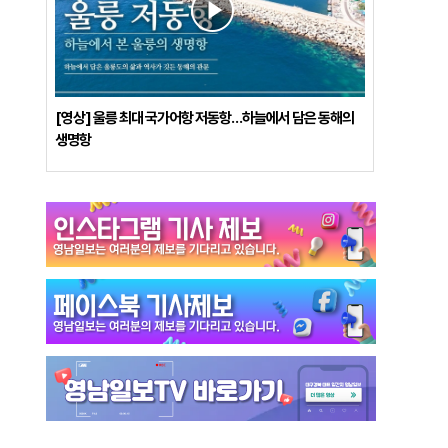
[영상] 울릉 최대 국가어항 저동항…하늘에서 담은 동해의
생명항