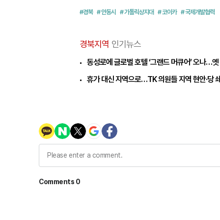
#경북
# 안동시
# 가톨릭상지대
# 코이카
# 국제개발협력
경북지역
인기뉴스
동성로에 글로벌 호텔 ‘그랜드 머큐어’ 오나…옛
휴가 대신 지역으로…TK 의원들 지역 현안·당 