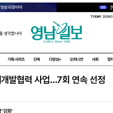
옛 영광 되찾아야
[
칼럼
TODAY
2026년 
를 생각합니다
기획·시리즈
단독
다양성+
오피니언
사회
정
제개발협력 사업…7회 연속 선정
'강화'