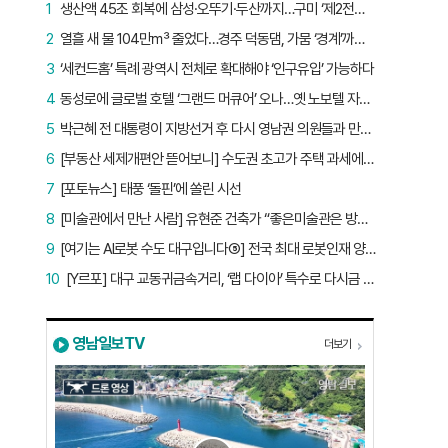
1
생산액 45조 회복에 삼성·오뚜기·두산까지…구미 ‘제2전성기’ 시작됐다
2
열흘 새 물 104만㎥ 줄었다…경주 덕동댐, 가뭄 ‘경계’까지 5.7%p
3
‘세컨드홈’ 특례 광역시 전체로 확대해야 ‘인구유입’ 가능하다
4
동성로에 글로벌 호텔 ‘그랜드 머큐어’ 오나…옛 노보텔 자리 사무실 개설
5
박근혜 전 대통령이 지방선거 후 다시 영남권 의원들과 만난 이유는?
6
[부동산 세제개편안 뜯어보니] 수도권 초고가 주택 과세에만 초점…침체된 지방 부동산 대책은 없다
7
[포토뉴스] 태풍 ‘돌핀’에 쏠린 시선
8
[미술관에서 만난 사람] 유현준 건축가 “좋은미술관은 방문객이 많은 미술관”
9
[여기는 AI로봇 수도 대구입니다⑤] 전국 최대 로봇인재 양성소…“대구산업 맞춤형 교육과정 만들자”
10
[Y르포] 대구 교동귀금속거리, ‘랩 다이아’ 특수로 다시금 활기…“반짝 인기 의존 않는 지속 가능 성장 동력 마련해야”
영남일보TV
더보기