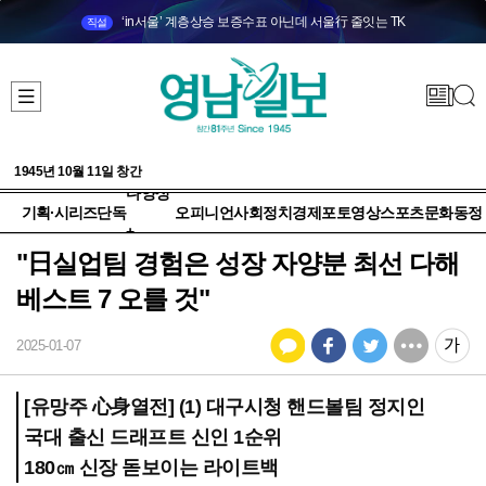
‘in서울’ 계층상승 보증수표 아닌데 서울行 줄잇는 TK
직설
1945년 10월 11일 창간
다양성
기획·시리즈
단독
오피니언
사회
정치
경제
포토
영상
스포츠
문화
동정
+
"日실업팀 경험은 성장 자양분 최선 다해
베스트 7 오를 것"
2025-01-07
[유망주 心身열전] (1) 대구시청 핸드볼팀 정지인
국대 출신 드래프트 신인 1순위
180㎝ 신장 돋보이는 라이트백