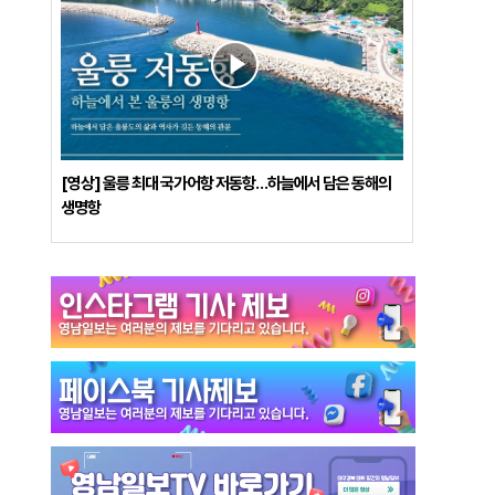
[영상] 울릉 최대 국가어항 저동항…하늘에서 담은 동해의
생명항