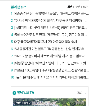
많이 본 뉴스
최신
주간
월간
1
뇌졸중 전문 상급종합병원 4곳 모두 대구에… 경북은 골든타임 사각지대
2
“참기름 짜며 되찾은 삶의 활력”…대구 중구 ‘마실방앗간’ 어르신들의 인생 2막
3
[특별기획-사는 곳이 계급인 나라 ⑨] 공공기관은 지방으로 왔지만, 그들이 사는 곳은 서울이었다
4
공항 늦어져도 길은 먼저…‘제2전성기’ 구미, 동구미역 더 절실
5
대구 국공립어린이집 교사 2명 아동학대 혐의 송치
6
2차 공공기관 이전 앞두고 TK 공동전선…산업 연계형 유치 승부수
7
2026 포항 송도비치 레트로 페스티벌 개막...송도 밤바다 달군 레트로 열기
8
[이통장 발언대] “어르신의 발이 되고, 외국인 근로자의 벗이 되고”…박상철 이장의 ‘사람 농사’
9
[Y르포] 40도 폭염에 대구 제2빙상장 인기…5천원으로 즐기는 ‘피서’
10
[뉴스 분석] 취임 후 지지율 최저치 기록한 이재명 대통령…왜?
영남일보TV
더보기