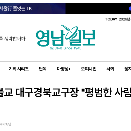
 서울行 줄잇는 TK
TODAY
2026년 
를 생각합니다
기획·시리즈
단독
다양성+
오피니언
사회
정
 원불교 대구경북교구장 "평범한 사
24 제18면