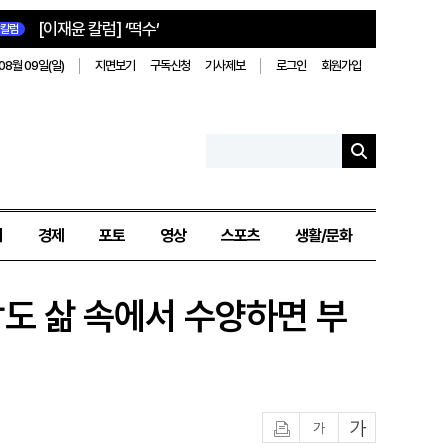
[이재윤 칼럼] ‘떡수’
칼럼
08월 09일(일)
지면보기
구독신청
기사제보
로그인
회원가입
치
경제
포토
영상
스포츠
생활/문화
람도 삶 속에서 수양하면 부
인쇄
글자작게
글자크게