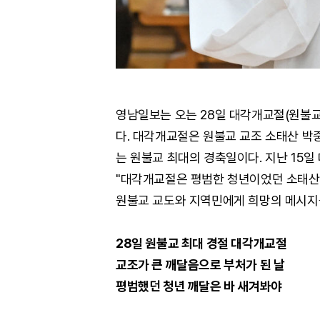
영남일보는 오는 28일 대각개교절(원불교
다. 대각개교절은 원불교 교조 소태산 박중
는 원불교 최대의 경축일이다. 지난 15
"대각개교절은 평범한 청년이었던 소태산 
원불교 교도와 지역민에게 희망의 메시지
28일 원불교 최대 경절 대각개교절
교조가 큰 깨달음으로 부처가 된 날
평범했던 청년 깨달은 바 새겨봐야