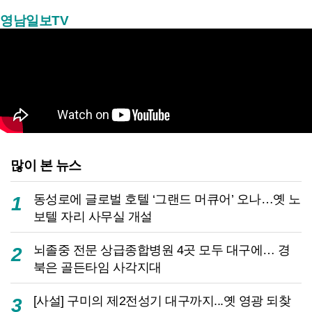
영남일보TV
많이 본 뉴스
동성로에 글로벌 호텔 ‘그랜드 머큐어’ 오나…옛 노
1
보텔 자리 사무실 개설
뇌졸중 전문 상급종합병원 4곳 모두 대구에… 경
2
북은 골든타임 사각지대
[사설] 구미의 제2전성기 대구까지...옛 영광 되찾
3