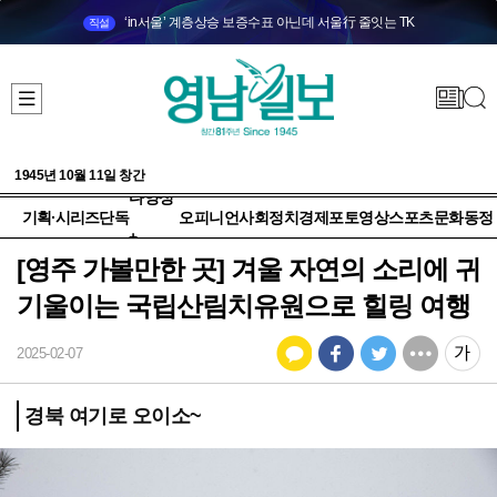
‘in서울’ 계층상승 보증수표 아닌데 서울行 줄잇는 TK
직설
1945년 10월 11일 창간
다양성
기획·시리즈
단독
오피니언
사회
정치
경제
포토
영상
스포츠
문화
동정
+
[영주 가볼만한 곳] 겨울 자연의 소리에 귀
기울이는 국립산림치유원으로 힐링 여행
2025-02-07
경북 여기로 오이소~