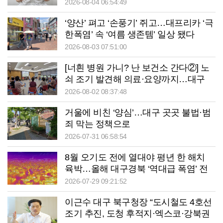
음 사람에게”
2026-08-04 06:54:49
‘양산’ 펴고 ‘손풍기’ 쥐고…대프리카 ‘극
한폭염’ 속 ‘여름 생존템’ 일상 됐다
2026-08-03 07:51:00
[너흰 병원 가니? 난 보건소 간다②] 노
쇠 조기 발견해 의료·요양까지…대구
서구보건소 ‘통합 건강관리’ 고삐
2026-08-02 08:37:48
거울에 비친 ‘양심’…대구 곳곳 불법·범
죄 막는 정책으로
2026-07-31 06:58:54
8월 오기도 전에 열대야 평년 한 해치
육박…올해 대구경북 ‘역대급 폭염’ 전
망
2026-07-29 09:21:52
이근수 대구 북구청장 “도시철도 4호선
조기 추진, 도청 후적지·엑스코·강북권