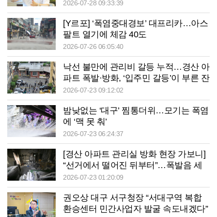
잇겠다”
2026-07-28 09:33:39
[Y르포] ‘폭염중대경보’ 대프리카…아스
팔트 열기에 체감 40도
2026-07-26 06:05:40
낙선 불만에 관리비 갈등 누적…경산 아
파트 폭발·방화, ‘입주민 갈등’이 부른 잔
혹사인가
2026-07-23 09:12:02
밤낮없는 ‘대구’ 찜통더위…모기는 폭염
에 ‘맥 못 춰’
2026-07-23 06:24:37
[경산 아파트 관리실 방화 현장 가보니]
“선거에서 떨어진 뒤부터”…폭발음 세
번 뒤 주민들 소화기·수건 들고 진화
2026-07-23 01:20:09
권오상 대구 서구청장 “서대구역 복합
환승센터 민간사업자 발굴 속도내겠다”