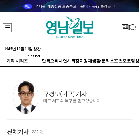
‘in서울’ 계층상승 보증수표 아닌데 서울行 줄잇는 TK
직설
1945년 10월 11일 창간
다양성
기획·시리즈
단독
오피니언
사회
정치
경제
생활/문화
스포츠
포토
영상
+
구경모(대구) 기자
대구 서구와 북구를 맡고있습니다.
전체기사
232 건