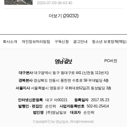
선충’이 남긴 ‘붉은 죽음’
2026-07-09 08:43:40
더보기 (
20
/
232
)
회사소개
개인정보처리방침
구독신청
광고안내
청소년 보호정책(책임자
PC버전
대구본사
대구광역시 동구 동대구로 441 (신천동 111번지)
경북본사
경상북도 안동시 풍천면 수호로 59 우대빌딩 4층
서울지사
서울특별시 영등포구 국회대로62길21 동성빌딩 3층
인터넷신문등록
대구 아00221
등록일자
2017.05.23
발행인 · 편집인
손인락
사업자등록번호
502-81-25414
법인명
(주)영남일보
대표자
손인락
Copyright ⓒ by 영남일보, All right reserved.