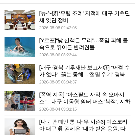
[뉴스後] ‘유령 조례’ 지적에 대구 기초단
체 잇단 정비
2026-08-08 02:42:03
[Y르포]“낮 산책은 무리”…폭염 피해 물
속으로 뛰어든 반려견들
2026-08-06 08:23:44
[대구·경북 기후재난 보고서③] “어쩔 수
가 없다”, 끓는 동해…‘절멸 위기’ 경북
수산업
2026-08-05 06:04:37
[폭염 지옥] “아스팔트 사막 속 오아시
스”…대구 이동형 쉼터 버스 ‘북적’, 지하
철역도 ‘바글’
2026-08-04 09:31:15
[나눔 캠페인 통·나·무 시즌3] 미스코리
아 대구 眞 김세은 “내가 받은 응원, 다