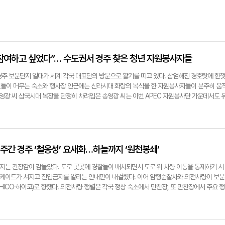
에 참여하고 싶었다”… 수도권서 경주 찾은 청년 자원봉사자들
 경주 보문단지 일대가 세계 각국 대표단의 방문으로 활기를 띠고 있다. 삼엄해진 경호탓에 한
들이 머무는 숙소와 행사장 인근에는 신라시대 화랑의 복식을 한 자원봉사자들이 분주히 움
송영광 씨 삼국시대 복장을 단정히 차려입은 송영광 씨는 이번 APEC 자원봉사단 가운데서도 
 태어나 자란 재외동포 출신으로 올해로 한국 생활 8년차다. 고국에서 군 복무까지 마친 송씨
소식을 듣고 거주지인 경기 수원에서 경주로 한걸음에 내려왔다. 그는 "러시아에서 살았던 만큼 외
것 같았다"며 "언어가 통하면 마음도 통한다고 생각했다"고 말했다. 송씨는 안내와 인포메이션
로비 등에서 외국인 방문객을 맞이하고 간단한 질의응답을 돕는다. "공식 통역은 아니지만, 간
뿌듯하다. 작은 역할이지만 '한국의 얼굴'이 되는 기분이다"고 했다. 그는 자원봉사 기간 경주
의 주간 경주 ‘철옹성’ 요새화…하늘까지 ‘원천봉쇄’
. "숙소가 불국사 인근인데, 출근 전이나 퇴근 후 잠시 산책을 하면 정취에 절로 취하게 된
 해도 기본적인 지원이 잘 이뤄지고 있고, 무엇보다 세계적인 현장을 직접 경험할 수 있다는 점
단지는 긴장감이 감돌았다. 도로 곳곳에 경찰들이 배치되면서 도로 위 차량 이동을 통제하기 시
내려온 대학생 곽나영 씨 곽나영 씨는 이번 행사를 위해 인천에서 경주까지 내려온 대학생 자원
바리케이트가 쳐지고 진입금지를 알리는 안내판이 내걸렸다. 이어 암행순찰차와 의전차량이 보문
야에 관심이 많았던 그는 APEC 정상회의가 국내에서 열린다는 소식을 듣고, "어떤 역할이라
CO·하이코)로 향했다. 의전차량 행렬은 각국 정상 숙소에서 만찬장, 또 만찬장에서 주요 행
다. 곽씨는 지난주 자원봉사자 교육을 마치고 보문단지 내 코도모어호텔 인포데스크에 배치됐
. 2025 APEC(아시아·태평양경제협력체) 정상회의 기간 경주를 찾는 회원국 정상들의 이
 머무는 주요 숙소로, 긴장감이 높기로 손꼽히는 구역이다. "처음엔 아무래도 외국인들이 많다
다. 경주시는 이날 안전 안내 문자를 통해 오전 10시~오후 1시 교통통제를 알리고 우회해 줄
면서 자신감이 생겼다"고 했다. 오늘(27일)로 3일째 봉사 중이라는 그는 "단순한 안내지만 
비행금지구역으로 드론 사용을 불허했다. APEC 정상회의 주간이 시작되면서 경주가 '철웅성