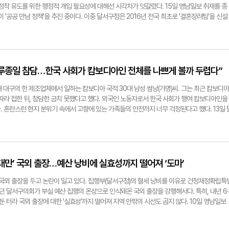
약 3만7천명의 외국인 노동자가 근무하고 있다. 농어촌과 제조업, 건설·서비스업 등 지역 산
해서도 문제 제기가 있었다. 현재 설계안의 건물 모양과 높이, 배치가 1998년 준공된 부산시
정착 유도를 위한 행정적 개입 필요성에 대해선 시각차가 엇갈렸다. 15일 영남일보 취재를 종
부 사업장에선 여전히 숙소 미비, 임금 차별, 장시간 노동 등 인권침해 사례가 이어지고 있다.
청이 전통과 현대를 결합한 외관을 구현했고 광주시청이 지역의 역사적 상징을 공간에 담아냈
곳이 '공공 만남 정책'을 추진 중이다. 이중 달서구청은 2016년 전국 최초로 '결혼장려팀'을 신설
제도적 보호를 제대로 받지 못하는 경우도 많다. 이에 대구노동청은 매주 수요일을 '노동인권 
는 어떤 도시적 정신이 구현됐는지 의문이 든다고 지적했다. 이에 대해 김정기 대구시장 권한
프로그램을 이어오고 있다. 달성군청은 관광지 탐방과 레크리에이션을 결합한 '청춘달성투어'를,
인노무사 상담을 병행하고 있다. 고용허가제를 통해 입국한 근로자에 대해선 숙소·식사·위생 환
안이 투명하고 공정한 절차를 거쳐 가장 합리적인 방법으로 확정됐다고 언급한 바 있다. 국제
퍼스' 프로그램을 각각 운영중이다. 수성구청·서구청도 각각 '수성 낭만여행단 벚꽃로맨스' '청
나 브로커를 통한 취업 형태에서 발생하는 부조리를 막기 위해 관계기관과 합동단속을 하고 있
 공개적으로 진행됐다는 점을 강조한 것이다. 신청사 설계는 향후 기본 및 실시설계 단계를 거
만남 행사를 진행하고 있다. 이처럼 행정기관이 인적 관계 형성에 관여할 수밖에 없는 이유로는
 문제다. 노동청은 법무부·지자체와 협의해 외국인 노동자 데이터베이스(DB)를 공유하고, 체
둘러싼 논쟁은 당분간 이어질 전망이다. 구경모(대구)기자 kk0906@yeongnam.com
방 도시를 중심으로 청년 교류 공간이 줄고 지역 공동체 밀도가 낮아진 상황에 착안한 지자체가
 있는 기반을 구축 중이다. 외국인 노동자가 안전하게 일하고 차별받지 않는 환경을 만드는 게
편입시키려는 경향이 높은 것이다. 통계청에 따르면 2024년 전국 혼인 건수는 22만2천건으로
루종일 참담…한국 사회가 캄보디아인 전체를 나쁘게 볼까 두렵다”
이다." ▶노동행정의 궁극적 목표는. "노동행정의 중심은 '정치'가 아니라 '현장'이다. 제도는
조혼인율(천명당 혼인건수 3.8건)은 여전히 전국 평균(4.3건)을 밑돌았다. 청년 1인 가구 비율
 않으면 사고는 반복된다. 그래서다. 대구노동청장으로 부임한 뒤 가장 먼저 한 일이 현장 방
 확산세도 가파란 상승곡선을 그리고 있다. 전문가들은 지자체의 청년만남 주선 프로그램 운영
현재 대구의 한 제조업체에서 일하는 캄보디아 국적 30대 남성 썸낭(가명)씨. 그는 최근 캄보디아
일이 돌며 '이 사고는 왜 막지 못했는가'를 묻는다. 처벌보다 예방, 대립보다 상생을 원칙으로
실 교수(가족주거학과)는 "지자체가 청년 대상 만남 프로그램을 주관하는 건 긍정적 측면이 있
따라 접한 뒤, 참담한 금치 못했다고 했다. 외국인 노동자로서 한국 사회가 행여 캄보디아인을
겠다. 대구경북이 '산재 많은 지역'이라는 오명을 벗고, 안전과 존중이 일상이 되는 도시로 
려운 청년들에게 비용 부담 없이 새로운 관계를 형성할 기회를 제공할 수 있다"고 했다. 반면 
 혼란스런 현지 분위기 속에서 고향에 있는 가족들의 안전까지 너무 걱정된다고 했다. 13일 
@yeongnam.com
정과 시간이 쌓여야 하는 관계를 행정이 인위적으로 '주선'하려는 방식은 본질적으로 한계가 있
을 만난 썸낭씨는 자국의 불안한 치안상황과 행정 공백 문제를 먼저 언급했다. 지난해부터 정
정과 가치 선택의 영역이다. 지자체가 예산으로 짝을 맞추려는 건 시대 감수성과도 어긋난다"고
 강화되면서 캄보디아의 행정 공백이 갈수록 심화되고 있다는 것. 그는 "캄보디아는 사실상 군
 저출생의 본질적 원인인 불안정한 일자리, 높은 주거비, 육아 부담 등 사회 구조적 문제 해소
백으로 경찰도 범죄조직을 제대로 통제하지 못한다. 돈이 있으면 죄를 덮을 수 있다는 생각이 만
교수는 "단순, 수치적 결과에만 초점을 맞추면 의미없는 이벤트성 정책으로 남을 수 있다"며 "
가 워낙 불안하다보니 현지인들은 '법보다 힘'이라는 생각이 자리 잡았다. 중국 범죄조직이 활개 
감정과 시간이 쌓여야 하는 관계 형성에 무엇이 필요한지 고민해야 할 것"이라고 했다. 임 교
인 것 같다"고 덧붙였다. 현지에서 한국인을 대상으로 한 범죄가 활개치자, 한국에 체류 중인 
대만’ 국외 출장…예산 낭비에 실효성까지 떨어져 ‘도마’
있다면 청년들이 스스로 관계를 형성하고 유지할 수 있는 조건을 만드는 게 더 중요하다"며 "일자
있다고도 했다. 그는 "대구경북지역 공장과 교회, 외국인센터 등에서 최근 납치 사건 이야기
 안정돼야 결혼에 대한 긍정적 선택이 가능하다"고 말했다. 구경모(대구)기자
각자의 안부를 묻는 게 일상이 됐다. 일부는 고향 상황이 진정될 때까지 송금을 미루거나 귀국
 국외 출장을 두고 논란이 일고 있다. 집행부(달서구청)의 혈세 낭비를 이유로 건정재정확립특
분위기를 했다. 이번 사건에 대한 개인 심정도 털어놨다. 그는 "외국인 노동자에게 일할 기회
 달서구의회가 부실 예산 집행의 온상으로 인식돼온 국외 출장을 강행해서다. 특히, 내년 6·
다"며 "이번 사건으로 불안을 느꼈을 한국인들에게 죄송하다. 하지만 대다수 캄보디아 사람들
 터라 국외 출장에 대한 '실효성'까지 떨어져 지역 안팎의 시선도 곱지 않다. 10일 영남일보
사람들이라는 걸 알아 줬으면 한다"고 했다. 그러면서 "한국인 실종자들도 빠른 시일 내 가족
11월 9~14일 4박 6일간 대만 타이베이·신베이·신주 지역을 방문할 계획이다. 전체 구의원
다. 구경모(대구)기자 kk0906@yeongnam.com
명이 국외 출장에 나설 예정이다. 이번 국외 출장엔 체재비 1천729만원, 항공료 812만원 등 총 