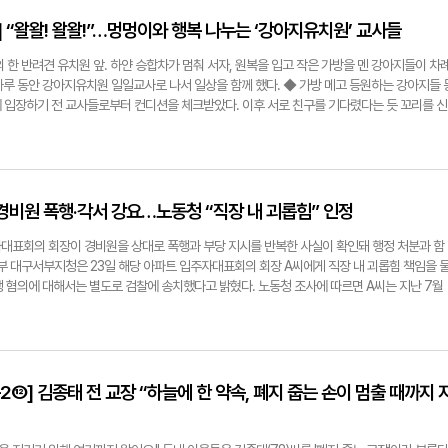
한다는 게 실감이 안 난다"며 "호텔 로비를 지나가는 정상단 관계자들을 볼 때면 '내가 진짜 
국 정상들과 글로벌 기업 CEO들이 대거 한자리에 모이는 만큼 주요 도로는 물론 물길과 하늘길
"고 말했다. 열흘간의 짧은 일정이지만 그는 "현장에서 일하면서 사람을 대하는 법을 배우게 
정부터 을호비상을 발령했고, 28일 경력을 100% 투입할 수 있는 최고 단계인 갑호비상으로 
] “왈왈! 왈왈!”…멍멍이와 행복 나누는 ‘강아지유치원’ 교사들
역할이라도 국가를 대표한다는 마음으로 최선을 다하고 싶다"고 전했다. 구경모(대구)기자
 2만2천명의 경찰력이 투입돼 경호·경비·교통관리·기습 시위 대응에 나선다. 특히 180명 규모
주변에 상시 배치돼 장거리 저격소총과 폭발물 탐지견을 동원, 테러나 폭발물 공격 등에 대비
의 한 반려견 유치원 앞. 하얀 승합차가 멈춰 서자, 원복을 입고 작은 가방을 멘 강아지들이 차
터 11월 2일까지 회의장 반경 3.7㎞는 모든 항공기 진입이 금지되는 A구역으로, 반경 18.
는 하루 동안 강아지유치원 일일교사로 나서 일상을 함께 했다. ◆ 가방 메고 등원하는 강아지들 
으로 설정됐다. 국토교통부·국정원·국방부·경찰청은 합동으로 드론 탐지 및 전파차단 장비
 입장하기 전 교사들로부터 컨디션을 체크받았다. 이후 서로 친구를 기다렸다는 듯 꼬리를 신
숙소·경주역·불국사 일대에 안티드론 차량과 전파 교란총(재밍건)을 배치해 불법 드론을 실시
방식도 제각각이다. 앞발을 들고 장난을 거는 강아지를 비롯해 낯선 친구에게 다가가 조심스레
로 움직이고 있다. 2작전사령부를 중심으로 3천600여명의 육·해·공 전력을 투입해 주요 행
들은 아침 인사 후 곧바로 수업에 들어갔다. 등원한 강아지만 모두 10여마리. 성향과 에너지
질서 유지와 대테러 작전을 수행 중이다. 해양경찰은 보문호 바닥을 정밀 수색해 폭발물 유무를
다. 다소 활발한 아이들은 '토끼반', 차분한 아이들은 '거북이반'에 속했다. 첫 수업은 자유 
과 특공대를 배치했다. 수중 탐사로봇을 이용한 24시간 감시 체계도 가동 중이다. 구경모(대
해지는 때다. 강아지들은 옥상 잔디 운동장에서 서로를 쫓고 뛰놀았다. 공을 물고 달리는 강아
m
이는 강아지, 친구의 귀를 살짝 물며 장난을 치는 모습까지 저마다의 방식으로 교감했다. 움직
 경비원 폭행·각서 강요…노동청 “직장 내 괴롭힘” 인정
, 강아지들이 뛰면 교사들도 같이 뛰었다. 강아지가 쪼그려 앉으면, 교사들도 자세를 낮췄다.
. 급식량과 식사 속도를 기록하고, 잔반 여부도 일일이 확인해야 해서다. 강아지들 '식성'이
대표회의 회장이 경비원을 상대로 폭행과 부당 지시를 반복한 사실이 확인돼 행정 처분과 함
사 습관에 촉각을 곤두세워야 한단다. 그렇게 오전 일정이 마무리됐다. 겨우 반나절이 지났지만
동부 대구서부지청은 23일 해당 아파트 입주자대표회의 회장 A씨에게 직장 내 괴롭힘 책임을 
한 사회적 인식이 어떤 지를 자세히 들여다볼 수 있었다. 반려견 돌봄은 과거엔 외출이나 출장
행 혐의에 대해서는 별도로 검찰에 송치했다고 밝혔다. 노동청 조사에 따르면 A씨는 지난 7월
다. 하지만 이젠 사회성 향상·분리불안 해소·정서 안정 등 교육 목적형 돌봄으로 진화하고 있다
0대 경비원 B씨의 가슴을 밀쳐 넘어뜨려 전치 2주의 상해를 입었다. 폭행과는 별도로 A씨는
맡길 공간이 필요해지면서, 반려견 유치원이 사회화 교육의 한 축을 담당하는 생활형 인프라로 
 없는 풀 베기, 가지치기, 도색, 지하계단 청소 등을 반복적으로 지시한 것으로 조사됐다. 또
에선 '사회성 함양' 오후부턴 반별로 사회성 훈련이 진행됐다. 허들넘기, 순서 지키기, 집중해서
목적으로 '명예훼손에 대한 반성문'과 '아파트 위계질서 존중 각서' 서명을 받아오라는 취지의
 구성됐다. 훈련이 끝나자 각기 다른 질감의 매트를 밟거나 다양한 소리를 들으며 자극에 익
은 지난 7월 B씨의 진정을 접수한 뒤 사실관계 확인을 거쳐 지난달 직장 내 괴롭힘 판단 전
다. 강아지별로 '훈련 피드백'도 병행했다. 비눗방울을 이용한 사진 촬영과 신체검사(가로·세로·
행위가 근로기준법 제76조의2에서 금지하는 사용자에 의한 직장 내 괴롭힘에 해당한다고 판
즌2⑫] 김종태 전 교장 “하늘에 한 약속, 폐지 줍는 손이 멈출 때까지 
루 일과가 끝났다. 하원 시간이 되자 교사들은 하루 동안의 행동과 식습관, 놀이 반응 등을 깨알
용자에 준하는 지위에 있는 자가 지위나 관계의 우위를 이용해 업무상 적정 범위를 넘는 행위를
장. 교사들은 알림장을 통해 '오늘은 낯선 소리에도 놀라지 않았어요' '새 친구와 눈을 맞추며
사건에서 입주자대표회의 회장이 경비원 업무에 실질적으로 영향력을 행사해 온 점이 판단의 근
세밀하게 담겼다. 강아지유치원에서 일일 교사로 체험해 보니 반려견에 대한 교육 철학이 변화
해 행정 제재와 별도로 폭행 부분은 형사 책임을 물을 필요가 있다고 보고 사건을 검찰에 넘긴