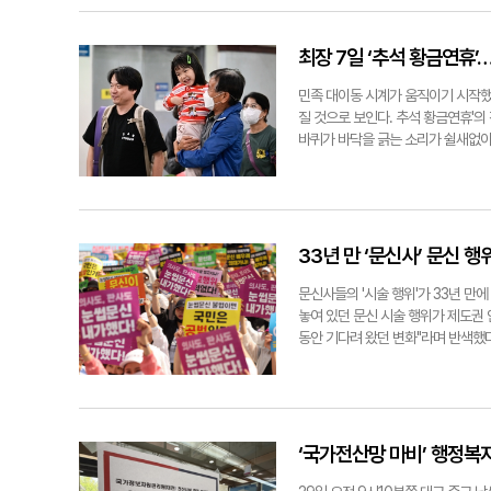
천569만원의 예산이 편성됐다. 연
환경기초시설 운영 △정책지원관 제도
이후소각장, 베이터우도서관, 신주과
최장 7일 ‘추석 황금연휴’
서구청에 대한 불필요한 예산 지출 
취지와 배치된다' 지적과 함께 이번
민족 대이동 시계가 움직이기 시작했
앞둔 시점에 국외 출장에 나선다는 
질 것으로 보인다. 추석 황금연휴'의
접어들 경우, 연수 성과가 구정 정
바퀴가 바닥을 긁는 소리가 쉴새없이
로 원칙을 지키지 못하면 시민 신뢰
눈에 띄었다. 역사 내 편의점 계산대
적 변화가 생길 가능성도 낮다"고 했
경유하는 경부선의 예매율(93.2%)이 
부풀리기 의혹으로 경찰 수사까지 받고
케 했다. ◆서둘러 고향 앞으로, '
국외 출장에 나서는 한 달서구의원은
있다"며 "부모님 댁이 최근 이사를 
에서 추진되는 것"이라며 "성서산단 
집 정리를 도와드릴 수 있을 것 같아
33년 만 ‘문신사’ 문신 행
접 확인하기 위한 것"이라고 해명했다.
예매했는데 조금만 늦었어도 못 샀을
마냥 신이 났다. 열차가 매진된 만큼 
문신사들의 '시술 행위'가 33년 만
찬우(27)씨는 "명절만 되면 왠지 
놓여 있던 문신 시술 행위가 제도권
"오늘은 온 가족이 대구에 있는 부모
동안 기다려 왔던 변화"라며 반색했다
었다. 동대구터미널도 미어터지기는 
보 취재를 종합하면, 비의료인의 문신
보다 대기 행렬이 확연히 길었다. 경주
2년이 지난 시점부터다. 이 법엔 '
연휴에 맞춰 하루 일찍 고향으로 발걸
업계는 이 법안이 업계 현실을 반영한
님을 뵐 수 있게 됐다. 군에 입대하고
법상 불법 의료행위로 간주됐다. 최근
적' 이번 추석 연휴기간엔 국내·해
다. 지난해 '의사' 면허 없이 눈썹 
‘국가전산망 마비’ 행정복지
인해보니, 이날 기준 추석 연휴(3~9
2년을 선고받았다. 항소심에서도 원심
만명을 넘긴 상태다. 현재 예상되는 연