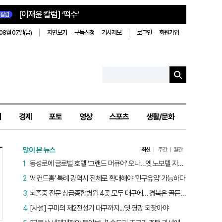
[이재윤 칼럼] ‘떡수’
칼럼
08월 07일(금)
지면보기
구독신청
기사제보
로그인
회원가입
치
경제
포토
영상
스포츠
생활/문화
많이 본 뉴스
최신
주간
월간
1
동성로에 글로벌 호텔 ‘그랜드 머큐어’ 오나…옛 노보텔 자리 사무실 개설
2
‘세컨드홈’ 특례 광역시 전체로 확대해야 ‘인구유입’ 가능하다
3
뇌졸중 전문 상급종합병원 4곳 모두 대구에… 경북은 골든타임 사각지대
4
[사설] 구미의 제2전성기 대구까지...옛 영광 되찾아야