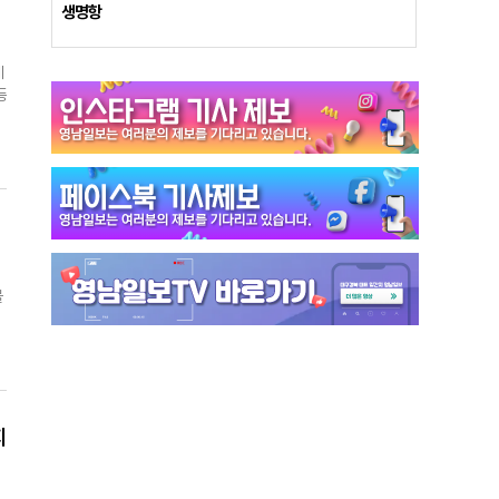
이
생명항
되
격
의
례
5
등
를
간
탐
물
자
숙
문
단
지