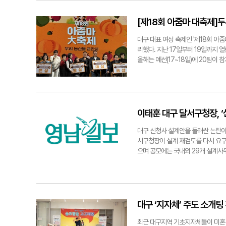
▶대구경북에 산재 사망사고가 여전히 
리적 안정을 돕는 보조 수단 정도로
이 추락·끼임·압착 등 기초 안전수칙
로 자리 잡았다. 이 경감을 비롯한 국
[제18회 아줌마 대축제]
추락방지시설 미설치 등 기본적인 조
니며 선배들과 함께 국내 현실에 맞는 
험 사업장에 전담 감독관을 배치해 불
중 관찰 기록 방식 등 지금의 표준 
대구 대표 여성 축제인 '제18회 아
업종엔 행정명령과 함께 원도급사의 
발품을 팔고 해외 자료를 구해나갔다
리했다. 지난 17일부터 19일까지 
업현장의 안전문화를 확산시키는 것도 
나씩 체계를 세워 나간 셈"이라고 회
올해는 예선(17~18일)에 20팀이
이겠다는 목표를 세운 만큼, 대구노
은 '있다·없다'를 단정 짓는 게 아
다양한 장르의 노래가 울려 퍼졌다.
속적으로 하고 있다. 사망사고 발생
의 일반 진술만으로는 증거 능력이 
을 마음껏 선보이며 열정적인 무대를
무 이행 여부도 직접 점검한다. 각 
을 제시하는 '보강 증거'로서 가치가
이날 대상은 가수 현철의 '나쁜 사람
다는 인식 개선이 중요하다. 대통령이
거를 찾아 나선 사례였다. 당시 이 
이춘희 씨는 "축제 첫날에 가볍게 방
함이다. 나부터 현장을 돌며 감독관들
가 '사람'을 중심으로 트라우마를 
참가한 적은 없지만, 말 그대로 '지역
이태훈 대구 달서구청장, ‘
초기부터 수사 전담부서를 신설해 엄
국을 원망하던 그가 최면을 통해 무의
다"고 소감을 밝혔다. 이 밖에도 금상
이 법의 목적은 처벌이 아니라 예방
시키는 일임을 느꼈다"고 설명했다.
각 수상했다. 수상자들에게는 상금과 
대구 신청사 설계안을 둘러싼 논란이 
강화하고 있다. 법 위반에 대해선 예
관심을 갖길 바란다"며 "진실을 찾
제'는 단순한 경연이 아니라 시민이 
서구청장이 설계 재검토를 다시 요구하
장과 하도급업체를 위한 지원책은. 
다. 구경모(대구)기자 kk0906@ye
할 수 있도록 프로그램을 확대하겠다"고
으며 공모에는 국내외 29개 설계사무
서다. 대구노동청은 '산재 사망 10
차 발표심사를 거쳐 당선작을 선정했다. 
고 있다. 원도급사가 하도급사와 안
한 개념을 내세웠다. 대상지는 달서
모 현장에 맞는 안전교육과 예산지원이
시점이다. 이 구청장은 19일 재입
당국의 지원책은. "청년 유출은 지역
하다고 밝혔다. 그는 행정 절차의 
전국 평균보다 낮다. 노동청은 지역
에 실질적으로 반영되지 않았다고 주
대구 ‘지자체’ 주도 소개팅
사업'을 확대했다. 청년을 정규직으
다. 설계 재검토 시 예산 낭비와 
있다. 고령 근로자에 대해선 재취업
인 만큼 보완이 가능한 마지막 구간
최근 대구지역 기초지자체들이 미혼 