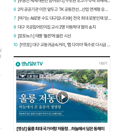
5
[부동산 세제개편안 뜯어보니] 수도권 초고가 주택 과세에만 초점…침체된 지방 부동산 대책은 없다
6
2차 공공기관 이전 앞두고 TK 공동전선…산업 연계형 유치 승부수
7
[여기는 AI로봇 수도 대구입니다⑤] 전국 최대 로봇인재 양성소…“대구산업 맞춤형 교육과정 만들자”
8
대구 국공립어린이집 교사 2명 아동학대 혐의 송치
9
[포토뉴스] 태풍 ‘돌핀’에 쏠린 시선
껏
10
[Y르포] 대구 교동귀금속거리, ‘랩 다이아’ 특수로 다시금 활기…“반짝 인기 의존 않는 지속 가능 성장 동력 마련해야”
직
유
는
영남일보TV
더보기
국
이
도
동
보
세
[영상] 울릉 최대 국가어항 저동항…하늘에서 담은 동해의