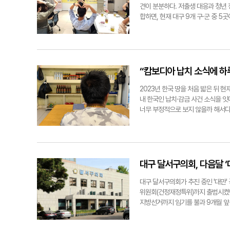
위한 관리감독은. "대구경북엔 현재 
는 주장도 내놨다. 구체적 형태에 대
견이 분분하다. 저출생 대응과 청년 
전반에서 필수 인력들이다. 그러나 일
과 유사하다는 것이다. 그는 서울시
합하면, 현재 대구 9개 구·군 중 5
외국인 노동자들은 언어 장벽 탓에 
다는 점을 예로 들며 대구 신청사에
해, 지금까지 90여 차례의 만남 
담의 날'로 지정해 통역 지원과 공
행은 지난 15일 간부회의에서 설계
남구청은 청년 교류 중심의 '청년 캠
을 직접 점검한다. 특히 불법체류자
모를 통한 선정 과정과 심사 절차가
데이–우리들의 첫 만남' 등 교류형 
다. 부처별로 나뉜 외국인 관리체계도
구체화될 예정이며 설계 변경 여부를 
'사회 구조적 변화'가 손꼽힌다. 지
류·고용·산재 예방을 통합 관리할 수
'만남 정책'을 복지 행정 영역으로 
“캄보디아 납치 소식에 하
곧 지역산업의 지속가능성을 높이는 일
전년대비 14.8% 늘었지만, 대구의 
고칠 수 있지만 현장의 인식이 바뀌지
도 38%를 넘어섰다. 만혼과 비혼
2023년 한국 땅을 처음 밟은 뒤 
문이었다. 감독관과 함께 사업장을 일
대해 의견이 다양했다. 영남대 최은
내 한국인 납치·감금 사건 소식을 잇
지역 노동행정 시스템을 새롭게 구축하
다"며 "결혼 정보회사를 이용하기 어
너무 부정적으로 보지 않을까 해서다.
들겠다." 구경모(대구)기자 kk0906
명대 임운택 교수(사회학과)는 "감
서구의 한 식당에서 영남일보 취재진
다"며 "결혼은 제도 이전에 개인 감
권 세습으로 인한 군부 중심 통치가
꼬집었다. 다만, 행정 개입과 별개로
가 모든 권력을 쥐고 있다. 행정 공
대해선 동일한 목소리가 나왔다. 최 
연된 것 같다"고 했다. 이어 "나라
다 정교한 사회적 접근이 필요하다. 
는 것도 결국 이런 사회 분위기 때문
대구 달서구의회, 다음달 ‘
도 "정책 본질이 '저출생 극복'에 
동자들 사이에서도 불안감이 커지고 
리·주거·문화 등 기본적 생활 기반이
자주 오르내린다. SNS 단체방에선 
대구 달서구의회가 추진 중인 '대만'
kk0906@yeongnam.com
을 고민하고 있다"며 최근 뒤숭숭한 
위원회(건정재정특위)까지 출범시켰던
준 한국 사회에 늘 감사하게 생각한
지방선거까지 임기를 불과 9개월 앞둔
가족을 위해 성실하게 일하는 평범한 
취재를 종합하면, 달서구의회는 오는 
들과 다시 만나길 기도하겠다"고 덧붙였
24명 중 10명, 의회사무국 직원 4