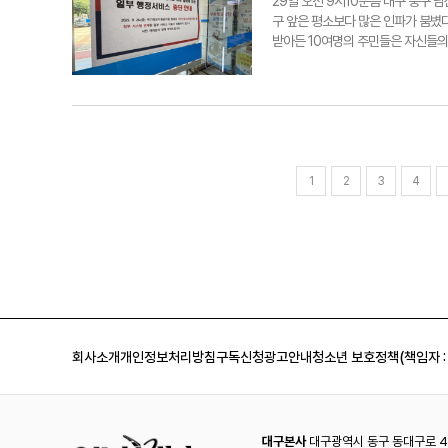
썹 문신 시술을 포함한 다양한 작업
29일 오전 9시10분쯤 대구 중구 
일) 대비 각각 17%(1천5명), 71
데 불법이라는 이유로 신고나 협박당
구 앞은 평소보다 많은 인파가 붐볐
국제선 170편)이다. 이 기간 일 평
문신은 무법지대나 진배없었다"고 했
받아든 10여명의 주민들은 자신들의 
"연휴 기간이 긴 만큼 국제선 수요가 
안전하게 길을 열 수 있게 됐다"며 
까 걱정돼 일찍 나왔다"며 "일부 전
석 연휴기간에 해외여행을 다녀온 후
다"고 했다. 대구지역 의료계는 반발
린 끝에 서류를 받고 집으로 돌아가는
기간 해외여행객 수가 급증할 것으로
되지 않았다는 이유에서다. 이상호 
시 모를 민원 대란에 대비했다. 남산
다. 김정희 농림축산검역본부장은 "
문신과 달리, 예술적 목적의 문신은 
업무는 정상적으로 처리됐다"면서 "
국내 농업에 외래 병해충 피해를 입힐 
리, 시술 후 부작용에 제대로 대응할
다. 하지만 이번 화재로 '정부24'
"국민 건강을 위협하거나 일부 이해
오후 2시쯤 대구 달서구청에서 만난 
과 책임 체계가 전제돼야 한다"고 덧붙
해 당장 처리해야 할 공공 계약 업무만
1
2
3
4
식을 접한 뒤 주말을 편히 보내지 못
람조차 못 하고 있다"고 답답해했다.
없는 경우가 많았다"고 토로했다. 지
찰·계약·대금 지급 업무를 처리하는
지 논의 중인 것으로 알려졌다. 대구
는 상황에서 마냥 기다릴 수만은 없
대금 지급 업무 등 수기로 처리할 수
란이 벌어졌다. 전국 화장시설을 검
회사소개
개인정보처리방침
구독신청
광고안내
청소년 보호정책(책임자 :
스 제공이 어려운 상황이다. 대구지
둔 상태다"라며 "평소보다 문의 전화
별로 화장 가능 여부를 안내하고 있다
지 바우처로 구매할 수 있는 온라인 
구매해야 하는데 언제쯤 시스템이 정
대구본사
대구광역시 동구 동대구로 44