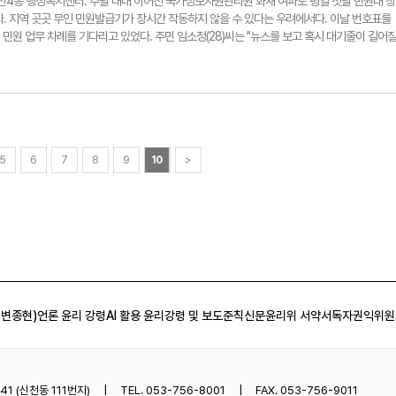
이 대중화됐는데도 제도적 사각지대로 내몰리는 경우가 많았다"며 "그간 돈 내고 문신을 받았
남산4동 행정복지센터. 주말 내내 이어진 국가정보자원관리원 화재 여파로 평일 첫날 민원대 창
%(2천411명)가량 증가한 수치다. 연휴 기간 대구공항의 항공기 운항편은 총 386편(국내선 216편
하는 경우가 허다했다. 문신 관련 법과 문화가 합쳐지지 않은 제도적 장애물이 있었고, 사실
다. 지역 곳곳 무인 민원발급기가 장시간 작동하지 않을 수 있다는 우려에서다. 이날 번호표를
균 64.3편의 항공기가 운항된다. 지난해 추석 연휴와 비교하면 4.7편 증가했다. 대구공항 측은
다. 최정원 대한타투협회 고문은 "법적 문제 때문에 진로를 선택하지 못했던 사람들이 이제
민원 업무 차례를 기다리고 있었다. 주민 임소정(28)씨는 "뉴스를 보고 혹시 대기줄이 길어
크게 늘었다"며 "국내선은 최소 1시간 전, 국제선은 최소 2시간 전 도착해 달라"고 당부했다. 
"법이 곧바로 현장에 적용되는 건 아니다. 자격시험 체계와 입문 과정 등 제도적 준비가 필요하
산망이 복구됐다고 들었는데, 그래도 막상 가보니 사람들이 평소보다 꽤 많았다. 30분 넘게 기
 농축산물을 휴대하고 입국할 시 반드시 검역당국에 신고를 해야한다. 최근 정부가 추석 연휴
하고 있다. 문신 시술이 본질적으로 '침습'적 행위인 만큼, 안전 관리와 책임 소재가 명확히 마
 길"이라고 말했다. 행정복지센터 직원들은 이날 오전 8시부터 '비상대기' 상태에 돌입하며 
 보고, 검역을 통과하지 않은 과실류 등의 반입에 대해 형사처벌 등 엄중 처벌할 방침을 세워
대한의사협회 부회장(대구시의사회 부회장)은 "모발 이식이나 유방암 수술 후 재건 등 의료 목
4동 행정복지센터 측은 "다행히 주민등록증 발급과 재발급, 일부 바우처 신규 발급을 빼면 주
기후변화로 농업 생태계가 변화하는 상황에서 검역을 받지 않은 생과실류 등 금지품의 반입은
피부 침투가 깊어 합병증 발생 가능성이 높다"며 "면허를 받은 문신사가 잉크 품질 및 무균 관
소비쿠폰 발급도 국민신문고 시스템 장애로 인해 온라인 이의신청만 어려운 상황"이라고 전했
수 있다"고 말했다. 구경모(대구)기자 kk0906@yeongnam.com
 수 있을지 의문이다. 국민 건강과 피해 보상 체계가 명확히 마련돼야 한다"고 강조했다. 이어
를 비롯한 국가 주요 전산망의 서비스가 중단되자, 일선 공무원들의 업무 차질은 불가피했다. 이
 관계자들의 이익을 대변하는 법이 되선 안 된다. 문신 산업의 성장 가능성을 인정하더라도 안
직원 안선영(34·경제지원과)씨는 멈춰 선 모니터를 바라보기 일쑤였다. '나라장터 시스템'을 
였다. 구경모(대구)기자 kk0906@yeongnam.com
 수십 건인데, 전자 결제 등 일부 업무 서버가 먹통이 된 것이다. 안씨는 "토요일 새벽 화재 
5
6
7
8
9
10
>
했다"며 "지난 주 예약 발송을 걸어둔 메일도 전송되지 않았고, 오늘 처리해야 할 입찰 건도 열
 이어 "언론을 통해 복구됐다는 소식을 들었지만 막상 접속을 하면 서버가 불안정해 사용할 수
자체 업무 부서 내에서도 큰 혼선을 빚었다. 업무 활용도가 높은 내부 메일망 '온메일'과 각종 
 '나라장터'까지 마비되면서다. 시스템 복구 시점이 불투명한 만큼 일선 지자체에선 연장 근무
 중구청 회계담당은 "계약과 대금 지급은 기한을 지키는 것이 생명인데, 언제 복구될지 알 수 
다"며 "오늘까지 상황을 지켜보다 여의치 않으면 야근을 하더라도 당장 처리할 수 있는 계약과
 있는 업무부터 우선 진행할 계획"이라고 했다. 정부 전산망을 이용한 사회 분야 곳곳에서도 
색해 온라인으로 예약하는 'e하늘장사정보시스템'은 시스템이 마비돼 상당 시간 정상적인 서
 변종현)
언론 윤리 강령
AI 활용 윤리강령 및 보도준칙
신문윤리위 서약서
독자권익위원
역 화장시설인 명복공원 측은 "금요일 저녁부터 변경된 화장예약 안내 방법을 홈페이지에 올려
가 두 배 이상 몰리고 있다. 방문 접수를 받거나 팩스로 신청서를 받으면 다시 전화를 걸어 회
"고 했다. 전산망 장애로 전자바우처 시스템 등도 멈췄다. 특히 기저귀, 분유, 생리대 등을 복
쇼핑몰 '국민행복몰'에 관련 문의 전화가 빗발쳤다. 국민행복몰 측은 "분유, 기저귀가 다 떨어
상화되는지 묻는 전화가 오늘 오전에만 수백 건에 달했다"며 "정확한 복구 시점을 알 수 없어
1 (신천동 111번지)
TEL. 053-756-8001
FAX. 053-756-9011