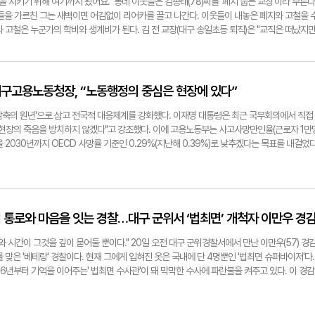
을 지키기 위해 여기까지 왔어요." 동네 이웃들은 김종태(78)씨를 '폐지 줍는 교장'이라 부른다
, '신뢰'를 토대로 한 교육법인 '피어프리(Fear-Free·반려동물의 공포·불안·스트레스를 예방·
19년 7월 시행 이후 공공기관과 민간 사업장을 가리지 않고 신고가 이어지고 있다. 고용노동부
들을 가르친 그는 새벽이면 어김없이 리어카를 끌고 나간다. 이웃들이 내놓은 폐지와 고철을 
을 만드는 수의학적 접근)를 통해 강아지들에게 긍정적 경험을 심어주고 있었다. 11년간 동물
시행 이후 해마다 수천 건의 진정이 접수되고 있다. 이 중 상당수가 사용자 또는 관리 책임자의
 고철은 누군가의 학비와 생계비가 된다. 김 전 교장(대구 송일초등 퇴직)은 "교직은 떠났지만
 활동한 이 유치원 서지영 원장은 "반려견 유치원이 사람과의 상호작용 속에서 정서 안정과 사
과 관련된 사안이었다. 아파트 경비원은 고령 노동자가 많고 입주자대표회의와 관리주체 사이
라며 "학교는 아니지만 어디서든 아이들이 잘 공부할 수 있도록 온 힘을 다 쏟고 싶다"고 했다.
"며 "존중을 바탕으로 반려견이 세상에 대한 긍정적 경험을 쌓는 게 중요하다. 반려견 행동을
할 경우 취약한 위치에 놓이기 쉽다는 지적도 꾸준히 제기돼 왔다. 김성호 고용노동부 대구서
70년 한 시골분교에서 첫 교편을 잡았다. 교직 생활에 익숙해질 무렵인 1990년, 대구 동인초
 신뢰와 유대 속에서 사회에 잘 섞여 생활할 수 있게 돕는 게 우리의 역할"이라고 했다. 한편
장 내 괴롭힘은 용인될 수 없는 위법 행위라며, 향후에도 법 위반이 확인되면 엄정하게 대응하
생을 바꿨다. 특수반 실과 수업 중 한 여학생이 3층 창문 밖으로 추락한 것이다. 다행히 학생
구 비율(농림축산식품부 추산)은 전체의 28.6%다. 이 중 반려견은 약 499만마리에 달한
906@yeongnam.com
 입었다. 그는 "그 순간 하늘이 와르르 무너지는 줄 알았다. 제발 무사하기만 하면 평생 남
대구고용노동청장, “노동행정의 중심은 현장에 있다”
ongnam.com
 무사했기에 지금의 내가 있다. 그날 맹세한 약속을 평생 지키며 살고 있다"고 회상했다. 그날
말마다 틈틈히 봉사활동이나 기부를 이어갔다. 2006년엔 학교 전체가 참여하는 신문지·헌책
감축의 원년'으로 삼고 전국적 대응체계를 강화했다. 이재명 대통령은 최근 국무회의에서 직접
기 기금 1천만 원을 마련했다. 교직원과 학생이 십시일반 함께 모은 돈으로 '금계 장학금'도 
업현장의 죽음을 방치하지 않겠다"고 강조했다. 이에 고용노동부는 사고사망만인율(근로자 1만
 모이면 큰 힘이 된다는 걸 보여주고 싶었다. 스스로 기부를 경험하는 게 가장 큰 교육이라고 
 2030년까지 OECD 사망률 기준인 0.29%(지난해 0.39%)로 낮추겠다는 목표를 내걸었다
 나눔의 일상은 변하지 않았다. '퇴직 후 어떤 방식으로 나눔을 이어갈 수 있을까'하고 한동한 고
다. 바로 '산재 사망자 줄이기'다. 올해 1~8월 대구경북지역 산재 사망자는 모두 55명. 전
택한 것은 폐지 수거였다. 그렇게 모은 돈으로 우선 달서인재장학재단에 1천100만원을, 자신이
다. 제조업, 건설업이 산업 구조의 절반 이상을 차지하고, 하도급·소규모 사업장이 밀집된 지역
탁했다. 2023년엔 1억원을 기부하며 대구 232호 아너소사이어티 회원에도 이름을 올렸다.
향을 미쳤다. 권병희 대구고용노동청장은 "노동현장에서 계속 경고음을 보내는 상태"라며 "임
엔 제13회 대한민국 나눔국민대상에서 국민훈장 동백장을 받았다. 그는 "요새는 동네 사람들
로 삼고, 현장 중심의 노동행정으로 지역 일터의 안전 체계를 새로 세우겠다"고 말했다. ▶ 
다'며 저를 기다린다"며 "큰 돈을 모은 것도, 갑자기 결심한 것도 아니다. 한 푼 두 푼 모은 세월
인가. "임금체불 해소와 산업재해 사망사고 예방이 가장 시급하다. 올해 상반기 대구경북지역 
의 통로와 마음을 잇는 경찰…대구 군위서 ‘법최면’ 개척자 이만우 경
. 김 전 교장은 "리어카를 끌다가 눈길에 미끄러져 팔을 다치고, 모과나무에서 떨어져 허리를
자는 1만2천명이 넘는다. 산재 사망자는 올해 8월말 현재 2배가량 늘었다. 단순한 수치가 아
짐한 게 있으니 멈출 수가 없었다"며 "늘 걱정하는 가족들에게 미안하지만, 내 몸이 허락하는 
다. 체불 사업주에 대한 강력한 법 집행과 임금 체불 사전예방 시스템을 강화해 반복 체불 사태
와 시간이 그것을 깊이 묻어둘 뿐이다." 20일 오전 대구 군위경찰서에서 만난 이만우(57) 경
고 말했다. 구경모(대구)기자 kk0906@yeongnam.com
핵심 정책 방향에 설명해 준다면. "대구노동청은 세 가지 축에 집중하고 있다. 첫째, 임금체불
를 맞은 '베테랑' 경찰이다. 현재 그에게 입혀진 옷은 국내에 단 4명뿐인 '법최면 슈퍼바이저'다.
 노동 3권 보장이다. 사내하도급·간접고용·특수고용직 등 고용 형태가 날로 다양해지는 만큼, 전
6년부터 기억을 이어주는' 법최면 수사관'이 돼 막막한 수사에 파란불을 켜주고 있다. 이 경감
소외되지 않도록 하는 게 핵심이다. 동일노동·동일임금 원칙을 안착시키기 위해 고용형태별 감
중 기억을 잃은 피해자를 마주했는데, 위로할 방법이 없었다. 그때 '기억을 되찾게 해줄 방법이 
대한 실태조사도 병행하고 있다. 근로감독 행정의 중심을 '사후 제재'에서 '사전 예방'으로 옮
"고 말했다. 그가 법최면 수사관으로 막 뛰어들었던 당시, 국내에선 최면 수사 기법이 막 태동
주·노조가 함께 참여하는 '공동 안전협의체'를 구성해 현장 중심의 대응체계를 만들고 있다."
은 과학수사라기보단 심리치료의 연장선으로 여겨졌다. 기억 증거를 찾아내기보단 피해자의 