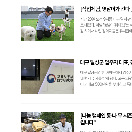
계 각국 사람들이 오가는 현장에서 일
(鐵甕城)'으로 변했다. 21개 회원
런 자리에 있구나' 하는 생각이 든다
도 통제됐다. 경찰은 지난 26일 자
[직업체험, 영남이가 간다 
는 것 같다. 남은 기간 동안 작은 
상한다. APEC 정상기간 하루 최대
kk0906@yeongnam.com
경찰특공대가 장갑차와 함께 회의장 
지난 23일 오전 9시쯤 대구 달서구
하고 있다. 하늘길도 봉쇄된다. 이날부
로 내렸다. 이날 '영남이(취재진)'
㎞는 제한적 비행만 가능한 완충구역
원 차에서 내린 강아지들은 유치원에
운용 중이다. 경찰특공대는 회의장·
나게 흔들었다. 반가움을 표현하는 
으로 무력화한다. 군과 해경도 전방위
냄새를 맡는 강아지도 있었다. 강아지
사장, 이동로, 공중·해상 일대에서 
수준에 따라 반별로 나뉘어 수업을 받았
확인했고, 행사 기간 고속특수기동정
색 시간. 교사들이 본격적으로 분주
구)기자 kk0906@yeongnam.co
지, 풀잎 냄새를 맡으며 천천히 움직
대구 달성군 입주자 대표,
임 하나하나를 관찰해야 하기 때문에
점심시간이 되자 교사들은 더 바빠졌다
대구 달성군의 한 아파트에서 입주자
건강 지표로 여겨진 탓에, 매일 식
께 형사 수사를 받게 됐다. 고용노
최근 반려견 관련 돌봄과 교육에 대
어 과태료 500만원을 부과하고 폭
시 잠시 맡기는 '위탁시설' 개념이었
술에 취한 상태로 경비실을 찾아가 6
는 느낌을 받았다. 반려견을 별도 
5월부터 경비 업무와 직접적인 관련이
리잡은 듯 보였다. ◆ 오후 본 수업
관리소장에게 B씨를 그만두게 만들 
간식 찾기 등 협동관련 프로그램으로
지시를 한 사실도 확인됐다. 서부지청
해지는 '감각 훈련'이 곧바로 이어졌
위원회를 열었다. 위원회는 A씨의 
[나눔 캠페인 통·나·무 시
치아·체중)를 끝으로 오후 6시쯤 하
했다. 해당 조항은 사용자 또는 사
킵니다”
같이 기록했다. 기록지는 보호자 알림
하는 경우를 금지하고 있다. 이번 
인사했습니다' 등 강아지의 상태가 
거가 됐다. 노동청은 이번 사안에 대