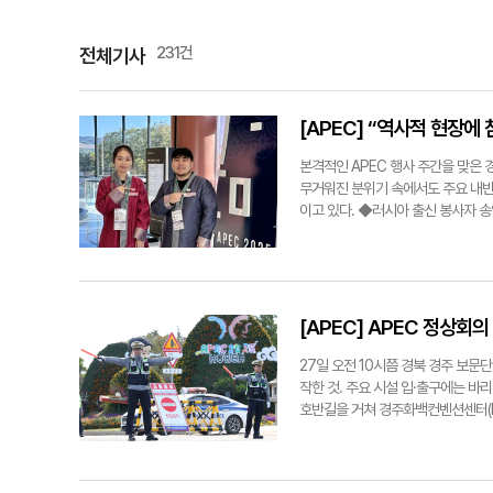
231건
전체기사
[APEC] “역사적 현장
본격적인 APEC 행사 주간을 맞은
무거워진 분위기 속에서도 주요 내빈
이고 있다. ◆러시아 출신 봉사자 
독 눈에 띄는 인물이다. 러시아에서
'2025 APEC 정상회의' 개최 
인 방문객들에게 도움이 될 수 있을 
업무를 맡고 있다. 경주 코모도호텔 
혹 러시아어나 영어로 안내할 때마다 
[APEC] APEC 정상회
의 매력도 새롭게 느끼고 있다고 했다
다"고 말했다. 송 씨는 "자원봉사라
27일 오전 10시쯤 경북 경주 보문
큰 자산이다"고 말했다. ◆인천서 
작한 것. 주요 시설 입·출구에는 
봉사자다. 평소 국제행사와 외교 분
호반길을 거쳐 경주화백컨벤션센터(HI
좋으니 꼭 참여하고 싶었다"고 말했
사장까지 보문단지 곳곳에서 이어졌다
다. 이곳은 각국 대표단과 실무진이
을 점검하는 예행 훈련이 진행된 것이
니 긴장됐지만, 점차 안내하고 소통하
것을 당부했다. 더불어 보문단지는 