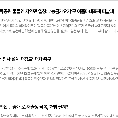
많다. 원인과 대책이 있나. "올해 8월말 기준으로 대구경북 산재 사망자(55명)의 절반 이상
 인식됐다. 이후 체계적인 교육과 연구가 이어지며 오늘날 법최면은 당당히 수사기법의 한 축
만 지켜도 막을 수 있는 사고였다. 특히 중소 건설현장과 제조 하도급업체에선 안전모 미착용,
내 '법최면 1세대' 수사관들의 집념이 그 기반을 만들었다. 이 경감은 "직접 발로 현장을 뛰어
두류공원 물들인 지역민 열창…‘능금가요제’로 아줌마대축제 피날레
치조차 이뤄지지 않아 사고가 난 경우가 많다. 대구노동청은 이를 막기 위해 2천500개 고위
'법최면 매뉴얼'을 다듬어 갔다. 피해자의 심리 안정, 기억 왜곡 방지를 위한 질문 기법, 최면
시점검을 강화할 예정이다. 또 '산재 사망사고 100일 특별대책'도 가동할 계획이다. 사고다
절차들이 대부분 이 시기 만들어졌다"며 "당시엔 누가 가르쳐주는 사람도 없었다. 주말마다 직
줌마대축제'가 19일 오후 5시 마지막 행사인 '능금가요제' 결선을 끝으로 3일간의 대장정을 마
안전관리 책임을 강화하겠다. 근로자와 사업주가 함께 참여하는 '자율안전진단제'를 운영해 
. 잘못된 접근 하나가 피해자에게 2차 트라우마로 이어질 수 있기 때문에 조심 또 조심하며 
열린 이번 축제의 하이라이트인 '능금가요제'는 매년 지역민들의 뜨거운 관심 속에 진행돼 왔다.
중요하다." ▶ 정부의 산재 감축 기조에 따른 지역 대응은. "정부가 산재 사망사고를 30% 
상했다. 그는 법최면을 '불안정한 기억의 통로를 다시 이어주는 작업'으로 정의했다. 그는 "최
 참가했으며, 본선에는 13팀이 진출해 열띤 경연을 펼쳤다. 결선 무대에는 트로트부터 발라드까
동청의 역할도 막중하다. 현재 대구경북에서 반복사고가 잦은 업종을 중심으로 전수점검을 지
니라 기억의 가능성을 탐색하는 수사 방식이다"며 "특히 성폭력 사건이나 학대 사건의 경우 피해
 노래가 나올 때마다 관객들은 손뼉과 환호로 화답했다. 본선 참가자들은 그동안 갈고닦은 실
 사업장엔 원도급, 하도급을 가리지 않고 감독을 진행한다. 경영책임자 면담과 안전보건 확보 
인정되기 어렵다. 법최면 역시 그 자체로는 증거가 아니지만 진술의 신뢰도를 높이고 수사 방
 꾸몄고, 가족과 친구, 이웃 등 응원객들이 함께 어우러지며 현장은 축제의 열기로 가득했다.
사업장은 '안전보건 확보계획서'를 의무 제출해야 하고, 실효성을 주기적으로 검증받는다. 단속
 있다"고 강조했다. 이 경감이 가장 기억에 남는 사건은 한 해외 입양인이 최면을 통해 자신의 
이야'를 부른 이춘희(여·대구 북구) 씨가 차지했으며, 상금 70만 원이 수여됐다. 대상을 수상한
 직접 산재 문제를 언급하고 장관이 '직을 걸겠다'고 한 것도 결국 현장의 변화를 촉구하기 위
입양인은 최면 수사 과정에서 '나는 버려진 아이가 아니라 잃어버린 아이'라고 밝혔다. 최면 수
문했다가 우연히 가요제 참가 신청을 하게 됐는데, 상까지 받을 줄은 몰랐다"며 "가요제에 따
과 함께 대응하고 있다." ▶중대재해처벌법 시행 이후 현장 혼선은 없는지 궁금하다. "법 시
극복하고 기억을 회복하는 과정임을 입증한 결과물이나 다름없었다. 그는 "부모가 자신을 버려 
민들의 축제'라 큰 상을 받을 수 있었던 것 같다. 이런 기회를 마련해 준 주최 측에 감사드린
신청사 설계 재검토’ 재차 촉구
정 대응해 왔다. 최근엔 대형 사업장뿐 아니라 중소·하도급 현장까지 수사망을 확대했다. 다만
식 속 기억을 되찾아 이를 바꿔 말했을 때, 이 일이 단순한 수사가 아니라 한 사람의 삶을 회
에는 김연숙(여·대구 달서구), 은상 문연수(여·경북 포항), 인기상 이혜습(여·대구 남구) 씨가 각
에 초점이 맞춰져 있다. 경영책임자가 안전보건 확보의무를 실천할 수 있도록 컨설팅과 안내를
 그는 마지막으로 "법최면을 비롯한 심리 기반 수사를 더 발전시켜 후배 수사관들이 이 분야에
함께 경북 능금 한 박스가 부상으로 전달됐다. 이번 축제를 주최한 영남일보 측은 "'능금가요
재점화됐다. 국제설계공모를 거쳐 최종 당선작으로 선정된 'FORETscape'를 두고 이태훈 
외 없이 책임을 묻되, 예방이 가능한 구조를 만드는 게 더 중요하다." ▶산재에 취약한 영세 사
아내는 일도 중요하지만 그 진실을 통해 사람의 상처를 치유하는 것도 경찰의 역할이다"고 전했
함께 소통하고 어울리는 지역 대표 문화행사로 자리 잡았다"며 "내년에는 더 많은 시민이 참여
고 나섰다. 지난 13일 공개 발언 이후 엿새 만이다. 설계안은 2025년 9월 17일 최종 발표
"산재 사망사고의 70% 이상이 50인 미만 소규모 사업장에서 발생한다. 인력과 예산이 부족
ongnam.com
 밝혔다. 구경모(대구)기자 kk0906@yeongnam.com
소가 참여해 14개 작품이 접수됐다. 9명의 전문가로 구성된 심사위원회가 1차 서면심사와 2
0일 특별대책'을 시행해 집중 점검 중이다. 산업안전보건공단과 협력해 기술·재정 지원을 확대
당선안은 지하 2층, 지상 24층 규모로 제시됐고 '숲(Foret)'과 '풍경(Landscape)'을 결합
전관리 경험을 공유하도록 '안전 파트너십 프로그램'도 도입해 상생 모델을 구축하고 있다. 소
구 옛 두류정수장 부지다. 현재 단계는 기본 및 실시설계 착수 직전으로 세부 설계가 본격화되
 병행될 때 비로소 실질적인 효과를 볼 수 있다." ▶청년층 이탈과 고령화 문제에 대한 노동
장문을 통해 설계안에 대구의 도시 정체성과 상징성이 충분히 반영됐는지 근본적인 점검이 필요
 노동력 상실로 이어지는 심각한 문제다. 대구경북지역 청년 고용률은 각각 40.7%, 41.7%
정당성과 결과물의 완성도는 다른 문제라고 지적하며 전문가 자문 과정에서 제기된 우려가 설계
 대학 20곳과 협력해 '대학일자리플러스센터'를 운영하고, 구직단념 청년을 위한 '청년도전지
장했다. 시민이 기대했던 '대구 대표 랜드마크'의 모습을 설계안에서 찾아보기 어렵다는 것이
 확산…‘중매’로 저출생 극복, 해법 될까?
로 채용한 기업엔 최대 720만 원의 장려금을, 구직청년에겐 최대 480만원의 수당을 지급하
일정 지연이 불가피하다는 대구시 설명에 대해서는 지금이 기본 및 실시설계 단계에 들어가는 시
·안전교육을 병행해 노동시장 이탈을 줄이려고 노력중이다." ▶외국인 노동자 근로환경 개선을
이라고 반박했다. 철학이 부족한 설계를 따라 시공했다가 장기간 후회하는 것이 더 큰 비용이
청년층을 대상으로 의욕을 갖고 추진 중인 '공공 만남 정책'을 두고 지역 전문가들 사이에선 