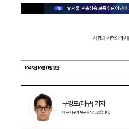
‘in서울’ 계층상승 보증수표 아닌데
직설
사람과 지역의 가치
1945년 10월 11일 창간
구경모(대구) 기자
대구 서구와 북구를 맡고있습니다.