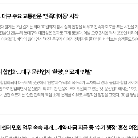
수 목적은 △도시재생 및 문화시설 운영사례 조사 △산업단지 활성화 방안 △주민편익시설 
 비교 등이다. 방문지는 타이베이문화재단, 화산1914문화창의산업원구, 신베이시의회, 네
학단지, TSMC 혁신박물관 등이다. 문제는 시기와 명분이다. 달서구의회는 지난 6월25일 
… 대구 주요 교통관문 ‘민족대이동’ 시작
억제와 사업비 조정 등의 명목으로 건전재정특위를 출범시킨 바 있다. 이에 일각에선 '특위 설
 국외 출장이 전형적인 '내로남불'를 보여주는 사례라는 목소리가 나오고 있다. 내년 지방선거
다.짧게는 7일 길게는 최대 10일까지 잠시 삶의 현장을 비우고 친족과 회포를 푸는 시간을 
점도 행정적 효율성 측면에서 부적합하다는 의견이 나온다. 내년 상반기부터 본격 선거 국면에
 전날인 2일부터 동대구역 대합실은 인파로 크게 붐볐다. 이날 오후 2시쯤 역사 곳곳엔 캐리어
책에 즉각 반영되긴 어려워서다. 조광현 대구경실련 사무처장은 "예산 절감을 내세운 의회가 스
 이어졌다. 바닥에 앉아 연신 '매진' 문구가 이어진 전광판을 물끄러미 바라보는 승객들도 많
를 잃게 된다. 임기가 1년도 남지 않은 시점에서 해외연수를 다녀온다고 해서 의정활동에 실질
와 화장실 입구에도 긴 줄이 이어졌다. 이번 추석 연휴 기간 코레일의 주요 철도 노선 중 대구
다. 이어 "전국적으로 지방의회 국외 출장에 대한 불신이 크다. 지역 내 일부 구의회는 출장비
강릉선(90.4%), 전라선(89.3%), 호남선(88.6%) 등을 제치고 가장 높았던 것을 새삼 실감
 있다. 그런 상황에서 연수를 강행하는 건 시민 눈높이에 맞지 않다"고 덧붙였다. 한편, 대
부모' 곁으로 동대구역사 안에서 만난 김태현(23)씨는 "포항에서 대구로 올라와 대학 생활을 하고
 "이번 연수는 건전재정특위의 활동 기조와 별개로, 구정 현안 해결을 위한 정책 벤치마킹 차
했는데, 바쁘다는 핑계로 도와드리지 못해 늘 마음이 쓰였다. 이번 연휴가 길어 일찍 내려가 밀
재활성화, 도원도서관 이전, 자원회수시설 운영 등 지역 현안과 연계할 수 있는 해외 사례를 
 기분이 좋다"고 했다. 자녀들과 부산행 열차를 기다리던 김은영(여·45)씨는 "기차표는 한 달
위 합법화…대구 문신업계 ‘환영’, 의료계 ‘반발’
 구경모(대구)기자 kk0906@yeongnam.com
 뻔했다"며 "부모님에게 드릴 약과와 과일을 많이 준비했다. 아이들은 오랜만에 기차를 탄다
열차 내부가 많이 혼잡할 것 같다"고 했다. 이날 오후 2시30분쯤 인천에서 대구로 내려 온 박
에 합법화되자 대구지역 곳곳에서 '환영'과 '우려'의 목소리가 교차하고 있다. 불법과 합법 사이에
모르게 그냥 설렌다. 북적이는 기차 안에서도 뇌릿속에는 오직 고향에 간다는 생각뿐이었다"며
 안으로 진입하면서 문신업계-의료계 간 반응이 크게 엇갈리고 있는 것. 문신업계에서는 "오랫
님 집에서 하루 묵기로 했다. 연휴가 긴 점을 감안해, 제주도 여행도 가기로 했다"고 배시시 웃
. 반면 의료계는 '안전 관리와 책임 소재' 문제를 이유로 부정적인 입장을 표했다. 30일 영남
마찬가지였다. 특히, 대구와 인접한 포항·경주·안동 등으로 향하는 터미널 버스 승강장엔 평
 시술을 합법화하는 이른바 '문신사법'이 지난 25일 국회 문턱을 넘었다. 법 시행일은 공포 
행 버스를 기다리던 대학생 최아람(여·21)씨는 "1~2시간 내 집에 갈 수 있는 거리다 보니, 긴
문신사는 의료법 및 약사법에도 불구하고 문신 행위를 할 수 있다'는 내용이 명시됐다. 대구 문신
음을 옮겼다"고 했다. 군인 박민호(22)씨도 "마침 추석 연휴 때 휴가를 받아 포항에 계신 부모
 첫 제도적 장치라는 점에서 큰 의미를 부여했다. 1992년 대법원 판례로 미용 문신 등은 의
 처음으로 고향 집에 오래 머물 수 있어서 기분이 좋다"고 했다. ◆긴 명절 연휴, 대구공항도 '
 대구에서도 '문신 시술 행위'에 대해 법적 규율과 현실 사이에 큰 괴리를 보여준 사건이 있었
외여행을 떠나는 대구지역 여행객들의 발길도 평소보다 많았다. 2일 한국공항공사 대구지사에 
문신 시술을 한 혐의로 기소된 대구의 한 반영구 화장사가 대구지법(1심)에서 징역 1년에 집행유
센터 민원 업무 속속 재개…계약·대금 지급 등 ‘수기 행정’ 혼선 여전
일) 대구공항 예상 수송객(예매율 추산)은 국내선 4만8천198명, 국제선 4만535명이다. 총 9
과 같은 형이 내려졌다. 대구 북구 태전동에서 활동하는 문신사 이정인(31)씨는 "수십 년간 
휴 기간 일 평균 국내선 수송객은 6천885명, 국제선은 5천791명이다. 이는 평시(9월4~1