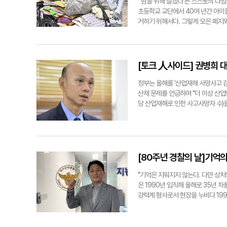
"'남을 위해 살겠다'는 스스로의 다짐
했음을 실감했다. '훈육'이 중심이 아닌
상태다. 직장 내 괴롭힘 제도는 20
초등학교 교단에서 40여 년간 아이
완화해 편안하고 긍정적인 병원 경험
가 발표한 최근 통계에 따르면 제도 
거하기 위해서다. 그렇게 모은 폐지와
보건사, 반려견 행동 교정 전문가로
반복적 지시와 폭언, 인사상 불이익
배움과 나눔은 여전히 내 삶의 일부"
성을 기르는 공간으로 발전하고 있다
에 놓인 구조적 특성상 갈등이 발생
김 전 교장은 대구교대에 합격해 19
교정하는 게 목적이 아니라 보호자와의
지청장은 "폭언과 폭행을 포함한 직
등학교에서 발생한 한 사고가 그의 인
지난해 국내에서 반려동물을 키우는 가
다"고 밝혔다. 구경모(대구)기자 kk0
은 잔디밭으로 떨어져 가벼운 타박상만
[토크 人사이드] 권병희 
다. 구경모(대구)기자 kk0906@ye
위해 살겠다고 빌었다"며 "그 아이가
이후 그의 마음가짐은 달라졌다. 주
정부는 올해를 '산업재해 사망사고 
모으기 운동을 펼쳐 난치병 어린이 돕
산재 문제를 언급하며 "더 이상 산
들었다. 그는 "아이들에게 작은 돈도
당 산업재해로 인한 사고사망자 수)을
었다"고 했다. 2011년 퇴직 후에도
대구경북의 노동 정책 방향성도 뚜렷하
민한 끝에 무릎을 탁 쳤다. 그가 선
같은 기간(30명)보다 83% 급증했
근무했던 학교들에 각 500만원을 기
탓에 현장 안전관리가 취약한 게 영
이같은 기부활동을 인정 받아 지난해
체불과 산재 사망 문제를 최우선 과제
이 먼저 '김 선생에게 드릴 폐지가 있
장 시급히 해결해야 할 과제는 무엇
[80주년 경찰의 날]기억
이 쌓였을 뿐이라 부끄럽다"고 전했다
금체불액은 약 840억원, 피해 노동
다친 적도 있었다. 그래도 스스로 다
다. 그 뒤엔 생계와 생명이 걸려 있
"기억은 지워지지 않는다. 다만 상처
계속 '폐지 줍는 교장'으로 남고 싶다"
적극 막겠다." ▶노동청이 추진하는 
은 1990년 입직해 올해로 35년 차
감축. 둘째, 산업재해 예방. 셋째,
강력계 형사로서 현장을 누비다 199
적 고용관계 밖 노동자들의 권리가 
은 "형사 시절 성폭력 피해자 조사 
독과 제재를 강화하고, 특수고용직에 
을까' 고민하다가 법최면을 알게 됐다
기고 있다. 노동청·산업안전공단·사업
하던 시기였다. 당시만 해도 법최면