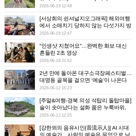
2026-06-19 12:48
[서상희의 쉰셔널지오그래픽] 해외여행
에서 소매치기 당하지 않는 다섯가지 방
법
2026-06-19 12:47
“인생샷 지쳤어요”…완벽한 화보 대신
흔들린 2초 영상
2026-06-18 21:52
2년 만에 돌아온 대구소극장페스티벌…
대명동 골목을 걸으면 ‘예술’이 나온다
2026-06-12 15:23
[주말&여행-경북 의성 석탑리 돌탑마을]
술이 솟아났다는 설화 품은 누룩바위,
이름은 술꾼이 지었을까
2026-06-12 12:25
[강한뫼의 음유시인(音流示人)] AI 시대
의 예술가…사람의 예술은 무엇으로 남