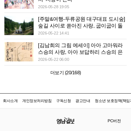
2026-05-28 19:05
[주말&여행-두류공원 대구대표 도시숲]
숲길 사이로 쏟아진 사랑, 굽이굽이 돌
아와 성당못에 머물다
2026-05-22 14:41
[김남희의 그림 에세이] 아아 고마워라
스승의 사랑, 아아 보답하리 스승의 은
혜
2026-05-22 06:00
더보기 (
20
/
168
)
회사소개
개인정보처리방침
구독신청
광고안내
청소년 보호정책(책임자
PC버전