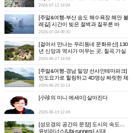
강이 되다
2026-07-12 14:04
[주말&여행-부산 송도 해수욕장 해안 볼
레길] 시간이 빚은 절벽과 짙푸른 바
다…송도의 ‘명랑한 여름’을 만나다
2026-07-04 09:30
[걸어서 만나는 우리동네 문화유산] 130
년 신앙과 역사가 머무는 곳, 칠곡 가실
성당
2026-06-27 14:58
[주말&여행-경남 밀양 선샤인테마파크]
인도요가로 힐링하고 4D영상 짜릿한 체
험…밀양서 만난 ‘웰니스의 정석’
2026-06-20 10:14
[小珍의 미니 에세이] 살아진다
2026-06-19 12:49
[성모경의 공간의 문장] 도시의 속도…
유비러너스(Ubi-runners) 시대