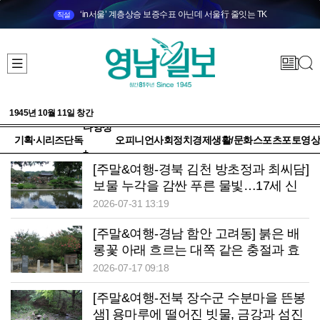
‘in서울’ 계층상승 보증수표 아닌데 서울行 줄잇는 TK
직설
1945년 10월 11일 창간
다양성
기획·시리즈
단독
오피니언
사회
정치
경제
생활/문화
스포츠
포토
영상
+
[주말&여행-경북 김천 방초정과 최씨담]
보물 누각을 감싼 푸른 물빛…17세 신
부의 정절을 품다
2026-07-31 13:19
[주말&여행-경남 함안 고려동] 붉은 배
롱꽃 아래 흐르는 대쪽 같은 충절과 효
심
2026-07-17 09:18
[주말&여행-전북 장수군 수분마을 뜬봉
샘] 용마루에 떨어진 빗물, 금강과 섬진