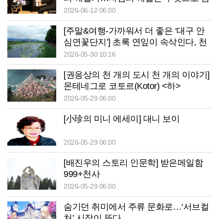
는가
2026-06-12 06:00
[주말&여행-가까워서 더 좋은 ‘대구 안
심연꽃단지’] 초록 연잎이 속삭인다, 천
천히 걸으라고…
2026-05-30 10:16
[권응상의 천 개의 도시 천 개의 이야기]
몬테네그로 코토르(Kotor) <하>
2026-05-29 06:00
[小珍의 미니 에세이] 대니 보이
2026-05-29 06:00
[배진우의 스토리 인문학] 받은메일함
999+천사
2026-05-29 06:00
숨기던 취미에서 주류 문화로…‘서브컬
처’ 시장이 뜬다