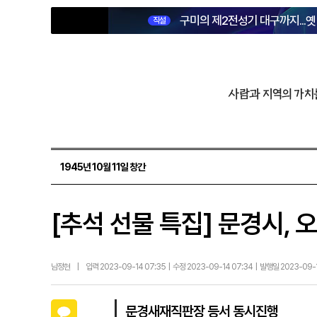
구미의 제2전성기 대구까지...
직설
사람과 지역의 가치
1945년 10월 11일 창간
[추석 선물 특집] 문경시, 
남정현
|
입력 2023-09-14 07:35 | 수정 2023-09-14 07:34 | 발행일 2023-09-
카카오톡
문경새재직판장 등서 동시진행