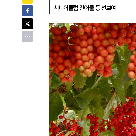
시니어클럽 건어물 등 선보여
페이스북
트위터
전체