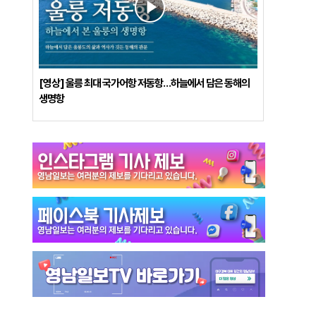
[영상] 울릉 최대 국가어항 저동항…하늘에서 담은 동해의
생명항