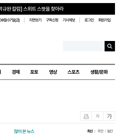
박규완 칼럼] 스위트 스팟을 찾아라
08월 07일(금)
지면보기
구독신청
기사제보
로그인
회원가입
치
경제
포토
영상
스포츠
생활/문화
인쇄
글자작게
글자크게
많이 본 뉴스
최신
주간
월간