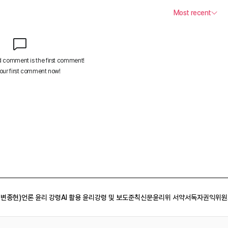
 변종현)
언론 윤리 강령
AI 활용 윤리강령 및 보도준칙
신문윤리위 서약서
독자권익위원