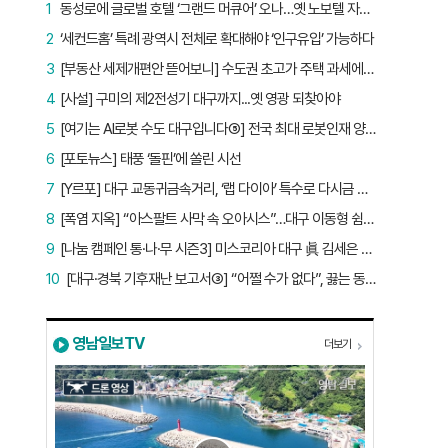
1
동성로에 글로벌 호텔 ‘그랜드 머큐어’ 오나…옛 노보텔 자리 사무실 개설
2
‘세컨드홈’ 특례 광역시 전체로 확대해야 ‘인구유입’ 가능하다
3
[부동산 세제개편안 뜯어보니] 수도권 초고가 주택 과세에만 초점…침체된 지방 부동산 대책은 없다
4
[사설] 구미의 제2전성기 대구까지...옛 영광 되찾아야
5
[여기는 AI로봇 수도 대구입니다⑤] 전국 최대 로봇인재 양성소…“대구산업 맞춤형 교육과정 만들자”
6
[포토뉴스] 태풍 ‘돌핀’에 쏠린 시선
7
[Y르포] 대구 교동귀금속거리, ‘랩 다이아’ 특수로 다시금 활기…“반짝 인기 의존 않는 지속 가능 성장 동력 마련해야”
8
[폭염 지옥] “아스팔트 사막 속 오아시스”…대구 이동형 쉼터 버스 ‘북적’, 지하철역도 ‘바글’
9
[나눔 캠페인 통·나·무 시즌3] 미스코리아 대구 眞 김세은 “내가 받은 응원, 다음 사람에게”
10
[대구·경북 기후재난 보고서③] “어쩔 수가 없다”, 끓는 동해…‘절멸 위기’ 경북 수산업
영남일보TV
더보기