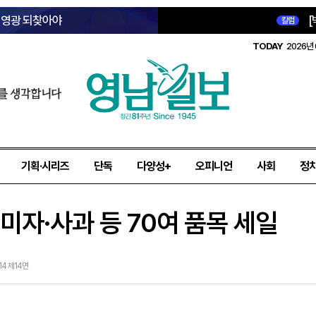
옛 영광 되찾아야
[
칼럼
TODAY
2026년 
를 생각합니다
기획·시리즈
단독
다양성+
오피니언
사회
정
오미자·사과 등 70여 품목 세일
14 제14면