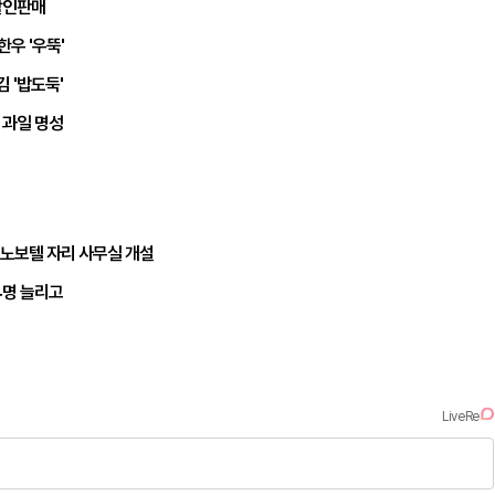
 할인판매
한우 '우뚝'
 '밥도둑'
 과일 명성
 노보텔 자리 사무실 개설
4명 늘리고