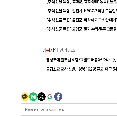
[추석 선물 특집] 봉화군, '봉화장터' 농특산물
[추석 선물 특집] 김천시. HACCP 적용 고품질 
[추석 선물 특집] 울진군, 바삭하고 고소한 대게김
[추석 선물 특집] 고령군, 딸기·수박·멜론 고품질
경북지역
인기뉴스
동성로에 글로벌 호텔 ‘그랜드 머큐어’ 오나…옛
공립초교 교사 선발…경북 102명 줄고, 대구 5