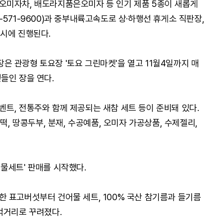
오미자차, 배도라지품은오미자 등 인기 제품 5종이 새롭게
571-9600)과 중부내륙고속도로 상·하행선 휴게소 직판장,
시에 진행된다.
 관광형 토요장 '토요 그린마켓'을 열고 11월4일까지 매
들인 장을 연다.
트, 전통주와 함께 제공되는 새참 세트 등이 준비돼 있다.
떡, 땅콩두부, 분재, 수공예품, 오미자 가공상품, 수제젤리,
물세트' 판매를 시작했다.
 표고버섯부터 건어물 세트, 100% 국산 참기름과 들기름
먹거리로 꾸려졌다.