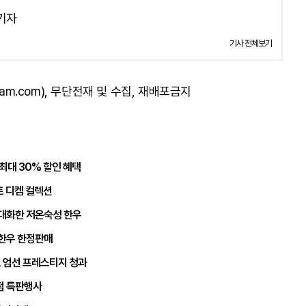
 기자
기사 전체보기
am.com), 무단전재 및 수집, 재배포금지
최대 30% 할인 혜택
샤토 디켐 컬렉션
극대화한 저온숙성 한우
 한우 한정판매
도 엄선 프레스티지 청과
점 특판행사