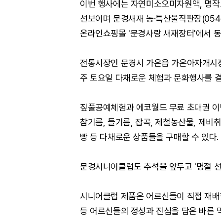
이번 행사에는 자연미소오미자원액, 명작
선보이며 문경새재 농·특산물직판장(054-
온라인쇼핑몰 '문경사랑 새재장터'에서 동
전통시장인 문경시 가은읍 가은아자개시장은
주 토요일 다채로운 체험과 문화행사를 곁
짚풀공예체험과 에코월드 무료 초대권 이벤
참기름, 들기름, 잡곡, 제철농산물, 제비취
빵 등 다채로운 상품들을 구매할 수 있다.
문경시니어클럽도 추석을 앞두고 '명절 선
시니어클럽 제품은 어르신들이 직접 재배한
등 어르신들의 정성과 진심을 담은 바른 