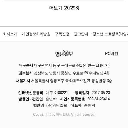
더보기 (
20
/
298
)
회사소개
개인정보처리방침
구독신청
광고안내
청소년 보호정책(책임자
PC버전
대구본사
대구광역시 동구 동대구로 441 (신천동 111번지)
경북본사
경상북도 안동시 풍천면 수호로 59 우대빌딩 4층
서울지사
서울특별시 영등포구 국회대로62길21 동성빌딩 3층
인터넷신문등록
대구 아00221
등록일자
2017.05.23
발행인 · 편집인
손인락
사업자등록번호
502-81-25414
법인명
(주)영남일보
대표자
손인락
Copyright ⓒ by 영남일보, All right reserved.