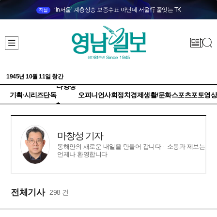
‘in서울’ 계층상승 보증수표 아닌데 서울行 줄잇는 TK
직설
1945년 10월 11일 창간
다양성
기획·시리즈
단독
오피니언
사회
정치
경제
생활/문화
스포츠
포토
영상
+
마창성 기자
동해안의 새로운 내일을 만들어 갑니다ㆍ소통과 제보는
언제나 환영합니다
전체기사
298 건