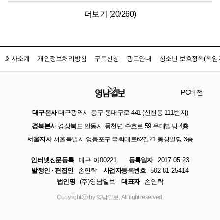
더보기 (
20
/
260
)
회사소개
개인정보처리방침
구독신청
광고안내
청소년 보호정책(책임자
PC버전
대구본사
대구광역시 동구 동대구로 441 (신천동 111번지)
경북본사
경상북도 안동시 풍천면 수호로 59 우대빌딩 4층
서울지사
서울특별시 영등포구 국회대로62길21 동성빌딩 3층
인터넷신문등록
대구 아00221
등록일자
2017.05.23
발행인 · 편집인
손인락
사업자등록번호
502-81-25414
법인명
(주)영남일보
대표자
손인락
Copyright ⓒ by 영남일보, All right reserved.