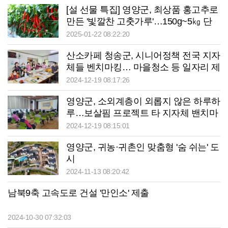
[설 선물 특집] 영양군, 최상품 홍고추로
만든 '빛깔찬 고춧가루'…150g~5㎏ 단
위로 포장 판매
2025-01-22 08:22:20
산소카페 청송군, 시니어정책 전국 지자
체들 벤치마킹… 마을청소 등 일자리 제
공 안정된 노후
2024-12-19 08:17:26
영양군, 소외계층이 외롭지 않은 하루하
루…보살핌 프로젝트 타 지자체 밴치마
킹
2024-12-19 08:15:01
영양군, 귀농·귀촌인 맞춤형 '숨 쉬는' 도
시
2024-11-13 08:20:42
남북9축 고속도로 건설 '만인소' 제출
2024-10-30 07:32:03