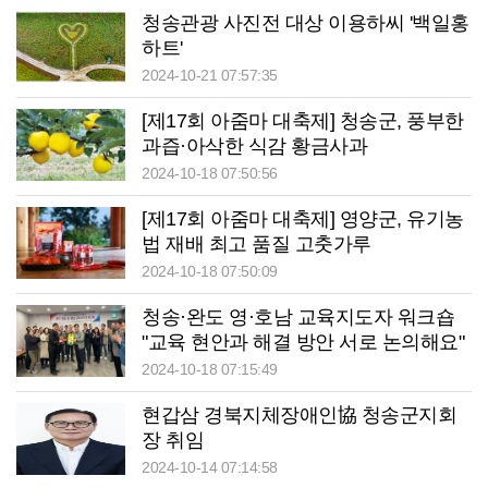
청송관광 사진전 대상 이용하씨 '백일홍
하트'
2024-10-21 07:57:35
[제17회 아줌마 대축제] 청송군, 풍부한
과즙·아삭한 식감 황금사과
2024-10-18 07:50:56
[제17회 아줌마 대축제] 영양군, 유기농
법 재배 최고 품질 고춧가루
2024-10-18 07:50:09
청송·완도 영·호남 교육지도자 워크숍
"교육 현안과 해결 방안 서로 논의해요"
2024-10-18 07:15:49
현갑삼 경북지체장애인協 청송군지회
장 취임
2024-10-14 07:14:58