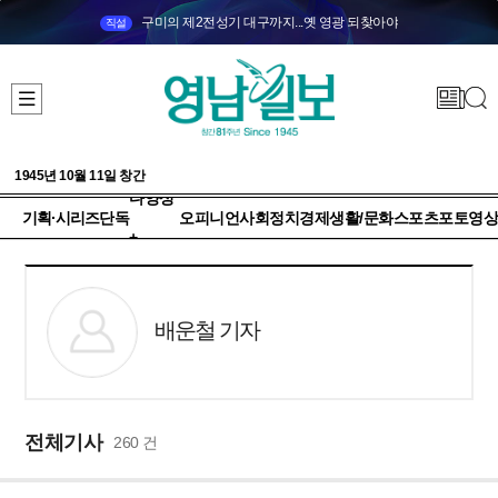
구미의 제2전성기 대구까지...옛 영광 되찾아야
직설
1945년 10월 11일 창간
다양성
기획·시리즈
단독
오피니언
사회
정치
경제
생활/문화
스포츠
포토
영상
+
배운철 기자
전체기사
260 건