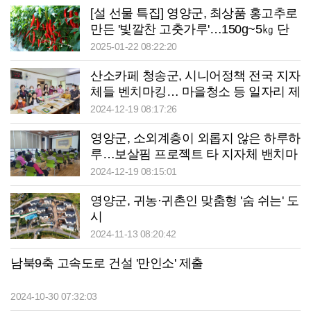
[설 선물 특집] 영양군, 최상품 홍고추로
만든 '빛깔찬 고춧가루'…150g~5㎏ 단
위로 포장 판매
2025-01-22 08:22:20
산소카페 청송군, 시니어정책 전국 지자
체들 벤치마킹… 마을청소 등 일자리 제
공 안정된 노후
2024-12-19 08:17:26
영양군, 소외계층이 외롭지 않은 하루하
루…보살핌 프로젝트 타 지자체 밴치마
킹
2024-12-19 08:15:01
영양군, 귀농·귀촌인 맞춤형 '숨 쉬는' 도
시
2024-11-13 08:20:42
남북9축 고속도로 건설 '만인소' 제출
2024-10-30 07:32:03