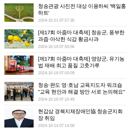
청송관광 사진전 대상 이용하씨 '백일홍
하트'
2024-10-21 07:57:35
[제17회 아줌마 대축제] 청송군, 풍부한
과즙·아삭한 식감 황금사과
2024-10-18 07:50:56
[제17회 아줌마 대축제] 영양군, 유기농
법 재배 최고 품질 고춧가루
2024-10-18 07:50:09
청송·완도 영·호남 교육지도자 워크숍
"교육 현안과 해결 방안 서로 논의해요"
2024-10-18 07:15:49
현갑삼 경북지체장애인協 청송군지회
장 취임
2024-10-14 07:14:58