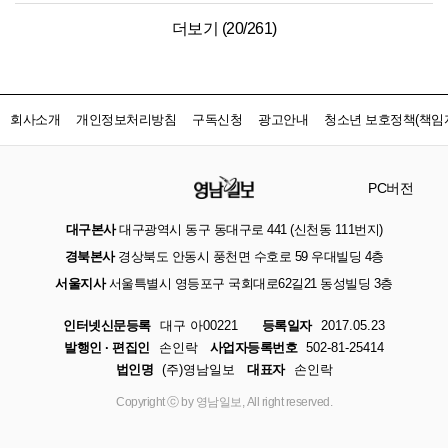
더보기 (
20
/
261
)
회사소개
개인정보처리방침
구독신청
광고안내
청소년 보호정책(책임자
PC버전
대구본사
대구광역시 동구 동대구로 441 (신천동 111번지)
경북본사
경상북도 안동시 풍천면 수호로 59 우대빌딩 4층
서울지사
서울특별시 영등포구 국회대로62길21 동성빌딩 3층
인터넷신문등록
대구 아00221
등록일자
2017.05.23
발행인 · 편집인
손인락
사업자등록번호
502-81-25414
법인명
(주)영남일보
대표자
손인락
Copyright ⓒ by 영남일보, All right reserved.