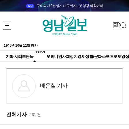
구미의 제2전성기 대구까지...옛 영광 되찾아야
직설
1945년 10월 11일 창간
다양성
기획·시리즈
단독
오피니언
사회
정치
경제
생활/문화
스포츠
포토
영상
+
배운철 기자
전체기사
261 건