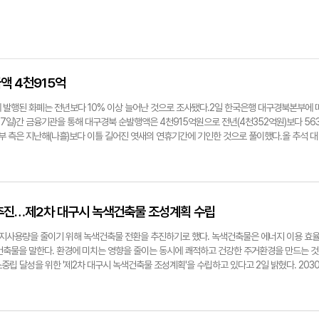
액 4천915억
 발행된 화폐는 전년보다 10% 이상 늘어난 것으로 조사됐다.2일 한국은행 대구경북본부에 
27일)간 금융기관을 통해 대구경북 순발행액은 4천915억원으로 전년(4천352억원)보다 56
경본부 측은 지난해(나흘)보다 이틀 길어진 엿새의 연휴기간에 기인한 것으로 풀이했다.올 추석 대
며, 이 중 251억원은 환수됐다. 전년보다는 발행 화폐가 증가했지만 코로나19 대유행 첫해
 16.2%(999억원) 감소했다.전국적으로는 추석 명절 전 열흘 동안 금융기관에 공급된 화폐가 
은행에 따르면 이달 14일부터 27일까지 공급한 화폐(발행액-환수액)은 3조8천억원으로 집계
 규모로 지난해 동기(4조1천824억원)보다 3천338억원(8%) 줄어든 수치다.순발행액은 발행액
 전 발행액은 4조995억원으로 지난해(4조5천640억원)보다 10.2% 줄었다. 환수액은 2천
 추진…제2차 대구시 녹색건축물 조성계획 수립
)보다 34.2% 감소했다.신용카드와 네이버페이 등 비현금지급수단 사용이 늘어남에 따라 화폐
 작용한 것으로 한은 측은 분석했다.손선우기자 sunwoo@yeongnam.com추석 전 10영
지사용량을 줄이기 위해 녹색건축물 전환을 추진하기로 했다. 녹색건축물은 에너지 이용 효
은행 대구경북본부 제공
건축물을 말한다. 환경에 미치는 영향을 줄이는 동시에 쾌적하고 건강한 주거환경을 만드는 것
소중립 달성을 위한 '제2차 대구시 녹색건축물 조성계획'을 수립하고 있다고 2일 밝혔다. 203
 40% 감축한다는 국가온실가스감축목표(NDC)보다 5% 높은 45% 달성을 위해 탄소중립을
민의 생활에 가장 밀접한 영향을 끼친다. 최근 들어 가스, 전기, 석유와 같은 가정용 냉난방 
가하는 추세다. 특히 대구의 경우 덥고 습한 여름 날씨와 더불어 30년 이상 노후건축물 비율