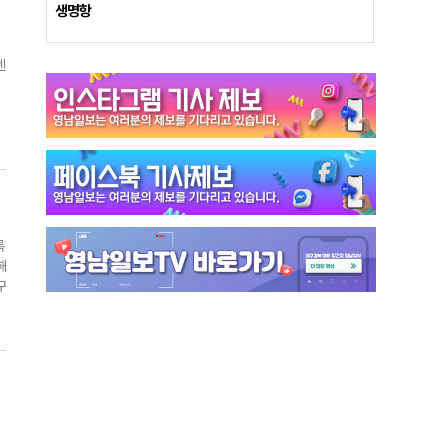
태
생명항
텐
원
.
터
록
해
션
구
러
에
용
가
통
지
글
대
로