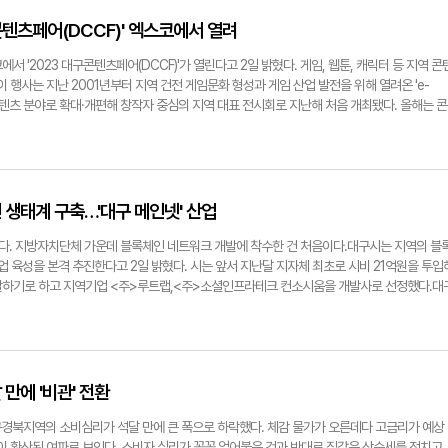
, 남구 2위)이다.대구시는 고효율 단열재 등을 사용해 에너지 소비량을 줄이는 패시브 방식과 
직접 생산해 사용하는 액티브 방식을 조합하는 방식 등을 제안하고 있다.김창엽 대구시 도시주
콘텐츠페어(DCCF)' 엑스코에서 열려
실현함과 동시에 탄소중립 선도도시로 나아가는 발판을 마련해 탄소중립 시대에 도시경쟁력을
sunwoo@yeongnam.com대구시청 산격청사 전경. 대구시 제공
서 '2023 대구콘텐츠페어(DCCF)'가 열린다고 2일 밝혔다. 게임, 웹툰, 캐릭터 등 지역 콘
이 행사는 지난 2001년부터 지역 건전 게임문화 형성과 게임 산업 발전을 위해 열려온 'e-
텐츠 분야로 확대·개편해 창작자 중심의 지역 대표 전시회로 지난해 처음 개최됐다. 올해는 콘
 위해 문화체육관광부와 한국콘텐츠진흥원, 대구시교육청이 후원한다. 대구디지털혁신진흥
 참여한다.'Play 콘텐츠, Enjoy 대구'를 주제로 열리는 이번 행사에는 게임쇼, 웹툰 페스
시연, 컨퍼런스, 채용박람회, 기업투자상담회 등 콘텐츠산업 전 분야에 걸쳐 다양한 프로그램으
콘텐츠페어에서 큰 호응을 얻은 '이터널 리턴 1.0'이 올해도 참여한다. 한국의 게임기업 넵튠
쿼터뷰 배틀로얄 게임으로, 지난 7월 정식 서비스를 시작한 이후 가파른 상승세를 보이고 있다
 생태계 구축…'대구 메인넷' 산업
제공 이벤트와 플리마켓 등 다양한 부대행사를 준비했다.지역의 대표 게임사인 <주>라온엔터
 부스를 운영해 행사장을 찾는 시민들에게 다채로운 볼거리와 즐길 거리를 제공한다. 라온엔
. 지방자치단체 가운데 블록체인 네트워크 개발에 착수한 건 처음이다.대구시는 지역의 블
런너'와 '고스트워'로 이번 행사에 참여한다. '테일즈 런너'는 2005년 서비스를 시작해 무려
산업 육성을 본격 추진한다고 2일 밝혔다. 시는 앞서 지난달 지자체 최초로 시비 21억원을 투입
온라인 레이싱게임으로, 이번 행사장을 찾는 관람객은 이 게임을 직접 체험할 수 있다. 애니메이
개발하기로 하고 지역기업 <주>루트랩,<주>소셜인프라테크 컨소시움을 개발사로 선정했다.대
바일 게임 '고스트워'도 시연한다. 라온엔터테인먼트 측은 많은 관람객이 행사장을 찾을 것으로
트컨트랙트, 블록체인 서비스 플랫폼(BaaS)를 개발하고, 분산신원증명(DID), 대체불가토큰
계획 중이다.<주>엔젤게임즈는 '신의 탑M:위대한 여정'과 개발 중인 신작 '원더러스:이터널
양한 블록체인 기반 서비스 개발과 실증이 독자적으로 가능하다.블록체인은 중앙집중화된 인터넷 망
의 RPG게임 '신의 탑M'은 새로운 캐릭터의 등장 등 대규모 업데이트가 예정돼 있으며, '원더
크의 일종이다. 메인넷은 블록체인 서비스를 제공하기 위한 네트워크를 의미한다. 블록체인
개 테스트를 마치고 올겨울 글로벌 서비스를 앞두고 마지막 테스트를 진행 중이다. 부스 방문객
마트컨트랙트는 블록체인 상에서 작동되는 프로그램을 뜻하며, 블록체인 서비스 플랫폼은 사
 시연 시 굿즈 제공 등 다양한 이벤트를 진행할 예정이다웹툰 분야는 기업전시 홍보부스, 전문
 있도록 인프라를 지원하는 서비스다. 대구시에서 자체적으로 조성한 블록체인 네트워크를 
만에 '비관' 전환
 등 산업관계자와 일반시민 모두가 참여할 수 있는 다양한 프로그램을 구성했다. 개막일인 6
이 가능할 전망이다.시는 현재 블록체인 기반 간편인증 서비스인 '다대구'와 민간·공공 마일리
어나가는 웹툰의 무한 성장스토리'라는 주제로 강연을 진행한다. 김 작가는 '입시명문 사립 정
운영하고 있다. 대구 메인넷 플랫폼을 기반으로 시민 체감형 서비스를 지속 확대해 블록체인에 
경북지역의 소비심리가 석달 만에 큰 폭으로 하락했다. 체감 물가가 오른데다 고금리가 예상
이브' 등 많은 대표작을 배출한 인기 웹툰작가다. 그의 웹툰 '쌉니다 천리마마트'는 동명의 드라마
 서비스에 안정성과 편의성을 도모할 방침이다.더불어 지난 상반기에 과기부 공모사업에 선정
식이 확산된 여파로 보인다. 소비자 심리가 꽁꽁 얼어붙은 것과 반대로 집값은 상승세를 점치고