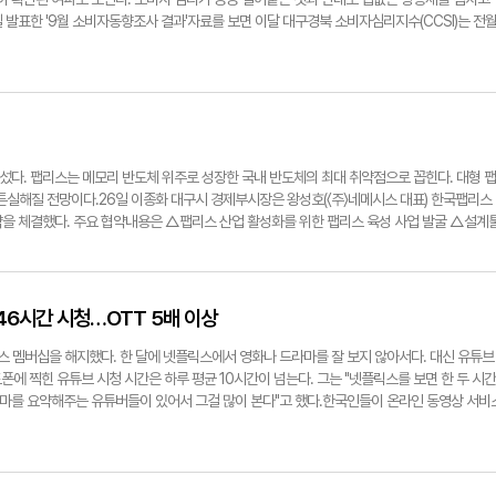
 드라마로 제작돼 방영을 앞두고 있다.7일에는 웹툰 '윌유메리미'의 작가 마인드C와 웹소설 '슈
 여는 블록체인 기술혁신센터를 중심으로 역외 기업 유치와 블록체인 X(블록체인과 타 산업의
 발표한 '9월 소비자동향조사 결과'자료를 보면 이달 대구경북 소비자심리지수(CCSI)는 전
 나선다. 마인드C와 박 작가는 각각 웹툰과 웹소설의 창작 과정, 그리고 원천IP(지적재산
민관 협업 네트워킹 활성화, 수요공급기업 연결 등 행정적·정책적 지원을 통해 블록체인 산업 밸
사됐다. 지난 4월까지 비관적이었다가 지난 5월(100.7) 낙관적으로 돌아섰다. 7월(106.5)과
 right)로서의 웹소설과 웹툰에 대해 이야기한다.또 최근 일본 웹툰·웹소설 플랫폼 픽코마에서 7월 신작
오는 2030년까지 블록체인 기업 100개사 조성을 목표로 블록체인 기술혁신지원센터에 입주
 상승했었다. 석 달 만에 큰 폭으로 지수가 하락한 것이다. 다만 4개월 만에 비관적으로 돌아선 전
원해주세요'의 제작사 <주>스튜디오 니니도 이번 행사에 참여한다. 이번 DCCF를 찾는 국내외
담, 전문가 멘토링, 입주기업 간 교류회 개최 등 블록체인 유망기업을 종합 육성한다.기업들의
트 웃돈다. 지수가 100보다 높으면 낙관적, 낮으면 비관적으로 본다. 경기지표는 전반적으로 악
해 비즈니스 확장의 발판을 마련한다는 계획이다.더불어 대구웹툰캠퍼스에서는 지역작가의 
등 블록체인 플랫폼 및 서비스를 테스트할 수 있는 개발환경을 무료로 제공해 기술 검증 및 서
향후 경기전망 CSI(81)는 지역민의 소비심리를 끌어내리는 데 큰 영향을 미쳤다. 전월에 비해 각
 한편 '제3회 대구웹툰공모전'을 통해 선정된 우수작에 대한 시상식도 함께 진행할 예정이다.
술·서비스 도입에 장애가 되는 규제.제도에 대한 선제적 대응을 위한 '블록체인 규제개선 네트
회전망 CSI(83)는 전월보다 6포인트나 떨어졌다. 연령별로는 40대(73)가 취업시장 기상도
 기간에는 최종일 아이코닉스 대표는 '뽀로로 IP의 확장 사례분석을 통한 다양한 분야로의 콘
에게 블록체인 관련 양질의 일자리를 제공하기 위해 기업과 연계해 최신 기술·서비스를 학습·
 20~30대(79), 50대(81), 60대(91)의 순으로 나타났다.소비자들은 고물가·고금리가 지
소풍벤처스 이사는 '투자자를 끌어당기는 콘텐츠 IP 기업의 성공전략 사례'를 주제로 발제한다.1인
진한다.최운백 대구시 미래혁신성장실장은 "대구 메인넷 구축과 블록체인 기술혁신지원센터 
다보는 물가수준전망 CSI(139)는 전월보다 3포인트 상승했다. 국제유가와 농산물 가격 상승 
나섰다. 팹리스는 메모리 반도체 위주로 성장한 국내 반도체의 최대 취약점으로 꼽힌다. 대형 팹
'닛몰캐쉬', '김모이', '타이섭'의 토크콘서트와 팬미팅이 진행된다.이 밖에도 코스프레 페스티벌
"고 말했다.손선우기자 sunwoo@yeongnam.com대구시청 산격청사 전경. 대구시 제공
재진입한 여파로 분석된다. 6개월 뒤 예상을 나타내는 금리수준전망 CSI는 전월 대비 1포인
튼실해질 전망이다.26일 이종화 대구시 경제부시장은 왕성호(〈주〉네메시스 대표) 한국팹리스
 다양한 이벤트와 청년 인재들을 위한 채용박람회도 마련된다. 대구글로벌게임센터와 대구창
 따른 긴축 기조 유지, 높은 시중금리 지속 등으로 지난달과 비슷한 수준을 기록한 것으로 분
협약을 체결했다. 주요 협약내용은 △팹리스 산업 활성화를 위한 팹리스 육성 사업 발굴 △설계
람회는 게임기업 12개사와 콘텐츠 기업 5개사가 참여하며 취업준비생을 위한 취업 특강 및
 전국 집값이 반등하면서 1년 뒤에도 집값이 더 오를 것이라는 심리는 강해졌다. 이달 주택가
히 이날 협약식에서 팹리스 활성화 사업에 동참하려는 수도권 기업 10개사가 팹리스 육성사업
학생과 시민들을 위한 체험 프로그램도 다채롭다. 캐릭터 '미스터두낫띵(Mr.Donothing)'으
트 오른 108이다. 올 1월(63)부터 8개월째 가파른 상승세를 이어가고 있다. 이번 CCSI 조사
분야가 취약한 국내 반도체산업의 단점을 보완하기 위해선 팹리스 선점이 꼭 필요하다고 여기
 마련하고, 대구영상미디어센터는 독립영화의 색다른 매력을 선보여주기 위해 좀비영화와 특
570가구를 대상으로 실시됐다. 손선우기자 sunwoo@yeongnam.com대구경북지역 소
 1~2위를 차지한다. 하지만 글로벌 팹리스 시장에서 국내 기업의 점유율은 1% 수준이다. 
선 대구시 문화체육관광국장은 "이번 대구콘텐츠페어를 통해서 콘텐츠 산업이 지역의 중추산
다. 사진은 대구 두류공원네거리 인근 사랑해 밥차 무료급식소에 배식을 받으려는 시민들이 줄
 7곳에 불과하다. 반도체산업 가치사슬의 첫 단계를 담당하는 팹리스는 시스템반도체 성장에 따
46시간 시청…OTT 5배 이상
.손선우기자 sunwoo@yeongnam.com'2023 대구콘텐츠페어' 행사 프로그램. 대구시 
구경북 소비자심리지수 추이. 한국은행 대구경북본부 제공
는 반도체 인재가 풍부한 강점을 활용해 안정적 인력 채용에 어려움을 겪는 팹리스 기업에 인
제공컨퍼런스 출연진. 대구시 제공
산업 생태계 강화 차원에서 국내 팹리스 업계의 62.4%를 차지하는 초기 성장단계 기업을 위한
스 멤버십을 해지했다. 한 달에 넷플릭스에서 영화나 드라마를 잘 보지 않아서다. 대신 유튜브
 그간 대구시는 지역 교육기관과 협업해 전문인력 양성 및 첨단인프라 확충에 힘써 왔다. 올해
에 찍힌 유튜브 시청 시간은 하루 평균 10시간이 넘는다. 그는 "넷플릭스를 보면 한 두 시간
사업 8건(1천197억원)을 확보했다. 고교부터 석·박사까지 단계별 인력양성의 발판을 마련한 셈
드라마를 요약해주는 유튜버들이 있어서 그걸 많이 본다"고 했다.한국인들이 온라인 동영상 서비
에는 경북대 반도체공동연구소, DGIST의 'D-팹' 등 국내 최고 수준의 첨단 반도체 팹도 완공
 5배 이상 이용한다는 조사 결과가 나왔다. 숏폼은 짧게는 15초, 길어도 10분을 넘지 않는다.
 핵심 거점으론 최적지라는 판단에서 출발했다"며 "인재와 기업이 결집하는 팹리스 산업 거점
이즈앱·리테일·굿즈는 스마트폰 사용자 5천120만명을 대상으로 숏폼 플랫폼과 OTT 플랫폼
 지원하겠다"고 말했다. 손선우기자 sunwoo@yeongnam.com
일 발표했다.지난 8월 숏폼 플랫폼(유튜브·틱톡·인스타그램)의 1인당 월 평균 사용시간은 46시
(넷플릭스·웨이브·티빙·디즈니+·왓챠·쿠팡 플레이)의 1인당 월 평균 사용시간(9시간14분) 대