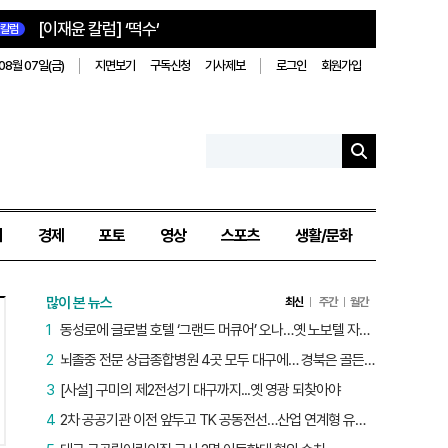
[이재윤 칼럼] ‘떡수’
칼럼
08월 07일(금)
지면보기
구독신청
기사제보
로그인
회원가입
치
경제
포토
영상
스포츠
생활/문화
많이 본 뉴스
최신
주간
월간
1
동성로에 글로벌 호텔 ‘그랜드 머큐어’ 오나…옛 노보텔 자리 사무실 개설
2
뇌졸중 전문 상급종합병원 4곳 모두 대구에… 경북은 골든타임 사각지대
3
[사설] 구미의 제2전성기 대구까지...옛 영광 되찾아야
4
2차 공공기관 이전 앞두고 TK 공동전선…산업 연계형 유치 승부수