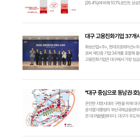
(26.4%)에 비해 10.1%포인트 
것으로 조사됐다.애플페이 이용 경험이
1~2회 이용해보고 지금은 이용하지 
사용자도 전체의 60%를 웃돌았다.
이'는 지난 3월 국내 카드사 중 유
규 고객 유입과 이용량 증가 효과를 
대구 고용친화기업 37개
카드사 중 가장 많았다. 신규 회원 대
드(3.7%)에 이어 두번째로 높다.
화성산업<주>, 현대코포레이션<주>
는 NFC 단말기를 갖춘 가맹점이 
로써 재인증 기업 34개를 포함해 올
도 감안했다. 현재 NFC 단말기를 
고용친화기업은 대구에서 가장 임금수
sunwoo@yeongnam.com애
인증서 수여식'을 개최했다. 신규 고
원이고, 평균 근로자 수는 200명이다
의 복지제도는 평균 21종 운영 중이
텍, 삼익THK, 이수페타시스, 엘앤에
지난해 평균 매출액은 4천304억원,
"대구 중심으로 동남권·호
연봉은 3천862만원이다. 법정 기준
재인증기업으로 선정됐다. 고용창출 
온전한 지방시대의 구현을 위해 대구
762명, 대졸초임 평균연봉은 4천1
윤석열 대통령이 부산국제금융센터에서
엘앤에프(1천482명)는 대구지역 고
온 대구발(發)화두다. 대구가 주도
(1천330명), 이수페타시스(961
청사진이 될 수 있을 지 주목된다.
700만원)받는다. 대중교통 광고, 
을 열었다. 지방시대 비전 및 전략
화기업 3개사 명단 화성산업, 현대
기조강연에 나선 박양호 대구정책연