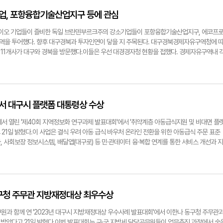
금속, 대주기계, 대철, 덴티스, 디젠, 모간, 삼보모터스, 삼익THK, 서한, 세신정밀, 아바코, 아
세운 남부거대경제권에는 대구를 비롯해 부산·울산·광주와 경북, 전남, 전북, 경남도, 제주가 
, 엘앤에프, 와우텍, 우방, 이수페타시스, 제이브이엠, 진양오일씰, 태왕이앤씨, 태일정밀, 
께 발전하는 산업 재배치의 전진기지로서 지방시대 구현의 실질적 주역으로 도약해야 한다는
업, 포항융합기술산업지구 등에 관심
, 한국도키멕, 한국에스케이에프씰, DGB데이터시스템2023년 대구 고용친화기업 인증서 수
 대구를 손꼽은 것은 TK신공항경제권 구축, 첨단신산업육성, 공항이전 후적지 등의 도심 신
. 군위군의 대구시 편입에 따라 특·광역시 중 가장 큰 면적을 지닌 도시라는 점도 부각했다.
 바이오 기업들이 즐비한 독일 브란덴부르크주의 강소기업들이 포항융합기술산업지구, 에코프
 사통팔달의 광역교통망 요충지, 구미·포항·울산·창원 등 산업거점도시가 다수 포진돼 있다
역을 투어했다. 향후 대구경북과 투자인연이 닿을 지 주목된다. 대구경북경제자유구역청에 
 향후 대구에서 100조원 가량의 신규투자가 이뤄졌다고 가정할 경우, 남부거대경제권 전체에
11개사가 대구와 경북을 방문했다.이들은 우선 대경경자청 현황을 접했다. 경제자유구역내 
 생산유발효과는 162조원(대구 125조원), 부가가치 유발효과 58조5천억원(대구 46조3천
폈다. 이어 포항융합기술산업지구 및 2차전지 소재 기업, 에코프로 포항캠퍼스 등을 투어했다
 80만5천명)으로 추정됐다. 이 결과를 종합하면 대구에 투자가 증대되면 전국적 지역경제 파
중심지이자, 국내 최초 식물기반 백신분야 기업지원시설이 있는 포항융합기술산업지구에 대해
창출된다. 그는 대구가 남부거대경제권을 주도하기 위한 과제도 함께 제시했다. 우선 신공항
경경제자유구역을 방문한 브란덴부르크주 강소기업은 레이저 로봇생산과 배터리, 반도체, 자
벌 물류·여객 복합 TK신공항의 2030년 차질없는 개항△신공항 연계 광역 교통망 개발△신
과 관련된 기업들이다.대구경북과 협업할 수 있는 교집합을 찾을 수 있을 지 기대를 모았다. 독
존 조성△첨단산업단지와 스마트 물류단지 조성△공항이전 후적지(K-2)의 글로벌 랜드마크 
의 선두주자 테슬라 기가팩토리 공장과 바스프(BASF) 2차전지 양극재 공장, 메르세데스 벤
서 대구시 플랫폼 대통령상 수상
지목했다.아울러 '기회발전특구' 지정 등을 통한 획기적 조세감면, 규제혁신 등으로 대구 5대
베를린 케미, 바이엘 및 베이어스도르프 등 글로벌 제약사들도 대거 입주해 있다.김병삼 대구경
스케어·ABB)을 육성, 앵커기업을 비롯한 국내외 기업유치가 활발하게 이뤄지는 기업활동거
합기술산업지구에 글로벌 사업을 지향하는 국내외 제약·바이오 기업들의 입주 문의가 줄을 
에서 열린 '제40회 지역정보화 연구과제 발표대회'에서 '취약계층 아동급식지원 및 비대면 플
대구 북구 산격동 일대)와 수성알파시티를 '대구형 뉴(New) 판교'으로 구축해야 한다는 주장
 행정적·재정적 지원을 위해 최대한 노력할 것"이라고 말했다.손선우기자
21일 밝혔다.이 사업은 결식 우려 아동 급식 바우처 온라인 전환을 위한 아동급식 주문 표준
 위한 양질의 신규 일자리를 대폭 확보, 스위스 등 신산업 강국처럼 기업, 대학 및 R&D기관과
지난 20일 대구경북경제자유구역청은 첨단산업의 요충지로 통하는 독일 브란덴부르크주 강소기업
 사회보장 정보시스템, 배달앱(대구로) 등 민·관데이터 융·복합 연계를 통한 서비스 개선과 지
단지 개발, 디지털 혁신거점사업 도 반드시 동반돼야 한다고 주장했다. 박 원장은 "전국인구
역 투어를 진행하고 있다. 지난 20일 대구경북경제자유구역청은 첨단산업의 요충지로 통하는
용자 중심의 데이터 기반 의사결정 지원 서비스도 제공했다는 평가를 받았다.'지역정보화 연
50현상'을 극복하는데 있어서 대구중심의 남부거대경제권이 시대적 과제인 '지방시대 산업재배
사를 대상으로 대구경북경자구역 투어를 진행하고 있다.
우수한 정보화 정책과 관련된 연구과제 또는 디지털 기술 활용 추진사례를 발표하는 대회다. 
 거듭 강조했다. 심포지엄에는 이원섭 전 한국지역학회장, 송우경 산업연구원 지역정책실장, 복
고 국민심사·서면심사 등을 통해 선정된 10개 시·도를 대상으로 최종 발표심사와 현장평가를 
 등도 주제발표를 했다. 손선우기자 sunwoo@yeongnam.com남부거대경제권 구상도
sunwoo@yeongnam.com지난 19~20일 전남 여수에서 열린 '제40회 지역정보화 연
구시에서 시행한 '취약계층 아동급식지원 및 비대면 플랫폼 구축사업'이 대통령상을 수상했다.
남구청 주무관 지방재정대상 최우수상
원과 함께 연 '2023년 대구시 지방재정대상 우수사례 발표대회'에서 이한나 동구청 주무관
받았다고 21일 밝혔다.이번 발표대회는 구·군 지방세 담당공무원들이 업무추진 과정에서 숨