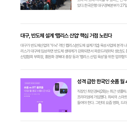
제작·방영된 바 있고, '비질란테'도
돼 오는 12월 수성알파시티에 문을
있다.한국은행 대구경북본부가 27일
스타 천대리'의 박경원 작가가 연사로
결합 추진) 실증, 기업성장 지원, 
대비 3.6포인트 하락한 102.8로 조
권/Intellectual Property
체인을 완성할 계획이다.이를 위해 
8월(106.4)에는 두 달 연속 크게
1위를 차지한 인기 웹툰 '복수를 후
기업 10개사를 모집하고, VC투자상
국 평균(99.7)에 비해선 3.1포인
콘텐츠산업 관계자들과의 교류를 통
개발 환경도 조성한다. 대구 메인넷 
됐다. 현재 경기판단 CSI(74)와 
품전시 및 비즈니스 미팅을 지원하는
비스 개발을 지원하고, 블록체인 기
5포인트, 9포인트 하락했다. 취업기
대구, 반도체 설계 '팹리스 산업' 핵심 거점 노린다
전문가 컨퍼런스도 열린다. 이번 행사
크'를 운영할 예정이다.지역 청년들
가장 어둡게 보는 것으로 조사됐다. 이어
텐츠 IP 사업확장 전략', 최경희 
험하는 맞춤형 인력양성도 함께 추
속될 것으로 예상했다. 1년 후를 내
대구가 반도체산업의 '두뇌' 격인 팹리스(반도체 설계기업) 육성사업에 본격 
디어 분야는 유명 유튜버 '가요이'와 
치로 관련 산업 육성 체계를 완성했다
으로 소비자물가 상승률이 3%대에 
리스가 대구에 입성하면 반도체 생태계가 강화되면서 파운드리(위탁 생산)도 
캐릭터 퍼레이드, 보드게임 체험 등
하락한 114였다. 물가상승률 반등에
산업협회 부회장, 홍원화 경북대 총장 등과 '팹리스 산업 육성'을 위한 업무
경제혁신센터가 함께 추진하는 채용박
된다.최근 서울 등 수도권을 시작으로
및 전문교육 지원 △팹리스 기업투자 촉진 △설계 전문인력 양성 등이다. 특
개별 컨설팅을 지원할 예정이다. 일반 
격전망지수는 전월 (103) 대비 5포인
에 대한 참여의향서를 대구시에 전달해 주목된다.대구시는 비메모리 반도체 
로 유명한 <주>제이샤는 포토존을
는 지난 6~20일까지 대구경북지역 
있다. 업계에 따르면 삼성전자·SK하이닉스 등 메모리 기업의 시장점유율은 세계
분장 체험 이벤트를 준비했다.조경
심리가 석달 만에 큰 폭으로 하락했
매출 1조원을 넘는 기업은 'LX세미콘' 한 곳뿐이다. 1천억원을 넘는 기업도
성격 급한 한국인 숏폼 월 
으로 성장할 수 있길 바란다"고 말했다
을 서고 있는 모습. 영남일보DB대
그 중요성과 가치가 커지고 있다. 전방위적 육성책이 시급한 실정이다. 대구시
공유명 크리에이터 출연진. 대구시 
재를 적시 공급해 지역에 뿌리를 내리게 하겠다는 구상을 갖고 있다. 팹리스 
직장인 최민경씨(28)는 최근 넷플릭
설계 툴 및 시제작 지원 사업도 추진해 이들 기업과의 접점을 넓힐 계획이다.
프리미엄에 가입했다. 최씨의 스마트폰
'반도체공동연구소' '반도체특성화대학(경북대)' '반도체마이스터고' 등 국비 
들여야 한다. 그런데 요즘 영화, 
이다. 현재 경북대는 연간 1천700명의 반도체 인력을 배출하고 있다. 2025년
(OTT)보다 숏폼(짧은 영상콘텐츠)을
된다.이종화 경제부시장은 "이번 협약 체결은 대구가 비수도권 팹리스 산업의
애플리케이션·리테일 분석 서비스 와
으로 재도약해 팹리스 산업의 글로벌 경쟁력 확보에 큰 도움이 될 수 있도록 적극
간 사용 시간 비교 조사 결과를 26
간29분으로 나타났다. OTT 플랫폼