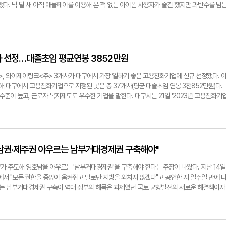
상승했다. 넉 달 새 아직 애플페이를 이용해 본 적 없는 아이폰 사용자가 줄긴 했지만 과반수를 넘
 있는 이들 가운데 자주 이용한다는 응답은 14.8%→18.9%로 4.1%포인트 늘었다. 하지
않는다는 응답은 11.9%→17.6%로 5.7%포인트 증가했다. 애플페이를 아직 안 써본 아이폰
 애플페이 이용 중단자도 사용자만큼 많은 셈이다.근거리무선통신(NFC) 결제 서비스 '애플페
일하게 현대카드와 서비스 독점 제휴를 맺고 출시했다. 애플페이의 한국 상륙으로 현대카드는 신
봤다. 여신금융협회에 따르면 올 1~8월 현대카드의 신규 회원 수는 109만8천명으로 8개 전
사 선정…대졸초임 평균연봉 3852만원
비 해지율은 51.6%로 가장 낮았다. 1월말 대비 8월말 신규 회원의 증감율은 3.6%로 하나카
하지만 업계에선 예상보다 애플페이 도입 효과가 크지 않다는 평가를 내렸다. 애플페이를 쓸 수 
, 와이제이링크<주> 3개사가 대구에서 가장 일하기 좋은 고용친화기업에 신규 선정됐다. 
아직 많지 않아서다. 애플페이 출시에 발맞춰 일회성으로 가입한 회원 수도 적지않을 것이라는 
해 대구에서 고용친화기업으로 지정된 곳은 총 37개사(평균 대졸초임 연봉 3천852만원)다.
구비한 국내 오프라인 매장은 전체 가맹점의 10% 미만이다. 손선우기자
준이 높고, 근로자 복지제도도 우수한 기업을 말한다. 대구시는 21일 '2023년 고용친화기
플페이 이용 경험 현황. 컨슈머인사이트 제공
용친화기업 3개사는 10대 1의 경쟁률을 뚫었다. 이들 기업의 지난해 평균 매출액은 2천485
. 최근 2년간 평균 고용증가율은 19%, 대졸 초임 평균연봉 3천738만원이다. 법정 기준 이
다.재인증 고용친화기업은 대구은행, 경창산업,구영테크, 대동금속, 덴티스, 삼보모터스, 대구
프, 우방, 한국OSG, 에스엔에스텍, 서한, 태왕이앤씨, 제이브이엠, 피에이치에이 등 34개사다
 평균 근로자 수는 466명으로 파악됐다. 최근 2년간 평균 고용증가율은 9%, 대졸 초임 평균
남권·제주권 아우르는 남부거대경제권 구축해야"
 이상의 복지제도를 평균 24종 운영하고 있다. 이중 엘앤에프·삼익THK·대주기계 3사는 우수
및 근무환경 개선 노력이 가장 뚜렷하게 나타나서다. 우수 재인증기업의 평균 근로자수는
가 주도해 영호남을 아우르는 '남부거대경제권'을 구축해야 한다는 주장이 나왔다. 지난 14일
51만원이다. 최근 2년간 평균 고용인원 증가율은 64%이고, 복지제도는 평균 34종에 이른다.
 "모든 권한을 중앙이 움켜쥐고 말로만 지방을 외치지 않겠다"고 공언한 지 일주일 만에 
용친화기업으로 선정된 제조업체 중 고용인원이 가장 많다. 이어 경창산업(1천366명), 대구텍
하는 남부거대경제권 구축이 역대 정부의 해묵은 과제였던 국토 균형발전의 새로운 해결책이자
명) 등의 순이다. 고용친화기업으로 선정되면 직원복지제도 및 휴게시설 확충비를 지원(기업당 1천
 대구정책연구원은 21일 오후 연구원 대회의실에서 '지방시대와 산업재배치'를 주제로 심포지엄
기업홍보영상제작도 지원받을 수 있다. 손선우기자 sunwoo@yeongnam.com▶신규 고용
과 연계, 국토균형발전을 위한 산업재배치 전략 등을 논의하고 공감대를 마련하는 자리다. 이날
코포레이션, 와이제이링크 ▶재인증 고용친화기업 34개사 명단 경창산업, 경창정공,구영테크,
구원장은 "대구 주도로 영호남을 아우르는 남부거대경제권을 구축해야 국토균형발전을 촉진