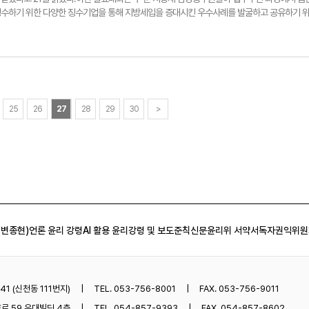
징수하기 위한 다양한 징수기업을 통해 지방세입을 증대시킨 우수사례를 발굴하고 공유하기 
출한 지방세 및 세외수입 분야 지방재정 우수사례 16건 가운데 선정한 우수사례 6건에 대한 
 지방세 분야 '대포차 정리'를 사례로 발표하고 노 남구청 주무관은 세외수입 분야 '도로점용
 이어 우수에는 서구청, 동구청, 장려에는 수성구청, 중구청이 각각 수상했다.이번 발표대회에
 내달 행정안전부 주관으로 개최되는 '제16회 대한민국 지방재정대상 선정대회'에 대구시 우
 기획조정실장은 "이번 발표대회는 어려운 세입 여건 속에서 적극 발굴한 다양한 세입 증대 
 상호 벤치마킹할 수 있는 좋은 기회였다"면서 "앞으로도 지방재정 확충을 위해 참신한 아이디
 계획"이라고 말했다.한편 대구시는 지난해 대한민국 지방재정대상 선정대회에서 장관상과 함
25
26
27
28
29
30
>
21년에는 국무총리상 등 2개의 상과 함께 특별교부세 4억원의 재정특전을 받은 바 있다.손선
om2023년 대구시 지방재정대상 우수사례 발표대회.
 변종현)
언론 윤리 강령
AI 활용 윤리강령 및 보도준칙
신문윤리위 서약서
독자권익위원
1 (신천동 111번지)
TEL. 053-756-8001
FAX. 053-756-9011
로 59 우대빌딩 4층
TEL. 054-857-9393
FAX. 054-857-8602