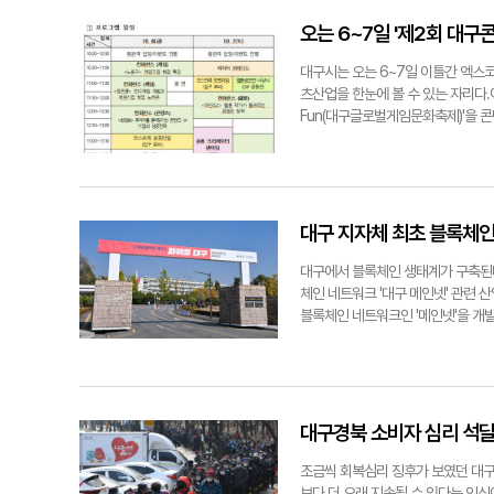
이 전국에서 가장 높은 편(서구 1위
양광 등을 이용해 필요한 에너지를 
오는 6~7일 '제2회 대구
택국장은 "시민들의 에너지복지를 
확보할 것"이라고 말했다.손선우기자 
대구시는 오는 6~7일 이틀간 엑스코에
츠산업을 한눈에 볼 수 있는 자리다.
Fun(대구글로벌게임문화축제)'을 콘
텐츠 종합전시회로 전문성을 높이기
과 대구창조경제혁신센터가 협력기관으로
타, 콘텐츠 전시·체험, 크리에이터 
로 운영된다.게임 분야에선 지난 대구
의 자회사 <주>님블뉴런에서 만든 
대구 지자체 최초 블록체인
님블뉴런은 이번 행사를 위해 쿠폰 
테인먼트와 <주>엔젤게임즈도 단독
대구에서 블록체인 생태계가 구축된다
테인먼트는 자사의 인기 게임 '테일즈 
체인 네트워크 '대구 메인넷' 관련 
18년 동안 사랑을 받고 있는 PC 
블록체인 네트워크인 '메인넷'을 
'신비아파트'를 모티브로 제작된 모
메인넷 플랫폼은 블록체인 코어, 스마
예상하고 한정판 굿즈 제공 이벤트를 
(NFT), 토큰증권(STO) 등 다
월드'를 선보일 예정이다. 웹툰 원작
의 대안으로 거론되는 분산형 네트워
스:이터널 월드'는 최근 북미 비공
코어는 블록체인 핵심기술이다. 스
게는 신작 시연의 기회를 제공하고,
자가 원하는 블록체인을 쉽게 만들수
대구경북 소비자 심리 석달 
컨퍼런스 및 유명 웹툰작가 초청강연
해 타 도시와 차별화된 생태계 조성
일에는 김규삼 작가가 '글로벌로 뻗
를 통합하는 전자지갑 'D마일'을 
조금씩 회복심리 징후가 보였던 대구
고등학교', '만렙소녀 오오라', '하
한 부정적 인식을 해소하고, 대시민
보다 더 오래 지속될 수 있다는 인