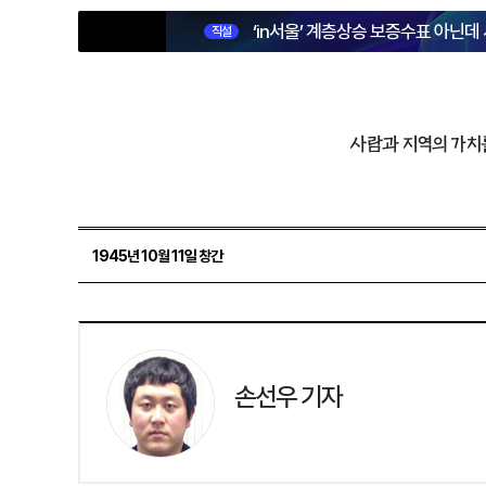
‘in서울’ 계층상승 보증수표 아닌데
직설
사람과 지역의 가치
1945년 10월 11일 창간
손선우 기자