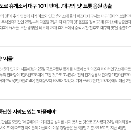
 숏폼 플랫폼 '틱톡' 앱은 1인당 월 평균 사용시간이 21시간25분으로 집계됐다. OTT 플랫폼
도로 휴게소서 대구 10미 판매…'대구의 맛' 트롯 음원 송출
시간(7시간7분)과 비교해 3배나 높았다.같은 기간 넷플릭스 앱 사용자 수는 1천207만명으로,
2배 이상 많았다. 하지만 월 사용시간 합계는 틱톡(85억분)이 넷플릭스(52억분)보다 33억분
대구의 맛'이 추석 연휴에 지역 마트와 인근 휴게소에 울려 퍼진다.대구시는 대구 10미의 브랜드
어지면 보지 않는 젊은 층의 영상 시청 행태가 반영된 것이다. 이미 수년 전 SNS에서 콘텐츠 
추석연휴기간인 26일부터 다음달 3일까지 '대구의 맛' 음원을 경북 23개 휴게소에 송출한다
숏폼 플랫폼의 대표주자는 중국 동영상 공유 플랫폼 '틱톡'이다. 틱톡은 국경을 초월한 커뮤니
휴게소(서울, 부산 방향)을 비롯해 23개 휴게소에서 중식 시간 전후로 '대구의 맛'을 송출하
컬쳐'와 세계를 넘나드는 '밈(meme·인터넷에서 모방 형태로 전파되는 문화 요소 및 유행)'을 
찜갈비, 누른국수, 납작만두 등 대구 대표음식 6가지를 판매한다. 대구 10미는 올초 16개 휴
 인스타그램은 지난해 2월 숏폼 플랫폼인 '릴스'를 도입했다.손선우기자
구의 맛'은 작곡가 김재곤이 만들고 가수 김나희가 불렀다. 3분34초간 빠른 템포로 진행되는
과 OTT 플랫폼 1인당 월 평균 사용시간 비교. 틱톡과 넷플릭스 앱 사용 비교.
기, 따로국밥, 막창구이, 찜갈비 등 대구를 대표하는 음식이 가사에 등장한다.아울러 대구마트
과 연계해 '대구의 맛'에 대한 각종 홍보도 진행한다. 할인 품목은 계란, 과일, 닭, 고기류, 
자 sunwoo@yeongnam.com지난 22일 대구마트유통협동조합 회원들이 대구삼성창조캠
 '시들'
 내걸었다.
오닉6의 인기가 시들해졌다.25일 국토교통부 통계를 사용하는 카이즈유 데이터연구소에 따르
누적 판매량이 1만8천828대에 그친 것으로 조사됐다. 전체 전기승용차 판매량 11만9천829
아이오닉5(1만9천414대) 판매량보다 586대 적었다. 기아 EV6(2만1천297대)에 비해선 2천
월 판매량은 1만1천210대로, EV6(8천271대)와 아이오닉5(7천454대)를 앞질렀지만, 올 들
6의 용도별 판매율은 자가용(69%)이 가장 높았다. 택시는 18.8%, 렌트는 11.6%였다.
 많았고 법인 및 사업자는 42.4%로 나타났다.아이오닉6는 50대(2천244대)와 40대(2천
대는 1천391대, 30대는 1천379대로 집계됐다. 가장 많이 팔린 등급은 롱레인지 프레스티지로
woo@yeongnam.com출시 1년 아이오닉6 신차등록 월별 대수 현황. 아이오닉6 출시 1년
중단한 사람도 있는 '애플페이'
 관심을 모았던 '애플페이'가 기대만큼 성과를 내지 못하는 것으로 조사됐다.24일 데이터융
이트'에 따르면 아이폰의 애플페이 이용 경험률은 올 8월말 기준 36.5%로, 지난 4월말