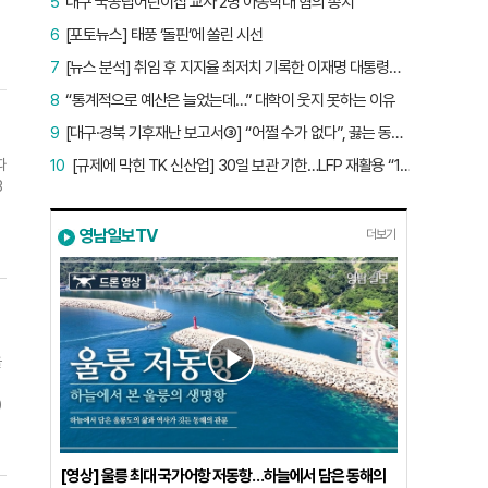
5
대구 국공립어린이집 교사 2명 아동학대 혐의 송치
6
[포토뉴스] 태풍 ‘돌핀’에 쏠린 시선
7
[뉴스 분석] 취임 후 지지율 최저치 기록한 이재명 대통령…왜?
8
“통계적으로 예산은 늘었는데…” 대학이 웃지 못하는 이유
9
[대구·경북 기후재난 보고서③] “어쩔 수가 없다”, 끓는 동해…‘절멸 위기’ 경북 수산업
따
10
[규제에 막힌 TK 신산업] 30일 보관 기한…LFP 재활용 “180일로 늘려야”
3
인
영남일보TV
더보기
지
됐
업
율
0
비
[영상] 울릉 최대 국가어항 저동항…하늘에서 담은 동해의