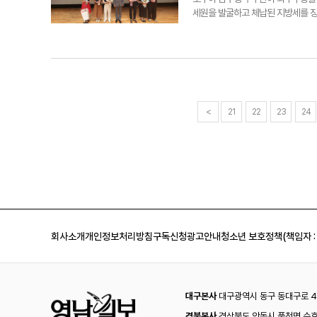
세원을 발굴하고 체납된 지방세를 
해 마련됐다.대구시는 구·군에서 제
표대회를 열었다.이 동구청 주무관은
징수관리 효율화' 사례를 내놓았다.
참가한 각 분야별 3건의 우수사례는
사례로 참가하게 된다.황순조 대구시
법 등 업무 노하우를 공유·전파하고
어 발굴과 확산에 더욱 노력해 나갈
<
21
22
23
24
께 특별교부세 1억원을 받았다. 20
기자 sunwoo@yeongnam.c
회사소개
개인정보처리방침
구독신청
광고안내
청소년 보호정책(책임자 :
대구본사
대구광역시 동구 동대구로 44
경북본사
경상북도 안동시 풍천면 수호