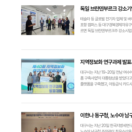
금용기계, 대구은행, 대구텍(유), 대동
해야 한다"고 강조했다.박 원장이 내
진엑스텍, 에스앤에스텍, 에스제이에프
함된다. 대구가 영호남와 제주가 함
독일 브란덴부르크 강소기
에이치엔, 피에이치에이, 한국OSG
이유다. 남부거대경제권의 중심지로는
식.
성장거점이 조성된다는 점을 감안했다
테슬라 등 글로벌 전기차 업체 및
달빛고속철도(대구~광주)건설을 통한
포항 캠퍼스 등 대구경북경제자유구
점도 강점으로 내세웠다. 박 원장은
르면 독일 브란덴부르크주 강소시업 
대한 주요 경제 파급효과도 추정했다.
지구의 강점과 입주현황을 꼼꼼히 살
원), 취업유발효과 95만3천명(대구
특히 제약 및 바이오 R&D분야의 
효과의 78%가 남부거대경제권에서 
적잖은 관심을 나타냈다. 이번에 대
관련 과제들이 눈에 띄었다. △글로
차, 전자, 수소 등 대부분 첨단업종
항 경제권에 에어시티 개발 및 프리
브란덴부르크주는 전기 모빌리티 산업
지역정보화 연구과제 발표
로젝트의 원활한 추진을 선결과제로 
츠 공장이 있는 지역이다. 다케다, 
신산업(로봇·반도체·미래모빌리티·헬
북경제자유구역청장은 "최근 포항융
대구시는 지난 19~20일 전남 여수
화가 요구된다고 했다. 도심융합특구(
고 있다"며 "이들 입주기업에 대한
폼 구축사업'이 대통령상을 받았다고 
도 폈다. 첨단기업 등 청년층 유입을
sunwoo@yeongnam.com
플랫폼을 구축했고, 아동급식 카드사,
상호협력을 통한 인재양성, 로봇실증
11개사를 대상으로 대구경북경자구
능형 아동급식 분석서비스를 통해 사
50%를 상회하는 이른바 '수도권 
독일 브란덴부르크주 강소기업 11개
과제 발표대회'는 전국 자치단체의 
치'의 실질적 역할을 해야 한다"고
국 16개 시·도가 연구과제를 제출하
규 한국산업단지공단 산업입지연구소장
산해 수상기관을 선정했다.손선우기자 
대구중심 남부거대경제권 파급효과
과제 발표대회'에서 전국 최초로 대
이한나 동구청, 노수아 
대구시는 지난 20일 한국지방세연구
노수아 남구청 주무관이 최우수상을 