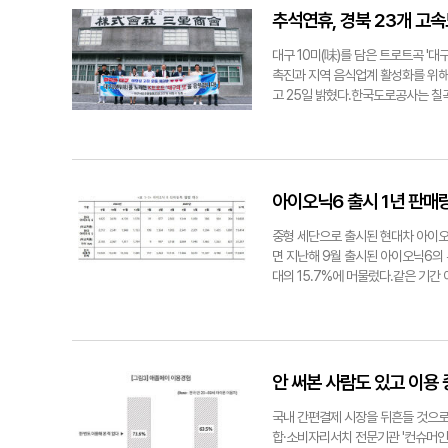
5배 이상 높았다.MZ세대가 즐겨보는
추석연휴, 경북 23개 고속
'넷플릭스' 앱의 1인당 월 평균 사용
틱톡 앱의 사용자 수(663만명)보다 
대구 10미(味)를 담은 트로트곡 '
더 많았다.이 같은 양상은 영상이 길
촉진과 지역 음식업계 활성화를 위해 
비 방식이 숏폼 중심으로 바뀌었다. 
고 25일 밝혔다.한국도로공사는 칠곡
역할을 한다. 지역 특징을 살린 '서브
따로국밥, 야끼우동, 무침회, 동인동 
께 일으켰다. 이에 따라 페이스북과
소에서 판매하다가 7곳이 늘었다.'대
sunwoo@yeongnam.com숏폼
멜로디에 납작만두, 누른국수, 뭉티
통협동조합은 추석 연휴 동안 식품 할인
용유, 라면, 조미류 등이다.손선우기
아이오닉6 출시 1년 판매량
퍼스에서 '대구의 맛' 홍보 현수막을
중형 세단으로 출시된 현대차 아이
면 지난해 9월 출시된 아이오닉6의 
대의 15.7%에 머물렀다.같은 기간 
469대나 차이가 났다. 지난해 9~12
어 판매량이 급격히 줄어들었다.아이오닉
소비자 유형은 개인이 57.6%로 가장
237대)의 구매가 가장 많았다. 60
50.3%를 차지했다.손선우기자 sun
안 써본 사람도 있고 이용 
판매 현황.
국내 간편결제 시장을 뒤흔들 것으로
합·소비자리서치 전문기관 '컨슈머인사