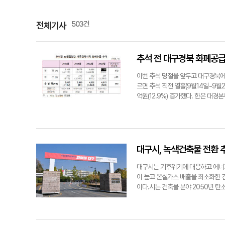
503건
전체기사
추석 전 대구경북 화폐공급
이번 추석 명절을 앞두고 대구경북에
르면 추석 직전 열흘(9월14일~9월
억원(12.9%) 증가했다. 한은 대
구경북의 발행 화폐는 5천166억원이
2020년(6천165억원)에 비해서는
난해 대비 8.0% 줄어들었다. 한국
다. 이는 최근 4년 동안 가정 적은
에서 환수액을 뺀 금액으로 올해 추석
대구시, 녹색건축물 전환
509억원으로 직전년(3천816억원
수요 둔화 등이 발행액 감소 요인으로
대구시는 기후위기에 대응하고 에너
일간 대구경북 화폐수급 추이. 한국
이 높고 온실가스 배출을 최소화한 
이다.시는 건축물 분야 2050년 탄
년에 2018년 대비 온실가스 배출을
추진하는 게 골자다.건축물 분야는 시
용이 크게 오르는 등 에너지비용이 증