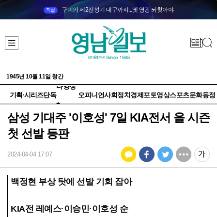
구미의 제2전성기 대구까지...옛 영광 되찾아야
직설
1945년 10월 11일 창간
다양성
기획·시리즈
단독
오피니언
사회
정치
경제
포토
영상
스포츠
문화
동정
+
삼성 기대주 '이호성' 7일 KIA전서 올 시즌
첫 선발 등판
2024-04-04 17:07
백정현 부상 탓에 선발 기회 잡아
KIA전 레예스·이승민·이호성 순