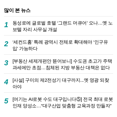
많이 본 뉴스
동성로에 글로벌 호텔 ‘그랜드 머큐어’ 오나…옛 노
1
보텔 자리 사무실 개설
‘세컨드홈’ 특례 광역시 전체로 확대해야 ‘인구유
2
입’ 가능하다
[부동산 세제개편안 뜯어보니] 수도권 초고가 주택
3
과세에만 초점…침체된 지방 부동산 대책은 없다
[사설] 구미의 제2전성기 대구까지...옛 영광 되찾
4
아야
[여기는 AI로봇 수도 대구입니다⑤] 전국 최대 로봇
5
인재 양성소…“대구산업 맞춤형 교육과정 만들자”