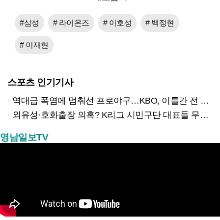
#삼성
# 라이온즈
# 이호성
# 백정현
# 이재현
스포츠 인기기사
역대급 폭염에 멈춰선 프로야구…KBO, 이틀간 전 경기 전격 취소
외유성·호화출장 의혹? K리그 시민구단 대표들 무더기 고발당해
영남일보TV