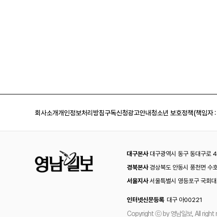
회사소개
개인정보처리방침
구독신청
광고안내
청소년 보호정책(책임자 :
대구본사
대구광역시 동구 동대구로 44
경북본사
경상북도 안동시 풍천면 수호
서울지사
서울특별시 영등포구 국회대로
인터넷신문등록
대구 아00221
Copyright ⓒ by 영남일보, All right 