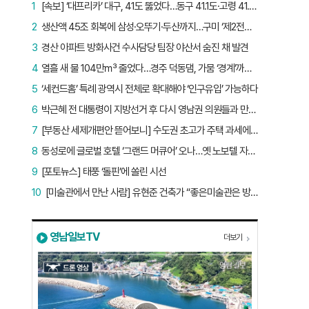
1
[속보] ‘대프리카’ 대구, 41도 뚫었다…동구 41.1도·고령 41.2도
2
생산액 45조 회복에 삼성·오뚜기·두산까지…구미 ‘제2전성기’ 시작됐다
3
경산 아파트 방화사건 수사담당 팀장 야산서 숨진 채 발견
4
열흘 새 물 104만㎥ 줄었다…경주 덕동댐, 가뭄 ‘경계’까지 5.7%p
5
‘세컨드홈’ 특례 광역시 전체로 확대해야 ‘인구유입’ 가능하다
6
박근혜 전 대통령이 지방선거 후 다시 영남권 의원들과 만난 이유는?
7
[부동산 세제개편안 뜯어보니] 수도권 초고가 주택 과세에만 초점…침체된 지방 부동산 대책은 없다
8
동성로에 글로벌 호텔 ‘그랜드 머큐어’ 오나…옛 노보텔 자리 사무실 개설
9
[포토뉴스] 태풍 ‘돌핀’에 쏠린 시선
10
[미술관에서 만난 사람] 유현준 건축가 “좋은미술관은 방문객이 많은 미술관”
영남일보TV
더보기