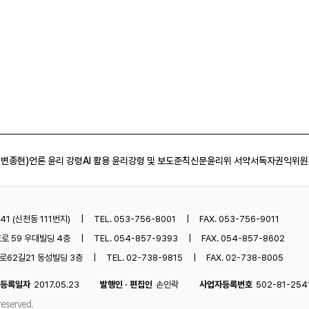
 변종현)
언론 윤리 강령
AI 활용 윤리강령 및 보도준칙
신문윤리위 서약서
독자권익위원
1 (신천동 111번지)
TEL. 053-756-8001
FAX. 053-756-9011
로 59 우대빌딩 4층
TEL. 054-857-9393
FAX. 054-857-8602
62길21 동성빌딩 3층
TEL. 02-738-9815
FAX. 02-738-8005
등록일자
2017.05.23
발행인 · 편집인
손인락
사업자등록번호
502-81-254
reserved.