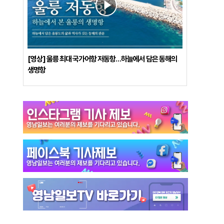
[영상] 울릉 최대 국가어항 저동항…하늘에서 담은 동해의
생명항