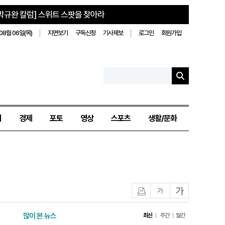
박규완 칼럼] 스위트 스팟을 찾아라
08월 06일(목)
지면보기
구독신청
기사제보
로그인
회원가입
치
경제
포토
영상
스포츠
생활/문화
인쇄
글자작게
글자크게
많이 본 뉴스
최신
주간
월간