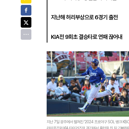
페이스북
지난해 허리부상으로 6경기 출전
트위터
전체
KIA전 9회초 결승타로 연패 끊어내
지난 7일 광주에서 펼쳐진 '2024 프로야구 SOL 뱅크 KB
라이온즈와 KIA 타이거즈의 경기에서 홈런을 친 뒤 기뻐하