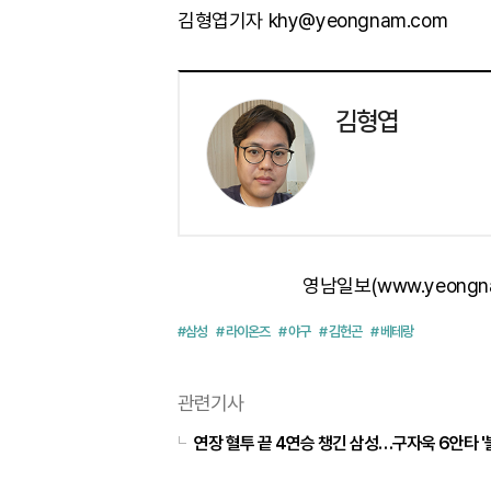
김형엽기자 khy@yeongnam.com
김형엽
영남일보(www.yeongn
#삼성
# 라이온즈
# 야구
# 김헌곤
# 베테랑
관련기사
연장 혈투 끝 4연승 챙긴 삼성…구자욱 6안타 '