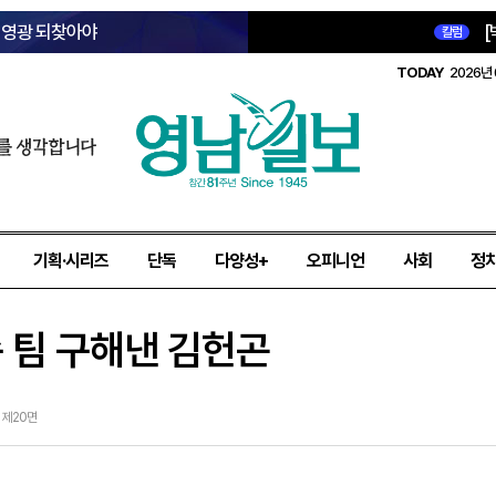
옛 영광 되찾아야
[
칼럼
TODAY
2026년 
를 생각합니다
기획·시리즈
단독
다양성+
오피니언
사회
정
속 팀 구해낸 김헌곤
1 제20면