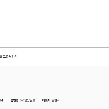
회
고충처리인
14
법인명
(주)영남일보
대표자
손인락