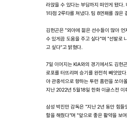
라앉을 수 있다는 부담까지 떠안게 됐다.
1타점 2루타를 쳐냈다. 팀 8연패를 끊은
김헌곤은 "외야에 젊은 선수들이 많아 언
수 있게끔 도움을 주고 싶다"며 "선발로 
고 싶다"고 밝혔다.
7일 이어지는 KIA와의 경기에서도 김헌곤
로포를 터뜨리며 승기를 완전히 빼앗았다.
야 관중석으로 향하는 투런 홈런을 쏘아올
지난 2022년 5월18일 한화 이글스전 이
삼성 박진만 감독은 "지난 2년 동안 힘들
할을 해줬다"며 "앞으로 좋은 활약을 보