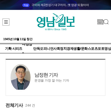
구미의 제2전성기 대구까지...옛 영광 되찾아야
직설
1945년 10월 11일 창간
다양성
기획·시리즈
단독
오피니언
사회
정치
경제
생활/문화
스포츠
포토
영상
+
남정현 기자
문경을 가장 잘 아는 기자
전체기사
244 건