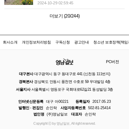
2024-10-29 02:59:45
더보기 (
20
/
244
)
회사소개
개인정보처리방침
구독신청
광고안내
청소년 보호정책(책임자
PC버전
대구본사
대구광역시 동구 동대구로 441 (신천동 111번지)
경북본사
경상북도 안동시 풍천면 수호로 59 우대빌딩 4층
서울지사
서울특별시 영등포구 국회대로62길21 동성빌딩 3층
인터넷신문등록
대구 아00221
등록일자
2017.05.23
발행인 · 편집인
손인락
사업자등록번호
502-81-25414
법인명
(주)영남일보
대표자
손인락
Copyright ⓒ by 영남일보, All right reserved.