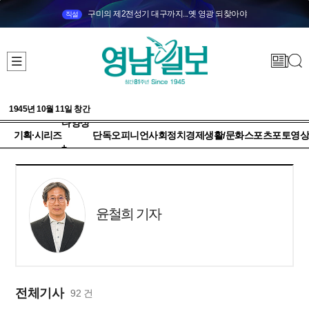
구미의 제2전성기 대구까지...옛 영광 되찾아야
직설
1945년 10월 11일 창간
다양성
기획·시리즈
단독
오피니언
사회
정치
경제
생활/문화
스포츠
포토
영상
+
윤철희 기자
전체기사
92 건