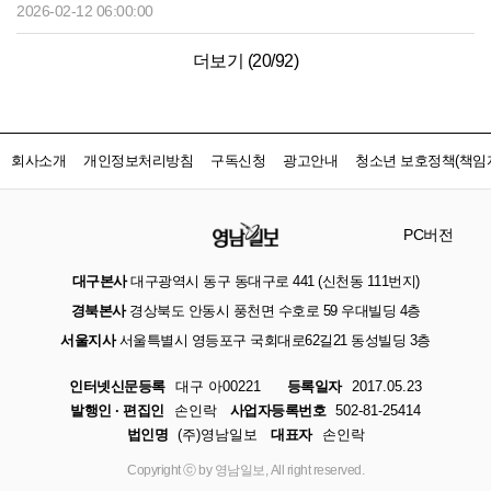
2026-02-12 06:00:00
더보기 (
20
/
92
)
회사소개
개인정보처리방침
구독신청
광고안내
청소년 보호정책(책임자
PC버전
대구본사
대구광역시 동구 동대구로 441 (신천동 111번지)
경북본사
경상북도 안동시 풍천면 수호로 59 우대빌딩 4층
서울지사
서울특별시 영등포구 국회대로62길21 동성빌딩 3층
인터넷신문등록
대구 아00221
등록일자
2017.05.23
발행인 · 편집인
손인락
사업자등록번호
502-81-25414
법인명
(주)영남일보
대표자
손인락
Copyright ⓒ by 영남일보, All right reserved.