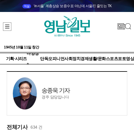
‘in서울’ 계층상승 보증수표 아닌데 서울行 줄잇는 TK
직설
1945년 10월 11일 창간
다양성
기획·시리즈
단독
오피니언
사회
정치
경제
생활/문화
스포츠
포토
영상
+
송종욱 기자
경주 담당입니다
전체기사
634 건