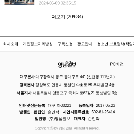
2024-06-09 02:35:15
더보기 (
20
/
634
)
회사소개
개인정보처리방침
구독신청
광고안내
청소년 보호정책(책임자
PC버전
대구본사
대구광역시 동구 동대구로 441 (신천동 111번지)
경북본사
경상북도 안동시 풍천면 수호로 59 우대빌딩 4층
서울지사
서울특별시 영등포구 국회대로62길21 동성빌딩 3층
인터넷신문등록
대구 아00221
등록일자
2017.05.23
발행인 · 편집인
손인락
사업자등록번호
502-81-25414
법인명
(주)영남일보
대표자
손인락
Copyright ⓒ by 영남일보, All right reserved.