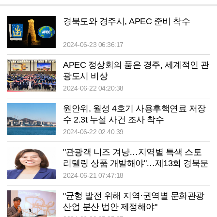
경북도와 경주시, APEC 준비 착수
2024-06-23 06:36:17
APEC 정상회의 품은 경주, 세계적인 관
광도시 비상
2024-06-22 04:20:38
원안위, 월성 4호기 사용후핵연료 저장
수 2.3t 누설 사건 조사 착수
2024-06-22 02:40:39
"관광객 니즈 겨냥…지역별 특색 스토
리텔링 상품 개발해야"…제13회 경북문
화관광산업 활성화 심포지엄
2024-06-21 07:47:18
"균형 발전 위해 지역·권역별 문화관광
산업 분산 법안 제정해야"