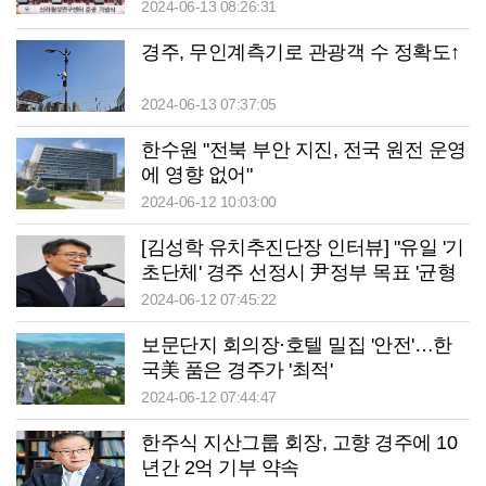
2024-06-13 08:26:31
경주, 무인계측기로 관광객 수 정확도↑
2024-06-13 07:37:05
한수원 "전북 부안 지진, 전국 원전 운영
에 영향 없어"
2024-06-12 10:03:00
[김성학 유치추진단장 인터뷰] "유일 '기
초단체' 경주 선정시 尹정부 목표 '균형
발전' 부합"
2024-06-12 07:45:22
보문단지 회의장·호텔 밀집 '안전'…한
국美 품은 경주가 '최적'
2024-06-12 07:44:47
한주식 지산그룹 회장, 고향 경주에 10
년간 2억 기부 약속