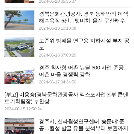
2024-06-20 05:35:37
경북문화관광공사, 경북 동해안의 이색
해수욕장 5선…펫비치 '울진 구산해수
욕장' 등
2024-06-19 10:18:08
고준위 방폐물 연구용 지하시설 부지 공
모
2024-06-18 07:09:20
경주 척사항 어촌 뉴딜 300 사업 준공…
어촌 마을 경쟁력 강화
2024-06-17 04:34:50
[부고] 이용승(경북문화관광공사 엑스포사업본부 콘텐
트기획팀장) 부친상
2024-06-15 12:56:24
경주시, 신라월성연구센터 '숭문대' 준
공…월성 발굴 유물 분석부터 보관까지