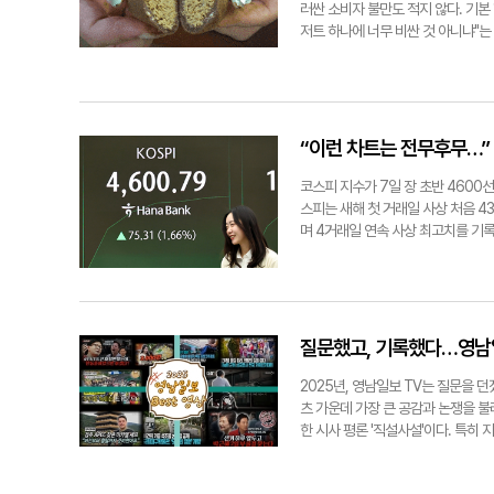
러싼 소비자 불만도 적지 않다. 기본 
저트 하나에 너무 비싼 것 아니냐"는
(45·대구 달서구)씨는 "가격을 보
만 현장의 목소리는 다소 달랐다. 
들은 현실적인 한계를 토로한다. 원가
레드' 등 고가·수입 재료 비중이 높
가격을 높이면서 더 팔고 싶진 않다
“이런 차트는 전무후무…” 
보 디지털팀은 직접 두쫀쿠를 만들어
한 비슷한 재료를 구입해 직접 만들어
코스피 지수가 7일 장 초반 4600
두쫀쿠를 만들기 위해선 △카다이프
스피는 새해 첫 거래일 사상 처음 4
등이 필요했다. 가장 큰 변수는 카다
며 4거래일 연속 사상 최고치를 기록
대란이 이어지는 상황에서 9일까지 
례적이다. 이번 지수 상승은 반도체 
사용할 계획은 없었지만, 일정상 더 
준 14만1천원에 거래됐다. SK하이
실적인 대안이 되지 못했다. 결국 급히
찍었다. 전문가들은 이번 지수 급등
결정이었다. 이밖에 피스타치오 스프레
널리스트는 "이런 차트는 전무후무하다
원, 마시멜로 1㎏ 1만2천960원, 
제, 주주가치 제고, 상법 개정 등 
질문했고, 기록했다…영남일
의 경우, 온라인몰에서 '예약배송'이
SK하이닉스가 올해 200조원 이상
용하면서 실제 지출액은 7만2천53
덧붙였다. 코스피 5000 돌파를 위
2025년, 영남일보 TV는 질문을 
여 결과물이 많지 않을 것이라는 불
면 우선 환율이 떨어져야 하고 현재
츠 가운데 가장 큰 공감과 논쟁을 
가 1만원꼴 아니냐"는 말이 나왔다
요인에 민감한 주식인 만큼 지방선거 
한 시사 평론 '직설사설'이다. 특히 
만들기 절차에 돌입했다. 가장 먼저 
이닉스의 목표주가를 상향 조정했다.
엄 목적은 와이프 대통령 만들기?"
들어가기 때문에 굽는 과정에서 면을
닉스는 80만원에서 112만원으로 조
에서 느낀 의문, 윤석열 전 대통령의