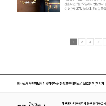
별화된 조리 방식도 한 몫한다. 대구
간을 내년 2월 22일까지 연장했다. 
나면서, 다른 지역 곱창과 맛으로 확
여 명으로 37% 늘었다. 윤상덕 
랑 곱창골목을 중심으로 막창집이 하
인 뿐만 아니라 외국인 관람객 비중도
◆ 대구 막창과 일반 막창의 차이? 
기뻐는 분들도 쉽게 볼 수 있다"고 
구 막창과 일반 막창의 차이'가 연관
에 처음 공개된 첫날인 지난 11월 
이로는 대구 막창에서는 강한 불맛이
터 관람방식을 회차별(30분 단위) 
다. 강력한 화력으로 불향을 입힌 
전시에 대해 "국립박물관 고고학전공 
깊어진다. 두께감있는 막창은 한개를
금관을 한 자리에 모으는 것이 어렵다
대구의 막창장도 빼놓을 수없다. 달콤
나뭇가지 모양의 세움 장식은 천상과
1
2
3
4
한다. ◆ 막창 제대로, 맛있게 먹
각적으로 드러내고 있다"고 말했다.
장 까다롭지 않을까. 막창에 대한 애정
자 lozpjh@yeongnam.com
억해야 한다. 도톰한 굵기의 대구식
밍이다. 뜨거운 막창을 적당히 식혀 
창장을 곁들이기 때문이다. 최근 대
잎을 넣어 향미를 더욱 고조시킨다.
영하는 양승찬(43)씨는 "기계와 참
게 하고 천연방부제 역할을 한다. 
회사소개
개인정보처리방침
구독신청
광고안내
청소년 보호정책(책임자 :
로 준비 중이다"고 말했다. ​ 막창
에서 나온 기름으로 볶아낸 밥맛은 느
새가 덜 나요" 3인3맛 시식단은 이
식을 즐기는 편이다. 막창은 누린내
고소하면서 부드럽다. 대구는 특이하
대구본사
대구광역시 동구 동대구로 44