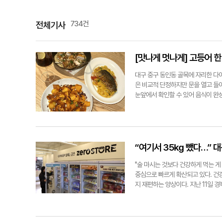
734건
전체기사
[맛나게 멋나게] 고등어 
대구 중구 동인동 골목에 자리한 다
은 비교적 단정하지만 문을 열고 들
눈앞에서 확인할 수 있어 음식이 완
방문객이 많은 이유도 이런 분위기 
막이 통째로 올라가 있어 시선을 사
가져가 가시를 제거하고 먹기 좋게 
어올리고, 해산물 특유의 향이 은은
플 향이 더해져 풍성한 맛을 낸다. 
“여기서 35kg 뺐다…” 대
곁들이면 맛의 균형이 살아나는 조합이
섯 향이 진하게 퍼지는 버섯리조또와
"술 마시는 것보다 건강하게 먹는 게
공간을 찾는다면 동인동 골목의 '피키
중심으로 빠르게 확산되고 있다. 건강을
지 재편하는 양상이다. 지난 11일 
24시간 무인으로 운영되는 이 매장에
칼로리 마카롱과 휘낭시에 등 저당 베
라고 해서 가격이 비싸게 느껴지지도 