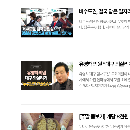
를 계속 주문하는데 수요가 워낙 많다
다"고 말했다. 매장 방문객들은 자리
비수도권, 결국 답은 일자
을 고르고 파츠의 크기, 색깔, 디자
똑같이 만들지 않는 이상 같은 모양의
비수도권은 왜 힘들어졌고, 무엇이 
의 취향을 드러낼 수 있다. 직장인 구
다. 답은 분명했다. 지역이 살아남기 
직접 해보고 싶어서 왔다. 오픈런을 해
동)씨는 "중1, 초1이 되는 자녀와 
다. 전문가들은 이 같은 열풍이 불경
면 돼 경제적 부담이 별로 없다. 손
터 이어져 온 문구 수집 문화의 디지
가깝고, 완성했을 때의 성취감도 크다
유영하 의원 “대구 되살리
현 수단으로 꼽혀왔다. 적은 돈으로도
서 "SNS의 영향도 크다. 단순히 
유영하(대구 달서구갑) 국회의원이 내
정, 완성해 보여주기까지 모두 공유 
사에서 가진 인터뷰에서 "2월 초에 
hellowis@yeongnam.com
수 있다. 박지현기자 lozpjh@yeon
[주말 돋보기] 개당 8천원
두바이쫀득쿠키(이하 두쫀쿠)가 요즘 