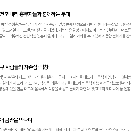
 녹인 화이트 초콜릿을 넣어 고루 섞었다. 완성된 반죽은 넓은 쟁반에 소분해 펼친 뒤 냉동실
 2026년 주당순이익(EPS) 전망치를 72% 상향 조정했으며, 같은 해 영업이익은 136조
 발언을 가감 없이 담아내며 대선 국면의 한복판을 기록했다. 이어 공개된 유영하 의원 출연 
은 손으로 굴려 동그란 모양의 속 재료로 만들었다. 다시 웍에 버터를 두르고 마시멜로와 코코
 연일 지수 급등이 이어지자 주식 관련 온라인 커뮤니티와 SNS에는 코스피 4600선 돌파 화
산·경남 방문 일정이 소개됐다. 유 의원은 "박 대통령이 이런 행보를 보이는 것은 '애국심'때
 겉반죽을 만들었다. 완성된 반죽으로 미리 준비한 속재료를 감싸 송편을 빚듯 형태를 잡았다.
000시대'에 대한 기대감이 치솟았다. 특히 반도체 종목 주식을 보유한 누리꾼들 사이에서는 "
적 메시지를 동시에 조명했다. 공동체의 온기를 담은 '달성청춘별곡 4남매가 간다' 역시 독자
빈면 현내리 흥부자들과 함께하는 무대
뿌리면 두쫀쿠가 완성된다. "만들기가 어렵진 않지만, 생각했던 것보다는 손이 많이 간다"는
청나다", "반도체라는 확실"한 캐시카우가 이재명 대통령 만나니 코스피 5천 그냥 가겠다" 등
경로당을 찾아 어르신들과 노래와 이야기를 나누는 순회형 프로그램이다. 시즌1에서는 현풍읍
 몇 개의 두쫀쿠가 만들어졌을까. 완성된 두쫀쿠는 모두 21개였다. 팀원들이 예상했던 것보다
운 코스피 상승에 불안감을 드러내는 이들도 보였다. 일부 누리꾼은 "5000은 무리다. 지금
회장, 부녀회장이 함께한 무대가 깊은 인상을 남겼다. 시즌2에서는 다사읍 서재10리에서 처
램 '달성청춘별곡 4남매가 간다' 시즌2가 일곱 번째 여정으로 하빈면 현내리를 찾았다. 한적
개당 원가를 계산해봤다. 대체 재료인 쌀국수면을 사용해 실제 지출한 원재료비 7만2천530
근에 너무 급하게 올랐다" 등의 회의적인 반응을 보였다. 박지현기자 lozpjh@yeongnam.co
 많은 어르신이 참여하며 마을 잔치 같은 풍경이 펼쳐졌다. 장애인의 이동권 문제를 여러 나라
, 경로당 일대는 오랜만에 활기를 띠었다. 하빈면은 달성군에서도 비교적 자연환경이 잘 보존
원가는 약 3천450원 수준. 다만 이는 '차선책'을 택한 결과다. 애초 계획대로 카다이프를 사용
를 허물다' 기획 다큐멘터리 영상도 제작됐다. 대구, 스톡홀름, 웁살라, 프랑크푸르트 등 각 
 들녘이 어우러진 전형적인 농촌 마을이다. 대구 도심과 거리를 두고 있어 조용한 분위기를 간
당 원가는 약 4천750원으로 올라간다. 여기에 인건비까지 더하면 부담은 더 커진다. 물론 실
 환경을 기록하고 비교했다. 이를 통해 이동의 불편이 도시와 제도의 설계 개선으로 나아질 
의 정이 깊게 이어져 온 지역이다. 현내리 역시 마을 규모는 크지 않지만, 주민 간 왕래가 잦고
가를 더 낮출 수 있겠지만, 이를 감안하더라도 부담이 완전히 해소된다고 보기는 어렵다. 디지
나라의 가장 국제적인 행사였던 APEC 역시 많은 주목을 받았다. 특히 경주 월정교 수상 특
 있다. 이날 행사에는 마을 어르신들이 하나둘 경로당에 모여 자리를 채웠다. 오랜만에 한자
저트라는 인상이 강하다"라면서도 "직접 만들어보니 단순한 거품으로 치부하기도 쉽지 않았
REA 한복 패션쇼'는 전통 곡선미를 본뜬 무대 위에 AI 영상과 미디어아트를 더하며 천년 신라의
며 서로의 안부를 묻고, 자연스럽게 웃음을 나눴다. 유영자 현내2리 이장은 "하빈은 인심이 
여전히 진행형이다. 최근 두쫀쿠는 디저트 가게를 넘어 국밥집, 족발집까지 파고들었다. 손님 
 출신 셰프 미카엘 아쉬미노프의 인터뷰도 진행했다. 그는 경주를 찾은 세계 각국 손님들에게 
 서로 얼굴 보며 정을 나누고 살아간다"고 말했다. 무대에 오른 오판금 어르신은 노래를 마친 뒤
. 이 가격이 납득할 만한지에 대한 판단은 결국, 두쫀쿠를 입에 넣는 소비자의 몫이다. 서민지·
있다고 밝혔다. 그 외에도 여러 현장스케치 영상들이 제작됐다. 특히 안동의 한 마을에서 주민
고 좋다"며 "우리 동네 어르신들 얼굴을 다 보고 가는 것 같아 더 즐겁다"고 소감을 전했다. 박
대구 사람들의 자존심 ‘막창’
gnam.com
의 어린 시절을 찾아보는 영상, 반월당 거리에서 시민들이 직접 말한 민생회복지원금 사용 후
m
랑을 받았다. 2026년 붉은말의 해를 맞는 영남일보 tv는 항상 진실된 보도를 통해 생생한 현
 '곰탕', 제주 '흑돼지'…. 어느 지역을 떠올리는 동시에 그 지역을 대표하는 음식이 연상되는 것처럼
jh@yeongnam.com
리 알려진 지 오래다. 도대체, 막창은 어떻게 대구를 대표하는 음식이 됐고 전국적으로 알려지
형성돼 있을 만큼 대구의 음식에서 막창을 빼놓고 논하기 어렵다. 챗GPT와 제미나이 등 인공
표 음식을 '막창'이라 할 만큼 막창은 대구 사람들의 소울푸드로 꼽힌다. ◆ '대구=막창'이 된 배
있어 유명해진 음식이 아닌 맛도 있으면서, 지역의 산업사·기후적특성·술문화 등 복합적인 이유
으로 알려졌다. 과거 대구는 섬유·공단 노동자가 많았는데 값싸고 양 많은 내장 부위인 막창이
음식이었다. 노동자들이 퇴근 후 가볍게 소주 한잔에 곁들이기 안성맞춤이었던 것. 돼지 부속
요리가 자리잡은 이유가 됐다. 대구 인근 영천 등에 도축장이 있었고 고기 보다는 비교적 저렴
개 금관을 만나다
높았다. 전국적으로 무더운 날씨로 알려져 있는 대구의 기후적 특성도 막창을 즐겨 먹게 된 이
 더위로 지친 기력을 보충하기 위해 영양가 높은 음식을 선호하게 됐던 것. 대구 지역만의 차
C 정상회의와 개관 80주년을 기념해 마련한 '신라금관 특별전'은 폭발적인 반응 속에 전시 기