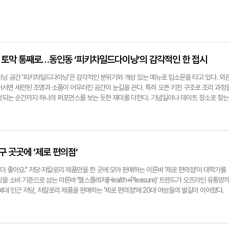
한 토막 통째로…동인동 ‘피키차일드다이닝’의 감각적인 한 접시
이닝 공간 '피키차일드다이닝'은 감각적인 분위기와 개성 있는 메뉴로 입소문을 타고 있다. 외
어서면 세련된 조명과 소품이 어우러진 공간이 눈길을 끈다. 특히 오픈 키친 구조로 조리 과정
성되는 순간까지 하나의 퍼포먼스를 보는 듯한 재미를 더한다. 기념일이나 데이트 장소로 찾는
덕분이다. 대표 메뉴인 고등어 파스타는 비주얼부터 인상적이다. 노릇하게 구워진 고등어 한 
로잡는다. 가시 때문에 먹기 불편할 것이라는 예상과 달리 음식 촬영을 마치고 나면 직원이 다
손질해 제공한다. 고등어에서 배어나온 기름이 파스타 면과 자연스럽게 어우러지며 풍미를 끌
하게 남아 감칠맛을 더한다. 함께 주문하기 좋은 고구마 크림뇨끼는 부드러운 크림 소스에 트
고구마의 은은한 단맛이 느끼함을 잡아준다. 고등어 파스타의 풍미가 입안에 남아 있을 때 한입
구 곳곳에 ‘제로 편의점’
다. 서로 다른 개성을 지닌 두 메뉴가 조화를 이루며 식사의 만족도를 높인다. 그 외에도 버
 매콤한 로제 소스가 매력적인 로제 아브라삭스도 별미로 꼽힌다. 분위기와 맛을 동시에 갖춘
 더 좋아요." 저당·저칼로리 제품만을 한 곳에 모아 판매하는 이른바 '제로 편의점'이 대학가를
차일드다이닝'을 눈여겨볼 만하다. 박지현기자 lozpjh@yeongnam.com
 소비 기준으로 삼는 이른바 '헬스플레저(Health+Pleasure)' 트렌드가 오프라인 유통망
경북대 인근 저당, 저칼로리 제품을 판매하는 '제로 편의점'에 20대 여성들의 발길이 이어졌다.
는 저당 과자와 시리얼, 단백질 간식, 저칼로리 간편식, 식재료 등을 판매하고 있었다. 특히 
이커리류가 냉동실 하나를 가득 채우며 눈길을 끌었다. 경북대생 박수정(여·21)씨는 "저당이
않고, 달콤한 디저트들을 그나마 죄책감 없이 먹을 수 있어서 좋다"며 주 2-3회 정도 꾸준히