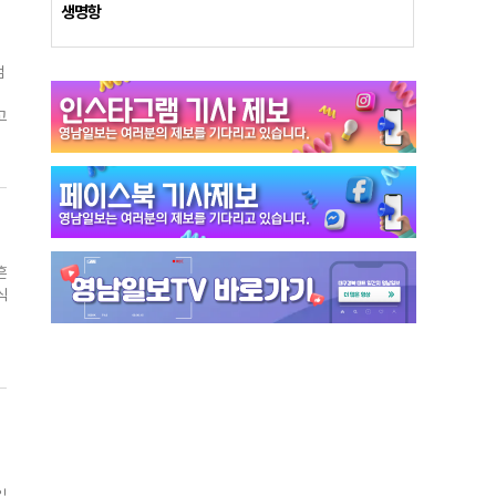
생명항
와
멈
근
매
고
류
만
로
으
흔
되
어
식
문
는
지
도
시
7
씨
이
서
있
임