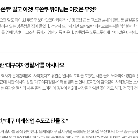
매 중인 저당 마카롱은 1개에 2천 원, 일반 편의점에서 판매하는 마카롱은 2개에 3천 800원
도 두부 도너츠 2천 원, 저당 생크림빵 3천800원으로 베이커리나 편의점에서 판매하는 빵류
두쫀쿠’ 말고 이것! 두쫀쿠 뛰어넘는 이것은 무엇?
여·24)씨는 "요즘 MZ들 사이에 술 마시는 것보다 건강하게 행복을 즐기는 '헬스플레저'가 유
대 여성들은 체중관리를 위해 저칼로리 제품을 많이 사가고, 20대 남성들은 몸을 키우기 위한 단
면 말도 마이소! 두쫀쿠 보다 맛있다카이끼네." 땅콩빵 굽는 고소한 냄새에 홀린 듯 발길을 
김밥 등 간편식이 대학생들 사이에서는 간단하고 저렴해서 많이들 찾는다"고 했다. 수성못역 인
려져 있는 땅콩빵을 집어 들었다. 적당히 뜨근하지만 모락모락 피어오르는 김을 '후' 불어 한
, 음료류, 냉동식품 등이 저당 제품들로 진열돼 있었다. 일부 곤약김밥 및 간편식품은 품절로 
개를 입에 넣었다. 고소한 풍미가 입안 가득 메운다. 땅콩빵은 노릇노릇하게 익어 겉은 바싹하
람들의 요구사항을 적어 놓을 수 있는 화이트보드에는 '여기서 35kg 뺐다', '저칼로리 디저트
니 아삭한 식감의 알알이 땅콩들이 부드러운 식감의 빵과 어우러진다. 맛을 음미하며 먹다 보면
었다. 저당 제품 시장의 성장세도 가파르다. 식품의약품안전처의 '2024년 식품산업 생산실
 다 씹어 삼킬 때쯤엔 안 살 수 없다. 무의식적으로 주문을 외친다. "20개 담아주세요!", "1
산액은 전년 대비 20.1% 증가했다. 빵·소스류 등 비음료 제품 생산액은 109.7% 늘었으며,
는 사람 마다 비슷한 패턴을 보였다. 땅콩빵 집 앞 긴 줄은 금세 생겼다가, 사라졌다가 또 생겼다
년보다 두 배 이상 확대됐다. 저당·저염·저지방 제품 생산액 역시 21.3% 증가했다. 저당·저칼
하면 호떡, 김밥, 카스테라, 돈까스, 칼국수 등 많지만 최근 '땅콩빵'이 서문시장 대표 먹거리
 편의점의 대표적인 브랜드 '제로스토어'는 2024년 7월 1호점 개점 이후 지난해 6월 약
할 것 없이 줄을 서면서 서문시장 곳곳에는 땅콩빵 열풍에 새롭게 합류한 땅콩빵 가게들도 눈에
기관 ‘대구여자경찰서’를 아시나요
기준 159개 매장이 운영 중이다. 대구와 창원에서 제로 편의점을 운영하는 주보성(37)씨는 "제
게소에서 파는 땅콩빵에도 '서문시장'이 붙는다. '땅콩빵 하면 서문시장'이 돼 버린 것이다. 서
시대에 잘 맞아 떨어진다고 생각했다"며 "20-30대 여성들이 주 고객층이고 다이어트나 운동
 것일까. 지난해 4월 인기 유튜버가 땅콩빵을 소개한 데 이어 아이돌 그룹 등 연예인들이 찾
안 역사가 온데간데없이 사라졌다?" 유관순 열사의 도피를 도왔던 사촌 올케 노마리아 경감의 
않고 찾는다"고 말했다. 전문가들은 최근 슈가 제로 열풍에 제로 식품이 마케팅 측면에서 활용
 방송에도 나오면서 손님들을 끌기 시작했다. 서문시장 땅콩빵은 한 번도 안 먹어본 사람은 있
 근대 치안 역사의 상징 '대구여자경찰서' 터를 알리는 안내 표지판이 감쪽같이 사라졌다는 소
시키는 역할을 하고 있다면서도 무분별한 섭취에는 주의가 필요하다고 조언한다. 경북대 노준
것이다. 시중의 다른 땅콩빵과는 확연한 차이를 보이면서다. 시중 땅콩빵과 가장 큰 차이점은 서
는 유관순 열사의 사촌 올케 노마리아 경감이 제2대 서장을 역임한 곳이기도 하다. 전국의 건
로 식품이 식품으로서 안전하다는 기준에는 맞지만 주기적으로 다량 섭취했을 경우 개개인의 생
개, 많게는 7개까지 들어간다는 점이다. 땅콩이 많이 들어가다보니 일반 땅콩빵하면 떠오르
굴하며 '서울 건축 여행', '대전 건축 여행'을 쓴 김예슬 작가는 "지난해 내내 대구를 방문할
 "대체당보다는 자연당을 소량 섭취하는 것이 장기적인 측면에서는 나을 수 있다"고 했다. 박
은 땅콩 알을 감싸는 얇은 붉은 막인 종피가 그대로 드러나 보인다. '종피를 그대로?' 싶다가
했다. 그런데 어쩐 일인지 지난달 23일 가보니 사라지고 없었다"고 했다. 한 작가의 예리한 
.com
반응이 이어진다. 가격도 20개에 3천원, 45개에 6천원, 80개에 1만원. 개당 125~150원인
지판 실종 사건(?)'의 전말과 함께 대구여자경찰서에 대해 알아봤다. 대구여자경찰서는 194
다빵 4000원, 카스테라 1만~1만2천원에 비하면 꽤 착하게 와닿는다. 이모(여·46·대구 칠곡)
장 인근 부지에 설치된 이후 1957년까지 운영됐다. 여자경찰제도는 1946년 미군정 시기,
 뒤로 서문시장에 오면 무조건 사먹는다. 땅콩조각이 들어간 동네에서 파는 땅콩빵이랑은 차원
 전문적인 보호와 인권 존중을 목적으로 도입됐다. 1947년 2월 서울여자경찰서가 최초로 개
,“대구 미래산업 수도로 만들 것”
며 엄지를 치켜세웠다. 서문시장 땅콩빵 맛의 비법은 반죽에 있었다. 아몬드가루와 계란이 많이
롯 부산, 인천 등 주요 도시에 여성 경찰관들로만 구성된 독립적인 여자경찰서가 잇따라 문을 열
들어갔다. 원조서문 땅콩빵 강석훈(53) 대표는 "여러 번의 시행착오 끝에 가장 적합하고 맛
전역을 관할하는 제5관구 경찰청 소속으로 여경 70명에서 많게는 120명까지 근무한 것으로
 출마를 공식 선언했다. 윤재옥(대구 달서구을) 국회의원은 30일 오전 10시 대구 중구 동성
최대한 잡으려고 했다. 반죽과 땅콩을 굽는 기계 온도나 바람 세기도 일일이 다 체크하고 있다.
이었다. 성매매 단속, 청소년 지도 및 보호, 여성 관련 범죄정보 수집 등 다양한 업무를 맡았
견을 열고 6·3지방선거 대구시장 출마를 밝혔다. 그는 현장에서 "독하게, 제대로, 끝까지 책