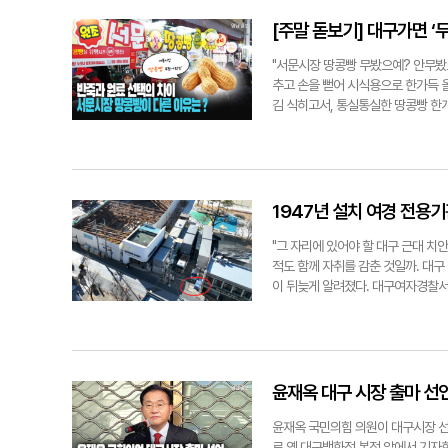
이용한다고 밝혔다. 실제 매장에서 판
정도로 가격대가 비슷하다. 그 외에
[주말 돋보기] 대구가면 ‘
비슷했다. 매장 아르바이트생 이서영(
행처럼 번지고 있다"며 "10대 20
"서문시장 땅콩빵 무봤으예? 안무봤으
백질 제품들을 많이 사간다. 특히 
추고 손을 뻗어 시식용으로 한가득 올
의 제로 편의점도 각종 소스류, 밥류
김 식히고서, 통실통실한 땅콩빵 한
대가 비어있기도 했다. 매장 내에 사
속은 촉촉 폭신하다. 한 입 베어무
더 먹고싶다' 등의 문구가 눈길을 끌
고소함은 어느새 달콤함으로 변해 있다.
적'에 따르면 지난해 슈거제로 제품 생
원치 주세요!" 땅콩빵 집 앞을 지나
생산실적보고 품목 수는 590개로 전
가 사라졌다가를 반복했다. 서문시장 
로리 제품을 전문적으로 판매하는 제로
대열에 이름을 올렸다. 평일 주말 
1947년 설치 여경 전용
120호점까지 확대됐다. 올해 2월 
띄었다. 어느샌가 전국의 고속도로 휴
제품이라는 아이템과 방향성이 요즘 
문시장이 어떻게 땅콩빵의 메카가 된
"그 자리에 있어야 할 대구 근대 치
에 관심있는 사람들은 남녀 가리지 
며 알려지기 시작했다. 이후 공중파
적도 함께 자취를 감춘 것일까. 대구
면서 당 섭취에 대한 경계심을 환기
도 '한 번만' 먹어본 사람은 없을 
이 뒤늦게 알려졌다. 대구여자경찰서
희 교수(식품영양학과)는 "슈가 제
시장표 땅콩빵에는 땅콩알이 최소 4
축물을 여행지 삼아 오래된 이야기를 발
체 반응이 다르게 나타날 수 있다"며
빵 색감과는 다르다. 서문시장 땅콩빵
때마다 표지판이 잘 있는지 확인하곤 
현·이나영기자 lozpjh@yeongnam
맛을 보면 "오 괜찮네? 맛있다!"라는 
선에서 시작된 '대구여자경찰서 터 표
셈이다. 호떡 한개에 1500원, 사라
년 5월 대구중부경찰서 신청사 공사현
는 "서문시장 땅콩빵을 한 번 맛본
여성과 아동 등 사회적 약자에 대한
윤재옥 대구 시장 출마 선언
다르다. 며칠 지나 먹어도 맛있다"
한 이후 같은 해 5~8월 대구를 비
들어가고 소화를 돕는 효소 플레인이 
었다. 당시 대구여자경찰서는 경북 
윤재옥 국민의힘 의원이 대구시장 선거
는 반죽을 만들었다. 밀가루 냄새를 
알려졌다. 여자경찰제도는 가히 획기적
로 옛 대구백화점 본점 앞에서 기자회