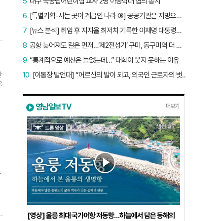
5
대구 국공립어린이집 교사 2명 아동학대 혐의 송치
6
[특별기획-사는 곳이 계급인 나라 ⑨] 공공기관은 지방으로 왔지만, 그들이 사는 곳은 서울이었다
7
[뉴스 분석] 취임 후 지지율 최저치 기록한 이재명 대통령…왜?
8
공항 늦어져도 길은 먼저…‘제2전성기’ 구미, 동구미역 더 절실
9
“통계적으로 예산은 늘었는데…” 대학이 웃지 못하는 이유
관
10
[이통장 발언대] “어르신의 발이 되고, 외국인 근로자의 벗이 되고”…박상철 이장의 ‘사람 농사’
을
토
영남일보TV
더보기
시
러
까
저
[영상] 울릉 최대 국가어항 저동항…하늘에서 담은 동해의