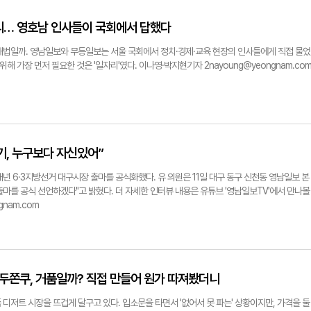
 보니 입고가 지연되기도 한다. 고객들이 2~3개는 기본이고 최대 20개를 만들어 가기도 한
를 잡고 서서 자신만의 개성을 살려 볼펜을 꾸몄다. 다양한 색깔의 볼펜대 가운데 원하는 색깔
리… 영호남 인사들이 국회에서 답했다
인을 신중하게 골라 볼펜대에 3~4개씩 꽂으면 완성이다. 파츠 종류만 수백 가지에 달하다 보니
 볼펜이 나올 수 없다. '세상에 단 하나뿐'이라는 희소성은 물론 좋아하는 색상, 캐릭터로 자
해법일까. 영남일보와 무등일보는 서울 국회에서 정치·경제·교육 현장의 인사들에게 직접 물었
나영(34·대구 삼덕동)씨는 "일주일 전쯤 SNS에서 봤는데, 대구에도 볼꾸 할 수 있는 곳이 있
위해 가장 먼저 필요한 것은 '일자리'였다. 이나영·박지현기자 2nayoung@yeongnam.co
야 한다고 해 일부러 날 잡고 시간 내서 왔다"고 했다. 자녀와 함께 찾은 박원희(44·대구 율
함께 해 보면 재밌어 할 것 같아서 왔다. 세상에서 단 하나뿐인 볼펜을 만들 수 있어 흥미롭다"고 
기와 맞물리며 더욱 힘을 얻고 있다고 분석했다. 볼펜 한 자루를 완성하는 데 2천~5천 원 정도
으로 직접 만들어 정성이 들어가고 가격 부담이 적어 가벼운 선물용으로도 적합하다. 또 과거부
털 확장이라고 보는 시각도 있다. 계명대 김광협 교수(광고홍보학)는 "소비라기보다는 '놀이'에
는 점에서 인기를 더하고 있는 것 같다"며 "문구는 1970~1980년대부터 가성비 높은 자기
기, 누구보다 자신있어”
 취향을 드러내고 '나만의 것'을 만들 수 있다는 점이 매력으로 작용한다"고 분석했다. 그러면
결과물을 보여주는 데 그치지 않고 만드는 과정을 콘텐츠로 소비한다. 재료를 고르고 조합하는 
년 6·3지방선거 대구시장 출마를 공식화했다. 유 의원은 11일 대구 동구 신천동 영남일보 본
대상이다. 밈 소비의 한 형태이기도 하다"고 덧붙였다. 김지혜·이나영·박지현기자
출마를 공식 선언하겠다"고 밝혔다. 더 자세한 인터뷰 내용은 유튜브 '영남일보TV'에서 만나볼
gnam.com
 두쫀쿠, 거품일까? 직접 만들어 원가 따져봤더니
디저트 시장을 뜨겁게 달구고 있다. 입소문을 타면서 '없어서 못 파는' 상황이지만, 가격을 둘