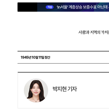
‘in서울’ 계층상승 보증수표 아닌데
직설
사람과 지역의 가치
1945년 10월 11일 창간
박지현 기자