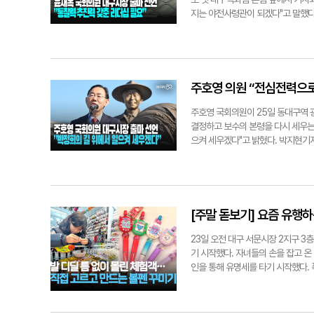
처음에는 기계 1대로 시작했는데 4
다. 운영 원칙도 돋보인다. 당시 
지는 야전사령관이 되겠다"고 말했다. 
만들었는데 반응이 좋다"고 했다. 김지
든 여성 관련 사건 조사에는 여자경
로 보호하려 했던 의지가 엿보이는 
와의 업무 경계가 모호해졌고, 치안
서는 특히 유관순 열사의 사촌 올케
협에도 유관순의 행적을 숨겨주고 도피
주호영 의원 “전심전력으로
2대 대구여자경찰서장을 맡아 1953
년 10월 21일 제75주년 경찰의 날
주호영 국회의원이 25일 동대구역 광
년) 경감을 알리는 표지판도 함께 세
결정하고 보수의 본령을 다시 세우는
사 신축공사로 임시 철거된 것으로 
으켜 세우겠다"고 밝혔다. 박지현기자 l
기고 쌓는 과정에서 표지판 파손 우려
획"이라고 전했다. 한편 대구 중부경찰
김지혜·박지현기자 hellowis@yeon
[주말 돋보기] 요즘 유행하
23일 오전 대구 서문시장 2지구 3층
기 시작했다. 자녀들의 손을 잡고 온 
인을 통해 유명세를 타기 시작했다. 폭
미기'를 줄인 말이다. 이 매장은 
기입했다. 입장은 개점 시간인 오전 
한 방법이다. '볼꾸' 인기가 높아지면