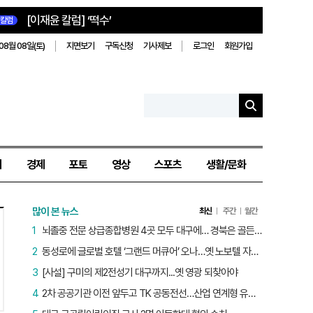
[이재윤 칼럼] ‘떡수’
칼럼
08월 08일(토)
지면보기
구독신청
기사제보
로그인
회원가입
치
경제
포토
영상
스포츠
생활/문화
많이 본 뉴스
최신
주간
월간
1
뇌졸중 전문 상급종합병원 4곳 모두 대구에… 경북은 골든타임 사각지대
2
동성로에 글로벌 호텔 ‘그랜드 머큐어’ 오나…옛 노보텔 자리 사무실 개설
3
[사설] 구미의 제2전성기 대구까지...옛 영광 되찾아야
4
2차 공공기관 이전 앞두고 TK 공동전선…산업 연계형 유치 승부수