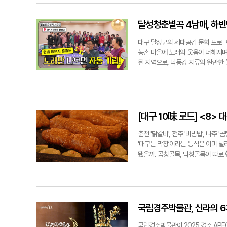
볼에 담은 뒤 피스타치오 스프레드와
억원으로 제시했다. SK하이닉스 역시
의식을 풀어냈다. 영남일보 TV는 이
잠시 넣어 굳혔다. 차갑게 굳은 반죽
5000억원에 이를 것으로 내다봤다.
송에서는 박근혜 전 대통령의 부산·울
아 파우더, 우유 분말을 넣어 녹이며
면을 캡처해 공유하는 등 '코스피 5
문"이라며 보수 진영의 정서와 정치
달성청춘별곡 4남매, 하
마지막으로 겉면에 코코아 파우더를 
성전자가 어제보다 더 상승하다니, 엄
의 사랑을 받았다. 달성청춘별곡은 
말이 나왔다. ◆ 개당 원가는? 과연
흥분을 감추지 못했다. 반면 급작스러
지2리 경로당에서 마을 이장과 노인
대구 달성군의 세대공감 문화 프로그
넉넉한 수량이었다. 이를 기준으로 
고점", "코스피 조정 올 때 됐다. 최
으로 야외 무대가 열렸고, 역대 가장
농촌 마을에 노래와 웃음이 더해지며
을 21개로 나누면, 두쫀쿠 한 개당 
를 통해 보여주는 '장애인이동권-경계
된 지역으로, 낙동강 지류와 완만한
다면 원재료비는 9만9천830원, 개
역의 휠체어 장애인이 이용하는 도시
한 곳으로, 예로부터 농사와 이웃 간
제 업장에서는 대량 생산을 통해 원
있다는 메세지를 전달했다. 올해 우리
공동체 유대가 단단한 곳으로 알려져
팀원들은 "두쫀쿠는 여전히 비싼 디
무대에서 열린 '2025 APEC KO
에 모인 어르신들은 노래를 따라 부르
다"고 입을 모았다. 두쫀쿠 열풍은 
밤을 수놓았다. 같은 기간 불가리아
고인 동네"라며 "한 달에 몇 번씩은
입을 노리는 '미끼 상품'이 된 것이다
식을 통해 환대의 메시지를 전하고 
"한 시간 동안 노래 부르니까 참 재밌
[대구 10味 로드] <8> 
박지현·이나영기자 mjs858@yeon
의 기억을 통해 만난 이재명 대통령
지현기자 lozpjh@yeongnam.co
인터뷰가 각종 SNS를 통해 많은 사
춘천 '닭갈비', 전주 '비빔밥', 나주
을 전달할 예정이다. 박지현기자 lozp
'대구는 막창'이라는 등식은 이미 널
됐을까. 곱창골목, 막창골목이 따로 
지능(AI)도 대구 10미 중에서도 대
은? 대구에서 막창은 단순히 맛이 
로 대구 대표 음식으로 자리잡은 것
자연스럽게 서민 음식으로 즐겨먹는 
요리 문화가 발달한 것도 대구 막창 
국립경주박물관, 신라의 6
했기에 막창 등 부속 부위가 인기가 
유로 꼽힌다. 단백질과 지방이 풍부해
국립경주박물관이 2025 경주 APE