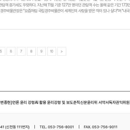
는 막창을 삶지 않고 바로 숯불에 구워내는 방식이다. 겉은 바삭하고 속은 고소한 식감이 살아
관람객 증가세도 뚜렷하다. 지난해 11월 기준 127만 명이던 관람객 수는 올해 같은 기간 173
실히 차이를 보이면서 유명세를 타게 된 것으로 보인다. 막창을 주제로 한 축제가 열리고, 안지
국립경주박물관장은 "요즘처럼 국립경주박물관이 세계인의 사랑을 받은 적이 있나 싶다"며 "내국
나둘 생겨나기 시작하면서 '대구에 가면 막창을 먹어야한다'는 이미지가 전국적으로 굳어졌다
 크게 늘었다"고 말했다. 이어 "신라금관을 보고 탄성을 지르는 것은 기본, 인생샷을 찍었다
대구식 막창이 다른 지역에서 먹는 막창과 다른 점은 무엇일까. 인터넷에 '막창'을 검색하면 '대
덧붙였다. 관람객이 몰리자 박물관은 입장 방식도 조정했다. 윤 관장은 "신라금관 특별전이 일
 검색어로 올라올 정도로 많은 이들이 궁금해 하는 점이다. 대구 막창과 일반 막창의 가장 큰 
2일 수천 명의 관람객이 한꺼번에 몰려 북새통을 이뤘다"며 "관람객 안전을 고려해 다음날(3일)
 난다는 점이다. 숯불에서 직화로 굽는 과정을 거치기 때문이다. 잡내를 최대한 잡기 위해서
150명씩 입장시켜, 차분한 분위기 속에서 관람할 수 있도록 했다"고 설명했다. 윤 관장은 이번
막창은 입속에서 씹을수록 특유의 고소함으로 이어진다. 씹을수록 고소한 맛이 오래가고 풍미도
직원들이 꿈꾸는 것 중 하나가 6점의 신라 금관을 한 자리에 모으는 것"이라며 "그만큼 신라
 먹어도 입안을 가득채우고 두툼하고 탄력있는 식감을 강조한다. 막창의 느끼함을 잡아주는
. 아마 APEC 정상회의가 없었다면 불가능했을 것"이라고 강조했다. 그는 또 "신라금관에서
, 달큰, 매콤, 새콤한 막창장은 오로지 막창을 위한, 막창의 맛을 한 껏 끌어올려주기 위해 존
 지상을 잇는 신성한 나무를 형상화한다"며 "이처럼 금관은 신라가 세운 세계관과 정체성을 
5
6
7
8
9
10
>
으려면? 오랜시간 막창을 쉽게 접하고 먹어왔던 대구 시민들의 막창 입맛은 아마도 전국에서도 
 신라금관과 신라 유물에 담긴 더 자세한 이야기는 영남일보TV에서 확인할 수 있다. 박지현기
이 상당한 만큼 맛있게 먹는 방법도 너무 잘 알고 있을 터. 막창을 구울 때는 '겉바속촉'을 기
 막창은 불에 익힐수록 풍미가 깊어진다. 겉면이 노릇하고 살짝 바삭해질 때가 가장 맛있는 타
톡 하고 씹는 순간 입가까지 살짝 맺히듯 흘러나올 듯한 기름기는 생각보다 느끼하지 않다. 막
구 대표 막창집으로 급부상한 한 막창집에서는 고창 오디 원액을 넣은 막창장에 고추와 쪽파, 
 막창의 쫄깃함에 단호박과 대파 등 채소를 가니쉬로 곁들여 색다른 식감을 더한다. 막창집을 
숯으로 두 번 초벌을 거쳐 특유의 냄새가 덜 난다는 평을 듣는 것 같다. 연잎가루는 육질을 연하
부드러우면서도 쫄깃하고 고소한 맛과 식감을 부각시킨다. 지역 특산물인 반야월 연근도 가니쉬
 변종현)
언론 윤리 강령
AI 활용 윤리강령 및 보도준칙
신문윤리위 서약서
독자권익위원
을 먹을 때 화룡점정은 볶음밥이다. 볶음밥이 들어갈 자리를 고려하고 막창을 주문해야 한다. 막
끼한 입안을 깔끔하게 정리해준다. ◆ 3인3맛...시식단 평가는? "오~ 다른 막창 식당보다 냄
구동성으로 이같이 말했다. 경기도에서 온 서영현(여·26)씨는 "타지에서 왔지만 평소 내장류 음
가 곱창보다 나고, 대창보다는 덜 기름져서 제일 안좋아하는데 연잎 숙성으로 구우면 구울수록
게 막장이 묽은 편인데 고추와 파를 많이 넣어 막창과 곁들여 먹으니 안성맞춤"이라고 말했다
1 (신천동 111번지)
TEL. 053-756-8001
FAX. 053-756-9011