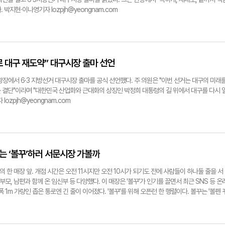
대가 됐다. 전국 각지에서 택배로도 주문해주신다. 성원에 힘입어 말차맛 땅콩빵을 전국 최초
규정상 남성 경찰관의 여성 신체 수색을 금했으며 여성 피의자는 반드시 여자경찰서에 수용하고 
박지현·이나영기자 lozpjh@yeongnam.com
혜·이나영·박지현기자 hellowis@yeongnam.com
찰을 참여토록 했다. 남성 중심의 강압적 수사 관행에서 벗어나 여성과 아동의 인권을 실질적
대목이다. 하지만 여자경찰서는 1950년대 들어 급격한 인구 팽창과 도시화로 인해 일반경찰
 효율성 제고를 위해 1957년 일반경찰 조직으로 통합되면서 자취를 감추게 됐다. 대구여자경
인 노마리아 경감이 제2대 서장을 역임한 것으로 알려지며 눈길을 끌었다. 그는 일본 경찰의 
를 도왔다고 전해진다. 김구 선생의 권유로 1947년 경찰에 입문(경위)했고, 1949년 6월 
 대구 재도약” 대구시장 출마 선언
년 9월 퇴임하기까지 여성 피해자 보호 등에 힘썼다. 대구여자경찰서 터 안내 표지판은 202
을 기념해 중부경찰서 뒤편 주차장 인근에 설치됐다. 제2대 서장을 지낸 노마리아(1897~198
장에서 6·3 지방선거 대구시장 출마를 공식 선언했다. 주 의원은 "이번 선거는 대구의 미래
워졌다. 3일 영남일보 취재 결과, 표지판은 폐기되거나 분실된 것이 아닌 대구 중부경찰서 신
 결단"이라며 "대한민국 산업화와 근대화의 상징인 박정희 대통령의 길 위에서 대구를 다시 
알려졌다. 대구경찰청 관계자는 "현재 중부경찰서 공사부지에 공사 차량이 출입하고 자재를 옮
ozpjh@yeongnam.com
로 임시 철거해 따로 보관 중이다. 공사가 마무리되면 본래의 의미를 살려 다시 설치할 계
서 신청사는 지하 3층, 지상 6층, 연면적 1만6천217㎡ 규모로 2027년 5월 완공 예정이다
gnam.com
는 ‘볼꾸’하러 서문시장 가볼까
의 한 매장 앞. 개점 시간은 오전 11시지만 오전 10시가 되기도 전에 사람들이 하나둘 줄을 서
부모, 남편과 함께 온 임신부 등 다양했다. 이 매장은 '볼꾸'가 인기를 끌면서 최근 SNS 등 온
 1m 가량인 좁은 통로엔 긴 줄이 이어졌다. '볼꾸'를 위해 오픈런 한 행렬이다. 볼꾸는 '볼펜 
아르바이트생을 고용해 손님들을 맞았다. 오전 10시30분부터 연락처와 만들 수량을 선착순으로
11시 이후 전화 또는 문자를 받아야 가능하다. 인근 매장 영업에 피해를 최소화하기 위해 고안
서 인근 다른 매장 몇 군데도 최근 볼꾸숍 대열에 합류했다. 상인 이장순(57)씨는 "파츠 등 재