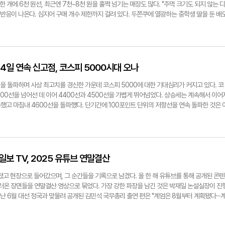
한 개에 6천 원선, 최근엔 7천~8천 원을 훌쩍 넘기는 매장도 많다. "주먹 크기도 되지 않는 디
 반응이 나온다. 심지어 구매 개수 제한까지 걸려 있다. 두쫀쿠에 열광하는 중학생 딸을 둔 배
고는 기가 막혔다. 도대체 무엇으로 만들었기에 그렇게 비싸냐고 딸에게 되물었다"고 했다. 하지
자영업자들은 두쫀쿠 열풍 덕분에 모처럼 매장에 활기가 돌고 있다고 했다. 가격에 대해서도 업
 부담이 만만치 않다는 이유에서다. 속에 들어가는 중동식 면인 '카다이프'와 '피스타치오 스
은데다 최근 버터·초콜릿 등 베이킹 원재료 가격도 전반적으로 올랐다. 최근엔 "재료를 줄이거나
"며 두쫀쿠 판매 중단을 선언한 자영업자의 글이 온라인상에서 화제가 되기도 했다. 이에 영남
4일 연속 신고점, 코스피 5000시대 오나
보며 가격이 합당한지 따져보기로 했다. 지난 9일 시중에서 판매되는 레시피를 기준으로 최
보고, 개당 원가를 계산해봤다. ◆ 재료 준비, 만만치 않은데? 먼저 재료 구입부터 시작했다.
선을 돌파하며 사상 최고치를 경신한 가운데 코스피 5000에 대한 기대심리가 커지고 있다. 코
 △피스타치오 스프레드 △마시멜로 △코코아 파우더 △버터 △탈지 분유 △화이트 초콜
300선을 넘어선 데 이어 4400선과 4500선을 가볍게 뛰어넘었다. 상승세는 계속해서 이어
이프였다. 온라인몰에서 볶은 카다이프 250g을 2만8천800원에 주문했다. 카다이프 구하기
했고 마침내 4600선을 돌파했다. 단기간에 100포인트 단위의 저항선을 연속 돌파한 것은 
배송이 가능하다는 제품을 선택했지만, 베이킹 당일 배송 지연 안내가 왔다. 당초 대체 재료를
대형주가 주도했다. 이날 삼성전자는 장 초반 14만4천400원까지 치솟은 뒤 오후 3시30분 
이상 미룰 수 없는 상황이었다. 다른 판매처의 카다이프 제품은 최소 2주 이상 배송이 걸려 현
닉스도 장중 76만원대를 찍은 뒤 74만2천원을 기록했다. 현대차도 36만2천원으로 최고점을
 대체 재료를 찾았다. 선택한 것은 베트남식 쌀국수 면이다. 200g 기준 1천500원. 불가피
의 배경으로 정부 정책과 대형 반도체주의 실적 기대를 꼽았다. 메리츠증권 대구센터 심영성 
드 2만8천900원, 분유 대신 우유맛 스틱 분말 7천750원, 코코아 파우더 226g 9천420
. 이번 코스피 4600선 돌파는 정부의 강력한 정책 드라이브 영향이 크다"며 "물적분할 억
버터 8천원, 화이트 초콜릿 2 봉지 4천원 등을 구입했다. 피스타치오 스프레드와 같은 필수 재
결단력 있는 정책들이 자본시장 전반의 신뢰도를 끌어올리고 있다"고 평가했다. 이어 "삼성전자
보 TV, 2025 유튜브 연말결산
 걸려 있는 상품도 꽤 보였다. 계획대로라면 원재료값만 9만9천830원에 달했다. 대체면을 사
의 영업이익을 낼 수 있다는 전망이 확산되면서 반도체 대형주 중심의 랠리가 이어지고 있다"
0원으로 줄었지만, 부담이 적다고 보기는 어려웠다. 피스타치오 스프레드 양이 유난히 적어 
해서는 일부 조건이 전제돼야 한다고 봤다. 심영성 애널리스트는 "코스피 5000선을 기록하려
던졌고 현장으로 들어갔으며, 그 순간들을 기록으로 남겼다. 올 한 해 유튜브를 통해 공개된 콘텐
안감도 엄습했다. 팀원들 사이에서는 "원래 카다이프면을 사용해 10개 남짓 나온다면 개당 원
 주목받고 있는 기업들이 우수한 실적을 내야 한다. 이번 코스피 상승을 주도한 반도체주는 외
불러온 장면들을 연말결산 영상으로 묶었다. 가장 강한 파장을 남긴 것은 박재일 논설실장이 진
. 쌀국수면을 사용해도 개당 7천원 수준이라는 계산이 뒤따랐다. ◆ 두쫀쿠 만들기 본격적으로
이후 경기 상황을 조금 더 지켜볼 필요가 있다"고 했다. 글로벌 투자은행도 삼성전자와 SK하
지난 6월 대선 정국과 맞물려 공개된 김민석 국무총리 출연 편은 "계엄은 8월부터 계획됐다···
면을 굽는 작업부터 시작했다. 웍에 버터를 두르고 면을 넣어 노릇노릇하게 볶았다. 속 재료로
 6일(현지시간) 맥쿼리는 삼성전자의 목표주가를 기존 17만5천원에서 24만원으로, SK하이
라는 발언으로 정치권과 여론의 이목을 집중시켰다. 김 총리는 김용현 전 국방부 장관 인선 과
 잘게 부숴 바삭한 식감을 살렸다. 동시에 화이트 초콜릿은 중탕으로 녹였다. 잘 구워진 면을
정했다. 또 삼성전자의 2026년 영업이익 전망치를 기존 추정치보다 약 50% 높은 151조2천
 공식 발언에서 반복된 '반국가세력' 표현, 김건희 여사의 정치적 행보 가능성 등을 근거로 문