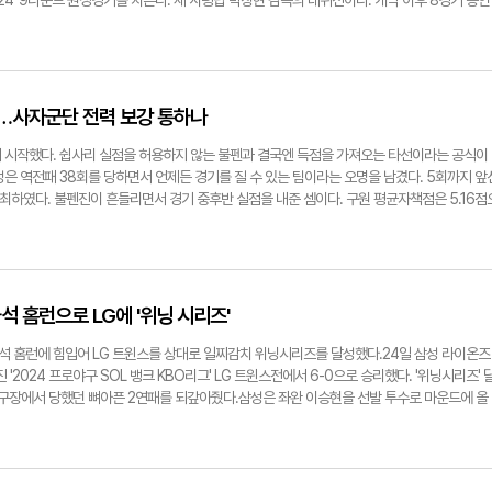
024' 9라운드 원정경기를 치른다. 새 사령탑 박창현 감독의 데뷔전이다. 개막 이후 8경기 동안
 뒤 2-8로 경기를 마무리했다.한편 삼성은 26~28일 고척스카이돔에서 키움 히어로즈와 3연
승점이 절실하다. 현재 대구는 1승 4무 3패 승점 7점으로 리그 10위에 머물러 있다. 전북과
nam.com25일 대구삼성라이온즈파크에서 펼쳐진 '2024 프로야구 SOL 뱅크 KBO리그' 삼
과 더불어 순위 상승까지 꾀할 수 있다. 대구와 전북의 통산전적은 11승 12무 32패로 대구
 방문을 하고 있는 정민태 투수코치(가운데)가 선발 투수 이호성에게 지시를 하고 있다(왼쪽)
10경기에서는 3승 2무 5패로 격차가 줄었고, 지난 시즌 전북을 상대로 좋은 기억도 가지고 있다
해 1천446일 만에 원정 승리를 거둔 것. 골 침묵에 빠진 고재현이 지난 시즌 기억을 살려 
나갈 수 있다. 현재 대구는 시즌 5득점으로 12개 구단 중 가장 낮은 득점을 기록 중이다. 대
선'…사자군단 전력 보강 통하나
. 중원에서 살림꾼 역할을 도맡아 시즌 3호골 까지 기록해 팀내 최다 득점을 달리고 있다. 
 공격수가 자리를 비운 어수선한 상황에서 묵묵히 팀을 지키는 버팀목 역할을 해내고 있다. 박
 시작했다. 쉽사리 실점을 허용하지 않는 불펜과 결국엔 득점을 가져오는 타선이라는 공식이
격적인 축구를 펼치겠다는 포부를 밝힌 만큼 박재현과 안창민 등 젊은 피의 활약도 기대된다. 
은 역전패 38회를 당하면서 언제든 경기를 질 수 있는 팀이라는 오명을 남겼다. 5회까지 앞
에 속한다. 앞서 오랜 기간 홍익대 감독을 맡아 젊은 선수들과 소통해온 박 감독의 경력이 빛을 
 중 최하였다. 불펜진이 흔들리면서 경기 중후반 실점을 내준 셈이다. 구원 평균자책점은 5.16점
감독대행 체제로 리그 경기를 치르고 있지만 최근 2연승으로 좋은 흐름을 이어오고 있다. 지난
 기록했다.이번 시즌을 앞두고 삼성은 불펜 보강에 적극 나섰다. KT 위즈 마무리였던 김재윤을
을 기록했고, 한 주 뒤 서울을 상대로 극적인 역전승을 거뒀다. 수비 불안이 고질적인 문제로 나
로즈 마무리였던 임창민을 2년 8억원에 불러들였다. 삼성의 '끝판 대장' 오승환과는 2년 22억
아난 공격력을 자랑하는 만큼 방심할 수 없는 상대다. 대구 박창현 감독은 "운동장 안에서 온
원이라는 거액을 들였다.7회 임창민, 8회 김재윤, 9회 오승환으로 이어지는 '임·김·오' 트리
구를 통해 우리의 더 큰 목표를 이루겠다" 며 "이기는 팀이 될 수 있도록 함께 최선을 다하겠다
. 24일 기준 삼성의 구원 평균자책점은 4.21점을 기록 중이다. 리그 1위 KIA 타이거즈(3.7
새 사령탑을 맞이한 대구가 전북 원정에서 어떤 모습을 보일지 팬들의 기대가 모인다.김형엽기
에 이어 셋째로 낮다. 오승환은 현재 이번 시즌 1승 7세이브를 기록 중이다. 김재윤은 2승 5홀드를
석 홈런으로 LG에 '위닝 시리즈'
일 DGB대구은행파크에서 열린 '하나은행 K리그1 2024' 대구FC와 대전하나시티즌의 8라운드 
0일 삼성은 대전에서 치러진 한화 이글스전에서 1-0 승리를 거뒀다. 선발 원태인이 6이닝까
C 제공
 무실점으로 막았다. 다음 날 경기에서도 이들 필승조가 무실점을 합작하며 팀 승리를 지켰다.
연타석 홈런에 힘입어 LG 트윈스를 상대로 일찌감치 위닝시리즈를 달성했다.24일 삼성 라이온즈
 전력 보강을 한 이유가 나온 경기였다. 스프링캠프 때부터 그려왔던 그림이 나왔다"고 호평했
024 프로야구 SOL 뱅크 KBO리그' LG 트윈스전에서 6-0으로 승리했다. '위닝시리즈' 
른 승리 공식은 뒤집는 '타선'이다. 언제든 득점을 올릴 수 있다는 신뢰가 점차 쌓여가고 있다.
실야구장에서 당했던 뼈아픈 2연패를 되갚아줬다.삼성은 좌완 이승현을 선발 투수로 마운드에 올
평균 타율 0.378로 리그 1위다. 어느 투수를 상대하든 본인의 흐름에 맞춰 공을 칠 수 있는
-이재현(유격수)-구자욱(좌익수)-맥키넌(1루수)-류지혁(3루수)-김영웅(지명타자)-이성규(우익
난 23일 대구에서 치른 LG 트윈스전에서 최근 삼성 타선의 분위기를 엿볼 수 있었다. 0-3으
로 꾸렸다.1회말 선취점부터 삼성이 기분 좋게 가져갔다. 이재현과 맥키넌이 볼넷을 골라 나가
타석을 만들어냈다. 동점에 이어 이성규가 만루 홈런을 치면서 누구나 '한 방'씩은 가지고 있는 
 들어선 류지혁이 우전 1루타로 이재현을 홈으로 불러들였다. 다만 1루 주자 맥키넌이 3루까지 
들을 상대로 끝까지 방심할 수 없는 이유다.시즌 초반 부상 악재가 겹쳤던 내야진도 이제 완성
.추가 득점으로 분위기를 완전히 가져온 '히어로'는 김영웅이었다. 2회말과 4회말 개인 통산