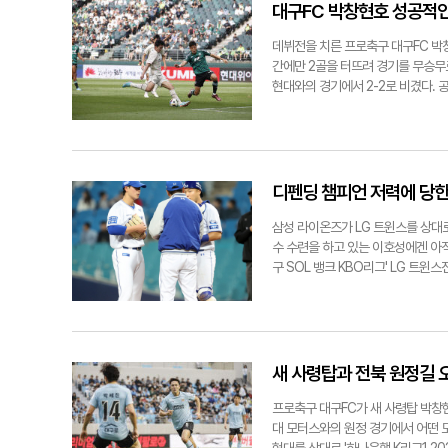
수 앞 땅볼을 쳤지만 3루에 있던 김
대구FC 박창현호 성공적
1루타를, 2사 2, 3루엔 김재상이 
6-2로 벌어졌다.5회초에는 이병헌과
데뷔전을 치른 프로축구 대구FC 박
밀어내기 1점까지 가져와 경기는 순식
간에만 2골을 터뜨려 경기를 무승무로
타트(6이닝 3자책 이하)와 승리 투수
현대와의 경기에서 2-2로 비겼다. 
8~9회 4점을 추가한 뒤 경기는 1
고명석-김강산-김진혁이 스리백을 섰
전 첫 경기를 펼친다. 김형엽기자 kh
희와 고재현이 투입됐다. 골문은 최
민규가 좌측 측면에서 골문 앞으로 
39분에는 전북현대 에르난데스에게 
펼쳤다. 수비적인 움직임으로 상대를
디펜딩 챔피언 저력에 당한
율을 유지했고, 중원에서부터 상대를
인 교체카드를 선보였다. 후반 추가
삼성 라이온즈가 LG 트윈스를 상대로
로 빨려들어갔다. 2분여 뒤 상대 
수 수련을 하고 있는 이호성에겐 아
착했다. 정재상은 골문 앞으로 파고들
구 SOL 뱅크 KBO리그' LG 트
7시 DGB대구은행파크에서 울산HDF
(중견수)-이재현(지명타자)-구자욱(좌
khy@yeongnam.com28일 
수)으로 꾸렸다.득점 포문을 먼저 연
서 후반 추가시간 5분 동점골을 터뜨
우월 솔로포를 만들었다. 이어 3회초
났다.이날 경기를 앞두고 삼성 박진
세 차례 선발로 마운드에 오른 이호성
새 사령탑과 전북 원정길 
는 3이닝 동안 53개를 던졌다. 직
내 4이닝의 벽을 넘지는 못한 채 조
프로축구 대구FC가 새 사령탑 박창현
을 기록했다.이날 위기는 7회초 불펜
대 모터스와의 원정 경기에서 어떤 
초구를 오른쪽 담장으로 넘겨 스리런