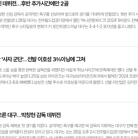
지찬이 빠른 발을 이용해 동점을 만들었다. 4회초엔 무사 2, 3루 상황에서 김성윤이 우전 1타
인 데뷔전…후반 추가시간에만 2골
2타점 적시 1루타를 뽑아냈다. 이어 타석에 들어선 김지찬까지 우중간 1타점 2루타를 쳐 경기는
 김재상, 이재현이 각각 1타점 1루타로 점수를 보탰다. 만루 상황 맥키넌이 볼넷으로 출루해
창현 신임 감독이 공격적인 축구를 선보이며 앞으로의 경기를 기대하게 만들었다. 후반 추가 
간에 10-2가 됐다. 이틀 연속 두 자릿수 득점이다.이날 레예스는 6이닝 2실점으로 퀄리티 
 만들었다.28일 대구는 전주월드컵경기장에서 열린 '하나은행 K리그1 2024' 9라운드 전북
를 가져갔다. 6이닝 5피안타 2실점(2자책) 1사사구 7탈삼진이다. 삼성은 8회 1점을, 키움은
공격적인 축구 스타일로의 변화가 키 포인트였다.이날 대구는 3-4-1-2 포지션을 들고 나왔다.
1-6으로 끝났다.한편 삼성은 오는 30일 오후 6시30분 잠실야구장에서 두산 베어스와 주중 3연
고, 홍철-벨톨라-요시노-장성원으로 중원을 짰다. 안창민을 중심으로 양 측면 공격에는 박
y@yeongnam.com원태인·코너 시볼드·레예스.(사진 왼쪽부터)
영은이 지켰다.대구는 경기 초반 불의의 일격을 맞으며 아쉽게 실점했다. 전반 9분 전분현대 
침투해 들어오는 전병관에게 패스했고, 전병관이 그대로 골망을 흔들며 0-1로 앞서갔다. 후반
추가 실점까지 해 0-2로 내몰렸다.이날 대구는 기존과 달리 전후반 내내 공격적인 움직임을
 끌어내린 뒤 역습을 시도했던 기존의 플레이 스타일과는 달랐다. 전북현대에 앞서는 볼 점유
 '사자 군단'…선발 이호성 3⅔이닝에 그쳐
 압박해나갔다.후반 시작과 함께 대구는 중원에 박재현을, 공격에 정재상을 투입하는 성공적
시간 3분 전북 골문 앞에서 수비를 맞고 나온 공을 박재현이 침착하게 슈팅했고, 오른쪽 골문
 스윕 승을 통한 완벽한 설욕전을 꾀했지만 아쉽게 '위닝시리즈'에 만족해야만 했다. 선발 투
진영으로 날아든 크로스를 지켜낸 에드가가 요시노에게 패스했고, 요시노는 비어있는 정재상을 
직 4이닝 벽이 높았다.25일 삼성 라이온즈는 대구삼성라이온즈파크에서 펼쳐진 '2024 프로
어 슈팅했고, 경기를 무승부로 만드는 극장 동점골을 터뜨렸다.한편 대구는 다음 달 1일 오후
윈스전에서 2-8로 패배했다.삼성은 선발 투수로 이호성을 마운드에 올렸다. 선발 라인업은 김지찬
C와 '하나은행 K리그1 2024' 10라운드 경기를 펼친다.김형엽기자
익수)-맥키넌(1루수)-류지혁(3루수)-김영웅(유격수)-이성규(우익수)-김재상(2루수)-이병헌(
전주월드컵경기장에서 열린 '하나은행 K리그1 2024' 대구FC와 전북현대모터스의 9라운드 경기
 쪽은 LG였다. 2회초 2사 주자 없는 상황에 타석에 들어선 오지환이 이호성의 직구를 받아쳐
린 정재상. 대구FC 제공
 2사 주자 3루에는 김현수가 중견수 앞 1타점 적시타를 만들어 내면서 0-2로 한 걸음 더 달아
만 감독은 어느 정도 투구수가 쌓일 때까지 선발 투수 이호성을 기용하겠다고 밝혔다. 올 시즌
은 지난 7일 KIA 타이거즈 전에서는 3이닝 동안 75개 공을 던졌고, 13일 NC 다이노스전에
오른 대구…박창현 감독 데뷔전
전 등판한 19일 한화 이글스전에서는 2⅔이닝 동안 투구수 57개에 그쳤다.하지만 이호성은 끝
기 강판됐다. 이날 이호성은 3⅔이닝 동안 7피안타(1피홈런) 2실점(2자책점) 2사사구 5탈삼진
 감독 체제로 첫 경기를 치른다. 공격적인 축구를 예고한 박 감독이 지휘하는 대구가 전북 현
 이승민이 마운드에 오른 뒤 찾아왔다. 1사 2, 3루 상황 타석에 들어선 LG 김현수가 이승민의
모습을 보여줄지 관심이 모이고 있다. 대구는 오는 28일 오후 2시 전주월드컵경기장에서 전북
 홈런을 만들었다.삼성은 7회말 류지혁의 투런포로 추격의 불씨를 살리는듯했지만 추가 득