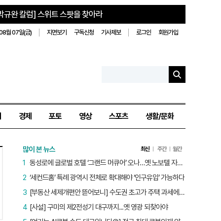
박규완 칼럼] 스위트 스팟을 찾아라
08월 07일(금)
지면보기
구독신청
기사제보
로그인
회원가입
치
경제
포토
영상
스포츠
생활/문화
많이 본 뉴스
최신
주간
월간
1
동성로에 글로벌 호텔 ‘그랜드 머큐어’ 오나…옛 노보텔 자리 사무실 개설
2
‘세컨드홈’ 특례 광역시 전체로 확대해야 ‘인구유입’ 가능하다
3
[부동산 세제개편안 뜯어보니] 수도권 초고가 주택 과세에만 초점…침체된 지방 부동산 대책은 없다
4
[사설] 구미의 제2전성기 대구까지...옛 영광 되찾아야