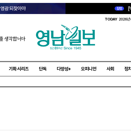
옛 영광 되찾아야
[
칼럼
TODAY
2026년 
를 생각합니다
기획·시리즈
단독
다양성+
오피니언
사회
정