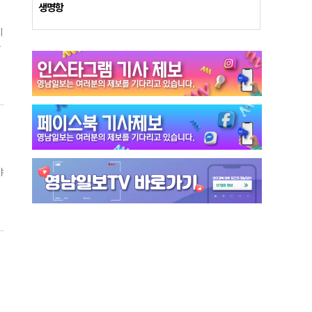
점
생명항
시
스
용
송
으
포
야
포
에
서
끝
점