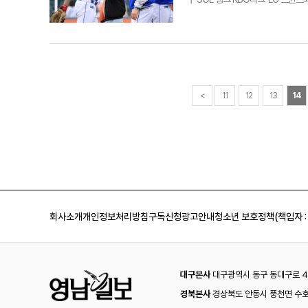
'KMMA17'에서 초대 플라이급 챔피
방으로 불러들여 설욕할 기회다.공동 
13승 11패씩을 쌓았다. 서로를 상대
부를 가르지 못하면서 총 2무다. 두
패배를 당한 기억이 있다. 당시 패배
26일 3-4로 아쉽게 패한 뒤 27일
터라 달라진 삼성이란 평가까지 나왔다
드는 홈런 2개를 포함해 피안타 25
<
11
12
13
14
전까지 내리 6연패를 당하며 총 8
다. 타선에 과감한 변화를 주면서 선
초에 대타로 나와 연패를 끊어내는 
간이었다.젊은 선수들의 패기와 베테
근 기세에서는 따라올 팀이 없다. 최근
1위다. 6경기 타율은 0.269로 낮
다. LG전 승부처는 결국 타선이다
전망이다. 이승현은 이제 막 선발 투
회사소개
개인정보처리방침
구독신청
광고안내
청소년 보호정책(책임자 :
들이 편한 마음으로 마운드에 오르기
른다. 삼성은 고척스카이돔에서 3위 
라도 물러설 수 없는 경기가 예상된다
프로야구 SOL 뱅크 KBO리그' 한
23일 대구삼성라이온즈파크에서 펼쳐질
대구본사
대구광역시 동구 동대구로 44
삼성 라이온즈 레예스.
경북본사
경상북도 안동시 풍천면 수호