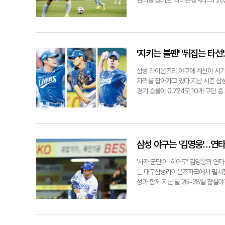
현대를 상대로 '하나은행 K리그1 2
엔 실패했다. 9회초 3점을 더 내준
단 1승만을 거둔 대구는 반등을 위한 
을 펼친다.김형엽기자 khy@yeong
경기에서 승점을 챙긴다면 분위기 반전
성 라이온즈와 LG 트윈스전에서 투수
큰 열세를 보이고 있다. 다만 최근 
전북 원정에서 고재현이 멀티골을 기록
점력을 발휘해준다면 경기를 쉽게 풀어
'지키는 불펜' '뒤집는 타
구의 명실상부 키플레이어는 요시노다
징야, 에드가, 바셀루스라는 외국인
삼성 라이온즈의 야구에 계산이 서기
현 감독이 젊은 선수들을 활용해 공
자리를 잡아가고 있다.지난 시즌 삼성
구는 K리그1 구단 중 가장 젊은 팀
경기 승률이 0.724로 10개 구단
할 수 있는 환경이다. 상대 전북은 
로 10개 구단 중 유일하게 5점대를
13일 광주FC를 상대로 시즌 첫 승
4년 58억원에 영입했고, 키움 히어
나고 있지만 멀티골을 기록하며 되살
원에 재계약하면서 불펜에만 총 88억
힘을 다해 훈련에 임하고, 즐거운 축
는 시즌 초반부터 활약을 거듭하고 있다
고 데뷔전을 앞둔 소감을 밝혔다. 
점)와 2위 NC 다이노스(4.16점)
삼성 야구는 '김영웅'…연타
khy@yeongnam.com지난 21
임창민은 6홀드째를 거뒀다.지난 2
기에서 활약하고 있는 요시노. 대구F
무실점, 임·김·오 필승조가 3이닝을
'사자 군단'이 '히어로' 김영웅의 
이를 두고 삼성 박진만 감독은 "올해
는 대구삼성라이온즈파크에서 펼쳐진 '2
다.지키는 불펜에 이어 삼성의 또 다
성과 함께 지난 달 26~28일 잠
24일 기준 삼성의 데이비드 맥키넌은 
렸다. 선발 라인업은 김지찬(중견수)
든든한 외인 타자로 자리를 잡았다.지
수)-김재상(2루수)-이병헌(포수)으
로 끌려가던 6회말 삼성은 11번의 
만들어진 2사 1, 2루 상황. 타석에
력한 타선임을 보여줬다. 삼성 타자
다 태그 아웃되면서 1회말이 종료됐다