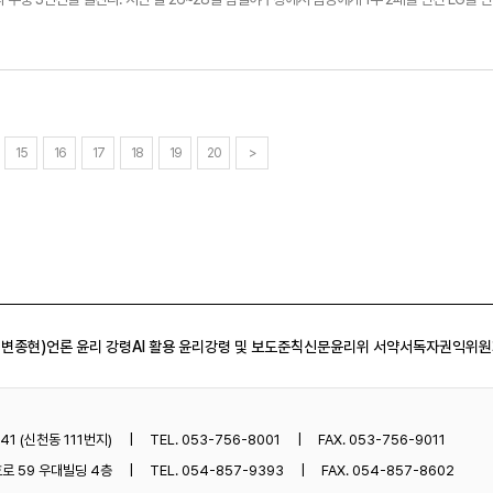
언에 오른 '가라데 히어로' 이영웅.
5위를 달리고 있는 두 팀 모두 서로를 발판으로 상위권 도약을 꿈꾸고 있다. 삼성과 LG 모두
로 1무씩을 기록했다. 1경기를 더 치른 LG가 지난 21일 SSG 랜더스와의 더블헤더 2차전서 승
 팀 모두 최근 2연승을 달리면서 기세 싸움에서도 팽팽하다.다만 삼성은 이번 시즌 LG에 뼈아
 후 삼성은 8연패 수렁에 빠졌다. 지난 시즌 한국시리즈 우승팀인 LG를 상대로 삼성은 지난 
엔 연장 승부 끝에 2-2로 비겼다. 앞서 전 시즌 준우승팀인 KT 위즈에게 개막전 2연승을 거뒀던
.하지만 우중에 치러진 28일 경기에서 삼성은 1-18이라는 처참한 패배를 당했다. 이날 마
개로 난타당했다. 이후 삼성은 SSG와의 홈 개막전을 포함해 키움 히어로즈전과 KIA 타이거즈
15
16
17
18
19
20
>
연패라는 암울한 시즌 초반을 보내야만 했다.LG전 이후 연패는 오히려 삼성에게 극약처방이 됐
발 라인업을 재정비했고, 젊은 피도 대거 수혈했다. 특히 베테랑 김헌곤이 지난 6일 KIA전 9회
결승타를 날린 뒤부터 구단 전체 타격감이 살아나기 시작했다. 승리를 향한 간절함이 돋보인 
랑의 든든함이라는 '신구 조화'가 시작되면서 삼성은 완전히 다른 팀으로 바뀌기 시작했다. 최
 10경기에서 삼성은 7승 3패로 리그 1위 KIA와 같다. 지난주 치러진 6경기는 5승 1패로 리
지만 홈런은 9개로 2위를 기록했고, 평균 자책점 또한 2.72점으로 한화(2.66점) 다음으로 낮았
. 선발 투수 로테이션상 삼성은 데니 레예스를 시작으로 좌완 이승현과 이호성을 차례로 내보낼
수 데뷔전을 치렀고, 신예 이호성은 아직 뒷심 부족으로 많은 이닝을 소화하지 못하고 있다. 이
 변종현)
언론 윤리 강령
AI 활용 윤리강령 및 보도준칙
신문윤리위 서약서
독자권익위원
 위해서는 일찌감치 득점을 내줄 필요가 있다.두 팀 모두 맞대결 이후 상위권 팀과의 경기를 
키움을, LG는 잠실야구장에서 1위 KIA를 상대한다. 리그 순위 도약과 기세를 이어가기 위해
.김형엽기자 khy@yeongnam.com지난 21일 대전한화생명이글스파크에서 펼쳐진 '2024
화 이글스전에서 승리한 뒤 하이파이브를 하고 있는 삼성 라이온즈 박진만 감독과 맥키넌. 오는
 '2024 프로야구 SOL 뱅크 KBO리그' LG 트윈스전에 선발 투수로 마운드에 오를 예정
1 (신천동 111번지)
TEL. 053-756-8001
FAX. 053-756-9011
로 59 우대빌딩 4층
TEL. 054-857-9393
FAX. 054-857-8602