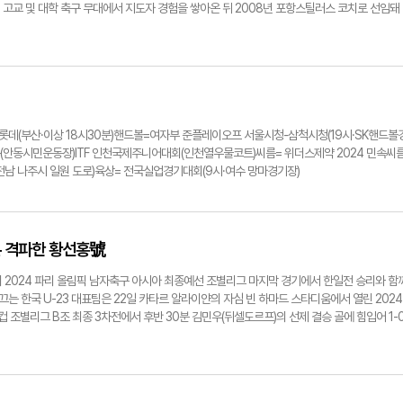
SOL 뱅크 KBO리그' 삼성 라이온즈와 LG 트윈스 경기에서 이성규가 6회말 만루 홈런을 날린 
터 고교 및 대학 축구 무대에서 지도자 경험을 쌓아온 뒤 2008년 포항스틸러스 코치로 선임돼
 박 감독은 세 시즌 동안 지도자로서 역량을 발휘하며 팀의 FA컵 우승, 리그 컵 우승, AFC 
년 5월부터 7개월간 포항의 감독 대행(7승 8무 6패)을 맡기도 했다.이후 2017년부터 최근
수들을 지도해 왔다. 지난해 태백산기 추계 대학축구연맹전 준우승, 올해 U리그에서는 5경기
구 강자 반열에 올려놨다. 박 감독은 선수의 잠재력과 장점을 발굴하는 데 탁월한 역량을 발
재학 시절 박 감독에게 지도를 받은 국가대표 U-23 수비수 황재원이 현재 대구에서 활약 중이
 프로까지 27년간의 풍부한 현장 경험을 갖춘 베테랑 지도자로, 현재 구단이 처한 상황을 잘 
 판단했다. 젊은 연령대인 선수단을 효과적으로 컨트롤 하는 데 많은 도움이 될 것으로 기대
 SSG-롯데(부산·이상 18시30분)핸드볼=여자부 준플레이오프 서울시청-삼척시청(19시·SK핸드볼
잘 이끌어 줄 것이라 기대한다"며 선임 배경을 밝혔다.박 감독은 "대구의 감독 자리를 맡게 돼
(안동시민운동장)ITF 인천국제주니어대회(인천열우물코트)씨름= 위더스제약 2024 민속씨
 분께도 뒤지지 않는다고 자신한다. 어려운 상황에 있는 선수단을 안정적으로 이끌어 높은 위
전남 나주시 일원 도로)육상= 전국실업경기대회(9시·여수 망마경기장)
A에 안착할 수 있게 최선을 다하겠다. 팬들의 기대치에 부응할 수 있도록 더욱 노력하겠다"고
선수단과 상견례를 가지고, 오는 28일 전북현대모터스와의 '하나은행 K리그1 2024' 9라운드
을 치른다.김형엽기자 khy@yeongnam.com
본 격파한 황선홍號
팀이 2024 파리 올림픽 남자축구 아시아 최종예선 조별리그 마지막 경기에서 한일전 승리와 함
끄는 한국 U-23 대표팀은 22일 카타르 알라이얀의 자심 빈 하마드 스타디움에서 열린 2024
컵 조별리그 B조 최종 3차전에서 후반 30분 김민우(뒤셀도르프)의 선제 결승 골에 힘입어 1-
종예선을 겸하는 이번 대회에서 한국은 조별리그 3전 전승으로 B조 1위(승점 9)에 올랐다. 8
비해 주축 선수 교체카드까지 아낀 경기였다. 이날 쉰 선수들은 신태용 감독이 지휘하는 인도
 '우승 여정'에서 제대로 힘을 발휘할 것으로 기대된다.1차전에서 아랍에미리트(UAE)를 1-
치며 8강 진출을 조기 확정했고, B조 1·2위 결정전이 된 이날 물러설 수 없는 한일전까지 잡았