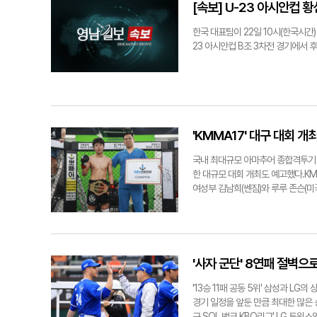
다. 2위를 할 경우 개최국인 카타르
[속보] U-23 아시안컵 황
서 신태용 감독이 지휘하는 A조 2
을 받을 수 있어 파리에 한걸음 더 
한국 대표팀이 22일 10시(한국시간
파리로 갈 수 있다.김형엽기자 khy
23 아시안컵 B조 3차전 경기에서 후
축구연맹(AFC) U-23 아시안컵 조
'KMMA17' 대구 대회 
국내 최대규모 아마추어 종합격투기 
한 대규모 대회 개최도 예고했다.KM
여성부 김남희(쎈짐)와 루루 존슨(
프로룰 3분 3라운드 연장 1라운드로
찬수(정관팀매드)의 경기였다. 이영웅
웅은 초대 KMMA 플라이급 챔피언
루루 존슨을 상대로 타격과 레슬링 
기량이 매번 성장하는 것을 보고 대
'사자 군단' 8연패 절벽
더 많은 격투팬들이 현장에서 볼 수 
어 종합격투기 선수들에게 해외 못지않
'13승 11패 공동 5위' 삼성과 L
회는 오는 5월25일 대구 KMMA뽀
경기 일정을 앞둔 만큼 최대한 많은 
부문을 신설해 경기를 치른다.김형엽기
구 SOL 뱅크 KBO리그' LG 트윈