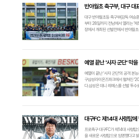
으로 가고 있다. 이재현의 복귀로 
첫 번째 연타석 홈런을 쏴올리며 승기
반야월초 축구부, 대구 대
도 앞서거니 뒤서거니 하며 타격감을
넘겼다. 이어 4회말 1사 주자 없는
전망이다. 박진만 감독은 "이재현과
와 실점을 허용하지 않았고, 8탈삼
대구 반야월초등 축구부(감독 여승훈
약을 해줬기 때문에 모든 포지션이 잘 
록했다.6회말 삼성은 김영웅의 우전 
부터 28일까지 전남에서 열리는 '
9회 오승환으로 이어지는 '임·김·오'
했다.경기 후 만난 김영웅은 "홈런 
장에서 개최된 선발전에서 반야월초는
다"며 "처음으로 지명타자로 나오면서
원초와 경기에서 전반 10분 만에 (전
다.한편 삼성은 25일 대구삼성라이
원초의 공격에도 불구하고 선수들의 
khy@yeongnam.com24일 대
아끼지 않는 반야월초 교장선생님을 
스전에서 개인 통산 첫 번째 연타석 
후원해주는 주위 많은 분들께 깊이 
크 KBO리그' 삼성 라이온즈와 LG
겠다"고 밝혔다. 김형엽기자 khy@
예열 끝난 '사자 군단' 막
월초 축구부.
예열이 끝난 '사자 군단'의 공격 본
구삼성라이온즈파크에서 펼쳐진 '202
다.삼성은 데니 레예스를 선발 투수로
루수)-김영웅(3루수)-강민호(포수)
침묵하면서 답답한 흐름이 이어졌다. 
난 삼성 타선은 화끈한 공격 본능을 
격을 시작했다. 강민호가 유격수쪽 내
이성규. 지난 14일 라팍에서 NC 
대구FC 제14대 사령탑에 
을 당겨쳤고, 공은 120m를 날아 좌
이닝 동안 93개의 공을 던진 뒤 마운
프로축구 대구FC가 제14대 사령탑으
방울이 점차 굵어지면서 8회말 7-3
을 새로운 사령탑으로 임명했다고 밝혔