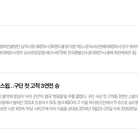
부 챔피언결정전 삼척시청-SK(19시·SK핸드볼경기장) 역도=문곡서상천배대회(10시·양구 용하
대회(9시·청주 김수녕양궁장) 배구=제79회 전국종별선수권대회(11시·충북 제천체육관 등)
에 스윕…구단 첫 고척 3연전 승
활약에 힘입어 '사자 군단'이 결국 '영웅들'을 무릎 꿇렸다. 구단 사상 첫 고척돔 3연전 스윕
돔에서 펼쳐진 '2024 프로야구 SOL 뱅크 KBO리그' 키움 히어로즈전에서 11-6으로 승리
달성한 시즌 4연속 '위닝 시리즈'에 이어 키움을 상대로 2014년 5월23~25일 이후 3천626일
니 레예스를 선발 투수로 마운드에 올렸다. 선발 라인업은 김지찬(중견수)-이재현(유격수)-구
명타자)-김영웅(3루수)-김성윤(우익수)-이병헌(포수)-김재상(2루수)으로 꾸렸다.1회초 삼성은 
취점을 따냈다. 이어진 1회말 키움은 무사 1루 도슨이 우중간 1타점 2루타를, 송성문이 희생플
.3~5회 삼성 타선은 무서운 집중력을 발휘해 점수를 쓸어담았다. 3회초 1사 상황 구자욱이 2루