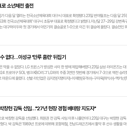
유격수 이재현, 3루수 김영웅으로 포지션이 굳었다. 입단 동기생인 이재현과 김영웅은 타석에서
를 잡았다. 선두 타자로 들어선 2회말 LG 선발 투수 켈리의 5구째 체인지업을 우측 담장으
표로 소년체전 출전
 뽐내고 있다. 부상에서 돌아온 류지혁도 몸 상태를 더 끌어올린다면 붙박이 2루수로 활약할
 상황에서 켈리의 3구째 포크볼을 당겨쳐 우월 솔로포를 장식했다. 이날 이승현은 단 하나의 안
 류지혁 복귀로 스프링캠프 때부터 이상적으로 생각했던 포지션이 정착됐다. 김영웅이 좋은 활
진 호투를 선보인 뒤 마운드에서 내려갔다. 5이닝 동안 무피안타 무실점 6사사구 8탈삼진을 
)가 다음 달 열리는 전국소년체육대회 대구시 대표로 확정됐다.23일 반야월초는 다음 달 25
유지되는 것 같다"고 평가했다. 김형엽기자 khy@yeongnam.com7회 임창민, 8회 김재윤
2루타, 김재상 내야 땅볼, 김지찬 우전 1루타로 각각 1점씩을 보태며 6-0으로 경기를 마무리
제53회 전국소년체육대회' 대구시 초등부 대표로 확정됐다고 밝혔다.지난달 27~29일 강변축
 삼성 불펜 트리오(왼쪽부터).
치려는 생각은 안 했지만 첫 타석에서 워낙 공이 잘 보였다. 타이밍이 늦지 않도록 신경을 썼
 대구하이두와 첫 경기에서 이민기의 결승골로 1-0으로 이긴 뒤 결승에 올랐다. 결승전인 
 수비를 하지 않기 때문에 타석에서 집중을 했고 좋은 결과가 있었던 것 같다"고 소감을 밝혔
반 4분 이민기, 7분 신지호, 10분 최우성) 3골을 득점해 3-0으로 전반전을 끝냈다. 후반전 화
온즈파크에서 LG 트윈스와 주중 3연전 마지막 경기를 펼친다.김형엽기자
조직력과 후반 15분 이민기의 추가골로 4-3으로 승리했다.여승훈 감독은 "축구부에 지원을
구삼성라이온즈파크에서 펼쳐진 '2024 프로야구 SOL 뱅크 KBO리그' 삼성 라이온즈와 LG 트
포함해 모든 선생님들, 항상 한마음 한 팀으로 뛰어주시는 학부모님과 반야월초를 응원하고
홈런을 날리고 있는 김영웅. 24일 대구삼성라이온즈파크에서 펼쳐진 '2024 프로야구 SOL 
감사드린다"며 "앞으로 다가올 전국 대회에서도 우리 선수들과 메달을 따기 위해 온 힘을 다하
 트윈스전에서 힘차게 공을 던지는 좌완 이승현. 이날 무안타 무실점 호투를 보였다.
yeongnam.com제53회 전국소년체육대회 대구시 초등부 축구 대표팀으로 선발된 대구반야
을 수 없다…이성규 '만루 홈런' 뒤집기
능은 막을 수 없었다. LG 트윈스가 방심한 사이 한 방에 제압해버렸다.23일 삼성 라이온즈는 대
4 프로야구 SOL 뱅크 KBO리그' LG와의 주중 3연전 첫번째 경기에서 7-3으로 역전 승리
 마운드에 올렸다. 선발 라인업은 김지찬(지명타자)-이재현(유격수)-구자욱(좌익수)-맥키넌(1
-류지혁(2루수)-이성규(중견수)-김헌곤(좌익수)으로 꾸렸다.경기 초반 몸이 덜 풀린 삼성 타선이
오히려 1회초와 3회초, 5회초 LG에 각각 1점씩을 내주며 0-3으로 끌려갔다.예열이 늦게 끝
발휘해 경기를 완벽히 뒤집었다. 6말 1사 1루 타석에 들어선 구자욱의 좌중간 1타점 2루타로 
야 안타를, 이어 류지혁이 좌전 1루타를 쳐 동점과 만루 찬스를 만들었다.이어 타석에 들어선
다이노스를 상대로 연타석 홈런을 친 주인공이다. 2볼-2스트라이크 이후 이우찬의 5구째 포크
박창현 감독 선임…"27년 현장 경험 베테랑 지도자"
측 담장으로 넘어갔다. 개인 통산 첫 번째, 이번 시즌 구단 최초 만루 홈런이다.이날 레예스는 5
드에서 내려갔다. 5이닝 5피안타 3실점(3자책) 1사사구 5탈삼진을 기록했다. 경기 중 내린 
로 박창현 감독을 선임했다. 최원권 전 감독 사임 이후 나흘만이다.23일 대구는 박창현 감독
 삼성 강우콜드 승으로 종료됐다.김형엽기자 khy@yeongnam.com23일 대구삼성라이온즈
다. 박 감독은 1989년 프로에 데뷔해 포항제철, 전남드래곤즈에서 활약 후 선수 생활을 마