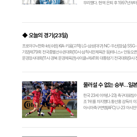
파크에서 펼쳐진 '2024 프로야구 
무리했다. 현역 은퇴 후 1997년부
간.
지도자로서 K리그 무대에 발을 들였다.
피언스 리그 우승에 일조했다. 2010
지 홍익대의 지휘봉을 잡고 대학 선
무패로 선두를 유지하며 팀을 대학축
하는 것으로 알려졌다. 특히 홍익대 
◆ 오늘의 경기(23일)
다.대구 구단은 "박 감독은 고교부터
해하고 극복해나갈 수 있는 감독으로
프로야구=한화-kt(수원) KIA-키움(고척) LG-삼성(대구) NC-두산(잠실)
다. 어려운 시기에 팀을 안정적으로 
기장)제79회 전국종별선수권대회(10시·삼척시민체육관 등)테니스= 안동오픈
영광스럽다. 현장에서의 경력은 어느
문경장사대회(11시·경북 문경체육관)사이클=제41회 대통령기 전국대회(9시·
치로 올라가는 게 목표"라며 "파이널
포부를 밝혔다.박 감독은 이날 오후 
원정 경기에서 대구 감독으로서 데뷔전
물러설 수 없는 승부…일
한국 23세 이하(U-23) 축구대표
조 1위를 차지했다.황선홍 감독이 이
아시아축구연맹(AFC) U-23 아시안
으로 이겼다.파리 올림픽 남자축구 최
강부터 시작하는 토너먼트 일정을 대
네시아와 8강전으로 시작하는 본격적인
0, 2차전에서 중국을 2-0으로 물리