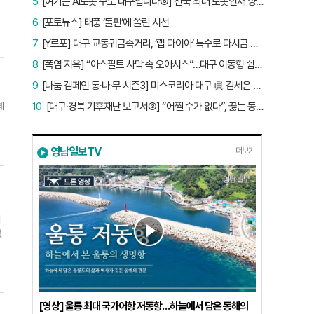
5
[여기는 AI로봇 수도 대구입니다⑤] 전국 최대 로봇인재 양성소…“대구산업 맞춤형 교육과정 만들자”
6
[포토뉴스] 태풍 ‘돌핀’에 쏠린 시선
7
[Y르포] 대구 교동귀금속거리, ‘랩 다이아’ 특수로 다시금 활기…“반짝 인기 의존 않는 지속 가능 성장 동력 마련해야”
8
[폭염 지옥] “아스팔트 사막 속 오아시스”…대구 이동형 쉼터 버스 ‘북적’, 지하철역도 ‘바글’
9
[나눔 캠페인 통·나·무 시즌3] 미스코리아 대구 眞 김세은 “내가 받은 응원, 다음 사람에게”
체
10
[대구·경북 기후재난 보고서③] “어쩔 수가 없다”, 끓는 동해…‘절멸 위기’ 경북 수산업
영남일보TV
더보기
이
했
자
1
라
[영상] 울릉 최대 국가어항 저동항…하늘에서 담은 동해의