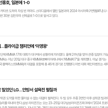
와 경기가 예정된 터였다.한국은 26일 오전 2시30분부터 도하의 압둘라 빈 칼리파 스타디움
선홍호, 일본에 1-0
위 인도네시아와 준결승 진출을 놓고 격돌한다.이번 대회에선 3위까지 파리 올림픽 본선 진출권
다가갔다. 4위 팀은 2023 U-23 아프리카 네이션스컵 4위인 기니와 플레이오프에서 승리해야
) 카타르 도하의 자심 빈 하마드 스타디움에서 열린 일본과의 2024 아시아축구연맹(AFU) U-
@yeongnam.com22일 카타르 알라이얀의 자심 빈 하마드 스타디움에서 열린 2024 아시아
반 30분 김민우의 선제골로 1-0으로 앞서고 있다.
별리그 B조 최종 3차전 한국과 일본의 경기 모습.
개최…플라이급 챔피언에 '이영웅'
단체 KMMA 17회 대회가 대구에서 성황리에 치러졌다. 올해 2주년을 맞아 관중 입장이 가
MA는 지난 20일 대구 중구 KMMA뽀빠이아레나에서 'KMMA17'을 개최했다. 이날 경기는
미국·블랙리스트MMA)의 대결을 포함해 총 46개 경기로 진행됐다.이번 대회 메인이벤트는 세
 치러지는 '가라데 히어로' 이영웅(크광짐)과 유튜브 격투기 오디션 프로그램 '고교천왕' 출신 
과 박찬수는 화끈한 난타전을 펼쳤고, 판정 끝에 2:1로 이영웅이 승리했다. 이날 승리로 이영
에 등극했다.세미프로룰 3분 3라운드 시합에 출전한 김남희는 KMMA 4승1패 전적을 보유한
모두 압도하며 만장일치 판정승을 거뒀다.김대환 KMMA 대표는 "KMMA에 출전하는 선수들
한민국 선수들의 잠재력을 실감했다"며 "연내 치를 2주년 기념 대회는 KMMA 선수들의 활약
으로 밀었던 LG…안방서 설욕전 펼칠까
있도록 관객을 유치할 수 있는 큰 대회장에서 진행할 계획"이라고 했다.KMMA는 한국 아마추
은 경험을 제공하기 위해 2022년 10월부터 서울과 대구를 오가며 매달 개최한다. 다음 대
G의 상위권 도약을 위한 물러설 수 없는 대결이 펼쳐진다. 두 팀 모두 주중 3연전 이후 상위권 팀과
빠이아레나에서 열리는 'KMMA18'이다. KMMA 최초로 케이지 킥복싱룰을 채택한 입식 격투
승리를 따내야 한다.삼성 라이온즈는 오는 23~25일 대구삼성라이온즈파크에서 '2024 프로
자 khy@yeongnam.com지난 20일 대구 중구 KMMA뽀빠이아레나에서 열린
스와 주중 3연전을 펼친다. 지난 달 26~28일 잠실야구장에서 삼성에게 1무 2패를 안긴 LG를 안