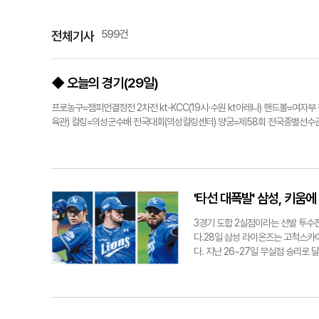
599건
전체기사
◆ 오늘의 경기(29일)
프로농구=챔피언결정전 2차전 kt-KCC(19시·수원 kt아레나) 핸드볼=여자
육관) 컬링=의성군수배 전국대회(의성컬링센터) 양궁=제58회 전국종별선수권
'타선 대폭발' 삼성, 키움
3경기 도합 2실점이라는 선발 투수진 
다.28일 삼성 라이온즈는 고척스카이
다. 지난 26~27일 무실점 승리로 
만에 '스윕'까지 가져왔다.삼성은 데
욱(좌익수)-맥키넌(1루수)-류지혁(지
사 1루에 구자욱의 좌전 2루타로 선
이로 1타점을 따내 1-2를 만들었다