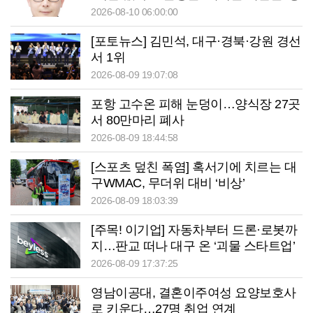
애관리’에 답해야
2026-08-10 06:00:00
[포토뉴스] 김민석, 대구·경북·강원 경선
서 1위
2026-08-09 19:07:08
포항 고수온 피해 눈덩이…양식장 27곳
서 80만마리 폐사
2026-08-09 18:44:58
[스포츠 덮친 폭염] 혹서기에 치르는 대
구WMAC, 무더위 대비 ‘비상’
2026-08-09 18:03:39
[주목! 이기업] 자동차부터 드론·로봇까
지…판교 떠나 대구 온 ‘괴물 스타트업’
2026-08-09 17:37:25
영남이공대, 결혼이주여성 요양보호사
로 키운다…27명 취업 연계