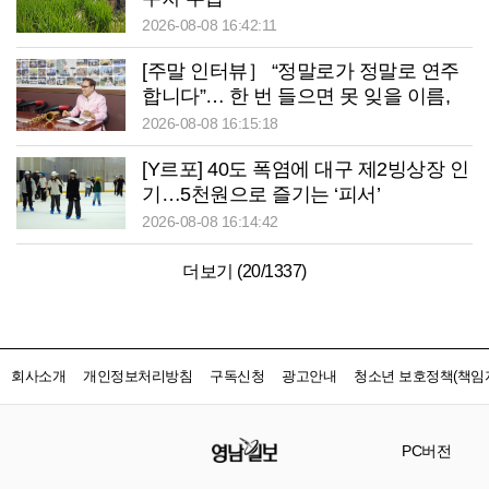
2026-08-08 16:42:11
[주말 인터뷰］ “정말로가 정말로 연주
합니다”… 한 번 들으면 못 잊을 이름,
색소폰으로 이웃 웃게 만드는 사나이
2026-08-08 16:15:18
[Y르포] 40도 폭염에 대구 제2빙상장 인
기…5천원으로 즐기는 ‘피서’
2026-08-08 16:14:42
더보기 (
20
/
1337
)
회사소개
개인정보처리방침
구독신청
광고안내
청소년 보호정책(책임자
PC버전