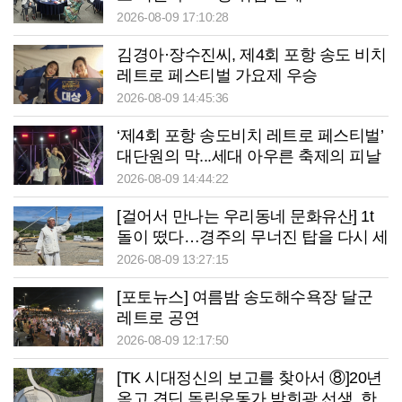
2026-08-09 17:10:28
김경아·장수진씨, 제4회 포항 송도 비치
레트로 페스티벌 가요제 우승
2026-08-09 14:45:36
‘제4회 포항 송도비치 레트로 페스티벌’
대단원의 막...세대 아우른 축제의 피날
레
2026-08-09 14:44:22
[걸어서 만나는 우리동네 문화유산] 1t
돌이 떴다…경주의 무너진 탑을 다시 세
운 ‘손’
2026-08-09 13:27:15
[포토뉴스] 여름밤 송도해수욕장 달군
레트로 공연
2026-08-09 12:17:50
[TK 시대정신의 보고를 찾아서 ⑧]20년
옥고 견딘 독립운동가 박희광 선생, 한