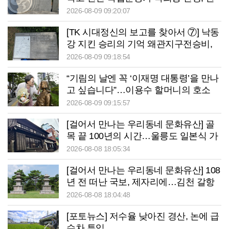
국전쟁 후 어려운 이웃부터 품었다
2026-08-09 09:20:07
[TK 시대정신의 보고를 찾아서 ⑦] 낙동
강 지킨 승리의 기억 왜관지구전승비,
호국영령 역사는 선명하지만 안내는 아
2026-08-09 09:18:54
쉬워
“기림의 날엔 꼭 ‘이재명 대통령’을 만나
고 싶습니다”…이용수 할머니의 호소
2026-08-09 09:15:57
[걸어서 만나는 우리동네 문화유산] 골
목 끝 100년의 시간…울릉도 일본식 가
옥이 말하는 ‘잊지 말아야 할 역사’
2026-08-08 18:05:34
[걸어서 만나는 우리동네 문화유산] 108
년 전 떠난 국보, 제자리에…김천 갈항
사지 발굴 착수
2026-08-08 18:04:48
[포토뉴스] 저수율 낮아진 경산, 논에 급
수차 투입