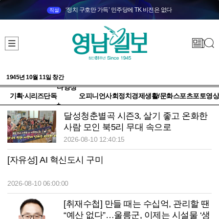
‘정치 구호만 가득’ 민주당에 TK 비전은 없다
직설
1945년 10월 11일 창간
다양성
기획·시리즈
단독
오피니언
사회
정치
경제
생활/문화
스포츠
포토
영상
+
달성청춘별곡 시즌3, 살기 좋고 온화한
사람 모인 북5리 무대 속으로
2026-08-10 12:40:15
[자유성] AI 혁신도시 구미
2026-08-10 06:00:00
[취재수첩] 만들 때는 수십억, 관리할 땐
“예산 없다”…울릉군, 이제는 시설물 ‘생