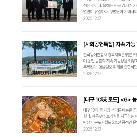
상을 통해 우수 인물을 조명하고, '
정된 것이다. 올해는 전국 706개 
의인과 가족을 돕는 '히어로즈펠로십'
병원이 유일하다. 구병원이 지역사회
글로벌스칼러십'은 해외 우수 대학생
병원 봉사단은 독거노인·노숙인·장애
2025.12.17
학위를 취득하거나 교류하도록 지원한
지원 규모는 1만4천여명에 이른다.
로 한 나눔도 활발하다. 대학생 봉사
프로그램을 꾸준히 운영해 온 것도 
지역과 직접 맞닿은 사회적 활동을 
인 생활 지원을 맡아왔다. 치매노인
코의 사회공헌은 장애인 고용, 교육,
했다. 겨울철에는 쪽방촌 주민들에게
[사회공헌특집] 지속 가능
있다. 기업의 자원이 지역사회 변화
는 데 기여했다. 이 같은 활동은 단
능한 생태계를 구축하며 사회적 가치
한 것으로 평가된다. 구병원의 사회
한국농어촌공사 경북지역본부(본부장 
기자 ktk@yeongnam.com
를 펼치며 의료 접근성이 취약한 국
며 농업·농촌의 지속 가능성을 키우고
도권 바깥의 취약계층까지 지원 범위
주목된다. 영남일보 취재를 종합하면
가 최근 반대쪽 탈장이 발생해 다시
께 가꾸는 호숫길 쓰담쓰담'을 3년 
2025.12.17
월 의성 산불 피해 복구 당시에도 
경 보호와 건강 증진을 동시에 도모
상금 500만원에 병원 임직원들이 
생활 속 환경 실천 문화로 정착되고 
원 단체헌혈을 비롯해, 경로잔치 지원
본부는 ESG 우수사례를 공유하는 '
요한 순간에 가장 먼저 움직이는 의
이를 통해 현장 직원들의 참여와 정책
[대구 10味 로드] <6>
"국민 건강을 지키고 사회적 약자를 
지역 대학생으로 구성된 'K-청렴 서
든 찾아가 지속적이고 책임 있는 사
하고 있다. 서포터즈의 활동 성과에
대구 10미 중 가장 색다른 메뉴를 
kang@yeongnam.com
화 조성의 주체로 참여하고, 지역사
설다. 이름부터 호기심을 자극하는 
고 있다. 경북본부는 고령 농업인의
탄생 대구도시철도 2호선 종점인 문양
만 65세 이상 고령 농업인이 농지
성업 중인데, 이 목가적인 농촌 마을
2025.12.13
매도돼 농지 이용 효율을 높이고 세대
초 달성군 일대 농가 소득을 늘리기 