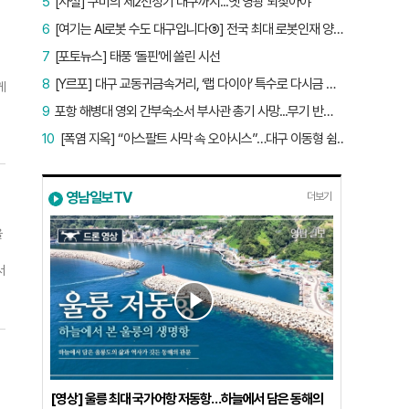
5
[사설] 구미의 제2전성기 대구까지...옛 영광 되찾아야
책
6
[여기는 AI로봇 수도 대구입니다⑤] 전국 최대 로봇인재 양성소…“대구산업 맞춤형 교육과정 만들자”
대
7
[포토뉴스] 태풍 ‘돌핀’에 쏠린 시선
8
[Y르포] 대구 교동귀금속거리, ‘랩 다이아’ 특수로 다시금 활기…“반짝 인기 의존 않는 지속 가능 성장 동력 마련해야”
게
사
9
포항 해병대 영외 간부숙소서 부사관 총기 사망...무기 반출 비상
경
10
[폭염 지옥] “아스팔트 사막 속 오아시스”…대구 이동형 쉼터 버스 ‘북적’, 지하철역도 ‘바글’
이
이
영남일보TV
더보기
편
울
병
익
서
·
.
묘
술
수
차
계
였
통
연
이
거
으
재
[영상] 울릉 최대 국가어항 저동항…하늘에서 담은 동해의