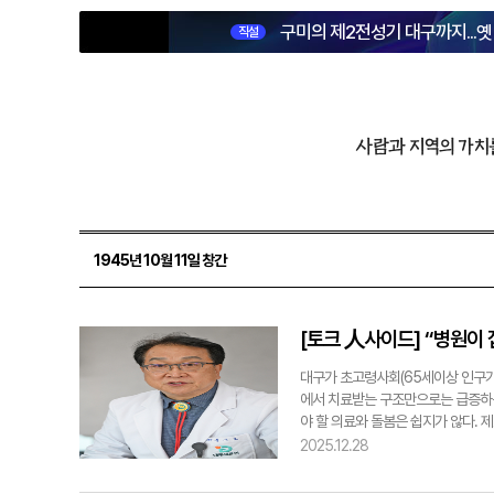
구미의 제2전성기 대구까지...
직설
사람과 지역의 가치
1945년 10월 11일 창간
[토크 人사이드] “병원이
대구가 초고령사회(65세이상 인구가
에서 치료받는 구조만으로는 급증하는
야 할 의료와 돌봄은 쉽지가 않다. 
장기요양 재택의료센터 시범사업이 본
2025.12.28
히 대구 유일의 공공의료기관인 대
탕으로 이 변화의 선봉에 섰다. 김