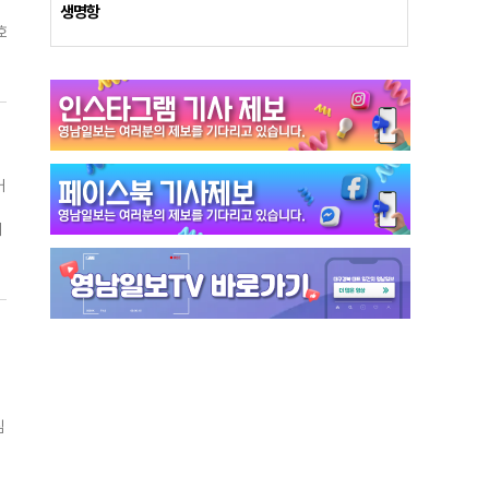
가
생명항
소
호
이
에
금
가
깻
운
락
송
진
의
을
창
을
거
밀
가
공
왔
시
게
년
잡
로
.
술
의
편
를
다
기
화
소
으
연
던
하
이
병
심
분
천
만
점
칼
될