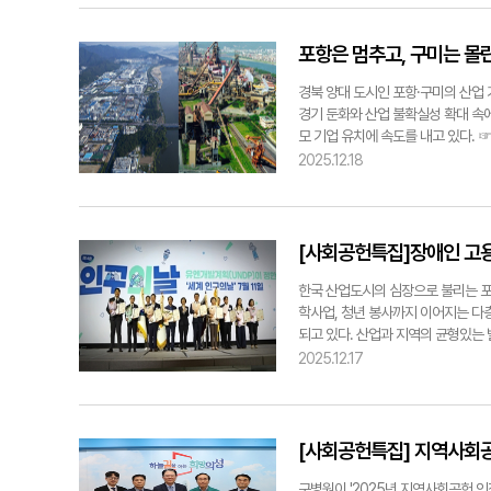
순수예술에 종사하는 예술인들의 삶은
은 의료진 모두에게 상징적인 순간이
국수집을 운영하는 김봉경씨는 "예전
것으로 보고 있다. 하이테크베어링 
설 자리는 갈수록 위축되고 있다. 구
직전에 자연 폐쇄가 이뤄졌다. 수 차
북이 쌓아놓으셨는데 그 잔상이 추억
(약 8천명)과 경제효과(749억원)
삶을 획기적으로 바꿔왔습니다. 그만
수 있었던 점도 특징적인 부분이었다.
한 성격 때문에 빨리 나오는 음식을 
정수소 발전소 및 대형 배터리 에너지
포항은 멈추고, 구미는 
즘 만들어진 작품을 일컫는 말은 아닐
제 간호사 한 명이 유주 양만 전담해
기에 국수만한 것이 없어요"라고 말
평) 부지에 500MW급 무탄소 청정
게 가장 중요한 것은 창의성, 진정
체계로 운영됐다. 소아청소년과 교수 
대 구분없이 모두가 자주 찾는 음식이
천억원, 직접 고용 200명 이상을 전
경북 양대 도시인 포항·구미의 산업
도 내놓았다. "예전보다는 많이 나
상태였다. 아기 상태 변화는 매우 미
정직한 손맛과 투박한 매력이 돋보이는
고, 이후 AI 데이터산업과 전력관
경기 둔화와 산업 불확실성 확대 속에
획과 작품 운송, 홍보와 평론의뢰까
화도 모두 치료 판단의 근거가 됐다.
'대구 10미 시식단'으로 나선 경기
트리와 2천200억원 규모의 방위산
모 기업 유치에 속도를 내고 있다. 
해주어야 할 것 같아요." 김은경기자 e
정적 신호는. "기도 삽관을 제거한 
씨는 먼저 '누른국수' 어원에 대해
122만㎡(37만 평) 부지에 최첨단 
와 투자액은 뚜렷한 감소세를 나타냈다.
2025.12.18
단하고 모유나 분유를 스스로 먹고 소
다"며 "보통 국수는 육수맛으로 먹
일자리 창출, 650명 정주 인구 증
하락했다. 올 들어서도 현재까지 7건
지 않은 단계로 판단했다. 이후엔 체중
인상적이었다"고 했다. 또 "처음에는
국방과학연구소, 한국무기체계안전협회
는 수준이다. 고용창출 인원도 202
시스템도 중요했을 것 같다. 병원의 
발해 또다른 재미를 느낄 수 있었다"
통해 주민 우려를 최소화하겠다고 밝
과 2차전지 산업의 동반 부진과 맞물
전문의였다. 지속적인 교육을 통해 
물도 매력적이고 풍미가 좋다"며 "
력'도 키운다는 전략이다. 영주시는
주력 기업의 실적이 흔들렸다. 여기다
[사회공헌특집]장애인 고용
복지부와 대구시의 신생아집중치료센터
다"고 했다. 또 "왜 칼국수가 대구
지에 육가공 공장을 증설하는 계획을
를 조절하고 있다. 대기업의 긴축은
려운 영역이다. 아기는 상태를 표현
에서 간편하게 즐기는 누른국수 레시피 
이 연결되는 구조를 만들겠다는 것이다
미는 미래 첨단산업을 중심으로 뚜렷한
한국 산업도시의 심장으로 불리는 포
이어갈 수 있었던 동력은. "큰 동력
먼저 건지고 멸치는 체에 걸러 육수로 
게 한다고 보고 있다. 영주시는 산업
업을 유치해 10조6천억원의 투자를
학사업, 청년 봉사까지 이어지는 다
급격히 떨어졌다가 회복되는 과정을 
풍미를 살린다. 3. 면 삶기: 칼국수
EMU 정비기지, 국도 28호선 신
부품 특화단지 지정 이후 한화시스템
되고 있다. 산업과 지역의 균형있는
인 치료를 원했고, 출생 이후에도 
간 맞추기 : 국간장으로 기본 간을 
이 함께 개선될 수 있다는 판단이다
게 재편되고 있다. 특히 구미국가5
2007년 설립한 자회사형 장애인표준
2025.12.17
반에 긍정적으로 작용했다. 의료진과 
이 나고, 멸치는 깊은 감칠맛을 만듭니다
론 기업 집적지로 키우려는 구상도 
자도 있다. 방산·반도체·로봇 등 신
안정과 역량 개발을 동시에 추진하고 
중요한 점은. "퇴원은 치료의 끝이 
않으려면 사람을 붙잡아야 한다고 본다
다. 전문가들은 "포항과 구미의 대
해 왔다. 전문 재활상담사 배치, 
월에서 1년까지는 호흡기 감염 예방
올리고, 유입 인구가 지역에서 생활
도가 높은 지역일수록 위기 대응 전략
기준을 제시했다. 포스코휴먼스는 복
목표는 또래와 함께 학교에 다니고 
농업이 연결된 다층적 산업 구조는 
애학생들에게 안정적 학업 환경을 제
[사회공헌특집] 지역사회공
원의 지속적인 지원이 반드시 필요하다.
zebo15@yeongnam.com
례로 평가 받는다. 이 같은 노력을 
표창도 수상했다. 미래 인재 육성의
구병원이 '2025년 지역사회공헌 