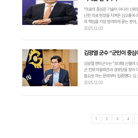
서 처음에는 놀랐는데 먹다 보니 아주
있다. 강승규기자 kang@yeongna
빵축제는 시민과 관광객이 몰리는 등
외국인 기준에서도 편하게 먹을 수 
행사로 키워 소상공인·청년 창업가가
"의료의 중심은 기술이 아니라 신뢰입
하긴 어렵지만, 집에서도 '대구식 논메기
사업'도 주목받고 있다. 이 거리는 
난한 의료 현장을 지켜온 김오룡 K
가루, 제피가루, 소금 등 2. 메기 
거리명에 사용했다. 향후 닻별거리
의 책임을 가장 엄격하게 묻는 분야
념 준비 : 된장·고춧가루·마늘·제피가
티벌 등 다양한 행사와 결합, '사람
고, 묵묵히 개척한 길은 한국 뇌종양 
2025.12.03
맛을 잡는다. 5. 끓이기 : 양념장을
관광지'로 발전시킨다는 구상이다. 
리로 돌아온 그는 이제 경북의 필수의
당면을 넣어 한 번 더 끓인다. 7. 
확장된다. 람사르습지 탐방, 지질대장
급체계 구축, 지역 의사 양성 등 그
발라 국물·당면·채소와 함께 한 숟가
교육청과 협력해 학생 견학 프로그램
의료의 지속 가능성을 좌우하는 문제
mjs858@yeongnam.com
널 개설공사가 완료되면 문경새재와 
김광열 군수 “군민이 중심
◆ 뇌종양 수술 1천800건… 한국
히 파크골프는 새로운 도시 이미지를
를 모두 마친 뒤, 1988년 영남대
인이 참석해 성황을 이뤘다. 대회 
김광열 영덕군수는 "초대형 산불의 상
피하던 분야였다. 생명을 살리기 위
다. 문경시는 읍·면 파크골프장 확충,
군 전체 마을회관과 경로당을 찾아 
럼에도 그는 "가장 어려운 분야일수
도시'로 도약하겠다는 목표를 세웠다
필요로 하는 문제부터 집중했다. 김
체득한 '어려운 자리일수록 먼저 서야
연결되는 지속가능한 도시가 목표"라고 
달성과 13년 만에 종합 청렴도 3등
2025.12.02
그는 단 한 번도 뒷걸음하지 않았다. 
다. 10조 원 규모의 에너지 프로젝트
천500건에 달한다. 이는 단순한 
김 군수는 지역경제 활성화를 위한 
장비와 기술 모두 선진국과 큰 격차가
고 강조하면서 "경북동해안 유네스코
부터 시작했다. 특히 응급 뇌출혈 
포츠 산업의 육성 할 것"이라고 밝혔
힘썼다. 이러한 축적된 경험은 영남대
최되면서 총 21만 여 명의 선수단과
보호자가 "영남대로 가면 살릴 수 있
김 군수는 "스포츠는 단순한 경기 
1
2
3
4
한국 뇌종양 연구 기반 구축 1990년대
성장 엔진 중 하나로 확고히 자리잡았
국제 의료현장을 직접 경험했다. 당
가능도시의 표준을 만들겠다"라고 밝혔
다학제 협력이 일상이었고, 고난도 