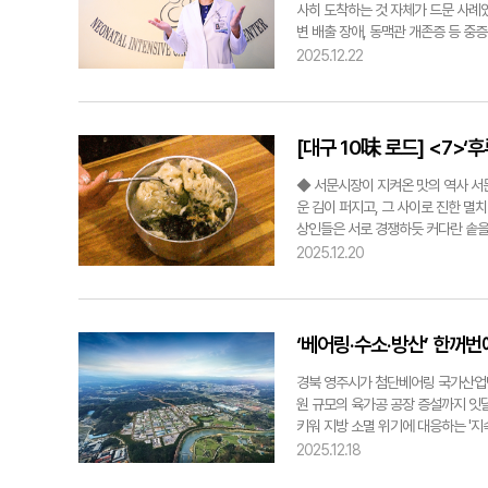
로 큰 부담이 된다. 다학제 팀을 
한다. ◆ 막창 제대로, 맛있게 먹
수 있어 조심스럽다. 홍가이 미술평론
사히 도착하는 것 자체가 드문 사례였
있다면 의료 접근성은 크게 개선될 
장 까다롭지 않을까. 막창에 대한 애정
초집중 상태에서 몇 시간을 홀로 작업
변 배출 장애, 동맥관 개존증 등 중
시킬 수 있다." ▶진료뿐 아니라 주
억해야 한다. 도톰한 굵기의 대구식
트러짐 없이 작업을 해나가는 그의 
사 1대1 전담, 365일 교수 당직 
2025.12.22
사업이라고 본다. 대구의료원은 그동
밍이다. 뜨거운 막창을 적당히 식혀 
서 결정된다고 생각하는 그는 작업의
있는 상태로 회복돼 지난 19일 퇴
거·영양·돌봄 서비스는 지역사회 돌
창장을 곁들이기 때문이다. 최근 대
의 빈틈, 타협도 허용하지 않는 철두
아니라, 한 생명을 끝까지 놓지 않은
도 비교적 명확하다. 공공병원이 지
잎을 넣어 향미를 더욱 고조시킨다.
르네상스 화가 첸니노 첸니니의 회화 
"병원은 산모 파트와 신생아 파트가
상태이거나 중증 만성질환을 가진 어르
영하는 양승찬(43)씨는 "기계와 참
를 스스로 정제하고 실험하며 만들어
을 받고 출산 전부터 컨설팅을 진행했
[대구 10味 로드] <7>
외래 방문 없이도 자택에서 전문적인
게 하고 천연방부제 역할을 한다. 
연(松煙) 먹을 조각내서 여러 날 물
으로선 출생 체중이 400g 이상이기
만족도 역시 높아질 것으로 본다. 
로 준비 중이다"고 말했다. ​ 막창
내어 정결한 묵액(墨液)을 얻는다. 
300g대로 출산이 불가피한 상황이 
◆ 서문시장이 지켜온 맛의 역사 서
것이다." ▶이번 시범사업을 통해 
에서 나온 기름으로 볶아낸 밥맛은 느
들이는 것에서 나아가 재료에 들어가
치료 전략도 이미 정해둔 상태였다. 
운 김이 퍼지고, 그 사이로 진한 멸
히 확인하려고 한다. 이를 토대로 
새가 덜 나요" 3인3맛 시식단은 이
장 위대한 발명품 중 하나라고 믿는 
아기 손상을 최소화해 비교적 안정된 
상인들은 서로 경쟁하듯 커다란 솥을 
의료기관으로서 재택의료 모델을 선도
식을 즐기는 편이다. 막창은 누린내
다. "한국에서 저 만큼 종이를 쓴 사
대 미숙아는 병원에서 아직 생존 사례
장은 상인들의 능숙한 손길과 숨결로
2025.12.20
나이 들 권리'라는 관점에서 이번 사
고소하면서 부드럽다. 대구는 특이하
을 하고 나니 국내 종이공장, 소문난
에 들어온 순간, 의료진 모두가 박수
은 도시다. 분지 지형 특유의 건조한
본다. 노인이 요양시설이 아닌 자신
칠레 출신 크리스티안(36)씨는 "칠
만 몰두 대구 출생인 작가는 어렸을
을 거쳐 NICU까지 무사히 도착하는 
생활식으로 자리잡은 배경 속에서 서
주체 역시 지역사회가 돼야 한다. 
이었다. 대구에서 먹은 막창은 바싹
을 보면서 작가의 꿈이 싹텄을 지도
면적이 매우 작았고, 폐포가 충분히 
수를 의미한다. 밀가루에 콩가루를 소
민의 건강과 돌봄을 책임지는 공공병원
있는 음식"이라고 평가했다. 초등학생
전공했다. "제가 갔을 때 일본이 최
치가 일반 미숙아 치료보다 훨씬 더 
신 기계면을 사용한다. 그렇다보니 
‘베어링·수소·방산’ 한꺼
음식으로 꼽힌다. 겉이 바싹하고 쫄
속에서 유학을 떠났는데, 힘들긴 했지
야 했다. 피부 관리가 가장 큰 어려
시마, 양파, 무, 대파 등을 넣어 
자 hellowis@yeongnam.com
작업으로 눈에 띄는 활동을 했다. 
화하기 위해 모든 접촉은 극도로 조심
로 올린다. '누른국수' 명칭 유래에
경북 영주시가 첨단베어링 국가산업단
Frechen(서독국제판화비엔날레전) 
속이었다. 그 중에서도 출생 후 3~
방식에서 비롯된 이름이라는 것이다. 
원 규모의 육가공 공장 증설까지 잇
고 있다. 전국민 누구나 하나쯤 가지
능 저하로 인해 심장 기능까지 영향
생겼다는 것이다. 또 하나 빼놓을 수
키워 지방 소멸 위기에 대응하는 '지
명의 이기라고는 오로지 클래식 FM
원 차원에서 비용을 청구하지 않고 치
장터 국숫집에서는 값싸고 고소한 콩
축은 '첨단베어링 국가산업단지'다. 2
2025.12.18
가에게 중요한 것은 창의성, 진정성 2
하지 않아 태변이 나오지 않는 상태가
상을 주며 이름의 기원과 결을 함께했
964억원을 투입해 조성 중이다. 