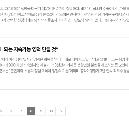
 잘 어울렸다"며 "마지막에는 이 조합이 정말 괜찮다는 생각이 들었다"고 했다. 매운맛 강도
m.com
 원도심의 변화를 직접적으로 보여줬다. 문경시는 내년부터 이 축제를 전국 단위 도심형 대표
있는 수준이라고 전했다. ◆ 집에서 즐기는 논메기매운탕 레시피 식당의 깊은 맛을 완벽히 재
 참여하는 플랫폼으로 확대할 계획이다. 원도심 활성화 프로젝트로 추진 중인 '닻별거리 조성
니다." 의학은 생명을 다루기 때문에 매 순간이 절박하다. 40년간 뇌종양 수술이라는 가장 
매운탕' 기분은 충분히 낼 수 있다. 1. 재료 준비 : 메기, 부추 등 채소, 당면, 마늘, 된장, 고
6만5천여 명의 팬덤을 보유한 가수 박서진 씨의 팬클럽 이름으로 국내 최초로 '팬클럽명'을 공
-과학자(영남대학교 명예교수)가 한결같이 강조해온 원칙이다. 생명과 가장 가까운 곳에서 의사
손질 : 메기의 지느러미, 내장을 제거하고 깨끗이 씻은 뒤 소금으로 문질러 점액을 제거한다. 3. 양
는 단계적으로 우체국 구간과 중앙시장을 연결하는 대규모 특화거리로 확장되며, 문경푸드페
, 그가 선택한 신경외과는 당시 의사들조차 기피하던 고난도의 영역이었다. 그는 주저하지 않
루를 섞어 매운탕용 양념장을 만든다. 4. 국물 내기 : 멸치·다시마 등을 넣고 육수를 우려 기본
이 모이고 머무는 거리'로 조성 된다. 문경시는 돌리네습지를 시민과 관광객이 '직접 느끼는 생태
수술과 연구의 한 축을 세우는 기반이 됐다. 총장·기관장이 아닌, 다시 '의사이자 과학자'의 자
 육수에 풀고, 손질한 메기와 채소를 넣고 푹 끓인다. 6. 부추·당면 투하 : 마지막에 부추와 불린
지난해 조성된 오미자터널도 국화·개미취 등 사계절 내내 꽃이 피는 와일드플라워 테마 단지로
료 강화를 위한 K-과학자로서 새로운 여정을 시작한다. 경북 북부의 의료 공백 해소, 중증 응
완성 : 얼큰·담백한 논메기매운탕 완성! ※ 팁 : 매운탕이 완성되면 바로 맛보기보다, 메기 살을 먼
정, 학생 생태체험 프로그램 등 다양한 활동에 올해만 800여 명이 참여했다. 내년에는 경북
의 전문성과 경륜은 경북이 직면한 의료 불균형 문제 해결의 핵심 자산으로 주목받고 있다. 지역
락에 올려 먹어보자. 이렇게 먹으면 매운탕의 깊은 맛이 가장 잘 살아난다. 서민지기자
을 확대, 에코월드·석탄박물관과 연계한 학생 생태체험 코스로 전면 업그레이드된다. 단산터
들이 한꺼번에 쏟아지는 가운데, 그가 지닌 임상 경험과 정책 감각이 더욱 절실해진 이유다.
연결돼 관광권역의 확장 효과도 기대된다. 문경에서 급성장하는 분야는 스포츠 산업이다. 특
이 되는 지속가능 영덕 만들 것”
 신경외과의 토대를 세우다 대구에서 태어난 김 교수는 경북대 의학과에서 학사·석사·박사 학위
 만들었다. 올해 열린 '제4회 문경새재배 전국파크골프대회'는 전국에서 2천300여 명의 동
 의과대학 교수로 부임했다. 당시만 해도 뇌종양 수술은 극히 위험하고 장비도 열악해 의사들이 
기간 지역 숙박업소·전통시장·음식점이 모두 활기를 띠며 '스포츠가 지역경제의 효자'임을 증명
처가 아직 남아 있지만 영덕은 회복을 넘어 미래로 나아가고 있다"라고 말했다. 그는 취임 후
해서는 순간의 판단력, 고도의 집중력, 전신을 소모하는 체력이 동시에 요구되는 영역이었다. 
 체류형 스포츠 인프라 확대, '2031 세계군인체육대회' 유치 추진 등 '전국 최고의 스포츠·레저
다니며 900여 건의 숙원사업 해결과 약 3천건에 가까운 생활민원 불편을 해소하는 등 군민이
록 누군가는 해야 한다"는 신념으로 뇌종양 분야에 뛰어들었다. 젊은 시절 의료봉사 현장에서
. 신현국 문경시장은 "문경의 변화는 이제 시작이며, 농업·산업·문화·관광·스포츠가 유기적으
 군수는 "군민과의 소통과 청렴 회복이 행정의 기본"이라며 공약이행평가 3년 연속 최우수 등
 한다'는 태도는 그의 선택을 오랜 기간 지탱한 가치였다. 환자의 생명과 직결되는 선택 앞에
밝혔다. 강남진기자 75kangnj@yeongnam.com
급 회복을 성과로 꼽았다. 또 그는 영덕의 미래 경쟁력을 결정할 성장축으로 3대 전략을 제시했
그가 집도한 뇌수술은 총 4천300건. 그중 뇌종양 수술이 1천800건, 뇌손상·응급 뇌수술이 
와 '바람과 햇빛 연금' 모델, 강구항 중심의 수산 클러스터, 웰니스 관광 기반 구축이 핵심이다.
집계가 아니라, 국내 신경외과학의 발전 흐름을 그대로 관통하는 기록이다. 당시 국내 의료환경
전략적 방안을 설명했다. 그는 "철도와 고속도로 개통으로 체류형 관광의 경쟁력이 높아졌다"
 있었다. 그는 현미경 미세수술 기법 도입, 환자 감시장치 개선, 수술 접근법 연구 등 기반 확
 세계지질공원 중심지점인 블루로드 중심의 관광을 활성화시키고 각종 전국대회 유치 등의 
환자 수술에서는 '골든타임' 개념이 확립되기 전부터 신속한 수술·집중치료 체계를 정착시키는 
다. 특히 스포츠는 올해만 해도 축구와 마라톤, 탁구, 야구 등 사계절 다양한 종목의 대회가 개
병원이 '뇌종양·뇌수술 분야의 전국적 신뢰 병원'으로 자리잡는 데 결정적 기여가 됐다. 환자·
 방문객이 영덕을 찾았다. 이에 따른 직·간접 경제효과는 약 162억 원으로 영덕군은 추산했다.
다"고 말하던 시절, 그 중심에는 늘 김 교수가 있었다. ◆ 국제무대의 격차를 돌파한 연구자…
유치를 넘어 지역경제를 실질적으로 견인하는 산업으로 확실해졌기에 영덕 경제의 보이지 않는
5
6
7
8
9
10
>
 초, 김 교수는 미국 Mayo Clinic, NYU, UCLA 등 세계 최고 신경외과 기관에서 연수하며
다"라고 강조했다. 그리고 그는 "군민이 주도하는 삼각축 성장 전략을 중심으로 2040년 지
시 선진국과 한국의 의료기술·장비 격차는 지금보다 훨씬 컸다. 그가 본 미국 병원은 체계화된
다. 남두백기자 dbnam@yeongnam.com
환자를 대상으로 한 임상연구도 활발했다. 반면 한국은 수술 성공에만 매달려야 하는 척박한 