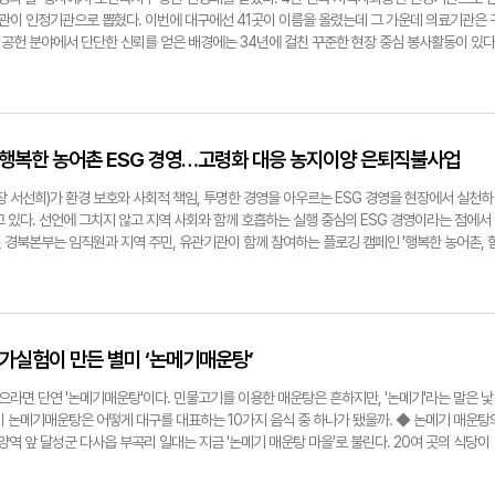
비전장학' '등대장학' 등 지역 청소년 대상 프로그램으로 학업·진로 지원을 강화하고 있다. 아울
기관이 인정기관으로 뽑혔다. 이번에 대구에선 41곳이 이름을 올렸는데 그 가운데 의료기관은 
은 공동체 가치 확산의 또 다른 축이 되고 있다. 글로벌 인재 육성도 속도를 내고 있다. '포스
공헌 분야에서 단단한 신뢰를 얻은 배경에는 34년에 걸친 꾸준한 현장 중심 봉사활동이 있다
과 연구자를 연결하며 국제적 지식 네트워크를 구축하는 사업으로, 전 세계 인재가 한국에서
인·쪽방촌 주민 등 가장 취약한 계층을 직접 찾아가 돌보는 활동을 이어왔다. 오랜 시간 누적
다. 이는 지역에서 출발한 장학 철학을 세계로 확장한 사례로 평가된다. 청년 참여를 기반으
 무료급식과 목욕봉사, 반찬 나눔, 무료진료와 수술 등 일상에서 체감되는 도움을 중심으로 봉
단 '비욘드'는 포항 내 주거환경 개선, 학습 멘토링, 환경 캠페인 등 다양한 프로젝트에 참여하
특징이다. 비산동·평리동 쪽방촌과 독거노인 750가구에는 정기적으로 반찬을 배달하며 기초
이어가고 있다. 청년들이 문제 해결 능력을 갖춘 시민으로 성장하도록 돕는 점이 특징이다. 포
과 정신지체 장애인 450명에게는 목욕과 외출 동행 등 손이 많이 가는 서비스를 끊임없이 제
 청년 봉사 등 분야는 다르지만 '지역과 함께 성장한다'는 분명한 목표 아래 유기적으로 연결돼
 연탄 4만장을 전달해, 생계와 난방 문제가 겹치는 취약계층의 가장 절박한 어려움을 완화하
 행복한 농어촌 ESG 경영…고령화 대응 농지이양 은퇴직불사업
로 이어지는 구조를 만든 셈이다. 포스코는 앞으로도 산업 경쟁력 강화와 더불어 지역의 지속 
발성 후원이 아니라 필요한 곳을 직접 찾아가는 방식으로 이뤄져 지역사회 내 신뢰를 더 굳건히
를 더하는 활동을 확대해 나갈 계획이다. ※ 본 기사는 광고주 협찬으로 제작됐습니다 김기태
공헌활동은 국경을 넘어 해외로도 확장됐다. 키르기스스탄 카라발타 지역에서 해외 의료 봉사
서선희)가 환경 보호와 사회적 책임, 투명한 경영을 아우르는 ESG 경영을 현장에서 실천하
가에 직접적인 도움을 줬다. 국내 교정시설 제소자에게 탈장(서혜부) 무료수술을 시행하는 등 
 있다. 선언에 그치지 않고 지역 사회와 함께 호흡하는 실행 중심의 ESG 경영이라는 점에서
를 확대해 왔다. 특히 2010년 좌측 서혜부 탈장 무료수술을 받았던 온두라스 국적의 택시기
 경북본부는 임직원과 지역 주민, 유관기관이 함께 참여하는 플로깅 캠페인 '행복한 농어촌, 
 구병원을 찾아오자 두 번째 무료수술을 제공한 사례는 의료계에서도 큰 주목을 받았다. 올해 
연속 이어오고 있다. 저수지와 해안가 등 농어촌 현장에서 달리며 쓰레기를 줍는 이 캠페인은 
구병원은 지역 재난 상황을 외면하지 않았다. 국제로타리 3700지구가 주관한 로타리 봉사대상
하는 공사의 대표적 사회공헌 활동으로 자리 잡았다. 특히 지역 주민의 자발적 참여가 늘면서,
모금한 성금 3천만원을 더해 총 3천5백만원을 의성군에 전달했다. 병원 내부적으로도 연중 직
있다는 평가를 받고 있다. ESG 경영의 성과를 공유하고 확산하기 위한 노력도 꾸준하다. 경북
·장애인 시설 후원 등 다양한 활동을 전개하고 있다. 사회적 약자를 최우선으로 고려하고, 필
ESG 혁신콘서트'를 5년째 개최하며, ESG를 조직 내부의 공감대와 실행력으로 연결하고 있다
료기관이 되어야 한다는 일념이 구병원의 정체성을 더 탄탄하게 형성해 왔다. 구자일 병원장은
 연계도 한층 강화되고 있다. 청렴 문화 확산을 위한 활동도 눈에 띈다. 경북본부는 대구경북
 농가실험이 만든 별미 ‘논메기매운탕’
돕는 일은 의료기관이 감당해야 할 가장 본질적 책무"라며 "앞으로도 도움이 필요한 곳은 어디
포터즈'를 운영하며, 청년 세대가 직접 청렴 아이디어를 발굴하고 SNS를 통해 확산하도록 지
회공헌 활동을 이어가겠다"고 말했다. ※ 본 기사는 광고주 협찬으로 제작됐습니다 강승규기자
 따라 적립된 기부금은 사회취약계층에 '청렴기부금'으로 전달될 예정이다. 미래 세대가 청렴 
꼽으라면 단연 '논메기매운탕'이다. 민물고기를 이용한 매운탕은 흔하지만, '논메기'라는 말은 낯
회 공헌으로까지 이어진다는 점에서 의미가 크다. 농촌 고령화에 대응한 제도적 지원도 강화하
이 논메기매운탕은 어떻게 대구를 대표하는 10가지 음식 중 하나가 됐을까. ◆ 논메기 매운탕
 안정적인 은퇴와 청년 농업인의 농지 확보를 돕는 '농지이양은퇴직불사업'을 적극 추진 중이다
역 앞 달성군 다사읍 부곡리 일대는 지금 '논메기 매운탕 마을'로 불린다. 20여 곳의 식당이
를 농지은행에 이양하면 은퇴직불금을 받을 수 있고, 해당 농지는 청년농이나 전업농에게 임대·
이 '매운탕의 성지'로 자리잡기까지는 30여 년의 세월이 필요했다. 논메기 매운탕은 1990년
교체를 촉진한다. 이 제도를 통해 고령 농업인의 노후 불안을 덜고, 농촌에 새로운 활력을 불
위해 농촌지도소가 제안한 실험이 출발점이었다. 논 중앙을 파내서 메기가 살 수 있는 작은 웅