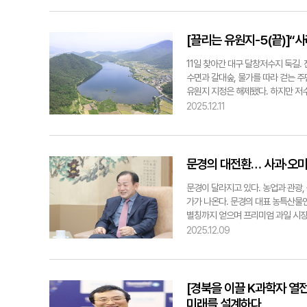
어넣는 효과도 기대되고 있다. 이와 
덩이를 만들고, 치어를 약 3천마리
열어, 공사 사업 전반에 대한 전문적
논메기를 직접 식당에 들고 와 매운탕
창구로 기능하고 있다는 평가다. 서
민들도 너도나도 매운탕집을 열게 됐
[끌리는 유원지-5(끝)]
현장에서 체감할 수 있는 실질적인 
영하는 임영숙(70) 사장도 1995
하겠다"고 밝혔다. ※ 본 기사는 광
것도, 원래 살림집으로 지은 공간에
11일 찾아간 대구 달창저수지 둑길.
다. 손님들은 주말 나들이 오듯 이 
수면과 갈대숲, 물가를 따라 걷는 주
지하철을 무료로 이용하는 어르신에게
유원지 지정은 해제됐다. 하지만 저수
신도 많단다. 지금은 환경규제로 인해
전부터 참 아까운 곳이었죠." 둑길에
2025.12.11
맛을 좌우하는 가장 큰 비결은 조리 
조성된 인공호수다. 달성군 유가읍과
제거하지 않으면 국물 맛이 텁텁해진
꼽히는 대형 저수지다. 수면 면적만 
살린다. 여기에 10년 동안 간수를 
1999년 이 일대가 도시계획시설 '
이 특징이다. 임 사장은 "좋은 재료가
몰제가 적용되면서 '달창유원지'라는
문경의 대전환… 사과·오미
뜻한 성질)와 부추(찬 성질)는 궁합
'영원한 유원지'로 자리잡고 있다. 
매운탕은 얼큰하면서도 담백한 맛이 
조성으로 유가·현풍·구지 일대의 인
문경이 달라지고 있다. 농업과 관광,
다. ◆ 시식단 평가는? 경기도 출신
주변 자원을 감안하면 달창저수지는 
가가 나온다. 문경의 대표 농특산물
가락부터 제피 향이 확 올라오는데 
뿐 아니라 지역민의 여가 수요가 커진
별칭까지 얻으며 프리미엄 과일 시장
처럼 국물에 자연스럽게 스며든 곳은 
총 43억원을 투입, 대형 주차장(2
상승했다. 주요 백화점 입점과 202
2025.12.09
반 매운탕은 가시 사이에 붙은 살코
화공간 등 단계적 개발의 기반을 마
오미자도 재배 기반 확충과 철저한 
마음껏 건져 먹을 수 있다"며 "살도
역 레저 벨트'의 핵심 거점이 될 것
세계 시장으로 확장시키는 계기가 되
운탕의 첫인상을 '부드러움'이라고 
이름은 지워졌지만, 풍경은 여전히 사
다. 중심에는 '가은 아자개장터 외식
정도"라며 "가시도 거의 없고, 사장
지를 따라 자연스럽게 이어지는 길들은
로운 중심지로 떠올랐다. 인근 문경 
[경북을 이끌 K과학자 열
다. 그는 "냄비에 메기의 얼굴과 몸 
이 없어도 많은 주민이 이곳을 찾는
완공될 '옛 서울역사 관광열차 플랫폼
미래를 설계하다