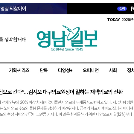
옛 영광 되찾아야
[
칼럼
TODAY
2026년 
를 생각합니다
기획·시리즈
단독
다양성+
오피니언
사회
정
 집으로 간다”…김시오 대구의료원장이 말하는 재택의료의 전환
 전체 인구의 20% 이상 차지)에 접어들면서 의료의 무게중심도 변하고 있다. 지금처럼 병원
 노인 의료 수요와 돌봄 문제를 감당하기 어려워서다. 급성기 치료 이후에도 집에서 이어져
제도와 현장 사이의 간극이 그만큼 커서다. 이 같은 한계를 넘기 위한 대안으로 이달(12월)부터
격 시작됐다. 병원이 환자를 기다리는 대신, 의료진이 직접 가정으로 찾아가는 방식이다. 특
구의료원은 요양시설 방문진료 경험과 종합병원 인프라, 지역책임의료기관으로서의 역할을 바
시오 대구의료원장은 이번 사업을 단순한 방문진료 확대가 아니라, 초고령사회에 맞는 새로운 