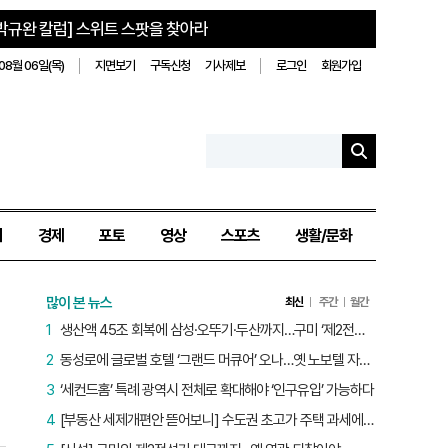
박규완 칼럼] 스위트 스팟을 찾아라
08월 06일(목)
지면보기
구독신청
기사제보
로그인
회원가입
치
경제
포토
영상
스포츠
생활/문화
많이 본 뉴스
최신
주간
월간
1
생산액 45조 회복에 삼성·오뚜기·두산까지…구미 ‘제2전성기’ 시작됐다
2
동성로에 글로벌 호텔 ‘그랜드 머큐어’ 오나…옛 노보텔 자리 사무실 개설
3
‘세컨드홈’ 특례 광역시 전체로 확대해야 ‘인구유입’ 가능하다
4
[부동산 세제개편안 뜯어보니] 수도권 초고가 주택 과세에만 초점…침체된 지방 부동산 대책은 없다
의