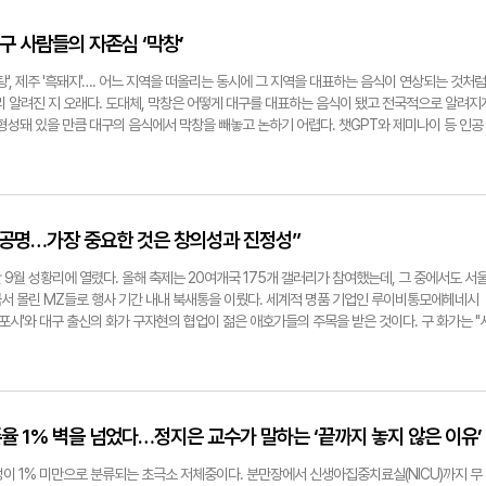
료와 돌봄을 분리하지 않고, 어르신들이 살던 곳에서 존엄하게 나이들 수 있도록 지역사회가 
다음은 김 의료원장과의 일문일답. ▶장기요양 재택의료센터 시범사업에 참여하게 된 계기는. "
대구 사람들의 자존심 ‘막창’
했지만, 대구의료원은 그 이전인 2023년부터 노인의료 수요 증가에 대비해 요양시설 방문진
 현장에서 느낀 문제는 명약관화했다. 의료 수요가 높은 어르신들이 병원이나 요양병원 중심의
 '곰탕', 제주 '흑돼지'…. 어느 지역을 떠올리는 동시에 그 지역을 대표하는 음식이 연상되는 것처럼
한계탓이다. 특히 노인장기요양보험 수급자 중 재가급여 대상자가 시설급여 대상자보다 훨씬
리 알려진 지 오래다. 도대체, 막창은 어떻게 대구를 대표하는 음식이 됐고 전국적으로 알려지
들을 위한 의료서비스는 상대적으로 취약했다. 이러한 상황에서 장기요양 재택의료센터 시범
형성돼 있을 만큼 대구의 음식에서 막창을 빼놓고 논하기 어렵다. 챗GPT와 제미나이 등 인공
 과제였다. 지역 노인의료에 대한 책임을 실질적으로 수행하기 위한 중요한 전환점이라고 판
표 음식을 '막창'이라 할 만큼 막창은 대구 사람들의 소울푸드로 꼽힌다. ◆ '대구=막창'이 된 배
지역 의료체계에서 갖는 의미는. "초고령사회에서도 병원 중심의 의료체계는 여전히 필요하다. 
있어 유명해진 음식이 아닌 맛도 있으면서, 지역의 산업사·기후적특성·술문화 등 복합적인 이유
로 연결할 것인가에 대한 고민이 더 중요해졌다. 특히 급성기 치료를 마치고 퇴원한 어르신들
으로 알려졌다. 과거 대구는 섬유·공단 노동자가 많았는데 값싸고 양 많은 내장 부위인 막창이
 관리가 지속되기 어려운 현실이 반복돼 왔다. 그 결과, 요양병원이나 시설로 이동하는 선택
음식이었다. 노동자들이 퇴근 후 가볍게 소주 한잔에 곁들이기 안성맞춤이었던 것. 돼지 부속
택의료센터는 이러한 구조 속에서 퇴원 이후에도 의료의 연속성을 유지하고, 어르신들이 가능
요리가 자리잡은 이유가 됐다. 대구 인근 영천 등에 도축장이 있었고 고기 보다는 비교적 저렴
 공명…가장 중요한 것은 창의성과 진정성”
있도록 지원하는 역할을 수행한다는 점에서 지역 의료체계에 중요한 의미를 갖는다." ▶'환자가
높았다. 전국적으로 무더운 날씨로 알려져 있는 대구의 기후적 특성도 막창을 즐겨 먹게 된 이
 가는 구조로의 전환'이라는 평가를 어떻게 보는가. "재택의료센터의 주요 대상은 거동이 불
 더위로 지친 기력을 보충하기 위해 영양가 높은 음식을 선호하게 됐던 것. 대구 지역만의 차
9월 성황리에 열렸다. 올해 축제는 20여개국 175개 갤러리가 참여했는데, 그 중에서도 서
은 의료 수요가 높음에도 거동이 어려워 적절한 진료를 받지 못하는 경우가 많았다. 결국 요양
는 막창을 삶지 않고 바로 숯불에 구워내는 방식이다. 겉은 바삭하고 속은 고소한 식감이 살아
서 몰린 MZ들로 행사 기간 내내 북새통을 이뤘다. 세계적 명품 기업인 루이비통모에헤네시
적잖았다. 이러한 흐름을 바꾸기 위해선 의료진이 직접 가정으로 찾아가는 방식이 필요하다. 
실히 차이를 보이면서 유명세를 타게 된 것으로 보인다. 막창을 주제로 한 축제가 열리고, 안지
'레포시'와 대구 출신의 화가 구자현의 협업이 젊은 애호가들의 주목을 받은 것이다. 구 화가는 "
 수 있도록 지원하는 '에이징 인 플레이스'는 초고령사회에서 반드시 정착돼야 할 새로운 의료
나둘 생겨나기 시작하면서 '대구에 가면 막창을 먹어야한다'는 이미지가 전국적으로 굳어졌다
 공명을 이루는 흔치 않은 전시회였다. 회화와 주얼리가 서로 영향을 주고받으며 빚어내는 미
구의료원 재택의료센터의 차별점은. "대구의료원 재택의료센터의 가장 큰 차별점은 종합병원 기
대구식 막창이 다른 지역에서 먹는 막창과 다른 점은 무엇일까. 인터넷에 '막창'을 검색하면 '대
예술의 가능성을 경험할 수 있었던 좋은 기회가 된 것"이라고 밝혔다. ◆시간과 인내로 빚은 예
가 검사가 필요하거나 상태가 악화될 경우, 배후 진료과와 즉시 연계하거나 입원으로 이어질 
 검색어로 올라올 정도로 많은 이들이 궁금해 하는 점이다. 대구 막창과 일반 막창의 가장 큰 
기법 중에서 '템페라' 작업을 하고 있다. 이 같은 방식의 작업을 고수하는 작가는 국내는 물론 세
, 영양팀, 진단검사 및 영상의학팀 등 병원 내 다양한 자원을 활용해 보다 포괄적인 의료 지원
 난다는 점이다. 숯불에서 직화로 굽는 과정을 거치기 때문이다. 잡내를 최대한 잡기 위해서
나 아크릴화가 대중화 되기 이전인 12~15세기, 중세 유럽의 종교화 등에서 주로 사용된 전
책임의료기관으로서 지역사회 유관기관들과 이미 구축한 협력체계를 토대로 대상자별 맞춤형 
막창은 입속에서 씹을수록 특유의 고소함으로 이어진다. 씹을수록 고소한 맛이 오래가고 풍미도
복해 채색하는데, 세밀한 묘사력과 정밀한 선 표현이 가능한 반면 수정이 어려워 숙련된 기술
생존율 1% 벽을 넘었다…정지은 교수가 말하는 ‘끝까지 놓지 않은 이유’
다." ▶의사·간호사·사회복지사·물리치료사가 함께하는 다학제 팀을 통해 기대하는 효과는. "
 먹어도 입안을 가득채우고 두툼하고 탄력있는 식감을 강조한다. 막창의 느끼함을 잡아주는
용하는 재료는 화폐와 장신구 등으로 이용되는 '금'이다. 두께가 0.001mm 안팎의 아주 얇은
문제는 이동이다. 외래 진료를 받기 위해 보호자와 함께 병원을 오가는 과정은 신체적·정서적
, 달큰, 매콤, 새콤한 막창장은 오로지 막창을 위한, 막창의 맛을 한 껏 끌어올려주기 위해 존
고도의 몰입과 정교함을 요구하는 작업은 약간의 정전기나 바람만 불어도 와르르 무너져 버릴
능성이 1% 미만으로 분류되는 초극소 저체중이다. 분만장에서 신생아집중치료실(NICU)까지 무