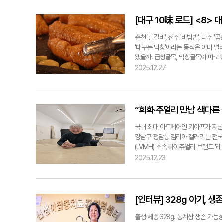
료·돌봄 패러다임으로 규정했다. 의
임지는 구조를 만드는 게 목표다. 
[대구 10味 로드] <8> 
구는 지난해 4월 초고령사회에 진입
료와 진료 연계사업을 추진해 왔다.
춘천 '닭갈비', 전주 '비빔밥', 나주
체계에 의존할 수밖에 없는 구조적 
'대구는 막창'이라는 등식은 이미 널
많음에도, 자택에 거주하는 어르신
됐을까. 곱창골목, 막창골목이 따로 
업은 공공병원으로서 외면할 수 없는
지능(AI)도 대구 10미 중에서도 대
2025.12.27
단했다." ▶ 재택의료센터 사업이 
은? 대구에서 막창은 단순히 맛이 
제는 의료와 돌봄을 어떻게 효율적으
로 대구 대표 음식으로 자리잡은 것
이 가정으로 돌아간 이후에도 치료와
자연스럽게 서민 음식으로 즐겨먹는 
관행처럼 이어졌던 측면이 있다. 재
요리 문화가 발달한 것도 대구 막창 
“회화·주얼리 만남 색다른
한 한 가정에서 생활을 이어갈 수 
했기에 막창 등 부속 부위가 인기가 
병원에 오는 구조에서 병원이 집으로
유로 꼽힌다. 단백질과 지방이 풍부해
국내 최대 아트페어인 키아프가 지난 
한 장기요양 재가 수급자이다. 이들
별화된 조리 방식도 한 몫한다. 대구
강남구 청담동 김리아 갤러리는 전국
원이나 시설 입소로 이어지는 일이 
나면서, 다른 지역 곱창과 맛으로 확
(LVMH) 소속 하이주얼리 브랜드 
숙한 집과 지역사회에서 계속 살아갈
랑 곱창골목을 중심으로 막창집이 하
로 다른 매체와 장르가 만나 색다른
2025.12.23
돌봄 패러다임이라고 본다." ▶ 대
◆ 대구 막창과 일반 막창의 차이? 
한 울림과 조화, 이를 통해 동시대 
반이라는 점이다. 방문진료 이후 추
구 막창과 일반 막창의 차이'가 연관
'템페라' 구 작가는 회화의 다양한 
있다. 또 가정간호센터, 재활치료센터
이로는 대구 막창에서는 강한 불맛이
적으로도 극히 드물다. 템페라는 유화
이 가능하다. 아울러 서남권 지역
다. 강력한 화력으로 불향을 입힌 
회화 방식이다. 투명한 레이어를 반
[인터뷰] 328g 아기, 
계가 가능하다는 점도 중요한 강점이
깊어진다. 두께감있는 막창은 한개를
필수적이다. 그가 캔버스에서 주로 사
동이 불편한 어르신들에게 가장 큰 
대구의 막창장도 빼놓을 수없다. 달콤
금박을 캔버스에 펼쳐 형상화한다. 
출생 체중 328g. 통계상 생존 가