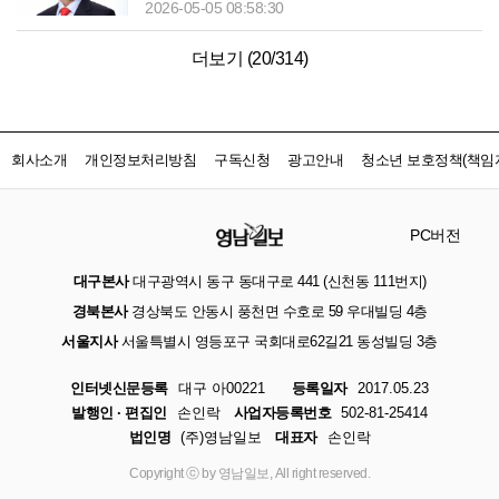
2026-05-05 08:58:30
더보기 (
20
/
314
)
회사소개
개인정보처리방침
구독신청
광고안내
청소년 보호정책(책임자
PC버전
대구본사
대구광역시 동구 동대구로 441 (신천동 111번지)
경북본사
경상북도 안동시 풍천면 수호로 59 우대빌딩 4층
서울지사
서울특별시 영등포구 국회대로62길21 동성빌딩 3층
인터넷신문등록
대구 아00221
등록일자
2017.05.23
발행인 · 편집인
손인락
사업자등록번호
502-81-25414
법인명
(주)영남일보
대표자
손인락
Copyright ⓒ by 영남일보, All right reserved.