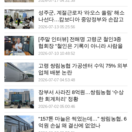
2026-07-17 04:32:35
성주군, 계절근로자 ‘라오스 쏠림’ 해소
나선다…캄보디아 중앙정부와 손잡고
공급국 다변화
2026-07-13 05:25:56
[주말 인터뷰] 전해명 고령군 철인3종
협회장 “철인은 기록이 아니라 사람을
남기는 스포츠입니다”
2026-07-10 10:48:52
고령 쌍림농협 가공센터 수익 75% 외부
업체 배분 논란
2026-07-07 04:53:48
장부서 사라진 8억원…쌍림농협 ‘수상
한 회계처리’ 정황
2026-07-02 05:00:46
“157톤 마늘은 썩었는데…” 쌍림농협, 6
억원 손실 왜 결산에 없었나