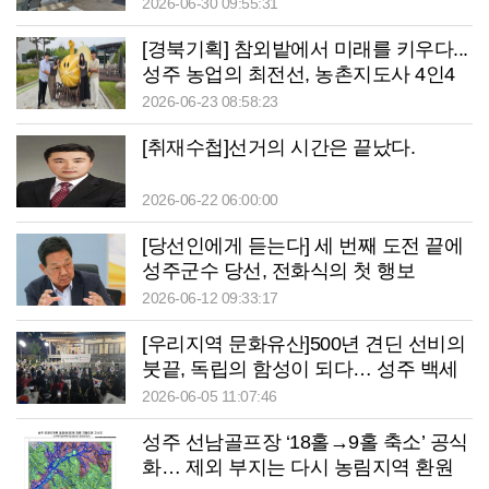
2026-06-30 09:55:31
[경북기획] 참외밭에서 미래를 키우다...
성주 농업의 최전선, 농촌지도사 4인4
색
2026-06-23 08:58:23
[취재수첩]선거의 시간은 끝났다.
2026-06-22 06:00:00
[당선인에게 듣는다] 세 번째 도전 끝에
성주군수 당선, 전화식의 첫 행보
2026-06-12 09:33:17
[우리지역 문화유산]500년 견딘 선비의
붓끝, 독립의 함성이 되다… 성주 백세
각
2026-06-05 11:07:46
성주 선남골프장 ‘18홀→9홀 축소’ 공식
화… 제외 부지는 다시 농림지역 환원