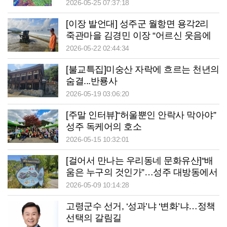
2026-05-25 07:37:18
[이장 발언대] 성주군 월항면 용각2리
죽관마을 김경민 이장 “어르신 웃음에
피로 싹”
2026-05-22 02:44:34
[불교특집]미숭산 자락에 흐르는 천년의
숨결...반룡사
2026-05-19 03:06:20
[주말 인터뷰]“허울뿐인 안락사 막아야”
성주 독케어의 호소
2026-05-15 10:32:01
[걸어서 만나는 우리동네 문화유산]“배
움은 누구의 것인가”…성주 대방동에서
길을 묻다 차별 없는 교육의 요람, 도산
2026-05-09 10:14:28
서당·고산숙 200년의 기억
고령군수 선거, ‘성과’냐 ‘변화’냐…정책
선택의 갈림길