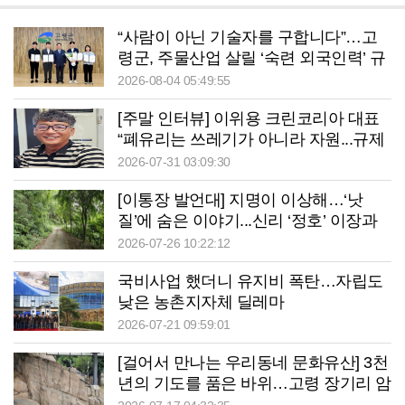
“사람이 아닌 기술자를 구합니다”…고
령군, 주물산업 살릴 ‘숙련 외국인력’ 규
제혁신 제안 주목
2026-08-04 05:49:55
[주말 인터뷰] 이위용 크린코리아 대표
“폐유리는 쓰레기가 아니라 자원...규제
보다 순환경제 가치 인정받는 환경 만들
2026-07-31 03:09:30
어야”
[이통장 발언대] 지명이 이상해…‘낫
질’에 숨은 이야기...신리 ‘정호’ 이장과
함께한 낫질탐방
2026-07-26 10:22:12
국비사업 했더니 유지비 폭탄…자립도
낮은 농촌지자체 딜레마
2026-07-21 09:59:01
[걸어서 만나는 우리동네 문화유산] 3천
년의 기도를 품은 바위…고령 장기리 암
각화