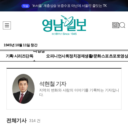
‘in서울’ 계층상승 보증수표 아닌데 서울行 줄잇는 TK
직설
1945년 10월 11일 창간
다양성
기획·시리즈
단독
오피니언
사회
정치
경제
생활/문화
스포츠
포토
영상
+
석현철 기자
지역의 변화와 사람의 이야기를 기록하는 기자입니
다.
전체기사
314 건