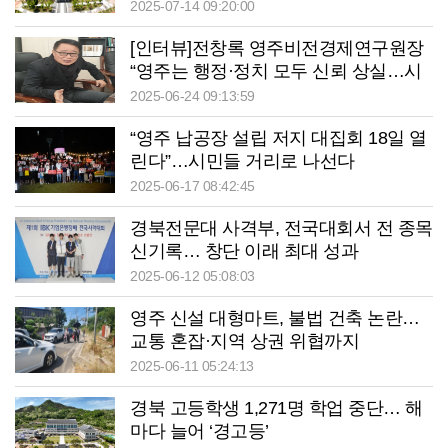
2025-07-14 09:20:00
[인터뷰]전창록 영주비전경제연구원장
“영주는 행정·정치 모두 신뢰 상실…시
민참여 제도화·책임정치 복원 시급”
2025-06-24 09:13:59
“영주 납공장 설립 저지 대집회 18일 열
린다”…시민들 거리로 나선다
2025-06-17 08:42:45
경북전문대 사격부, 전국대회서 전 종목
신기록… 창단 이래 최대 성과
2025-06-12 05:08:03
영주 신설 대형마트, 불법 건축 논란…
교통 혼잡·지역 상권 위협까지
2025-06-11 05:24:13
경북 고등학생 1,271명 학업 중단… 해
마다 늘어 ‘경고등’