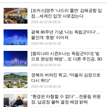
[포커스]영주 ‘나드리 쫄면’ 김해공항 입
점…세계인 입맛 사로잡는다
2025-10-22 05:08:52
광복 80주년 기념 ‘나는 독립군이다’…
물안개 ‘호평’ 이어져
2025-08-14 09:32:18
[왕의나라 시즌3-나는 독립군이다] ‘빛
으로 완성된 해방’…또 다른 주인공, 3D
비디오 매핑
2025-08-14 09:26:43
경북의 버려진 학교, “마을의 심장으로
다시 뛰다”
2025-08-13 08:50:24
“환경은 타협할 수 없다”…전풍림 위원
장, 납공장 불허 결정 배경 밝혀