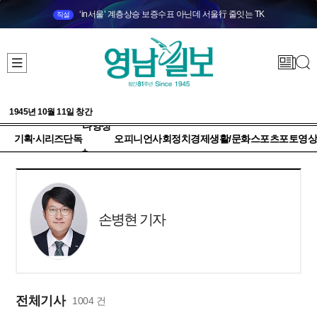
‘in서울’ 계층상승 보증수표 아닌데 서울行 줄잇는 TK
직설
1945년 10월 11일 창간
다양성
기획·시리즈
단독
오피니언
사회
정치
경제
생활/문화
스포츠
포토
영상
+
손병현 기자
전체기사
1004 건