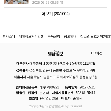
2025-05-25 08:56:49
더보기 (
20
/
1004
)
회사소개
개인정보처리방침
구독신청
광고안내
청소년 보호정책(책임자
PC버전
대구본사
대구광역시 동구 동대구로 441 (신천동 111번지)
경북본사
경상북도 안동시 풍천면 수호로 59 우대빌딩 4층
서울지사
서울특별시 영등포구 국회대로62길21 동성빌딩 3층
인터넷신문등록
대구 아00221
등록일자
2017.05.23
발행인 · 편집인
손인락
사업자등록번호
502-81-25414
법인명
(주)영남일보
대표자
손인락
Copyright ⓒ by 영남일보, All right reserved.