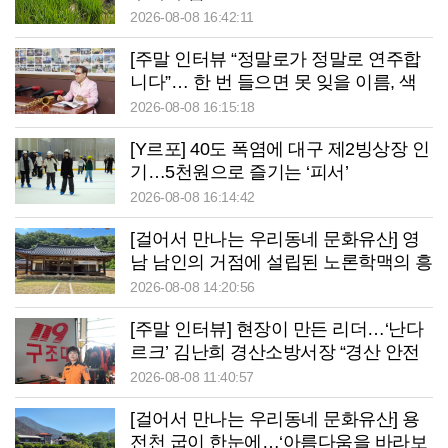
2026-08-08 16:42:11
[주말 인터뷰 “정말로가 정말로 연주합
니다”… 한 번 들으면 못 잊을 이름, 색
소폰으로 이웃 웃게 만드는 사나이
2026-08-08 16:15:18
[Y르포] 40도 폭염에 대구 제2빙상장 인
기…5천원으로 즐기는 ‘피서’
2026-08-08 16:14:42
[걸어서 만나는 우리동네 문화유산] 영
남 남인의 거점에 설립된 노론학맥의 흥
암서원
2026-08-08 14:20:56
[주말 인터뷰] 현장이 만든 리더…‘난다
르크’ 김난희 경산소방서장 “경산 안전
책임지겠습니다”
2026-08-08 11:40:57
[걸어서 만나는 우리동네 문화유산] 용
전천 굽이 한눈에…‘아름다움을 바라보