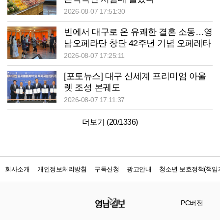
2026-08-07 17:51:30
빈에서 대구로 온 유쾌한 결혼 소동…영
남오페라단 창단 42주년 기념 오페레타
‘딸은 열, 아들은?’
2026-08-07 17:25:11
[포토뉴스] 대구 신세계 프리미엄 아울
렛 조성 본궤도
2026-08-07 17:11:37
더보기 (
20
/
1336
)
회사소개
개인정보처리방침
구독신청
광고안내
청소년 보호정책(책임자
PC버전