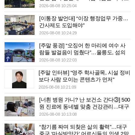
는’ 청송 망미정
2026-08-08 10:25:04
[이통장 발언대] “이장 행정업무 가중…
간사제도 도입해야”
2026-08-08 10:24:29
[주말 풍경] “오징어 한 마리에 여수 사
람들 발걸음이 멈췄다”…울릉도, 섬의
날서 ‘통했다’
2026-08-08 10:22:03
[주말 인터뷰] “영주 학사골목, 시설 정비
보다 사람 모이는 콘텐츠가 먼저”
2026-08-08 10:21:09
[너흰 병원 가니? 난 보건소 간다③] 500
원 진료에 동네별 맞춤 건강관리…대구
중구보건소의 변신
2026-08-08 10:13:08
“참기름 짜며 되찾은 삶의 활력”…대구
중구 ‘마실방앗간’ 어르신들의 인생 2막