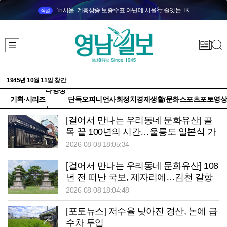
‘in서울’ 계층상승 보증수표 아닌데 서울行 줄잇는 TK
직설
1945년 10월 11일 창간
다양성
기획·시리즈
단독
오피니언
사회
정치
경제
생활/문화
스포츠
포토
영상
+
[걸어서 만나는 우리동네 문화유산] 골
목 끝 100년의 시간…울릉도 일본식 가
옥이 말하는 ‘잊지 말아야 할 역사’
2026-08-08 18:05:34
[걸어서 만나는 우리동네 문화유산] 108
년 전 떠난 국보, 제자리에…김천 갈항
사지 발굴 착수
2026-08-08 18:04:48
[포토뉴스] 저수율 낮아진 경산, 논에 급
수차 투입