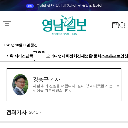
구미의 제2전성기 대구까지...옛 영광 되찾아야
직설
1945년 10월 11일 창간
다양성
기획·시리즈
단독
오피니언
사회
정치
경제
생활/문화
스포츠
포토
영상
+
강승규 기자
사실 위에 진심을 더합니다. 깊이 있고 따뜻한 시선으로
세상을 기록하겠습니다.
전체기사
2041 건