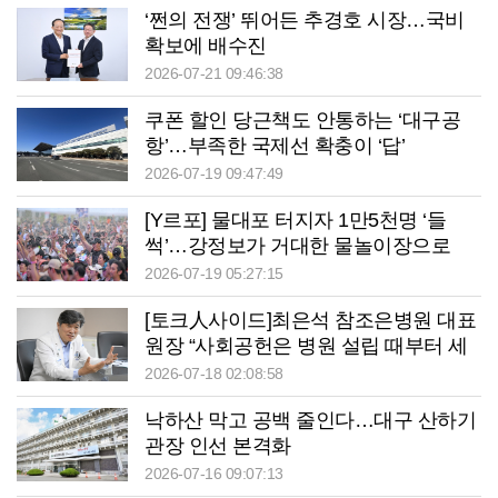
‘쩐의 전쟁’ 뛰어든 추경호 시장…국비
확보에 배수진
2026-07-21 09:46:38
쿠폰 할인 당근책도 안통하는 ‘대구공
항’…부족한 국제선 확충이 ‘답’
2026-07-19 09:47:49
[Y르포] 물대포 터지자 1만5천명 ‘들
썩’…강정보가 거대한 물놀이장으로
2026-07-19 05:27:15
[토크人사이드]최은석 참조은병원 대표
원장 “사회공헌은 병원 설립 때부터 세
운 약속”
2026-07-18 02:08:58
낙하산 막고 공백 줄인다…대구 산하기
관장 인선 본격화
2026-07-16 09:07:13