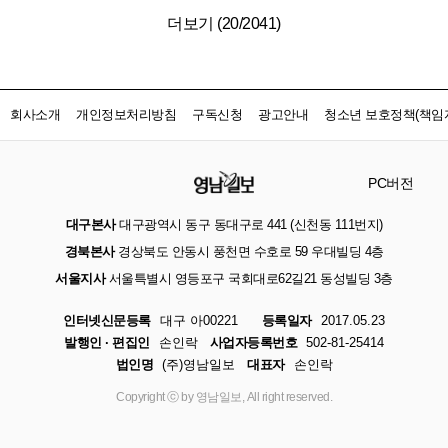
더보기 (
20
/
2041
)
회사소개
개인정보처리방침
구독신청
광고안내
청소년 보호정책(책임자
PC버전
대구본사
대구광역시 동구 동대구로 441 (신천동 111번지)
경북본사
경상북도 안동시 풍천면 수호로 59 우대빌딩 4층
서울지사
서울특별시 영등포구 국회대로62길21 동성빌딩 3층
인터넷신문등록
대구 아00221
등록일자
2017.05.23
발행인 · 편집인
손인락
사업자등록번호
502-81-25414
법인명
(주)영남일보
대표자
손인락
Copyright ⓒ by 영남일보, All right reserved.