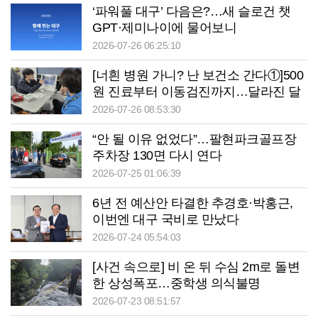
‘파워풀 대구’ 다음은?…새 슬로건 챗
GPT·제미나이에 물어보니
2026-07-26 06:25:10
[너흰 병원 가니? 난 보건소 간다①]500
원 진료부터 이동검진까지…달라진 달
성군보건소
2026-07-26 08:53:30
“안 될 이유 없었다”…팔현파크골프장
주차장 130면 다시 연다
2026-07-25 01:06:39
6년 전 예산안 타결한 추경호·박홍근,
이번엔 대구 국비로 만났다
2026-07-24 05:54:03
[사건 속으로] 비 온 뒤 수심 2m로 돌변
한 상성폭포…중학생 의식불명
2026-07-23 08:51:57