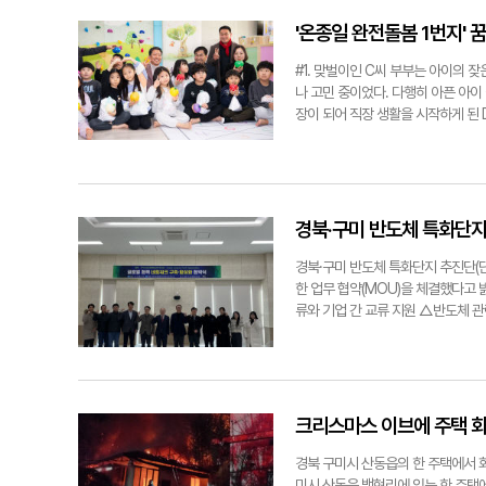
시장의 대관 취소 발표 후 구미시청에
이 감사하다'라는 현수막까지 10여 
'온종일 완전돌봄 1번지' 
이후 구미를 무시하고 조롱하는 듯한
이고 구미시로서는 콘서트 취소 집회
#1. 맞벌이인 C씨 부부는 아이의 
것"이라고 밝혔다.김 시장 역시 자신
나 고민 중이었다. 다행히 아픈 아이
안전이 담보되어야 한다는 것"이라며
장이 되어 직장 생활을 시작하게 된
예인의 의무"라고 밝혔다. 한편 더
나 거리가 먼 외조모가 아이를 병원에
규탄 성명을 발표했다. 박용기기자구
이들 모두 "처음에는 낯선 사람에게
는 지지 현수막이 시청 진입로에 내걸
경로와 진료 사항을 사진으로 보내주어
봄 지원이 필요할 때 돌봄을 제공하는
구미 24시 마을 돌봄 터와 아픈 아
경북·구미 반도체 특화단
지난해 11월 전국 최초로 평일 24시
최초의 돌봄 문화 복합 시설인 '새마을
경북·구미 반도체 특화단지 추진단(
구미 국가 2산단과 인동도서관 내 추
한 업무 협약(MOU)을 체결했다고 
돌봄센터도 확대 운영 중이다. 부모
류와 기업 간 교류 지원 △반도체 관
늘렸다. 내년에는 서비스 제공기관을 
확대를 위한 글로벌 연계 협력 지원
시장은 "양육과 돌봄 인프라를 확충
과 대만 신주과학단지와의 협력체계 
형 돌봄 시스템을 통해 전국에서 가장
역량을 다하겠다"라고 말했다. 아시
구미24시 마을돌봄터 김장호 구미시
년 일본에 설립된 국제 민간기구로 22
도체 특화단지 추진단과 아시아사이
크리스마스 이브에 주택 화재
경북 구미시 산동읍의 한 주택에서 화
미시 산동읍 백현리에 있는 한 주택