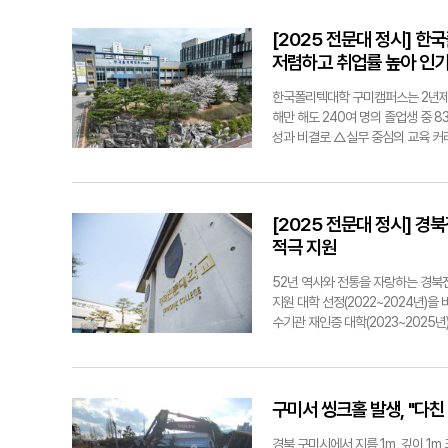
취소 등 직접 배상하라'라는 팻말을 들
미시청에는 오후 6시 현재 화환 100
[2025 전문대 정시] 
낸 화환에는 '김장호 구미시장의 결정을
저렴하고 취업률 높아 인
한다 '라는 문구가 적혀있다.구미시
글이 올라왔다. 앞서 지난 23일 김
한국폴리텍대학 구미캠퍼스는 2년제 학
서트-HEAVEN' 대관 취소를 결정
해만 해도 240여 명의 졸업생 중 
서 날인 거부 및 시민과 관객 안전 
성과 비결로 △실무 중심의 교육 커
유' 문제"라고 언급한 이 씨는 24
기업 관리로 체계적인 취업 관리 △
음을 다시 전해드리며 인근 공연장에서
시스템을 꼽는다.전국 최고 수준의
주당 경북도당 구미갑·을지역위원회가
통해 높은 자격증 합격률을 기록하고 
성이 구미시청 정문에서 이승환 콘서
부터 설계, 제작까지 가능한 러닝팩
[2025 전문대 정시] 
화환
실습 장비를 활용해 교육받고 시제품과
적극 지원
국가장학금을 포함한 각종 혜택도 누릴
기준)로, 기술교육·기술 자격 취득
52년 역사와 전통을 자랑하는 경북
지원이 가능한 것이 가장 큰 장점
지원 대학 선정(2022~2024년)
△AI소프트웨어과가 운영되고 있다. 
수기관 재인증 대학(2023~2025
등 폭넓은 기회를 제공한다.공통 지원
을 획득했다.2025학년도에는 파
소재 고등학교 졸업자도 가능하다. 
히 교내 파크골프장 건립 확정으로 
따른 기술·기능 분야 국가 기술자격
시 9억원, 교비 1억원)이다. 올
고 전문계 반 졸업(예정)자 △직업 
문대는 재학생의 글로벌 전공역량 강화
구미서 씽크홀 발생, "다친
할 수 있다.2년제 학위 과정 정시 
진출하며 참여하는 학생들에게 현지 
템과 8명, 전기과 8명, AI소프트웨어
취업을 책임진다'는 각오로 취업 지
경북 구미시에서 지름 1m, 깊이 1