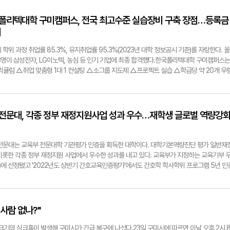
고 1인 시위를 했다. 반면 '이승환 콘서트 대관 취소' 결정을 응원하는 분위기도 있다. 이날 구
여개가 도착했다.'구미를 사랑하는 시민' '서울에서 구미 출신 청년이', '옥계·산동 주민' 등이 보
한국폴리텍대학 구미캠퍼스, 전국 최고수준 실습장비 구축 장점…등록금
 지지한다 ' '콘서트에서 정치 이야기 싫다' '사고 예방을 위한 잘한 결정이다' '구미시를 응
기
청 자유게시판에도 이승환 구미콘서트 취소 찬반관련 글이 쏟아졌다. 하루 만에 1천여 개가 넘
장호 구미시장은 "오는 25일 구미시문화예술회관에서 열릴 예정이던 가수 이승환의 '35주년 
위 과정 취업률 85.3%, 유지취업률 95.3%(2023년 대학 정보공시 기준)를 자랑한다. 올
했다"고 밝혔다.김 시장은 가수 이승환의 '정치적 선동 및 오해 등의 언행을 하지 않겠다'라는 서
83명이 삼성전자, LG이노텍, 농심 등 인기 기업에 최종 합격했다.한국폴리텍대학 구미캠퍼스는
우려를 대관 취소의 주된 이유로 들었다.구미시의 대관 취소 결정에 대해 "이 사건은 '표현의 자
리큘럼 △취업 맞춤형 1대 1 컨설팅 △소그룹 지도제 △프로젝트 실습 △학급당 약 20개 우
일 "구미 공연 취소 이후 여러 곳에서 공연 유치문의가 오고 있다"며 "구미 관객분들에게 미안한 
4차 산업혁명에 맞는 첨단기술 장비 운용 및 최신 교육환경 구축 등 체계적이고 실질적인 교
 꼭 뵐 수 있기를 바란다"고 했다. 글·사진=박용기기자 ygpark@yeongnam.com더불어
 실습 장비 구축으로 국가기술자격검정 실기시험장으로도 운영돼 학생들은 충분한 실기 연습
 구미시청에서 이승환 구미콘서트 취소 규탄 성명을 발표하고 있다.수도권에서 왔다는 한 
있다. 기계시스템과에는 MCT(머시닝센터) 등 고가 장비 12대를 보유 중이다. 시제품 디자
트 취소 비용을 배상하라는 1인 시위를 하고 있다.구미시청에 도착한 이승환 콘서트 취소 응
토리 실습실(소재부품융합기술센터)도 있다. 실제 구미 산업체 재직자들이 구미캠퍼스에 와서
경북전문대, 각종 정부 재정지원사업 성과 우수…재학생 글로벌 역량강
 발명품을 제작한다. 사립 전문대 대비 3분의 1 수준의 저렴한 등록금(올해 기준 122만원)
 수 있다. 캠퍼스 재학생 1인당 장학금 수혜는 연평균 150만원 내외(2024년 대학정보공시
에만 집중할 수 있다.한국폴리텍대학은 일반대학과 달리 수능성적 없이 학생부성적으로만 정시
전문대는 교육부 전문대학 기관평가 인증을 획득한 대학이다. 대학기본역량진단 평가 일반재
이다. 구미캠퍼스 학위 과정으로는 △기계시스템과 △자동화시스템과 △전기과 △AI전자과
을 비롯한 각종 정부 재정지원 사업에서 우수한 성과를 내고 있다. 교육부가 지정하는 교육기부 
학생부 성적 지원자, 수능성적 지원자, 검정고시 성적 지원자, 전문대학 졸업자, 산업체 경력
년)에 선정됐고 '2022년도 상반기 간호교육인증평가'에서도 간호학 학사학위 프로그램 5년 인
 자격은 고등학교 졸업(예정)자 또는 동등 이상의 학력이 있어야 한다. 일반전형의 경우 외국
크골프교육 힐링스포츠경영학과와 외국인전담 글로벌엔지니어링과가 신설돼 모집 중에 있다. 
특별전형은 △산업체 근무 경력자(원서일 접수일 기준 최소 6개월 이상) △국가기술자격법에
힐링스포츠경영학과의 수업은 본교 캠퍼스에서 진행된다. 파크골프장 사업비는 총 10억원(영
 취득자 △산업 수요 맞춤형 고등학교 졸업(예정)자 △특성화 고등학교 졸업(예정)자 △인문계
해 건립된 풋살경기장과 농구장까지 지역민에 개방하며 지역사회 건강생활을 주도하고 있다.경북
능력 개발훈련 시설에서 1년 이상 직업 능력 개발훈련과정 이수(예정) 중 하나에 해당하면 지원
를 위해 글로벌 프로그램을 운영하고 있다. 2024학년도에 18개 학과 참여, 세계 7개국으
 사람 없나?"
원서접수는 오는 12월31일부터 내년 1월15일까지다. 모집인원은 기계시스템과 8명, 자동화시
교육비 및 숙박비, 왕복 항공료 등을 지원한다. 경북전문대는 '마지막 한 사람까지 수준 높은
과 6명, AI 전자과 4명 등 총 34명이다. 수시 1·2차를 포함한 총 모집 인원은 총 282명이다.
원사업에 역량을 집중하고 있다. 현장 중심 맞춤교육의 질적 제고와 더불어 학생의 적성과 진
m 크기의 싱크홀이 발생해 구미시가 긴급 복구에 나섰다.23일 구미시에 따르면 이날 오후 2시 