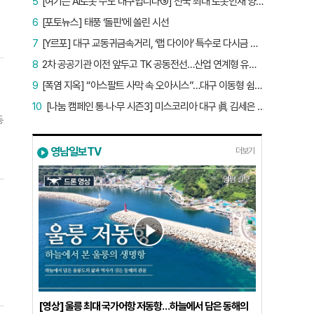
5
[여기는 AI로봇 수도 대구입니다⑤] 전국 최대 로봇인재 양성소…“대구산업 맞춤형 교육과정 만들자”
6
[포토뉴스] 태풍 ‘돌핀’에 쏠린 시선
7
[Y르포] 대구 교동귀금속거리, ‘랩 다이아’ 특수로 다시금 활기…“반짝 인기 의존 않는 지속 가능 성장 동력 마련해야”
8
2차 공공기관 이전 앞두고 TK 공동전선…산업 연계형 유치 승부수
9
[폭염 지옥] “아스팔트 사막 속 오아시스”…대구 이동형 쉼터 버스 ‘북적’, 지하철역도 ‘바글’
10
[나눔 캠페인 통·나·무 시즌3] 미스코리아 대구 眞 김세은 “내가 받은 응원, 다음 사람에게”
동
인
영남일보TV
더보기
2
정
[영상] 울릉 최대 국가어항 저동항…하늘에서 담은 동해의