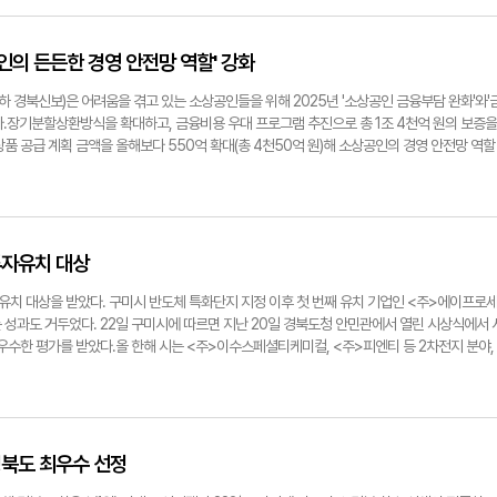
승환측은 14일 탄핵소추안이 의결된 당일 수원공연에서 '탄핵이 되니 좋다' 등의 정치적 언급
 '정치적 선동 및 오해 등의 언행을 하지 않겠다'라는 서약서 요청을 요구했지만, 이승환측 법률
 없다'는 반대 의사를 밝혔다"고 설명했다.김 시장은 "2차례 걸친 시민단체 집회와 공연 당일
의 든든한 경영 안전망 역할' 강화
시위가 예정돼 공연 중 예측할 수 없는 불상사가 발생할 우려가 있다"며 "이 씨는 자신의 SNS에
 다분한 언급으로 양측(보수, 진보) 충돌 및 시민 안전 우려 문제가 제기되고 있다"라고 강
 경북신보)은 어려움을 겪고 있는 소상공인들을 위해 2025년 '소상공인 금융부담 완화'와'
 이 씨 공연 기획사 측에 대관 취소 공문을 발송했다. 시의 대관 취소는 표현의 자유 제한 논란
다.장기분할상환방식을 확대하고, 금융비용 우대 프로그램 추진으로 총 1조 4천억 원의 보증을
장은 "안전 문제는 과하다고 할 정도로 대응해야 한다"며 "가수 이승환 씨는 '정치적 선동 및 
품 공급 계획 금액을 올해보다 550억 확대(총 4천50억 원)해 소상공인의 경영 안전망 역할
청에도 그런 의사가 없음을 분명히 밝혀 시장으로서는 시민 안전을 위한 불가피한 조치"라고 
 한해 대규모 저금리 보증 공급과 업무 효율화 등 소상공인 경영난 극복을 위한 다양한 아이디어
구미시청 자유게시판은 구미시를 향한 항의와 응원 글로 뒤덮였다. 항의 글은 '이틀 전에 일방
 출연금만으로 시행해오던 시·군 특례보증 사업을 올해부터 금융회사도 함께 출연하도록 유도
때문에 다수의 국민이 피해를 보는 현 국가 행태의 축소판 같다.','누구나 자유롭게 공연하고 
 늘어난 690억 원의 보증지원 종잣돈을 마련했다. 이를 바탕으로 6만 4천여 업체에 보증을 지
왜 낙후되었는지 알 수 있는 단편적인 모습', '안전사고 걱정하다니, 구미시는 안전에 대한 대응 
증은 3천549억 원 규모로 경북버팀금융을 포함한 저금리 보증상품 규모는 총 5천533억 원
반면 응원 글은 '공연은 순수한 문화와 예술의 장이어야 한다. 특정한 정치적 이념이나 발언이 
) 대비 2천억 원 이상 초과 달성한 금액으로 소상공인들은 약 292억 원의 금융비용을 절감했다.
투자유치 대상
양한 의견과 가치를 존중하지 못하는 방향으로 흐를 수 있다.', '구미시는 공공의 이익과 조화를
업무처리 도입과 디지털 품앗이 보증심사를 통한 업무 효율화도 내년이 더 기대된다. 경북신보
. 문화와 예술은 모두를 위한 것이지, 특정 이념을 주입하거나 선동하기 위한 도구가 아니다.
되던 포항지점 보증심사처리 기간을 디지털 플랫폼을 활용, 타 영업점에서 공동으로 심사하는
자유치 대상을 받았다. 구미시 반도체 특화단지 지정 이후 첫 번째 유치 기업인 <주>에이프로
이 팽팽하다. 한편 콘서트 환불 등 반환금 문제는 추후 법률 대리인 등을 통할 것으로 전해졌
주로 대폭 단축했다.경북 주도 K-저출생 극복에도 앞장섰다. 올해 500억 원 규모의 경북도 저
 성과도 거두었다. 22일 구미시에 따르면 지난 20일 경북도청 안민관에서 열린 시상식에서 
@yeongnam.com보수단체가 구미시청에 내건 이승환 구미 콘서트 취소 현수막김장호 구미시
, 보증료 감면 혜택을 제공했고 육아휴직, 육아시간 선택제 등 저출생 극복 기여 제도를 활용
우수한 평가를 받았다.올 한해 시는 <주>이수스페셜티케미컬, <주>피엔티 등 2차전지 분야,
관 취소 입장문을 발표하고 있다.
 혜택을 제공했다. 김중권 이사장은 "올 한해 사명을 가지고 소상공인의 경영안정을 위해 노력
주>빅텍 등 방산 분야 기업 등을 유치했고 하이엠케이<주>, 도레이첨단소재<주>, 코오롱글로
기관 경영평가에서 'S등급'이라는 큰 결실을 볼 수 있었다"며"2025년에도 소상공인의 목소
 기업들과도 투자 협약을 체결했다. 특히 급격히 성장하는 데이터센터 산업을 선도하기 위해 <
갈 수 있도록 더욱더 노력하겠다"고 말했다. 박용기기자 ygpark@yeongnam.com김중권
센터 및 수소연료전지발전소 설립을 위한 2조 원대의 대규모 투자 협약을 체결하는 등 202
증재단 제공경북신용보증재단이 저출생 극복 선언식을 하고 있다.경북신용보증재단 제공
 1천385명의 고용 창출 MOU 체결 성과를 달성했다.민선 8기 출범 이후 총 투자유치 금액은 8조
15명)에 달한다. 그동안 시는 방산 혁신클러스터 지정, 반도체특화단지 선정, 기회발전 특구 지
경북도 최우수 선정
속해서 마련해 왔다. 김장호 구미시장은 "미국의 금리 인상과 글로벌 공급망 불안 등 어려운 