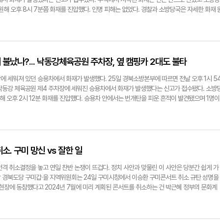
동원해 오후 8시 7분쯤 화재를 진압했다. 인명 피해는 없었다. 경찰과 소방당국은 자세한 화재 
용기기자 ygpark@yeongnam.com구미시 산동읍 백현리 주택화재 진압 모습구미시 산동
 야산으로 번진 모습
불났나?... 낙동강체육공원 주차장, 옆 캠핑카 2대도 불타
에 세워져 있던 승용차에서 화재가 발생했다. 25일 경북소방본부에 따르면 전날 오후 1시 5
낙동강 체육공원 제4 주차장에 세워진 승용차에서 화재가 발생했다는 신고가 접수됐다. 소방
원해 오후 2시 12분 화재를 진압했다. 승용차 안에서는 번개탄을 피운 흔적이 발견됐으며 1명이
용차와 승용차 옆에 있는 캠핑카 2대도 불에 탔다. 경찰과 소방당국은 번개탄에서 화재가 시작
를 조사 중이다.박용기기자 ygpark@yeongnam.com경북 구미시 낙동강 체육공원 주차
로 번진 모습
소. 구미 망신 vs 잘한 일
격 취소결정을 놓고 연일 찬반 논쟁이 뜨겁다. 정치 사안과 맞물린 이 사안은 당분간 쉽게 가
 경북도당 구미갑·을 지역위원회는 24일 구미시청에서 이승환 구미콘서트 취소 규탄 성명을
 현장에 동참했다고 2024년 7월에 미리 계획된 콘서트를 취소하는 건 박근혜 정부의 문화계
장의 문화계 블랙리스트 사건"이라며 " '탄핵 반대 도시 구미'라는 전국적 망신을 준 구미시
박정희는 되고 이승환은 안된다는 정치적 편향성을 가진 구미시장은 미래 세대에 맞지 않다"고
성도 이날 오전부터 구미시청 정문에서 '공연 이틀 전 일방적 취소한 구미시청 교통비, 숙박비