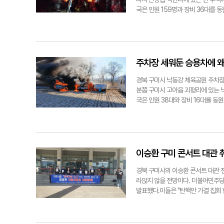
국은 인원 159명과 장비 36대를 
인과 피해 면적 등을 조사 중이다.박
백현리에서 발생한 주택 화재가 인근
주차장 세워둔 승용차에 왜 
경북 구미시 낙동강 체육공원 주차장
분쯤 구미시 고아읍 괴평리에 있는 
국은 인원 38대와 장비 16대를 동
경상을 입고 병원으로 이송됐다. 승
된 것으로 추정하고 자세한 화재 경위
승용차에서 화재가 발생해 옆 캠핑카
이승환 구미 콘서트 대관 취
경북 구미시의 이승환 콘서트 대관 전
라앉지 않을 전망이다. 더불어민주당
발표했다.이들은 "탄핵안 가결 집회
블랙리스트 사건에 이은 김장호 구미시
장은 사퇴하라"고 촉구했다.이어 "
덧붙였다. 수도권에서 왔다는 한 여