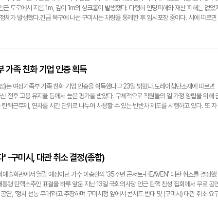
센터를 구축할 예정이며 2026년 반도체전자과, 반도체설비과 신입생을 모집할 계획이다. 
험 등을 통해 학생 개인의 가치와 취업의 눈높이를 끌어올리는 데 노력하고 있다.경북전문대는
 인근 도로에서 지름 1m, 깊이 1m의 싱크홀이 발생했다. 다행히 인명피해와 재산 피해는 없었
국 기술 인재 양성의 중심으로 학생들의 현재와 미래를 함께 준비하는 대학"이라며 "기술 중
지자체와 공유·협업해 RISE 체계로의 전환을 준비하고 있다. 'K-대학 대전환'이라는 비전으로
 정체가 발생했다.긴급 복구에 나선 구미시는 차량을 통제한 후 임시포장 중이다. 시에 따르면
들의 성공적인 취업을 지원하겠다"고 밝혔다.박용기기자 ygpark@yeongnam.com김상화
베어링 U시티 지역특화기업 맞춤형 인력양성에 참여하고 있다. 2025학년도 외국인전담학과 글
이 싱크홀 원인으로 꼽히고 있다. 구미시 관계자는 "자세한 지반 침하 원인을 파악 중이다"고
단베어링 국가산단의 외국인 유학생 수요를 충족시키고 지역사회 정주를 위한 프로그램을 확
gnam.com구미시 신평동에서 발생한 싱크홀
인구 감소 등 학생 모집 환경 변화에 대응하기 위해 유학생과 성인학습자 선발도 확대하고 있다
지역사회 교육 수요에 발맞춰 운영하고 있다. 2025학년도 신입생 모집 정보는 경북전문대 
 정시모집은 12월31일부터 내년 1월14일까지다. 자율 모집은 내년 1월15일부터 2월28일
 가족 친화 기업 인증 획득
재학생의 대학 생활, 학과에 대한 정보 및 안내는 유튜브 채널을 통해 생생한 정보를 얻을 수 있
 "인성과 창의성을 갖춘 전문직업인이라는 인재상과 전인적 인재, 창의적 인재, 실무형 인재
)는 여성가족부 가족 친화 기업 인증을 획득했다고 23일 밝혔다.도레이첨단소재에 따르면
있다"며 "학사 유연화를 통한 학습 부담을 완화하는 등 성인친화적 교육환경 조성도 노력하겠
산 전후 고용 유지율 등에서 높은 평가를 받았다. 구체적으로 직원들의 일 가정 양립을 위해 
eongnam.com방환복 입학홍보처장
탄력근무제, 연차를 시간 단위로 나누어 사용할 수 있는 반반차 제도를 시행하고 있다. 또 자
 있도록 직장 어린이집 운영을 비롯해 자녀 학자금 및 의료비 지원, 배우자 건강검진 지원 등
고 있다.김영섭 대표이사는 "앞으로도 가족 친화 경영을 적극적으로 추진해 지속 가능한 사회
 향상을 위해 노력하겠다"고 했다. 2008년 도입된 가족 친화 기업 인증은 근로자가 일과 가
제도를 모범적으로 운영하는 기업에 부여하는 정부 제도다. 박용기기자
섭 대표이사 사장
' -구미시, 대관 취소 결정(종합)
예술회관에서 열릴 예정이던 가수 이승환의 '35주년 콘서트-HEAVEN' 대관 취소를 결정했
대통령 탄핵소추안 표결을 하루 앞둔 지난 13일 국회의사당 인근 탄핵 찬성 집회에서 무료 공
 공연', '정치 선동 무대'라고 주장하며 구미시청 앞에서 콘서트 반대 및 (구미시) 대관 취소 요
김장호 구미시장은 시청에서 긴급 기자 간담회를 열고 "시민과 관객의 안전을 고려해 구미시문
대관을 취소한다"고 밝혔다. 이어 "지난 10일 기획사 측에 구미 공연에 대한 우려를 전하면