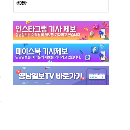
생명항
은
소
하
동
이
교
로
미