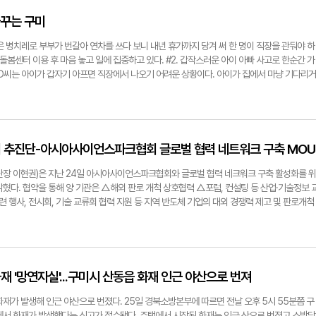
는 이를 응원하는 축하 화한 100여 개가 도착했으며 25일에는 '정치 콘서트 취소 결정에 깊
개 걸렸다. 구미시의회 A 의원은 "이승환씨의 정치적 발언 자제 서약서 날인 거부도 문제지만,
꿈꾸는 구미
 대응이 일을 더 크게 만든 것"이라며 "사실상 이씨는 콘서트에서 정치적 발언을 하겠다는 뜻
까지 계속되는 상황에서 안전사고 발생이 우려되는 만큼 대관 취소를 결정할 수밖에 없는
잦은 병치레로 부부가 번갈아 연차를 쓰다 보니 내년 휴가까지 당겨 써 한 명이 직장을 관둬야 하
의 SNS를 통해 "구미시는 예술 공연 표현의 자유를 제한하고자 하는 것이 아니라 모든 공연
 돌봄센터 이용 후 마음 놓고 일에 집중하고 있다. #2. 갑작스러운 아이 아빠 사고로 한순간 가
 "표현의 자유를 주장하기에 앞서 공연의 안전에 대해 먼저 세심한 고려를 하는 것이 인기 연
 D씨는 아이가 갑자기 아프면 직장에서 나오기 어려운 상황이다. 아이가 집에서 마냥 기다리거
불어민주당 경북도당 구미갑·을 지역위원회는 지난 24일 구미시청에서 이승환 구미콘서트 취
 데리고 가야 했지만 아픈 아이 돌봄센터 이용으로 걱정 없이 병원 진료를 받을 수 있게 됐다.
미시의 가수 이승환 씨 구미콘서트 대관 취소에 대해 찬반 여론이 팽팽한 가운데, 이를 찬성
 아이의 병원 동행을 맡기는 것이 불안했지만, 실제 이용해보니 친절한 응대와 실시간으로 이
려 있다.
 믿고 안심할 수 있었다"고 만족해했다. 시간·장소에 구애받지 않고 24시간 부모가 아이 돌
 경북 구미형 온종일 완전 돌봄이 우리나라 저출생 극복의 선도 모델이 되고 있다. 그 중심에
이 돌봄센터가 있다. 시에 따르면 경북 도내 최다인 12개의 마을 돌봄 터를 운영 중인 구미시는
지 추진단-아시아사이언스파크협회 글로벌 협력 네트워크 구축 MOU
까지 휴일에도 운영하는 '구미 24시 마을 돌봄 터'를 개소했다. 올해 11월에는 경북 최대 규모·
 24시 마을 돌봄 터'를 추가로 열어 현재 6개의 24시간 돌봄 전담시설을 운영 중이다. 내년
단장 이현권)은 지난 24일 아시아사이언스파크협회와 글로벌 협력 네크워크 구축 활성화를 위
가 설치를 계획 중이다. 맞벌이와 다자녀 가구 등 돌봄 공백이 발생하는 가정을 위한 아픈 아
밝혔다. 협약을 통해 양 기관은 △해외 판로 개척 상호협력 △포럼, 컨설팅 등 산업·기술정보 
 대신 아픈 아이와 병원에 동행하거나 돌봐주는 이 서비스는 올해 전담 요원을 2명에서 4명으
련 행사, 전시회, 기술 교류회 협력 지원 등 지역 반도체 기업의 대외 경쟁력 제고 및 판로개척
기존 1개소에서 2개소로 확대하고, 아이 돌보미 200명을 추가 채용할 계획이다. 김장호 구
체계 구축에 노력한다.이현권 단장은 " ASPA와 공동협력을 통해 반도체기업의 해외 판로개척
하고 폭넓은 정책을 추진해 부모들이 안심하고 아이를 키울 수 있는 도시를 만들겠다"며 "구미
구축에 노력할 것"이라며 "특화단지 내 반도체 기업이 지속적인 성장을 이룰 수 있도록 모든
 아이 키우기 좋은 도시로 도약하겠다"고 강조했다. 박용기기자 ygpark@yeongnam.com
아사이언스파크협회(ASPA)는 아시아 지역의 과학기술 및 산업경제의 공동발전을 위해 1997
장이 24시 마을돌봄터를 방문해 아이들과 시간을 보내고 있다.
개국 190개 회원사가 참여하고 있다. 박용기기자 ygpark@yeongnam.com경북·구미 반
언스파크협회관계자들이 MOU 체결 후 단체사진 촬영을 하고 있다.
 '망연자실'...구미시 산동읍 화재 인근 야산으로 번져
재가 발생해 인근 야산으로 번졌다. 25일 경북소방본부에 따르면 전날 오후 5시 55분쯤 구
에서 화재가 발생했다는 신고가 접수됐다. 주택에서 시작된 화재는 인근 산으로 번졌고 소방당