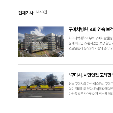
1449건
전체기사
구미차병원, 4회 연속 보
차의과학대학교 부속 구미차병원(병원
원에 따르면 △환자안전 보장 활동 
△감염관리 등 92개 기준의 총 51
는 의료서비스 제공으로 지역민들이 
증은 의료기관에 환자안전과 의료 질
월 22일까지 4년 동안 유효하다. 
ygpark@yeongnam.com구미 
"구미시, 시민안전 고려한
경북 구미시의 가수 이승환씨 구미콘
력이 결집하고 있다.윤석열 대통령 
안전을 최우선으로 대관 취소를 결정
다. 25일 지역 정치권 등에 따르면
지지 성명을 발표할 예정이다.시·도
시민 안전을 최우선으로 고려한 이번 