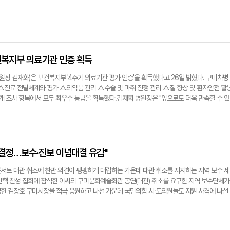
건복지부 의료기관 인증 획득
장 김재화)은 보건복지부 '4주기 의료기관 평가 인증'을 획득했다고 26일 밝혔다. 구미차병
△진료 전달체계와 평가 △의약품 관리 △수술 및 마취 진정 관리 △질 향상 및 환자안전 활
2개 조사 항목에서 모두 최우수 등급을 획득했다.김재화 병원장은 "앞으로도 더욱 만족할 수 있
안심하고 찾을 수 있는 대학병원이 되도록 최선을 다하겠다"고 말했다. 한편 의료기관 평가 
 향상을 위한 자발적인 노력을 유도해 양질의 의료서비스를 제공하기 위한 제도로 2028년 1
구미차병원은 2011년 1주기 평가를 시작으로 4회 연속 의료기관 인증을 획득했다. 박용기기자
차병원 전경
 결정…보수·진보 이념대결 유감"
서트 대관 취소에 찬반 의견이 팽팽하게 대립하는 가운데 대관 취소를 지지하는 지역 보수 세
탄핵 찬성 집회에 참석한 이씨의 구미문화예술회관 공연(대관) 취소를 요구한 지역 보수단체가
한 김장호 구미시장을 적극 응원하고 나선 가운데 국민의힘 시·도의원들도 지원 사격에 나선
 국민의힘 구미 시·도의원들은 26일 오전 구미시청 정문에서 이승환 구미 콘서트 대관 취소 결
의원들은 시민 안전과 충돌 방지를 통한 불상사를 방지하고자 하는 구미시의 결정을 지지하고,
결정이 보수와 진보의 이념 대립으로 치닫는 것에 대한 유감을 전할 예정이다. 지난 23일 김