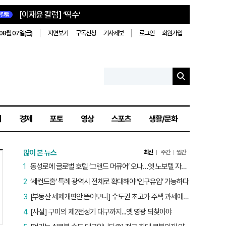
[이재윤 칼럼] ‘떡수’
칼럼
08월 07일(금)
지면보기
구독신청
기사제보
로그인
회원가입
치
경제
포토
영상
스포츠
생활/문화
많이 본 뉴스
최신
주간
월간
1
동성로에 글로벌 호텔 ‘그랜드 머큐어’ 오나…옛 노보텔 자리 사무실 개설
2
‘세컨드홈’ 특례 광역시 전체로 확대해야 ‘인구유입’ 가능하다
3
[부동산 세제개편안 뜯어보니] 수도권 초고가 주택 과세에만 초점…침체된 지방 부동산 대책은 없다
4
[사설] 구미의 제2전성기 대구까지...옛 영광 되찾아야