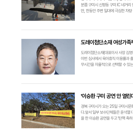
70억원의 예산을 투자해 반도체융합
를 고려한 전공별 국가시험, 자격시
분쯤 구미시 신평동 구미 IC 네거리
상화 구미캠퍼스 교학처장은 "대한민
경북도 RISE실무협의회를 중심으로 
만, 한동안 주변 일대에 극심한 차량
의 교육과정과 실습 환경을 통해 학생
K-U시티 프로젝트 추진, 영주시 
인근 가스관 공사 과정에서 토사 유출
구미캠퍼스 교학처장
로벌엔지니어링과를 신설해 지역 첨
했다. 박용기기자 ygpark@yeon
대하고 있다. 경북전문대는 학령기 
성인학습자 전담과정 학과 운영으로 
학입시 홈페이지에서 확인이 가능하다.
도레이첨단소재 여성가족부
지로, 무료 원서 접수도 가능하다. 
다.방환복 경북전문대 입학홍보처장은
도레이첨단소재(대표이사 사장 김영섭
글로벌 인재 등의 교육목표를 두고 
이번 심사에서 육아휴직 이용률과 출
다"고 말했다. 손병현기자 why@y
무시간을 자율적으로 선택할 수 있는 
녀를 둔 임직원들이 업무에 집중할 수
다양한 가족 친화적인 제도를 운영하
적 가치를 창출하고 직원들의 삶의 질
정을 양립할 수 있도록 가족 친화 
ygpark@yeongnam.com김영
'이승환 구미 공연 안 열린다
경북 구미시가 오는 25일 구미시문화
다.앞서 일부 보수단체들은 윤석열 
을 한 이승환 공연을 두고 '탄핵 축하
집회를 이어왔다.이와 관련 23일 
예술회관 운영조례에 따라 이번 공연 