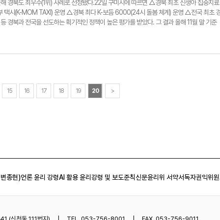
성장하기 최적의 환경을 제공할 것"이라며 "정주 여건 개선, 교통·산업 인프라 확충 등 실효
해 경북도 최우수(1위) 사례로 선정됐다.22일 구미시에 따르면 △경북 최초 신생아 집중치료
시로서의 입지를 더욱 확고히 하고 지속해서 투자를 끌어내겠다"고 밝혔다. 박용기기자
 택시(K-MOM TAXI) 운영 △경북 최다 K-보듬 6000(24시 돌봄 체계) 운영 △전국 최초 
용경(왼쪽부터)구미시 기업투자과 투자유치1팀장, 이철우 경북도지사, 김영철 구미시 경제국장, 엄
 경북과 전국을 선도하는 획기적인 정책이 높은 평가를 받았다. 그 결과 올해 11월 말 기준
투자유치 대상을 기뻐하고 있다.
건으로 전년 총 혼인 건수인 1천499건을 넘어섰고 출생아 수 또한 연말까지 2천 명을 돌파할
정적 신호가 나타나고 있다.앞서 구미시는 올해 초 도내 22개 시군 중 처음으로 '저출생 대책
래교육돌봄국'으로 확대 개편하며 만남부터 임신, 출산, 돌봄까지 모든 생애주기에 걸쳐 실효성 있
출생 문제 해결에 행정 역량을 총동원했다. 김장호 구미시장은 "이번 수상은 그동안 구미시가 
로 인정받은 의미 있는 성과"라며 "앞으로도 시민이 체감할 수 있는 정책을 지속해서 추진해
가겠다"고 밝혔다. 경북도는 도내 22개 시·군을 대상으로 만남, 출산, 돌봄, 주거, 일·생활 
실적과 지역 특성에 맞춘 시책 발굴 노력을 종합적으로 평가했다. 박용기기자
15
16
17
18
19
20
>
상진(가운데)구미시 인구정책과장과 직원들이 이철우(왼쪽 세 번째)경북도지사로부터 저출생 극복
제공
 변종현)
언론 윤리 강령
AI 활용 윤리강령 및 보도준칙
신문윤리위 서약서
독자권익위원
1 (신천동 111번지)
TEL. 053-756-8001
FAX. 053-756-9011