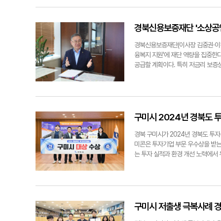
정치적 선동 자제를 요청했지만, 이
했다. 또 20일 이승환 기획사 측에
리인을 통해 '서약서에 날인할 의사가
경북신용보증재단 '소상공인
전국 버스 동원 등 대규모 집회 및 
시민단체에 조롱과 냉소로 보일 소지가
경북신용보증재단(이사장 김중권·이하
했다.이에 따라 시는 이날 오전 9시
융복지 지원'에 재단 역량을 집중한
로 확산할 전망이다. 이에 대해 김 시
공급할 계획이다. 특히 저금리 보증상
행을 자제해 달라는 구미시 협조 요
을 할 예정이다. 이 같은 계획은 올
했다.구미시의 대관 취소 발표 직후 
가 성과를 거두었기 때문이다.시·군
적인 취소라니 극단적인 소수의 인원 
해 지난해(2023년)보다 197억 원
연을 즐길 수 없는 구미','구미시가 
원했다. 이중 시·군 소상공인 특례보
준이 이거밖에 안 되나요?' 등이다.
다. 이는 올해 계획(3천500억 원
구미시 2024년 경북도 
입되는 순간, 그것은 많은 시민의 다
해 큰 성공을 거둔 비대면·디지털 
위해 어려운 결정을 내렸다고 생각한다
보증 수요 급증으로 3개월까지 지연
경북 구미시가 2024년 경북도 투
등으로 시민들 사이에서도 찬반 의견
'디지털 품앗이 보증심사'를 통해 2
미콘은 투자기업 부문 우수상을 받는
다. 글·사진=박용기기자 ygpark
생 극복 특례보증으로 보증 한도 우대
는 투자 실적과 환경 개선 노력에서 
이 가수 이승환씨의 콘서트 관련 대
하는 업체에는 2년간 2% 이자 지원
LIG넥스원<주>, <주>제노코, <
해준 임직원들 덕분에 경북 출자 출연
<주> 등 외국인 투자 및 국내 복귀
리에 귀 기울여 어려움을 잘 극복해나
주>구미하이테크에너지와 AI 데이터
경북신용보증재단 이사장경북신용보
년 총 19개사, 3조 7천66억 원,
천807억 원(고용 창출 인원 5천6
구미시 저출생 극복사례 
등 첨단 산업 유치를 위한 기반을 지