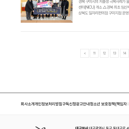
건이 예상되지만, 구미시는 기업들이 
경북 구미시의 저출생 극복사례가 올
있는 정책을 통해 투자하기 좋은 도
센터(NICU) 개소 △경북 최초 임산부
ygpark@yeongnam.com조
상북도 일자리편의점 구미지점 운영 등
기득 구미시 기업투자과장이 경북도 
구미시의 누적 혼인 건수는 1천562
것으로 기대되는 등 저출생 극복의 긍
TF 단'을 신설하고, 7월에는 '미
는 시책을 마련하고 추진하는 등 저
진해온 저출생 극복 정책이 대외적으
아이 낳고 키우기 좋은 도시를 만들어나
형, 양성평등 등 6대 분야의 사업 
<
11
12
13
14
ygpark@yeongnam.com박
평가 최우수상을 받고 있다.구미시 
회사소개
개인정보처리방침
구독신청
광고안내
청소년 보호정책(책임자 :
대구본사
대구광역시 동구 동대구로 44