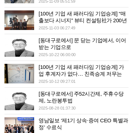
2025-11-09 05:51:59
[100년 기업 새 패러다임 기업승계] “매
출보다 시너지” 뷰티 컨설팅社가 200년
전통주 기업 인수
2025-11-03 06:27:49
[동대구로에서] 문 닫는 기업에서, 이어
받는 기업으로
2025-10-22 06:00:00
[100년 기업 새 패러다임 기업승계] 가
업 후계자가 없다… 친족승계 저무는
‘노포 왕국’ 일본
2025-10-12 09:27:01
[동대구로에서] 주52시간제, 주휴수당
제, 노란봉투법
2025-08-28 01:37:30
영남일보 ‘제1기 상속·증여 CEO 특별과
정’ 수료식