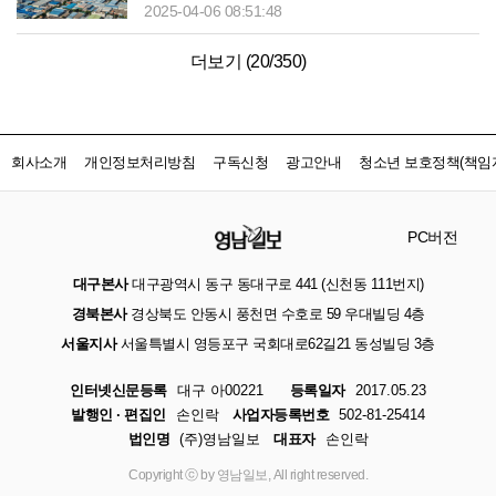
2025-04-06 08:51:48
더보기 (
20
/
350
)
회사소개
개인정보처리방침
구독신청
광고안내
청소년 보호정책(책임자
PC버전
대구본사
대구광역시 동구 동대구로 441 (신천동 111번지)
경북본사
경상북도 안동시 풍천면 수호로 59 우대빌딩 4층
서울지사
서울특별시 영등포구 국회대로62길21 동성빌딩 3층
인터넷신문등록
대구 아00221
등록일자
2017.05.23
발행인 · 편집인
손인락
사업자등록번호
502-81-25414
법인명
(주)영남일보
대표자
손인락
Copyright ⓒ by 영남일보, All right reserved.