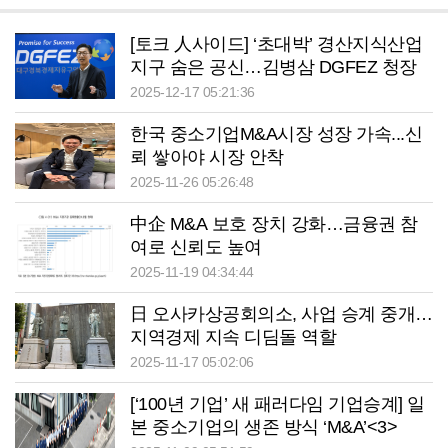
[토크 人사이드] ‘초대박’ 경산지식산업
지구 숨은 공신…김병삼 DGFEZ 청장
의 기업·투자 지역 유치 해법은?
2025-12-17 05:21:36
한국 중소기업M&A시장 성장 가속...신
뢰 쌓아야 시장 안착
2025-11-26 05:26:48
中企 M&A 보호 장치 강화…금융권 참
여로 신뢰도 높여
2025-11-19 04:34:44
日 오사카상공회의소, 사업 승계 중개…
지역경제 지속 디딤돌 역할
2025-11-17 05:02:06
[‘100년 기업’ 새 패러다임 기업승계] 일
본 중소기업의 생존 방식 ‘M&A’<3>