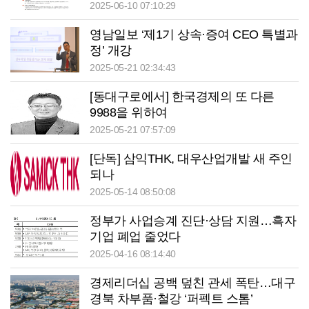
출
2025-06-10 07:10:29
영남일보 ‘제1기 상속·증여 CEO 특별과
정’ 개강
2025-05-21 02:34:43
[동대구로에서] 한국경제의 또 다른
9988을 위하여
2025-05-21 07:57:09
[단독] 삼익THK, 대우산업개발 새 주인
되나
2025-05-14 08:50:08
정부가 사업승계 진단·상담 지원…흑자
기업 폐업 줄었다
2025-04-16 08:14:40
경제리더십 공백 덮친 관세 폭탄…대구
경북 차부품·철강 ‘퍼펙트 스톰’