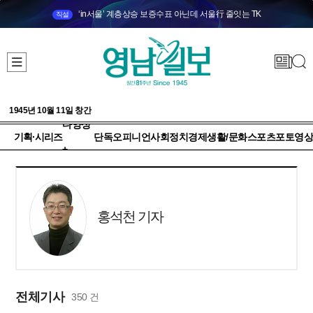
‘in서울’ 계층상승 보증수표 아닌데 서울行 줄잇는 TK
직설
1945년 10월 11일 창간
다양성
기획·시리즈
단독
오피니언
사회
정치
경제
생활/문화
스포츠
포토
영상
+
홍석천 기자
전체기사
350 건