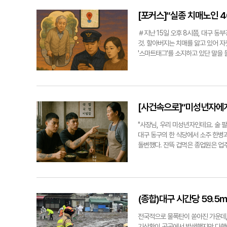
1975년 준공된 기존 신천동 청사의
이번 제한지역 지정 고시 소식까지 
투입 과정에서 난항을 겪으면서 준공 
등 강경 대응에 나선 상태다. 이에 
[포커스]“실종 치매노인 
리됐다. 이사는 지난달 23~24일 완료
'환지'는 지자체 또는 사업시행자가
토지 소유자에게 새 필지를 배분하는 
＃지난 15일 오후 8시쯤, 대구 동
는 데는 수성구청이 수성못 일대 개
것. 할아버지는 치매를 앓고 있어 자
는 수성구청이 필요로 하는 인프라가 
'스마트태그'를 소지하고 있단 말을
필지(환지)는 구획 및 형상이 정형화
수신되는 위치 정보를 토대로 인근 
한을 지구단위계획 변경을 통해 풀어
앉아 있던 할아버지를 발견해 보호자
산에서다. 수성구청 측은 "민간이 '
사업이 성과를 내고 있다. 수색시간 
대부터 이어져 온 개발 방향성을 한
이 좋아 향후 사업 확대 필요성이 제
들과 소통해 원만한 결과를 도출하겠다는
태그 760개(개당 2만6천원)를 확
[사건속으로]“미성년자에게
급중이다. 보급 대상은 치매환자를 포
보급 대상자의 지팡이, 옷, 신발 
"사장님, 우리 미성년자인데요. 술 팔
실시간 위치 확인이 가능하다. 일선
대구 동구의 한 식당에서 소주 한병과
면, 지난해 3월 기준 대구에 60세
돌변했다. 잔뜩 겁먹은 종업원은 업주
여명에 달했다. 경찰은 "시민들이 개
리 와서 조치해달라. 무서워 죽겠다"
다는 사실 자체를 잘 모르는 경우도 
3년, 집행유예 6년을 선고받아 당시
사회를 만들어야 한다"고 말했다. 최시웅
56분쯤. 식당 사장이 도착하자 A군
하지 않았다. 예전에 국밥집 아르바이
당신네도 미성년자에게 술을 팔았으니 
(종합)대구 시간당 59.
의 계좌로 200만원을 송금했다. '돈
에서 소주 한병을 주문한 뒤 주류가
전국적으로 물폭탄이 쏟아진 가운데,
불러라. 그렇지 않으면 경찰 부르겠다
기상황이 곳곳에서 발생했지만 다행이 