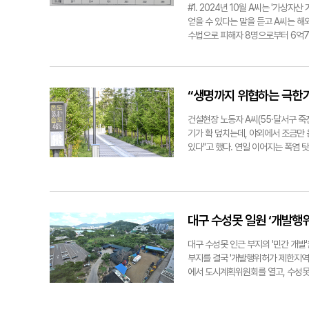
민주당 비중이 가장 큰 지역은 북구(2
#1. 2024년 10월 A씨는 '가상
시 민주당은 전체 116석(군위 제외)
얻을 수 있다는 말을 듣고 A씨는 
름을 보면, 내년 6·3 지선에서 충분
수법으로 피해자 8명으로부터 6억7
을 챙길 수 있고, 2인 선거구에서의
해외 조직원의 코인 지갑 주소로 송금
'모세혈관'인 기초의회 기초의회는 '
는 지난 4월 자금세탁조직 총책이자,
지역 주민들의 세세한 요구사항을 추
#2. 대구 동부경찰서는 지난 3월 보
어 내려보내는 데 한계가 있다. 지역
60대 피해자로부터 현금 1천400만
“생명까지 위협하는 극한기
뿌리 민주주의'의 실현이 가능하다. 
직원을 사칭해 저금리 대환대출이 가
수 국민의힘에 우선 합류하기 때문에
다. 부산철도경찰대 동대구센터가 동
건설현장 노동자 A씨(55·달서구 죽
향력을 높이는 목표 외에도 '기초단체
(2022~2024년) 대구지역에서 
기가 확 덮치는데, 야외에서 조금만
2018년 당시, 8개 지역 중 7개 
매년 활개치고 있는 보이스피싱 범죄
있다"고 했다. 연일 이어지는 폭염
경쟁에서 '맨 파워'를 갖춘 후보를
보이스피싱 범죄가 2022년 593건
폭염이 시민 건강을 위협하는 상황이
분리가 대구지역 지방자치 성장을 견
올해는 불과 5개월 만에 397건의
기 필요한 상황이다. 3일 질병관리청
이유는 기본적으로 견제와 균형의 원
'대출사기형'이 과반 이상을 차지한다
환자는 모두 27명이다. 지난해 동기(
적했다. 이어 "더욱이 지금까지 국
형의 경우, 급전이 필요한 사람들을 
남·북·달성(각 3명), 군위(1명) 
는지 묻고 싶다. 다양성을 갖는 게 
기관사칭형은 우선 공공기관·경찰·검
다. 최근 3년간 대구지역 온열질환자 
대구 수성못 일원 ‘개발행
였다. 최시웅기자 jet123@yeongn
할 것을 요구해 돈을 뜯어내는 범죄
67명으로 해마다 증가세가 이어지고 
하는 신종 수법이 등장해 시민들의 
상 7월과 8월에 온열질환자가 집중
대구 수성못 인근 부지의 '민간 개발'
또는 전화로 개인정보 입력을 유도하고
다. 지난해 7~8월 발생한 온열질환자는
부지를 결국 '개발행위허가 제한지역'
722명을 검거해 추가 피해를 예방했다
명)에 달했다. 2022년~2024년 전
에서 도시계획위원회를 열고, 수성못 
벌써 554명에 달해 예년 실적을 뛰
동소이했다. 연도별 7~8월 폭염일수는 
석한 가운데 만장일치로 제한지역 지
8일 '핵심정책 추진방향 보고회'를 
민들은 이미 임계치에 도달한 분위기다
진행할 방침이다. 제한지역으로 고시되