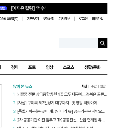
[이재윤 칼럼] ‘떡수’
칼럼
08월 08일(토)
지면보기
구독신청
기사제보
로그인
회원가입
치
경제
포토
영상
스포츠
생활/문화
많이 본 뉴스
최신
주간
월간
1
뇌졸중 전문 상급종합병원 4곳 모두 대구에… 경북은 골든타임 사각지대
2
[사설] 구미의 제2전성기 대구까지...옛 영광 되찾아야
3
[특별기획-사는 곳이 계급인 나라 ⑨] 공공기관은 지방으로 왔지만, 그들이 사는 곳은 서울이었다
4
2차 공공기관 이전 앞두고 TK 공동전선…산업 연계형 유치 승부수