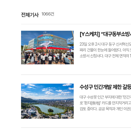
1066건
전체기사
[Y스케치] “대구동부소방
23일 오후 2시 대구 동구 신서혁신
짜리 건물이 한눈에 들어왔다. 아직 
소방서 신청사다. 대구 전체 면적의 
직한 복도 양옆으로 소방관들이 근무할 
도는 십수대의 소방차량이 대기 중인
터'와 훈련탑이 보였다. 지하 1층·
마련됐다. 지하 1층·지상 6층 규모
창 진행 중이었다. 이 곳은 실내교육
수성구 민간개발 제한 갈등 
련을 할 수 있는 공간으로 꾸며진다.
로 통하는 대로로 연결된다. 부족한
대구 수성못 인근 부지에 대한 '민간
을 돕고 있었다. 이날 열린 동부소
로 '환지(換地)' 카드를 만지작거리
전해 도시미관을 개선하고, 구도심에
검토 중이다. 공공 목적과 개인 이권을
건립사업이 추진됐다"며 "앞으로 '안
구청은 지난 9일 수성못 인근 3개 
념사를 통해 "신청사가 들어선 이곳
이 지역은 고시일로부터 3년간 △건축
다"며 "동부소방서 이전이 혁신도시
치 행위 등이 제한된다. 1회에 한해