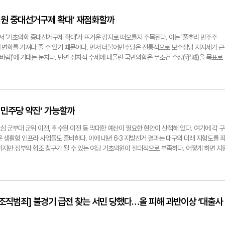
열차의 운행을 중단했다. 오전부터 중부지방 집중 호우로 일부 열차 운행이 중단된 가운데, 운
다. 한편 현장에선 '재주는 곰이 부리고, 칭찬은 여우가 받는다'는 불만도 나온다. 정부가 일
 치매 환자와 그 가족을 배려할 수 있는 이들을 일컫는다. 초등학생 이상을 대상으로 양성하
어졌다. 코레일은 다음날인 18일 오전 기상 상황에 따라 열차 운행 재개를 결정할 것으로 보
행정을 추진하면서 정작 현장 매뉴얼 등을 세세히 준비하지 않는 행태에 대한 지적이다. 한 기
는 성인 기준으로 작성된 탓에 초등학생들에겐 다소 어려운 내용으로 구성됐다. 그런데 중앙치
초의원 중대선거구제 확대’ 재점화할까
화기자 jet123@yeongnam.com
하면 끝이지만, 현장은 벌써 치열하다. 게다가 지금도 실시간으로 지침이 내려오고 있다. 직원
육자료를 개발·배포했다. '어린이 치매파트너'를 별도 양성할 수 있는 환경이 만들어진 것. 이
을 겪는데, 시민들이나 임시 인력은 오죽하겠냐는 생각이 든다"면서 "일이 너무 급하게 진행
안부 전화 드리기' 등 일상적 도움부터 '인식표를 달고 길을 헤매는 어르신'을 발견하면 경찰
서 '기초의회 중대선거구제 확대'가 뜨거운 감자로 떠오를지 주목된다. 이는 '풀뿌리 민주주
분히 예상했을텐데 행정적으로 1주일만이라도 앞당겨 준비했다면 혼선이 덜 하지 않았을까 하
알려준다. 수성구민들과 학부모들은 이번 아-노 치매파트너 사업에 대해 대체로 환영하는 분
 변화를 가져다 줄 수 있기 때문이다. 먼저 더불어민주당은 전통적으로 보수정당 지지세가 큰
기자 jet123@yeongnam.com
세대 가정이나 치매 환자 가족이 있는 주민들의 기대감이 높다. 학부모 장세영(여·42·수성구 
바람)'에 기대는 눈치다. 반면 정치적 수세에 내몰린 국민의힘은 무조건 수성(守城)을 목표로
 치매에 대해 제대로 배우고 오면, 집에서 할머니를 대하는 태도부터 달라질 것 같다"며 "무
을 노리는 소수정당은 선거구 획정을 놓고 팽팽한 기싸움을 벌일 것으로 전망된다. 13일 영남
와드려야 할 대상이라는 걸 어릴 때부터 깨닫는 게 정말 중요하다고 생각한다"고 말했다. 수성
선거법 개정에 따른 시·도의원 정수 변동 여부가 확정된 후 선거구획정위원회를 출범시킬 계획
는 "요즘 길에서 깜빡하시는 주변 노인들을 봐도 선뜻 돕기가 어려울 때가 많은데, 아이들이 
정위는 공직선거법에 따라 11명 이내의 위원으로 구성할 수 있다. 선거구획정위는 관련 규정에 
다면 동네 분위기가 훨씬 따뜻해질 것 같다"고 했다. 그러면서 "만약 우리 손주가 이런 교육을 받
월 전까지 시·도지사에게 제출해야 한다. 이에 따라 대구 선거구획정위는 오는 12월2일까지 획
 덧붙였다. 제주에선 '어린이 치매파트너 원정대'를 결성하기도 했다. 전문교육(4시간)을 이
선거구획정위가 꾸려지면, 중대선거구제 도입 논의가 재점화할 전망이다. 2022년 제8회 기초
 민주당 약진’ 가능할까
화적 환경 조성 실천에 앞장선다. 대구 수성구청 관계자는 "올해 처음 시작하는 사업으로, 당
 포함) 선거구로 구성됐다. 당초 안에서는 4인 선거구가 7곳에 달했지만 시의회가 이 중 6곳
 활동을 계획 중이지는 않다. 향후 대구광역치매센터 등과 연계해 추진할 수 있는 사업을 구상
2곳이 3인 선거구, 18곳이 2인 선거구였다. 또 당시 중대선거구제 시범실시에 따라 대구에선 
심 군부대 군위 이전, 취수원 이전 등 막대한 예산이 필요한 현안이 산적해 있다. 여기에 각 구
@yeongnam.com
수성구 '바'선거구가 4인 선거구로 결정됐다. 선거구 크기에 따른 정당별 이해득실은 달라질 것
 생활형 인프라 사업들도 즐비하다. 이에 내년 6·3 지방선거 결과는 대구의 미래 지형도를 
대로'를, 민주당은 '3인 선거구 확대'를 바라고 있다. 개혁신당·정의당 등 소수정당은 중대선거구
하지만 정부와 협조 창구가 될 수 있는 여당 기초의원이 절대적으로 부족하다. 어떻게 하면 지
역정계 인사는 "대구 정치지형을 놓고 봤을 때 중대선거구제 확대가 국민의힘에 유리하게 흘러
 민주당 목표는 '2018년 성과 이상' 현재 대구지역 기초의원은 총 127명이다. 2022년 제8
 선거구에서 국민의힘이 3석, 5인 선거구에서 4석을 차지했다"며 "다만 (내년 선거에서는) 개
선출됐으나, 한동기 동구의원(국민의힘) 사퇴로 1명이 줄었다. 현 기초의원들의 소속 정당을 
했다. 최시웅기자 jet123@yeongnam.com
 더불어민주당 소속이다. 김서희 동구의원은 국민의힘에서 개혁신당으로 당적을 옮겼고, 김종
이영빈·최홍린(이상 달서구) 구의원은 각각 국민의힘, 민주당에서 탈당해 무소속이 됐다. 대구
 국민의힘 소속 구의원들로만 구성돼 있다. 수성·북구의회는 각각 6명의 민주당 구의원이 활
 조직범죄] 불경기 급전 찾는 서민 당했다…올 피해 과반이상 ‘대출사
명, 남·동구의회는 각 2명, 중·서구의회는 각 1명이 '파란 점퍼'를 입고 있다. 각 기초의회 전체
 군위 다음으로 서구(10%)가 낮고, 이어 동구·달성군(12.5%), 중구(14%) 순으로 나타났다