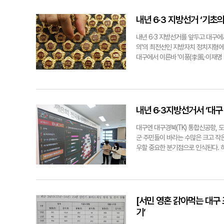
산, 경전선 동대구∼진주 구간 모든 
관련 문의가 적지 않을 것으로 예상된
매에 대한 이해를 토대로 일상속에서
행 시간도 장시간 지연되는 소동이 빚
현장 혼란을 고려하지 않은 선심성 
록 운영된다. 그간 관련 교육 자료
내년 6·3 지방선거 ‘기
인다. 최시웅·박영민·구경모(대구)·조윤
단체 관계자는 "중앙에서는 지시만 
센터가 최근 초등학생 맞춤형 표준 교
조차 관련 내용을 숙지하는데 어려움
교육자료를 보면 '치매인 할머니에게 
내년 6·3 지방선거를 앞두고 대구에
고 있다. 추가경정예산안 통과를 충
신고하도록 하는 구체적 대응법까지 
의'의 최전선인 지방자치 정치지형에
는 아쉬움이 남는다"고 지적했다. 최시웅
위기다. 특히 조부모와 함께 사는 다
대구에서 이른바 '이풍(李風·이재명 
어동)씨는 "아이들이 학교나 센터에서
하고 있다. 이와 함께 호시탐탐 빈틈
거나 이상한 병이 아니라 우리가 도
보 취재를 종합하면, 대구시는 공직
황금동에 사는 최태복(68·황금동)씨
이다. '자치구·시·군의원' 선거구획
육을 받고 '치매 파수꾼' 역할을 한
라 안을 마련하고, 이를 선거일 6개
는다면 더 든든해질 것으로 보인다"고
정안을 제출해야 한다. 일단 대구 
내년 6·3지방선거서 ‘대구
한 아동들이 다양한 영역에서 치매 친
원 선거에선 대구지역이 42개(군위군
장에 일상적 활동 외에 특별한 현장
을 2인 선거구로 나눴다. 그 결과 2
대구엔 대구경북(TK) 통합신공항, 도
것"이라고 했다. 최시웅기자 jet123
성구 '마'선거구가 5인 선거구로, 
군 주민들이 바라는 수많은 크고 작은
로 보인다. 국민의힘은 '현 상태 그
우할 중요한 분기점으로 인식된다. 
제 확대가 필요한 상황이다. 한 지
창구를 확보할 수 있을지 주목된다. ◆
가능성도 있다. 실제 지난 지선 4인
회 전국동시지방선거 결과 128명이 
신당의 등장이라는 변수는 있다"고 분석
펴보면 95명이 국민의힘, 24명은
서구의원과 김희섭(수성구)·박종길·
역 기초의회 중 군위군의회는 오롯이
[서민 영혼 갉아먹는 대구
동 중이다. 달서구·달성군의회는 각 3
기’
의원 대비 민주당 의원 비율을 따져보면