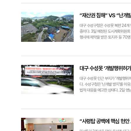
청은 국가수사본부장을 단장으로 하는
쏟아진다"며 "예전엔 7월 말이나 돼
5년까지 제한할 수 있다. 이날 회의
융사기 통합신고 대응센터 365일 2
야 할 것 같다"고 했다. 서문시장 
등을 통해 이야기가 나오고 있는 개
자는 "보이스피싱 조직이 가상자산, 
가만히 앉아만 있어도 숨이 턱턱 막힙
수성구청 측은 "수성못 유원지의 미래
“재산권 침해” VS “난개
단순 수거책도 점점 청년층으로 확산
염'이 갑작스레 찾아올수록 온열질환
장일치로 가결된 것 같다"고 했다. 
jet123@yeongnam.com
무더위가 시민 건강을 크게 위협할 수
률 대리인을 통해 집행정지 가처분 신
대구 수성구청은 수성못 북편 24개 
찾아왔다. 그러면서 특히 야외에서 
를 통해 구청과 소통을 시도했으나,
중이다. 3일 예정된 도시계획위원회
화 탓에 '극한기후' 현상이 도드라
용의가 있다"고 말했다. 최시웅기자 je
행사에 제약을 받은 토지주 등 70
통적으로 재난 발생 이후 수습과 대
기 미집행 도시계획 시설 현장의 어두
다. 대구시의 경우, 각 구·군과 
위허가 제한지역 지정 대상 지역의 
진 중이다. 방문 및 전화를 통해 건
을 예고한 토지주 A씨는 "지역 발
현장 대응에 나섰다. 도심열섬현상 
을 반대하는 건 아니다"고 했다. 
며 열을 식히고 있다. 달서구 등 온
하지만 우리가 알아본 봐로는 시는 
대구 수성못 ‘개발행위허가 
인해 온열질환에 노출되는 경우가 있
월에야 가능하다고 했다. 또, 내년 
중요하다"면서 "현재 취약계층에 대한
했다. 이들은 특히, 제한지역 지정
대구 수성못 인근 부지가 '개발행위
이 있는 지를 빨리 파악해 대응하겠다"
제가 없어도 재산권을 또 침해당하는
다. 수성구청은 '난개발 방지'를 이
을 보호하라는 판단이 있었던 지역이
법적 대응을 예고한 상태다. 2일 영
개열람 통보서를 보내고, 도시계획위
개 필지)에 대한 개발행위허가 제한지
이고, 주민을 속인 건 아닌지 의구심
기사 수성못 일원은 사유재산권 보장
방지'를 위한 불가피한 선택이라고 
계획이 수립되지 않아 도시계획시설에
가 제한지역 지정에 대해 토지주 및 
인근 문화재(상동 지석묘군) 보호와 
해제에 따른 난개발로 '유원지'인 수
에서 최근 수성구청이 이 일대 개발
“사령탑 공백에 핵심 현안
요하다는 입장도 내놨다. 지난해 수
도 자체를 틀어막는 것은 명백한 사
있다. '유원지 기능 제한 및 주민 빛