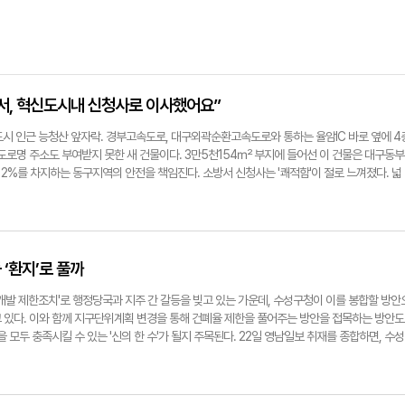
서, 혁신도시내 신청사로 이사했어요”
도시 인근 능청산 앞자락. 경부고속도로, 대구외곽순환고속도로와 통하는 율암IC 바로 옆에 4
도로명 주소도 부여받지 못한 새 건물이다. 3만5천154㎡ 부지에 들어선 이 건물은 대구동부
12%를 차지하는 동구지역의 안전을 책임진다. 소방서 신청사는 '쾌적함'이 절로 느껴졌다. 넓
사무실과 '혁신119안전센터', 휴게실, 체력단련실, 식당 등이 층마다 들어섰다. 특히, 1층 
 차고지로 연결돼 있다. 신속한 출동이 가능해 보였다. 신청사 뒷편엔 '대구소방교육훈련센
지상 3층 규모의 훈련센터 본관은 전문구급훈련장, 구급실습실, 소방시설실습실, 전산강의실 등
의 훈련탑은 다양한 복합 전술 훈련이 가능하다. 훈련탑 앞 야외공터는 '실화재 훈련장' 공사가 
장, 플래시오버 셀, 백드래프트 셀, 집진기, 오염제거시설 등 다양한 실제 상황을 구현해 대응 
‘환지’로 풀까
 소방차가 오갈 청사 앞 도로는 다소 폭이 좁아 보였지만 조금만 빠져나가면 동구 주요 지점으
 대중교통 접근성을 보완하기 위해 대구시가 DRT(수요응답형 교통체계) 정류장을 신설, 출퇴
개발 제한조치'로 행정당국과 지주 간 갈등을 빚고 있는 가운데, 수성구청이 이를 봉합할 방안
방서 이전·준공식에서 심춘섭 동부소방서장은 "동대구역세권 개발 가속화에 따라 노후 청사를 
고 있다. 이와 함께 지구단위계획 변경을 통해 건폐율 제한을 풀어주는 방안을 접목하는 방안도
 편중된 소방력도 재배치해 소방 사각지대 해소, 현장에 강한 전문소방관 육성을 위한 (신청사
 모두 충족시킬 수 있는 '신의 한 수'가 될지 주목된다. 22일 영남일보 취재를 종합하면, 수성
전한 도시 대구'를 구현하기 위해 최선을 다하겠다"고 말했다. 김정기 대구시장 권한대행은 기
구역(35개 필지·6만140㎡)에 대해 '수성유원지 일대 개발행위허가 제한지역 지정'을 고시했다
 혁신도시는 주변으로 여러 공공기관이 입주해 있다. 대구의 신성장을 견인할 지역이기도 하
물 건축 또는 공작물 설치 △토지 형질 변경 △토석 채취 및 토지 분할 △1개월 이상 물건 
 인프라 개선에 많은 기여를 할 것으로 기대한다"고 전했다. 동부소방서 신청사 건립 사업은
 지정 기간을 2년 더 연장할 수 있다. 하지만 지난 수십 년간 재산권을 행사하지 못한 지주들은