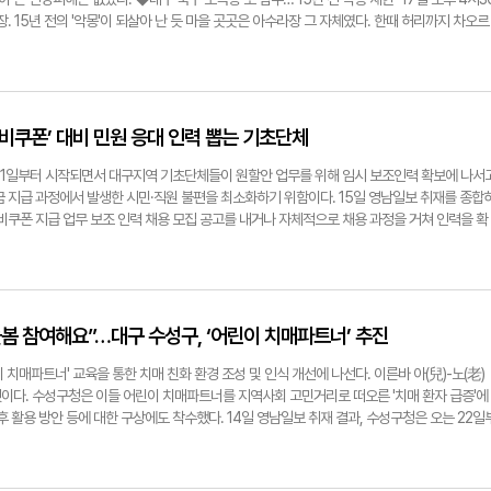
군에겐 협박 혐의도 더해졌다. 지난 16일 대구지법 형사10단독 허정인 부장판사는 A군에게 
. 15년 전의 '악몽'이 되살아 난 듯 마을 곳곳은 아수라장 그 자체였다. 한때 허리까지 차오르
소년부로 송치했다. 허 부장판사는 "피고인들은 이전에도 다수의 소년보호처분 전력 및 형사처벌
구청 등 관계자들은 삽과 살수차 등을 이용해 진흙을 걷어내고 있었다. 상가건물 식당 안은 침
을 인정하고, 피해자에게 합의금을 지급하기도 했다. B군의 경우 조사를 담당한 보호관찰관이 '
늘어진 채 앉아 있었다. 건물 내부엔 진흙물이 남긴 얼룩이 선명히 남았다. 이날 오후 5시 기준
가 있으므로 소년보호사건 송치가 적절하다'는 의견을 제시한 부분을 고려했다"고 양형 이유
과 주택 등 건물 20~30채, 차량 10여대에 달했다. 주민 22명이 구조되고, 4명이 자력 대
ngnam.com
생하지 않은 것으로 알려졌다. 이날 노곡동은 말그대로 '물바다'였다. 오전엔 잠잠하던 동네 
. 노곡동은 지역 내 대표적인 침수 피해 우려 지역이다. 2010년 7월 16일과 8월16일 2차
소비쿠폰’ 대비 민원 응대 인력 뽑는 기초단체
채와 차량 90여대, 8월엔 주택 80여채와 차량 30여대가 물에 잠겼다. 당시 배수 시설 문제가
민들은 "이번에도 배수 설비 문제가 사태를 키웠다"고 주장했다. 큰 갈퀴를 들고 직접 복구에 
21일부터 시작되면서 대구지역 기초단체들이 원할안 업무를 위해 임시 보조인력 확보에 나서
잘 작동하지 않았던 것 같다. 배수구 곳곳에 쌓인 이물질을 치우기 위해 장비를 들고 나왔다"고 
금 지급 과정에서 발생한 시민·직원 불편을 최소화하기 위함이다. 15일 영남일보 취재를 종합
불어민주당)은 "배수 설비는 작년 집중호우 당시 제대로 작동한 것으로 알고 있다. 이번엔 설
소비쿠폰 지급 업무 보조 인력 채용 모집 공고를 내거나 자체적으로 채용 과정을 거쳐 인력을 확
히 점검해 원인을 밝혀내야 한다"고 말했다. ◆수성구, 달서구 도심 곳곳 물에 잠겨…출입 통
21일부터 다음 달 8일까지 관내 행정복지센터에서 근무할 임시 인력 각 45명, 25명을 채용
지역 누적 강수량은 81.9㎜다. 시간당 최대 59.5㎜가 퍼부었다. 집중호우 탓에 수성구 등
일까지 각 13명, 3명을 고용해 콜센터 등에 배치한다. 북구청은 이달 18일부터 다음 달 6일까
다. 오후 2시쯤 서남신시장 내 출입로와 일부 점포가 물에 잠겼다. 시장 입구에서 의류점을 
구청, 서구청 군위군청은 1차(7월21일부터 3주간), 2차(9월22일부터 2주간) 지급 때 모두 
갑자기 물이 안으로 들이닥치더니 금세 무릎까지 찼다"며 "비가 심상치 않아 차수벽을 설치했지
3명, 16명을 확보할 계획이다. 이들은 소비쿠폰 지급신청서 접수 및 선불카드 배부, 전화상담, 행
야외음악당 일대도 비 피해를 입었다. 집중호우로 도로 곳곳에 물이 차올랐다. 월성동에선 폭우
다. 복잡한 소비쿠폰 지급 과정에서 짧은시간에 많은 주민들이 한꺼번에 몰릴 것에 대비, 관련
돌봄 참여해요”…대구 수성구, ‘어린이 치매파트너’ 추진
 수성구 상황도 매한가지였다. 오후 3시7분쯤 범어2동 야시골공원 근처에서 공사 중이던 토
된다. 이미 각 기초단체는 코로나 팬데믹 기간에 유사한 상황을 겪으면서 선제적 대비에 나선 
기 등이 훼손됐다. 범어동 한 상가에선 지하 1층 바닥이 약 15㎝가량 침수됐고, 천장에서 누
인 지원 및 지역경제 활성화를 위해 전국민 대상 긴급재난지원금을 지급한 바 있다. 대구에선 
치매파트너' 교육을 통한 치매 친화 환경 조성 및 인식 개선에 나선다. 이른바 아(兒)-노(老)
에 나섰다. 만촌동 한 빌라 1층과 황금동 한 상가 1층은 하수구가 역류하면서 한동안 물에 
급한 경험이 쌓인 상황이다. 이번 소비쿠폰 지급 과정에서도 다양한 민원이 예상된다. 가장 
이다. 수성구청은 이들 어린이 치매파트너를 지역사회 고민거리로 떠오른 '치매 환자 급증'에
도로에선 나무가 쓰러져 도로 통행이 막혔다. 대구경찰청은 이날 내린 폭우로 침수가 됐거나, 침
급'에 있다. 1차 지급은 일반국민 15만원, 차상위·한부모가족 30만원, 기초수급자는 40만원으
후 활용 방안 등에 대한 구상에도 착수했다. 14일 영남일보 취재 결과, 수성구청은 오는 22일
 통제했다. 오후 6시 기준 교통 통제된 지역은 북구 노곡동, 남구 상동교, 동구 금강 잠수교,
 자신의 그룹 구분에 대한 불만 제기를 우려하고 있다. 여기에 정부는 서울·경기·인천을 제외한
봄센터 5개소에서 어린이 치매파트너 교육을 진행한다. 돌봄센터를 이용 중인 초등학생들이 
"지속적인 모니터링을 통해 침수 우려 지역을 대상으로 순찰을 강화하고 있다. 안전이 확보되
구감소지역 주민에겐 추가 2만원을 더해 5만원씩 더 지급한다. 대구에선 남구와 서구, 군위군
관에 방문해 교육할 예정이다. 대구광역치매센터는 현재 치매에 대한 부정적 인식을 개선하고, 
 했다. 지속된 폭우에 열차도 멈춰섰다. 이날 코레일은 오후 6시부터 경부선(일반) 동대구∼부
 남구와 서구는 도시지역이란 이유로 비수도권 추가지원금(3만원)만 추가로 받을 수 있게 돼
트너' 사업을 진행 중이다. 대구엔 약 1만5천명의 치매파트너가 등록돼 있다. 치매파트너는 치