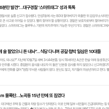
 노후화 등으로 추진됐다. 2016년 8월 사업추진의 첫발을 뗏지만, 타당성 조사·실시설계·예
더해지자 거세게 반발하고 있다. 현재 이들은 정부 탄원서 제출, 법원에 집행정지 가처분 신청
시점이 수차례 연기됐다. 2022년 7월 착공한 신청사 건설은 2년10개월 만인 올해 5월 마
수성구청이 지주와의 갈등 상황 해결을 위해 '환지' 방식을 검토 중인 것으로 취재 결과 확인됐다
46분만 발견”…대구경찰 ‘스마트태그’ 성과 톡톡
했다. 최시웅기자 jet123@yeongnam.com
 도시개발 및 정비사업을 추진 시 여러 필지를 일시적으로 모아 우선적으로 인프라를 설치한 후
제도다. 전체 구획을 재설계·재분배하는 일종의 '집단적 재정비'다. '환지' 방식에 무게가 실리
부경찰서로 실종 신고가 접수됐다. 안심1동에 사는 80대 할아버지가 외출한 뒤 감감무소식이란
발계획을 구체화한 후 공공개발에 착수할 움직임을 보여서다. 환지 방식을 접목하면 대구시 또
칫 큰 사고로 이어질 수 있었다. 빨리 찾아야 할 상황이었다. 경찰은 보호자로부터 할아버지가
우선 조성되고, 남는 땅을 지주에게 기존 소유 비율에 따라 다시 나누게 된다. 각자 돌려받는
 들었다. 스마트태그는 블루투스 기반의 위치추적이 가능한 무선기기다. 경찰은 스마트태그에
돼 가치가 커질 수 있다. 여기에 수성구청은 현재 '자연 녹지 지역'로 분류돼 발생하는 건폐율 
지역을 수색했다. 경찰은 신고가 접수된 지 46분만에 주거지에서 1㎞ 떨어진 한 공원 벤치에
주는 방안을 접목할 생각이다. 지주가 돌려받을 환지의 가치를 한층 더 끌어올릴 수 있다는 
에게 인계할 수 있었다. 치매 노인 실종 예방 및 조기 발견을 위해 추진한 스마트태그 무상보
유원지라는 수성못 일대 성격을 고려한 개발'이라는 기준을 충족해야 한다는 점은 같다. 1960
단축은 물론, 경찰력 효율적 운용에도 큰 도움을 주고 있어서다. 특히, 일선 현장 곳곳에서 호
순간에 뒤집는 주택 등의 허가는 불가하다"며 "환지 방식으로 확정됐다는 의미가 아니라, 지주
기된다. 21일 영남일보 취재 결과, 대구시자치경찰위원회는 올해 예산 2천만원을 투입, 스마
 것"이라고 말했다. 최시웅기자 jet123@yeongnam.com
보했다. 지난 5월 첫 시행됐다. 일선 경찰서에서 스마트태그를 배분받아 신청자에 한해 무상 보
 술 팔았으니 돈 내놔”…식당 다니며 공갈·협박 일삼은 10대들
함해 지적·자폐성·정신장애인 등이다. 다만 실종 신고를 2회 이상 접수한 이력이 있어야 한다
등 소지품에 부착하는 게 기본 권고사항이다. 부착한 스마트태그는 보호자의 스마트폰과 연동되며
아도 되나요?" 지난해 10월7일 새벽 3시44분쯤. 당시 18세이던 A군은 한살 아래 동생 B군
 현장에선 치매 노인 수에 비해 보급량이 부족하다고 지적한다. 대구시광역치매센터 집계를 보
 안주를 시켰다. 종업원이 음식을 내오자 이 둘은 '신분증 검사를 하지 않았으니 신고하겠다'
 이상 추정 치매 인구는 4만5천여명이다. 전국적으로 치매 환자 실종신고 건수는 지난해 1만5
에게 전화를 걸어 "엄청 무서운 사람들이 왔다. 문신도 많고, 자기들이 미성년자라고 한다. 
별 구매해 활용하는 것도 가능하지만, 이러한 기기(스마트태그)를 활용해 실종을 예방할 수 있
고 호소했다. 실제 이들의 전력은 화려했다. A군은 2022년 8월 특수강제추행 죄 등으로 징역
있다. 지자체, 유관기관 등이 서로 협력해 예산을 확보하고, 사업을 확대해 치매환자도 안전한
는 그 유예기간 중이었다. B군도 다수의 소년보호처분 전력이 있는 것으로 조사됐다. 새벽 4
기자 jet123@yeongnam.com
과 B군은 다시 협박을 했다. "우리가 미성년자인데, 이모가 우리에게 술을 줬다. 신분증 검사는
트를 했는데, 미성년자에게 술을 잘못 판매해 한달 치 월급을 받지 못했다. 너무 화가 나는데,
내가 그때 못 받은 돈 200만원을 주면 신고하지 않겠다." 두려움을 느낀 업주는 결국 B군 
5㎜ 물폭탄…노곡동 15년 만에 또 잠겼다
맛'을 본 둘은 여기서 멈추지 않았다. 이들은 같은 달 23일 새벽 3시5분쯤 동구의 또 다른 식
 나오자 종업원에게 200만원을 내놓으라며 또위협했다. 이들은 "혼자 해결하지 못할 거면 사
 대구에선 주택 등 건물과 차량 침수가 잇따랐다. 이로 인해 일부 시민들이 긴급대피하는 등 
"고 겁을 줬다. 하지만 이들의 범행은 식당에 있던 다른 손님의 신고로 무산됐다. 결국 A군과
큰 인명피해는 없었다. ◆대구 북구 노곡동 또 침수…"15년 전 악몽 재현" 17일 오후 4시3