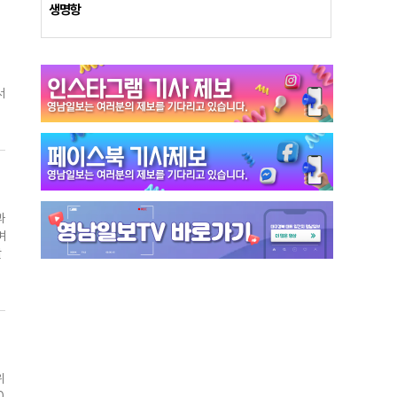
산
생명항
무
.
서
제
계
급
년
응
트
.
,
과
며
천
빨
시
명
당
장
위
0