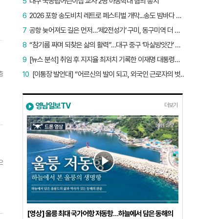
5
대구 국공립어린이집 교사 2명 아동학대 혐의 송치
6
2026 포항 송도비치 레트로 페스티벌 개막...송도 밤바다 달군 레트로 열기
7
공항 늦어져도 길은 먼저…‘제2전성기’ 구미, 동구미역 더 절실
8
“참기름 짜며 되찾은 삶의 활력”…대구 중구 ‘마실방앗간’ 어르신들의 인생 2막
9
[뉴스 분석] 취임 후 지지율 최저치 기록한 이재명 대통령…왜?
층
10
[이통장 발언대] “어르신의 발이 되고, 외국인 근로자의 벗이 되고”…박상철 이장의 ‘사람 농사’
복
영남일보TV
더보기
이
한
훈
근
으
이
)
.
적
[영상] 울릉 최대 국가어항 저동항…하늘에서 담은 동해의