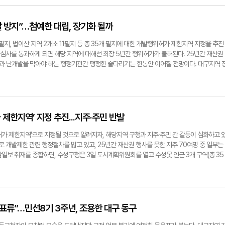
 전담반(TF)를 즉시 구성키로 결정했다. 경찰청은 향후 집중단속에 나서는 한편, 전기통신
야 이 정도였던 것 같은데, 벌써 온열환자가 작년의 4배나 나왔다니 퇴근길 운동도 당분간 쉬
에 참석한 한 도시계획위원은 "수성못 사유화는 불가하다는 데 의견이 모아졌다. 다만 현재 언
4시간 확대 운영, 수사인력 보강 등 조만간 종합대책을 마련할 방침으로 알려졌다. 경찰 관계
상인 B씨(62·중구 대신동)은 "손님들이 아예 발길을 끊었다. 아스팔트에서 올라오는 열기 때문에
발계획에 대해선 구청 차원에서 관련 용역을 진행하는 것을 권고하는 의견이 있었다"고 전했다
금융앱, 가짜 수사기관 등 디지털 수단을 적극 활용하고 있어 피해자들의 혼란이 커지고 있다.
니다. 목 뒤에 얼음팩을 대고 있어도 그때뿐이다"고 했다. 일선 보건현장에선 올해처럼 '폭
 가치 및 공익 가치를 위한 선제적인 행정조치다. 공익적 측면이 충분히 소명이 돼 원안이 만
발 방지”…첨예한 대립, 장기화 될까
되는 만큼, 구직자·사회초년생 대상으로 예방교육이 이뤄져야 한다"고 말했다. 최시웅기자
자가 급증할 가능성이 높다고 분석했다. 상대적으로 대비가 덜 된 시점에서 무방비로 찾아온
제한지역 지정안 통과 소식에 지주 등은 곧바로 법적 대응에 돌입하겠다는 입장이다. 이들은 법
 있다는 것. 대구의 한 보건소 직원은 "올해의 경우 장마가 아주 짧게 지나가고, 곧바로 폭염
청 및 구청장에 대한 소송을 준비 중이다. 한 지주는 영남일보와의 통화에서 "그간 여러 창구
필지, 법이산 지역 2개소 11필지 등 총 35개 필지에 대한 개발행위허가 제한지역 지정을 추진
활동을 하는 시민들 위주로 열사병, 열탈진 등 온열질환을 호소하는 이들이 많다. 이처럼 기후
 번번이 받아들여지지 않았다. 지금이라도 구청이 대화할 길을 열고, 충분히 설명한다면 참석
 심사를 통과하게 되면 해당 지역에 대해선 최장 5년간 행위허가가 불허된다. 25년간 재산권
지면서 폭염 피해를 예방하기 위한 대응책 마련도 분주하다. 중앙 정부부터 일선 기초단체까지 
t123@yeongnam.com
명과 난개발을 막아야 하는 행정기관간 팽팽한 줄다리기는 한동안 이어질 전망이다. 대구지역 
응에 초점을 맞추던 행정에서 선제적으로 예측하고, 대비하는 적극 행정으로 전환하는 모습이
운 자화상이다. ◆ "20년간 개발 묶였던 수성못, 또 개발행위허가 제한?" 수성못 일대 개발
합동으로 생활지원사 등 재난도우미 6천여명이 온열질환에 노출된 노인 등 취약계층 보호활동을 
토지주들은 '수성구청의 무분별한 독단적인 결정'이라며 분노하고 있다. 법적 대응 등 단체행동
강을 확인하고, 폭염 물품을 지원하고 있다. 소방과도 연계해 '폭염 구급대'를 운영해 응급처치 
전 차원에서 일부 희생이 필요하다면 기꺼이 감수할 각오가 있다. 우리가 무턱대고 제한지역 지
완화를 위해 무더위쉼터 총 1천327개소를 운영 중이다. 간선도로엔 살수차를 동원해 물을 뿌
그러면서 "수성구청은 대구시가 세운 수성못 관련 계획 때문에 제한지역을 지정한다고 설명한다.
열질환자 발생 비중이 높은 지역은 살수차 추가 배치도 고려 중이다. 대구시 측은 "당장의 더위
인근 개발계획을 갖고 있지 않았다. 수성구청 요청에 의해 계획을 수립하더라도 빨라도 내년 3
제한지역’ 지정 추진...지주·주민 반발
으나, 피해가 누적되면서도 탈이 나기도 한다. 본인 건강 상태를 계속 파악하면서 대응하는 
6·3 지방선거에 따라 대구시장이 선출되면 국면이 바뀔텐데 이 일정도 불확실한 것 아닌가"라
 대응은 어느 정도 돼 있다고 본다. 그간 쌓인 데이터를 분석해 농민 등 혹시 놓치고 있는 부
을 위한 행정절차 과정에서 수성구청이 주민의견을 수렴하지 않았다고 날을 세웠다. 법적으론 
허가 제한지역'으로 지정될 것으로 알려지자, 해당지역 구청과 지주·주민 간 갈등이 심화하고 
고 말했다. 최시웅기자 jet123@yeongnam.com
 주민 입장은 전혀 고려하지 않았다고 주장한다. 그는 "이 곳은 이미 헌법재판소에서 사유재
유로 개발제한 관련 행정절차를 밟고 있고, 25년간 재산권 행사를 못한 지주 70여명 중 일부는
다. 그런 곳을 다시 제한지역으로 묶으려면 충분한 설명과 설득이 필요하다"며 "일방적으로 
남일보 취재를 종합하면, 수성구청은 3일 도시계획위원회를 열고 수성못 인근 3개 구역(총 35
원회를 열려고 한다. 공권력 남용이자 졸속 행정이다. 구청 자체 사업 추진을 위해 시를 끌어
역 지정안 심사를 한다. 이 안이 통과되면 곧바로 '제한지역 지정'이 고시된다. ☞3면에 관련
이 든다"고 했다. ◆ 수성구청 "유원지 성격에 어긋나는 난개발 방지 차원" 수성구청은 '난개발
 차원에서 2000년부터 장기미집행 도시계획시설 일몰제가 적용됐다. 2020년 7월까지 개
항변한다. 공공의 목적 수행을 위한 일시적 제한 조치라는 것. 현재 수성구청은 이번 개발제한
서 자동 실효된 것. 이후 지주 등은 주택 건설 등 개발사업을 수차례 시도했다. 하지만 수성
주민들의 이해와 협조를 구하고 있다. 시가 이 일대 개발 계획을 수립 중인 상황에서 토지 용도
사업 추진에 따른 소음 등 주민 피해를 이유로 수 년간 재산권을 행사하지 못했다. 이 같은 상
성못의 큰 방향성이 무너질 수 있다는 것이다. 각종 민원 방지차원에서도 제한구역 설정이 꼭 
행위를 행정적으로 제한키로 하면서 문제가 불거진 것이다. 지주 등은 행정기관이 개발행위 시
 표류”…민선8기 3주년, 조용한 대구 동구
성구청은 이번에 제한지역에 포함된 자연녹지지역에서 추진된 연립주택 건축 신청을 반려한 
유재산 침해라고 주장한다. 수성구청이 개발계획 수립이나 주민의견 청취 없이 공권력을 남용
·소음 공해 피해' 등이 이유였다. 실제 수성못 일대에선 소음이나 빛 공해 관련 민원이 매년 수십