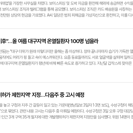
8%)다. 13일 영남일보 취재 결과, 민주당은 '제7회 지선 이상의 결과'를 목표로 잡고 있다. 
자산 거래업'을 가장한 사무실을 차렸다. 보이스피싱 및 도박 자금을 환전해 해외에 송금하면 수익
 중 과반에 가까운 50석을 챙겼다. 박근혜 전 대통령 탄핵에 따른 여파다. 민주당 측은 "현재 흐
해외 보이스피싱 조직과 텔레그램을 통해 공모했다. 보이스피싱 조직은 카드 배송원을 사칭하는
히 2018년 이상 가는 결과를 얻을 것으로 기대된다. 3인 선거구의 경우 무난하게 1명 이상 의
천만원 상당의 현금을 가로챘다. A씨 일당은 범죄 피해금을 가상자산으로 환전하고, 이를 다
 활약이 관건이다. 어떤 형태로 선거구가 나눠질지 예의주시하고 있다"고 했다. ◆ 지방자치의
하는 '자금세탁'을 도맡았다. 그 대가로 환전 금액의 3%를 수수료로 챙겼다. 대구 성서경찰
민생의 모세혈관'으로 통한다. 심장부에서 뿜어내는 정책을 손끝, 발끝의 현장으로 전달한다. 
 장외거래소 대표인 A씨를 비롯해 국내에서 활동 중이던 자금세탁 조직 일당 11명을 검거했다
려내 심장부로 올려보내는 역할이다. 이같은 특성 탓에 기초의회는 중앙에서 특정 인물을 찍
이스피싱 현금 수거책 역할을 한 50대 남성 B씨를 붙잡았다. B씨는 3월 21일 동대구역에서 
 내에서 자체 인력풀을 갖춰 후보군을 꾸리고, 이를 토대로 지역활동을 전개해야만 진정한 '풀
원을 건네받는 등 9명을 상대로 11회에 걸쳐 총 1억4천500만원을 가로챘다. 그는 금융기관
후”…올 여름 대구지역 온열질환자 100명 넘을라
그런 측면에서 민주당이 가진 고질적 약점은 '인재(人才) 부족'이다. 소위 '괜찮은 인물'은 대다
능하다며 피해자들을 속였다. 경찰은 사건을 접수받은 지 하루 만에 대전역에서 B씨를 체포
 민주당은 경쟁력 있는 후보군을 만들어내는 것부터가 과제다. 현재 민주당은 기초의회 내 영
대구역사 내 CCTV 영상을 정밀분석해 B씨를 특정하는 데 일조했다. 최근 3년간
전동)는 "대구 더위가 원래 이렇다지만 올해는 좀 이상하다. 장마 끝나자마자 습기가 가득한 열
장 후보군 구성'도 주요 과제로 삼고 있다. 앞서 민주당은 대구에서 '민주당 바람'이 불었던
발생한 보이스피싱 범죄가 1천700여건에 달한 것으로 집계됐다. 연평균 600건에 달하는 규모다
 움직여도 머리가 핑 돌고 속이 메스꺼워진다. 요즘 동료들끼리도 서로 얼굴색을 살피며 일하
지역에 후보를 내고도 단 1석의 기초단체장 자리도 얻지 못한 전력이 있다. 이는 대구 기초단체장
가 좀처럼 숙지지 않는 모양새다. 영남일보가 9일 대구경찰청에 확인 결과, 대구에서 발생한
 탓에 대구지역 온열질환자가 평년에 비해 빠른 속도로 증가하고 있다. 지난달 갑작스레 찾아온
 확보하는 것조차 버겁다는 걸 방증한 결과다. 다만, 전문가들은 지방의회와 자치단체장의 정치
에서 2023년 465건으로 소폭 줄었다. 하지만 지난해엔 704건으로 확연히 증가했다. 특히,
다. 현재 속도라면 올 들어 온열질환자가 100명을 넘길 가능성도 제기되고 있어 발빠른 대처
인할 수 있는 길이라고 조언한다. 경북대 김태운 교수(행정학과)는 "지방의회를 분리형으로 
 보이스피싱이 발생했다. 수사당국이 촉각을 곤두세울수 밖에 없는 이유다. 유형별로 살펴보면
 '온열질환 감시체계'를 확인한 결과, 지난 5월20일부터 이달 2일까지 발생한 대구지역 온열
리에 있다. 국가의 방향성과 같아야만 효율적이란 말은 지방자치가 무용하단 말과 같다"고 지
. 올해의 경우 397건 중 대출사기형이 202건, 기관사칭형이 195건으로 파악됐다. 대출사기
7명)대비 4배 가까이 늘었다. 구·군별로는 달서구(9명)가 가장 많았고, 이어 동·서구(각 4명),
민의힘이 집권한 시기에 지역 기초단체·의회가 같은 색깔이었다고 해서 특별히 발전한 사례가 
상대로 은행, 캐피탈 등 금융기관을 사칭해 보증금·수수료·대환 입금 등을 요구하는 수법이다.
순이었다. 중구와 수성구엔 온열질환자가 발생하지 않았다. 온열질환자 숫자는 매년 빠르게 늘고 있
지방자치고, (민주당의 약진은) 보다 건전한 담론이나 비판 구조를 만들 수 있는 기회"라고 덧붙
찰 등으로 가장해 시민들에게 불안감과 공포를 조장한다. 그후 잔뜩 위축된 시민들에게 협조
발생 추이를 살펴보면 2022년(5월20일~9월30일 기준) 30명에서 2023년 59명, 2024
위허가 제한지역’ 지정…다음주 중 고시 예정
am.com
형태다. 보이스피싱 수법은 갈수록 지능화·조직화·다변화하고 있다. 최근엔 법원 공무원을 사
있다. 올해의 경우 현재 추세를 단순히 일수에 대입해 계산하면 82명으로 추산된다. 특히, 
주의가 요구되는 상황이다. 이들은 '법원 등기 우편이 반송됐다'는 등 현혹성 내용의 문자메시
적으로 발생한다는 점을 감안하면 100명 이상 온열질환자가 발생할 가능성도 조심스레 점쳐
을 놓고 구청과 지주 간 갈등이 일고 있는 가운데(영남일보 3일자 1·3면 보도), 수성구청이 해
 있다. 다행히 수사당국 대응도 조금씩 정교해지고 있다. 대구경찰은 2022년~2024년 2
 전체 대비 약 83%(67명 중 56명)를 차지했다. 2023년엔 같은 기간 84%(59명 중 50
으로 묶었다. 관련 내용 고시는 다음주 중 이뤄질 예정이다. 수성구청은 3일 오후 구청 대강
. 연도별 검거 인원은 각각 1천29명, 850명, 843명이다. 올해(5월말 기준)는 검거 인원이
체 '폭염일수'는 각각 45일, 27일, 53일로 해마다 차이를 보였지만, 7~8월에 집중된 정황은 
인근 3개 구역 35개 필지에 대한 개발행위허가 제한지역 지정안을 심사했다. 위원 14명이 
어 넘을 것으로 보인다. 최근 이재명 정부는 '보이스피싱과의 전쟁'을 선포했다. 경찰청은 지난
2022년 34일(76%), 2023년 23일(85%), 2024년 37일(70%)이었다. 폭염에 찌든 시
정안을 통과시켰다. 이에 따라 수성구청은 해당 구역에 대한 제한지역 지정 고시를 다음주 중
개최하고, 전화금융사기(보이스피싱) 등 민생경제범죄 척결 방안 등을 논의했다. 이에 따라 경
. 수성구 범어네거리에서 만난 직장인 C씨(29)는 "점심 먹으러 5분만 걸어도 땀이 비 오듯
면 향후 3년간 개발 허가가 허용되지 않는다. 1회에 한해 지정 기간 2년 연장이 가능해 최