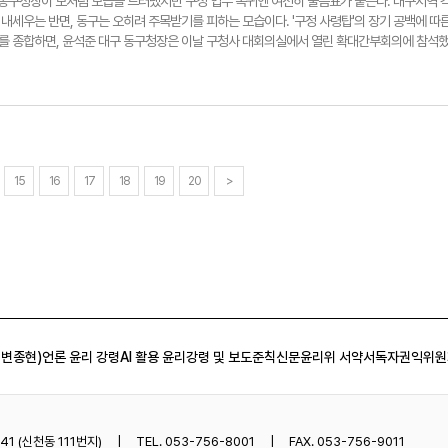
이들은 개발행위허가 제한지역 지정이 고시되는 즉시, 법적 대응에 돌입할 태세다. 앞서 지주 
 동구청장이 모처럼 모습을 드러냈지만 구정 업무 복귀엔 여전히 물음표가 붙는다. 대구지역 
일부서 주장하는 수성구 자체 사업 추진을 위한 지정이라는 이야기는 맞지 않다. 실제 구청이 
제한 대상 토지는 사유재산권 보장 차원에서 헌법재판소의 헌법불합치 결정으로 도시계획시설에
내세우는 반면, 동구는 오히려 주목받기를 피하는 모습이다. '구정 사령탑'의 장기 공백에 따
도 않는다"며 "시 주도로 계획을 만들 예정이어서 시와 조율을 거쳐 제한지역 지정을 결정
기관이 구체적 계획도 없이 또다시 시민의 재산권을 침해하는 터무니없는 조치를 하려 한다"고
재를 종합하면, 윤석준 대구 동구청장은 이날 구청사 대회의실에서 열린 확대간부회의에 참석
다"고 했다. 다만, 시가 수성못 개발 계획에 대해 다소 모호한 입장을 내놓고 있어 갈등은 쉽게
정조치 절차가 무분별하게 개발행위 허가를 제한하는 것과는 명백히 차이가 있다고 여긴다. 또
서 여름철 안전사고 예방에 대한 대응을 당부했다. 주요 현안에 대한 보고도 받았다. 특히, 윤 
획을 수립 중'이라는 구청측 설명을 들은 주민들이 시에 관련 계획 여부를 문의했지만 시가 '구
 이뤄질 수 있다는 뜻도 내비쳤다. 수성구청 측은 "해당 구역이 제한지역으로 지정되면 향후 
게 그간의 노고를 치하했다. 남은 임기 1년간 구정 운영을 지원해 달란 부탁도 했다. 그러나 
더 격화된 상태다. 시 관계자는 "큰 방향성에서 수성못 일대 개발이 필요하다는 공감대는 분명히
한해 지정 기간을 2년 더 연장할 수 있다"며 "대구시가 수립해 추진 중인 정비계획에 따라 난개
년 가까운 구정 공백 안정화 방안과 남은 임기 1년간 계획을 묻자 "다음에 따로 만나 말하겠다"
 바 있다"면서 "하지만 구체적인 계획은 아직 수립하지 않았다. 이 사안의 경우 많은 예산이 수
키로 결정했다"고 말했다. 최시웅기자 jet123@yeongnam.com
에 "회복 중"이라고 짧게 답한 뒤 자리를 떠났다. 실제 현재 동구에선 여러 핵심 사안이 진행되
할 사항도 아니다. 더욱이 최종 결정권자인 시장이 공석인 상태여서 당장에 이렇다 저렇다 말하
 개발, 도시철도 계획 등 미래 도시계획의 굵직한 방향성을 결정할 것들이다. 정부, 대구시와 협력
 우려 등) 수성구청에서 제기한 문제점들은 인식을 같이 한다"며 "현 시점에서 시와 구의 입장에 
 할 중요한 시점이다. 윤 청장 역시 지난해 8월 영남일보와의 인터뷰를 통해 "민선 8기 후
으로 시가 확정적으로 말할 수 없는 부분이 있다"고 덧붙였다. 최시웅기자
청사진을 제대로 알릴 필요가 있다"고 말한 바 있다. 하지만 영남일보가 입수한 '민선 8기 3년,
15
16
17
18
19
20
>
면 공항 후적지 관련 항목은 단 2건에 그친다. 윤 청장이 건강상의 이유로 2년 가까이 구정을 
항 후적지 관련 준비에 있어서도 별다른 움직임을 감지하기 어려운 실정이다. 더욱이 100선
적지, 미래신산업과 연계한 명품수변도시 기반 마련'과 관련해 세부적으로 살펴보면 후적지 개발 홍보
화를 위한 전문가 특강 진행 등 단체장 역할이 크게 요구되지 않는 프로그램들이다. 한 지역 정
계획안과 관련해서도 5호선 순환선 노선이 공항 후적지를 지난다. 말 그대로 새하얀 도화지 상
장이 중심을 잡고 움직여야 주민 요구를 반영한 노선도를 기대할 수 있지 않겠나"라고 지적했
장의 구정 장악력은 더 떨어질 것이란 관측이 나와 지역 사회의 우려는 커지고 있다. 조광현 대구
감치 레임덕이 시작됐다. 오히려 3선 구청장이 재임 중인 다른 지자체보다도 상황이 나쁘다.
 변종현)
언론 윤리 강령
AI 활용 윤리강령 및 보도준칙
신문윤리위 서약서
독자권익위원
일을 하려 해도 과연 지역 현안들에 제대로 대응할 수 있을지 의문이다"고 말했다. 최시웅기자
1 (신천동 111번지)
TEL. 053-756-8001
FAX. 053-756-9011