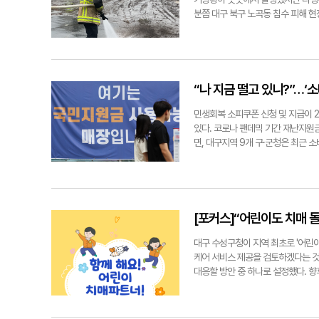
B군은 공동공갈 혐의로 기소됐다. A
분쯤 대구 북구 노곡동 침수 피해 현장
금 300만원을 선고하고, B군은 
던 물이 겨우 빠지자, 소방당국과 북
전력이 있다. 다만, A군은 각 범행
수 피해를 막느라 지친 주민들이 축 
성년자로서 교육을 통한 개선의 여지
주민들이 자체 파악한 침수 피해만 식당
를 밝혔다. 최시웅기자 jet123@yeo
하는 과정에서 다행히 인명피해는 발
대가 오후 2시쯤 삽시간에 물에 잠겼다
“나 지금 떨고 있니?”…‘
물난리를 겪었다. 7월엔 주택 40여
도마 위로 올랐다. 현장에서 만난 주
민생회복 소피쿠폰 신청 및 지급이 
선 김용태(69)씨는 "배수 설비가 
있다. 코로나 팬데믹 기간 재난지원
다. 현장에 있던 최우영 북구의원(더
면, 대구지역 9개 구·군청은 최근 
작동 부실인지, 관리상 문제인지 철저
보 중이다. 동구청과 중구청은 이달 
제 이어져 이날 오후 5시 기준 대구
다. 남구청, 달성군청은 다음 달 22
도심 곳곳은 크고 작은 피해가 잇따랐
51명을 고용한다. 또 달서구청과 수성
영하는 박종원(66)씨는 "오후에 
할 인력으로 각각 71명, 63명, 4
효과가 없었다"고 했다. 두류공원 
정지원, 기타 민원 업무 등을 맡게된
[포커스]“어린이도 치매 
차량이 침수되는 사고까지 벌어졌다.
업무를 구·군청 직원들과 분담하게 
사물이 흘러내려 담벼락, 에어컨 실외
이다. 정부는 2020년 지역 소상공
대구 수성구청이 지역 최초로 '어린이 
수까지 발생해 소방당국 등이 배수작업
생국민지원금 등 별도의 지원금도 지
케어 서비스 제공을 검토하겠다는 것
겼다. 매호동 우산(牛山) 근처 한 
은 혼란이 예상되는 부분은 '차등 지
대응할 방안 중 하나로 설정했다. 향
수가 우려되는 지역을 대상으로 교통을
로 결정돼 있다. 이에 일선 현장에선
터 다음달 19일까지 관내 다함께돌
수성구 가천잠수교 등이다. 경찰은 
비수도권 주민에겐 1인당 3만원, 인
상이다. 구청 직원이 직접 해당 기
대로 교통 통제를 하나 둘 풀겠다"고
이 인구감소지역에 해당한다. 하지만
매 친화적 환경 조성을 위해 '치매파