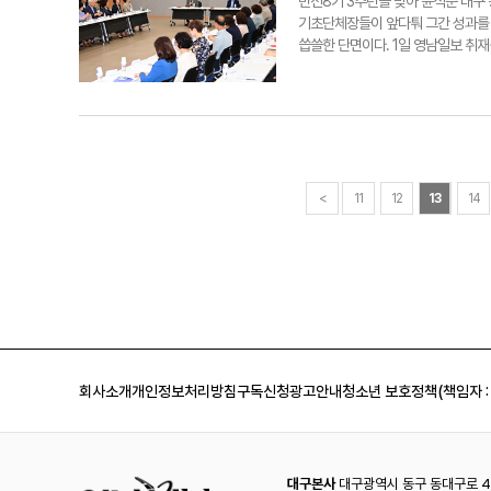
하고 있다는 볼멘소리까지 나온다. 
민선8기 3주년을 맞아 윤석준 대구
건 제기되고 있다. 수성구청 측은 "
은 지난달 17일 성명서를 내고 "
기초단체장들이 앞다퉈 그간 성과를 
진하려는 사업 대상지와 맞아떨어지지
서 해제된 곳"이라며 "하지만 행정
씁쓸한 단면이다. 1일 영남일보 취
다. 상황에 따라 조기 해제는 가능하
주장했다. 반면 수성구청은 이번 행
다. 인사 이동에 따른 격려를 전하면
사그라들진 않을 전망이다. '시가 계
상황에 따라, 조기에 제한지역 해제가
장은 민선8기 3주년을 맞아 직원들에
체적 계획이 없다'고 하자, 감정은 
년간 개발 허가가 불허되고, 1회에 
의 이후 취재진을 만난 윤 청장은 2
설정돼 있다. 개발 추진 방침도 받은
방지 차원에서 당분간 개발행위를 제한
했다. 자신의 건강 상태에 대한 질문
반되고, 1개 부서가 단독으로 결정
고 있다. 군공항(K2) 이전 후적지
긴 어렵다"고 했다. 이어 "(난개발
해 치열하게 논의하고 밑작업을 벌여야
이가 있다고 봐야 할 듯하다. 시기적
기엔 동구 주민들에게 K2 후적지의 
<
11
12
13
14
jet123@yeongnam.com
구정 주요성과 100선' 자료집을 보
극적으로 끌어가지 못하면서 당장 공
중 '1번 성과'로 꼽은 'K-2 후
영상 제작 용역 시행, 직원 역량 강
인사는 "대구시가 발표한 도시철도 
태인 군공항 후적지 개발사업에서 청
다. 남은 임기 1년 동안엔 윤 구청
경실련 사무처장은 "초선인데도 일찌
회사소개
개인정보처리방침
구독신청
광고안내
청소년 보호정책(책임자 :
이젠 청장이 자리로 돌아와 제대로 
jet123@yeongnam.com
대구본사
대구광역시 동구 동대구로 44