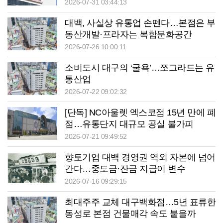
2026-07-31 03:44:13
대백, 사실상 유통업 손뗀다…본점은 부
동산개발·프라자는 복합문화공간
2026-07-26 10:00:11
소비도시 대구의 ‘굴욕’…쪼그라드는 유
통산업
2026-07-22 09:02:32
[단독] NC아울렛 엑스코점 15년 만에 폐
점…유통단지 대규모 공실 불가피
2026-07-21 09:49:52
향토기업 대백 경영권 역외 자본에 넘어
간다…중도금·잔금 지급이 변수
2026-07-16 09:29:15
최대주주 교체 대구백화점…5년 표류한
동성로 본점 건물매각 속도 붙을까