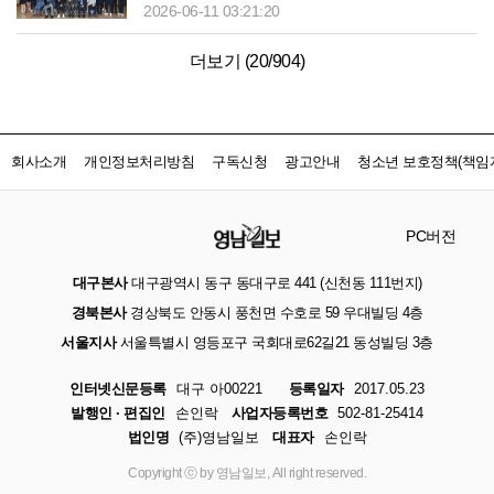
2026-06-11 03:21:20
더보기 (
20
/
904
)
회사소개
개인정보처리방침
구독신청
광고안내
청소년 보호정책(책임자
PC버전
대구본사
대구광역시 동구 동대구로 441 (신천동 111번지)
경북본사
경상북도 안동시 풍천면 수호로 59 우대빌딩 4층
서울지사
서울특별시 영등포구 국회대로62길21 동성빌딩 3층
인터넷신문등록
대구 아00221
등록일자
2017.05.23
발행인 · 편집인
손인락
사업자등록번호
502-81-25414
법인명
(주)영남일보
대표자
손인락
Copyright ⓒ by 영남일보, All right reserved.