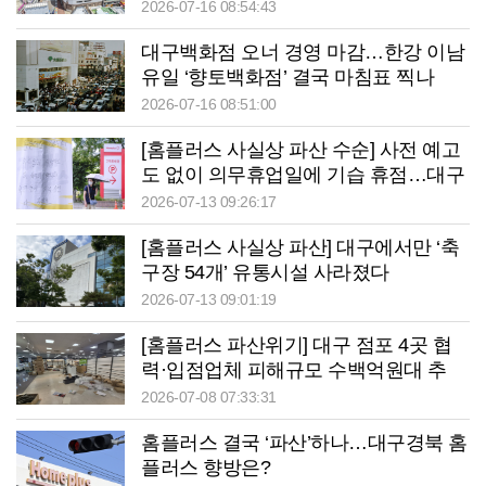
2026-07-16 08:54:43
대구백화점 오너 경영 마감…한강 이남
유일 ‘향토백화점’ 결국 마침표 찍나
2026-07-16 08:51:00
[홈플러스 사실상 파산 수순] 사전 예고
도 없이 의무휴업일에 기습 휴점…대구
소상공인 후폭풍 덮친다
2026-07-13 09:26:17
[홈플러스 사실상 파산] 대구에서만 ‘축
구장 54개’ 유통시설 사라졌다
2026-07-13 09:01:19
[홈플러스 파산위기] 대구 점포 4곳 협
력·입점업체 피해규모 수백억원대 추
산…폐점땐 주변 상권 공동화 불가피
2026-07-08 07:33:31
홈플러스 결국 ‘파산’하나…대구경북 홈
플러스 향방은?