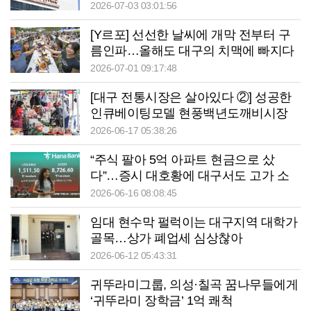
2026-07-03 03:01:56
[Y르포] 선선한 날씨에 개막 전부터 구
름인파…올해도 대구의 치맥에 빠지다
2026-07-01 09:17:48
[대구 전통시장은 살아있다 ②] 성공한
인큐베이팅모델 현풍백년도깨비시장
청년몰
2026-06-17 05:38:26
“주식 팔아 5억 아파트 현금으로 샀
다”…증시 대호황에 대구서도 고가 소
비 증가
2026-06-16 08:08:45
임대 현수막 펄럭이는 대구지역 대학가
골목…상가 폐업세 심상찮아
2026-06-12 05:43:31
귀뚜라미그룹, 의성·칠곡 꿈나무들에게
‘귀뚜라미 장학금’ 1억 쾌척