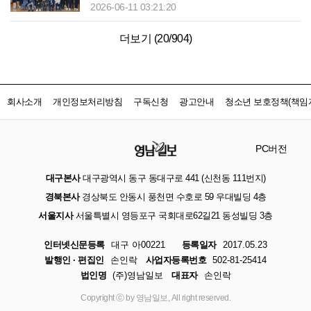
2026-06-11 03:21:20
더보기 (
20
/
904
)
회사소개
개인정보처리방침
구독신청
광고안내
청소년 보호정책(책임자
PC버전
대구본사
대구광역시 동구 동대구로 441 (신천동 111번지)
경북본사
경상북도 안동시 풍천면 수호로 59 우대빌딩 4층
서울지사
서울특별시 영등포구 국회대로62길21 동성빌딩 3층
인터넷신문등록
대구 아00221
등록일자
2017.05.23
발행인 · 편집인
손인락
사업자등록번호
502-81-25414
법인명
(주)영남일보
대표자
손인락
Copyright ⓒ by 영남일보, All right reserved.