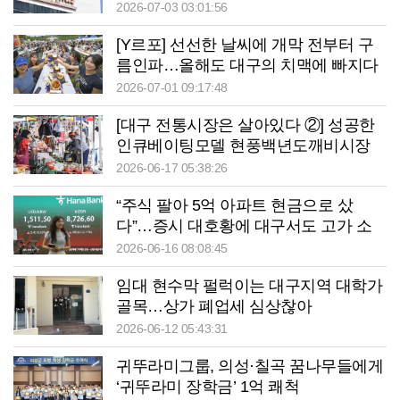
2026-07-03 03:01:56
[Y르포] 선선한 날씨에 개막 전부터 구
름인파…올해도 대구의 치맥에 빠지다
2026-07-01 09:17:48
[대구 전통시장은 살아있다 ②] 성공한
인큐베이팅모델 현풍백년도깨비시장
청년몰
2026-06-17 05:38:26
“주식 팔아 5억 아파트 현금으로 샀
다”…증시 대호황에 대구서도 고가 소
비 증가
2026-06-16 08:08:45
임대 현수막 펄럭이는 대구지역 대학가
골목…상가 폐업세 심상찮아
2026-06-12 05:43:31
귀뚜라미그룹, 의성·칠곡 꿈나무들에게
‘귀뚜라미 장학금’ 1억 쾌척