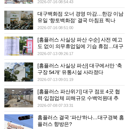
2026-07-16 08:54:43
대구백화점 오너 경영 마감…한강 이남
유일 ‘향토백화점’ 결국 마침표 찍나
2026-07-16 08:51:00
[홈플러스 사실상 파산 수순] 사전 예고
도 없이 의무휴업일에 기습 휴점…대구
소상공인 후폭풍 덮친다
2026-07-13 09:26:17
[홈플러스 사실상 파산] 대구에서만 ‘축
구장 54개’ 유통시설 사라졌다
2026-07-13 09:01:19
[홈플러스 파산위기] 대구 점포 4곳 협
력·입점업체 피해규모 수백억원대 추
산…폐점땐 주변 상권 공동화 불가피
2026-07-08 07:33:31
홈플러스 결국 ‘파산’하나…대구경북 홈
플러스 향방은?