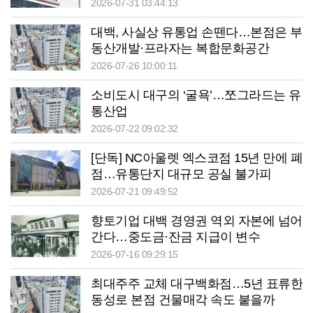
2026-07-31 03:44:13
대백, 사실상 유통업 손뗀다…본점은 부
동산개발·프라자는 복합문화공간
2026-07-26 10:00:11
소비도시 대구의 ‘굴욕’…쪼그라드는 유
통산업
2026-07-22 09:02:32
[단독] NC아울렛 엑스코점 15년 만에 폐
점…유통단지 대규모 공실 불가피
2026-07-21 09:49:52
향토기업 대백 경영권 역외 자본에 넘어
간다…중도금·잔금 지급이 변수
2026-07-16 09:29:15
최대주주 교체 대구백화점…5년 표류한
동성로 본점 건물매각 속도 붙을까