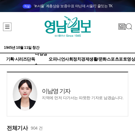
‘in서울’ 계층상승 보증수표 아닌데 서울行 줄잇는 TK
직설
1945년 10월 11일 창간
다양성
기획·시리즈
단독
오피니언
사회
정치
경제
생활/문화
스포츠
포토
영상
+
이남영 기자
지역에 먼저 다가서는 따뜻한 기자로 남겠습니다.
전체기사
904 건