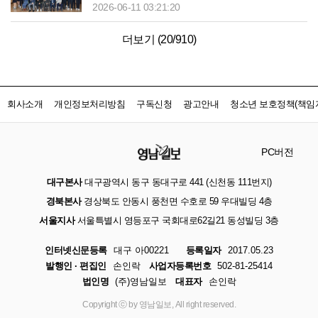
2026-06-11 03:21:20
더보기 (
20
/
910
)
회사소개
개인정보처리방침
구독신청
광고안내
청소년 보호정책(책임자
PC버전
대구본사
대구광역시 동구 동대구로 441 (신천동 111번지)
경북본사
경상북도 안동시 풍천면 수호로 59 우대빌딩 4층
서울지사
서울특별시 영등포구 국회대로62길21 동성빌딩 3층
인터넷신문등록
대구 아00221
등록일자
2017.05.23
발행인 · 편집인
손인락
사업자등록번호
502-81-25414
법인명
(주)영남일보
대표자
손인락
Copyright ⓒ by 영남일보, All right reserved.