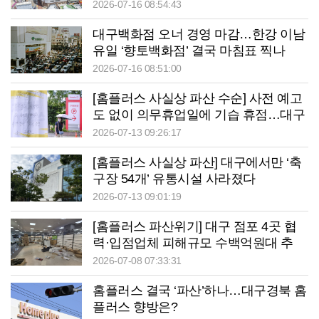
2026-07-16 08:54:43
대구백화점 오너 경영 마감…한강 이남
유일 ‘향토백화점’ 결국 마침표 찍나
2026-07-16 08:51:00
[홈플러스 사실상 파산 수순] 사전 예고
도 없이 의무휴업일에 기습 휴점…대구
소상공인 후폭풍 덮친다
2026-07-13 09:26:17
[홈플러스 사실상 파산] 대구에서만 ‘축
구장 54개’ 유통시설 사라졌다
2026-07-13 09:01:19
[홈플러스 파산위기] 대구 점포 4곳 협
력·입점업체 피해규모 수백억원대 추
산…폐점땐 주변 상권 공동화 불가피
2026-07-08 07:33:31
홈플러스 결국 ‘파산’하나…대구경북 홈
플러스 향방은?