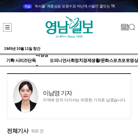
‘in서울’ 계층상승 보증수표 아닌데 서울行 줄잇는 TK
직설
1945년 10월 11일 창간
다양성
기획·시리즈
단독
오피니언
사회
정치
경제
생활/문화
스포츠
포토
영상
+
이남영 기자
지역에 먼저 다가서는 따뜻한 기자로 남겠습니다.
전체기사
910 건