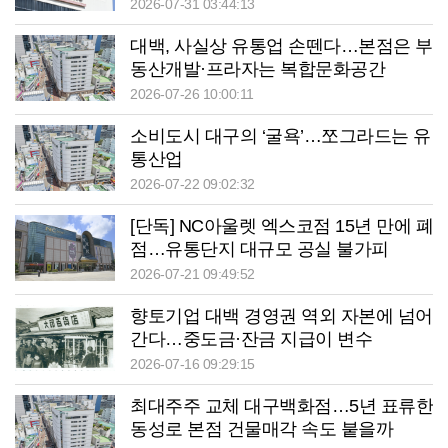
2026-07-31 03:44:13
대백, 사실상 유통업 손뗀다…본점은 부
동산개발·프라자는 복합문화공간
2026-07-26 10:00:11
소비도시 대구의 ‘굴욕’…쪼그라드는 유
통산업
2026-07-22 09:02:32
[단독] NC아울렛 엑스코점 15년 만에 폐
점…유통단지 대규모 공실 불가피
2026-07-21 09:49:52
향토기업 대백 경영권 역외 자본에 넘어
간다…중도금·잔금 지급이 변수
2026-07-16 09:29:15
최대주주 교체 대구백화점…5년 표류한
동성로 본점 건물매각 속도 붙을까