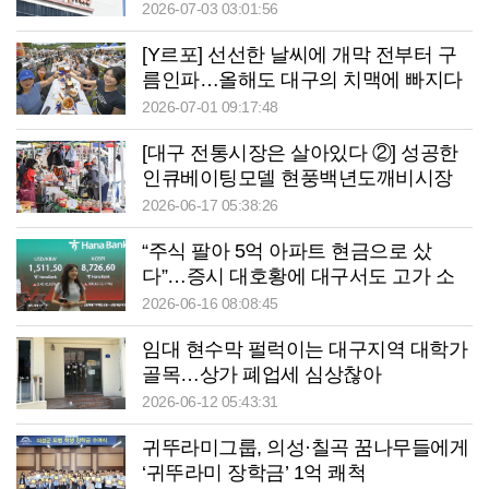
2026-07-03 03:01:56
[Y르포] 선선한 날씨에 개막 전부터 구
름인파…올해도 대구의 치맥에 빠지다
2026-07-01 09:17:48
[대구 전통시장은 살아있다 ②] 성공한
인큐베이팅모델 현풍백년도깨비시장
청년몰
2026-06-17 05:38:26
“주식 팔아 5억 아파트 현금으로 샀
다”…증시 대호황에 대구서도 고가 소
비 증가
2026-06-16 08:08:45
임대 현수막 펄럭이는 대구지역 대학가
골목…상가 폐업세 심상찮아
2026-06-12 05:43:31
귀뚜라미그룹, 의성·칠곡 꿈나무들에게
‘귀뚜라미 장학금’ 1억 쾌척